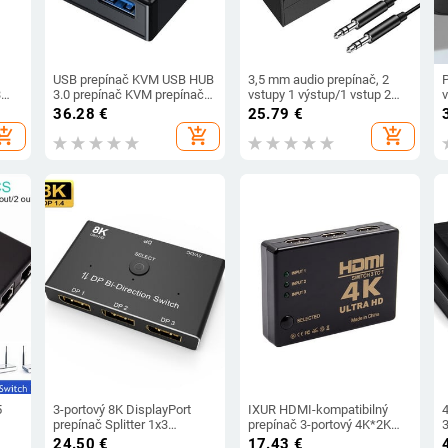
USB prepínač KVM USB HUB
3,5 mm audio prepínač, 2
3
3.0 prepínač KVM prepínač
vstupy 1 výstup/1 vstup 2
port
pre PC klávesnicu myš
výstupy, audio rozbočovač,
36.28
€
25.79
€
tlačiareň 1 počítač zdieľanie
skrinka audio prepínača,
o
hopping_cart
add_shopping_cart
add_shopping_cart
0P
2 zariadení USB prepínač
tlačidlo stlmenia jedným
tlačidlom
5
3-portový 8K DisplayPort
IXUR HDMI-kompatibilný
prepínač Splitter 1x3
prepínač 3-portový 4K*2K
obojsmerný DP 1.4 prepínač
prepínač, rozbočovač,
24.50
€
17.43
€