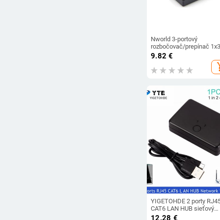
Nworld 3-portový
rozbočovač/prepínač 1x
Mini HDMI kompatibilný 
9.82
€
3 vstupy 1 výstup KVM
add_s
prepínače pre HDTV 108
Video DV HDTV 1080P
YIGETOHDE 2 porty RJ4
CAT6 LAN HUB sieťový
prepínač pre notebook 2
12.28
€