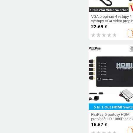
VGA prepínač 4 vstupy 1
výstupy VGA video prepí
konvertor HD signálu
22.69
€
zosilňovač booster
add_s
rozbočovač adaptér pre 
monitor projektor
PzzPss 5-portový HDMI
prepínač HD 1080P selek
rozbočovač s IR diaľkov
15.57
€
ovládačom pre HDTV D
add_s
BOX HDMI prepínač 5