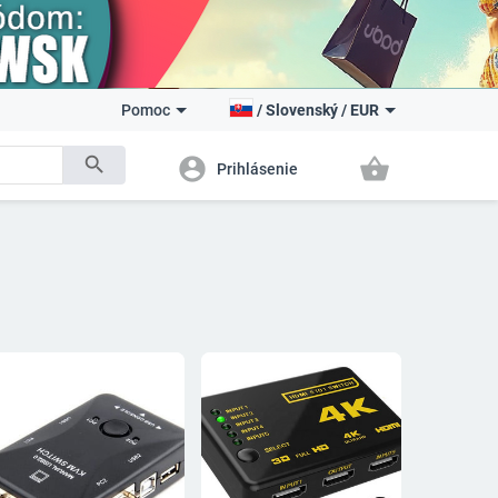
Pomoc
/
Slovenský
/
EUR
search
account_circle
shopping_basket
Prihlásenie