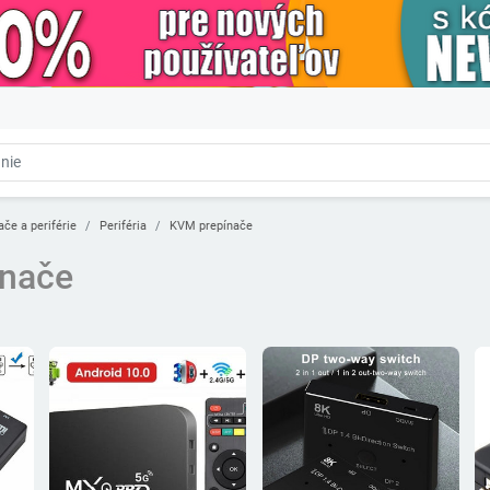
ače a periférie
Periféria
KVM prepínače
nače