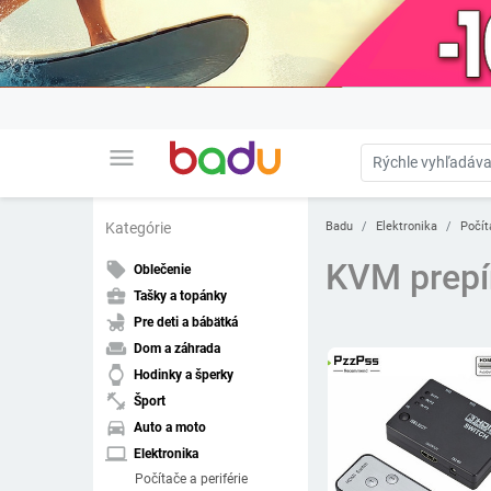
menu
Badu
Elektronika
Počít
Kategórie
KVM prepí
local_offer
Oblečenie
business_center
Tašky a topánky
child_friendly
Pre deti a bábätká
weekend
Dom a záhrada
watch
Hodinky a šperky
fitness_center
Šport
directions_car
Auto a moto
laptop
Elektronika
Počítače a periférie