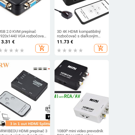
USB 2.0 KVM prepínač
3D 4K HDMI kompatibilný
1920x1440 VGA rozbočovač
rozbočovač s diaľkovým
s 3 USB rozbočovačmi pre
ovládaním 5x1 MINI HDMI
13.31
€
11.73
€
lávesnicu, myš, monitor,
rozbočovač 5-portový
add_shopping_cart
add_shopping_cart
počítačový KVM prepínač
rozbočovač s automatickým
prepínaním 5 vstupov a 1
výstupov HD-MI prepínač
GRWIBEOU HDMI prepínač 3
1080P mini video prevodník