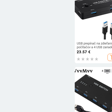
USB prepínač na zdieľani
počítačov a 4 USB zariad
USB KVM prepínač s
23.57
€
prepínaním jedným
add_s
tlačidlom, 4-portový USB 
prepínač