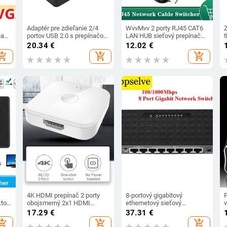
Adaptér pre zdieľanie 2/4
WvvMvv 2 porty RJ45 CAT6
Z
nač
portov USB 2.0 s prepínačom
LAN HUB sieťový prepínač
t
pre PC, skener, tlačiareň,
pre notebook 2 vstupy 1
z
20.34
€
12.02
€
myš a podporu
výstup ethernetový sieťový
t
hopping_cart
add_shopping_cart
add_shopping_cart
PC
vysokorýchlostného USB
kábel rozbočovač konektor
prepínača
r
4K HDMI prepínač 2 porty
8-portový gigabitový
tor
obojsmerný 2x1 HDMI
ethernetový sieťový
v
ým
prepínač rozbočovač
prepínač, napájací zdroj USB,
17.29
€
37.31
€
VD
podporuje Ultra HD 4K 1080P
ethernetový rozbočovač,
p
hopping_cart
add_shopping_cart
add_shopping_cart
3D HD HDCP pre PS4 Xbox
LAN Ethernet Smart Switch,
t