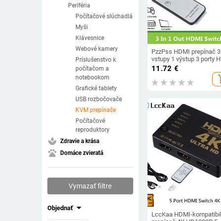
Periféria
Počítačové slúchadlá
Myši
Klávesnice
Webové kamery
PzzPss HDMI prepínač 3
vstupy 1 výstup 3 porty 
Príslušenstvo k
Box automatický prepína
11.72
€
počítačom a
1080p HD 1.4 s diaľkový
add_s
notebookom
ovládaním pre HDTV
XBOX360 DVD projektor
Grafické tablety
USB rozbočovače
KVM prepínače
Počítačové
reproduktory
spa
Zdravie a krása
pets
Domáce zvieratá
Vymazať filtre
arrow_drop_down
Objednať
LccKaa HDMI-kompatibi