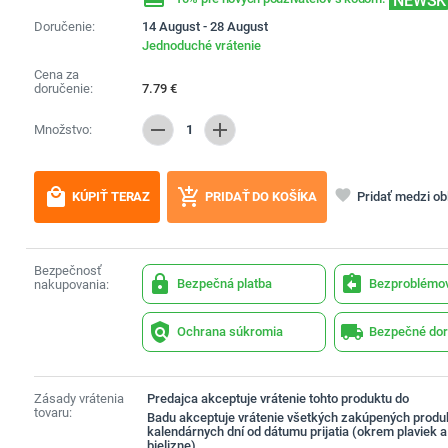
NEWSK
Doručenie:
14 August - 28 August
Jednoduché vrátenie
Cena za
doručenie:
7.79
€
remove
add
Množstvo:
1
local_mall
add_shopping_cart
favorite
Pridať medzi o
KÚPIŤ TERAZ
PRIDAŤ DO KOŠÍKA
Bezpečnosť
lock
assignment_return
Bezpečná platba
Bezproblémov
nakupovania:
policy
local_shipping
Ochrana súkromia
Bezpečné dor
Zásady vrátenia
Predajca akceptuje vrátenie tohto produktu do
tovaru:
Badu akceptuje vrátenie všetkých zakúpených produ
kalendárnych dní od dátumu prijatia (okrem plaviek 
bielizne).