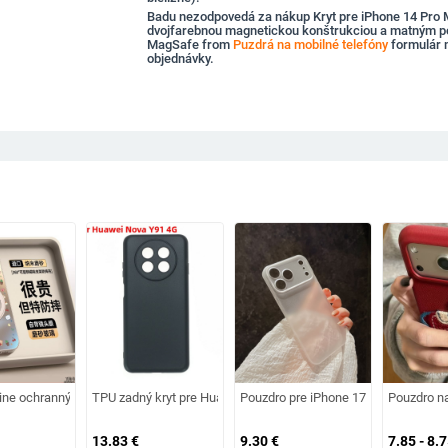
Badu nezodpovedá za nákup Kryt pre iPhone 14 Pro 
dvojfarebnou magnetickou konštrukciou a matným 
MagSafe from
Puzdrá na mobilné telefóny
formulár
objednávky.
x
Max s kompletnou ochranou objektívu
ne ochranný kryt s matným povrchom zo silikónovo-akrylového skla, protišmyko
TPU zadný kryt pre Huawei nova Y91 4G, matná textúra, vstrek
Pouzdro pre iPhone 17 Pro – ultra te
Pouzdro na
13.83
€
9.30
€
7.85 - 8.