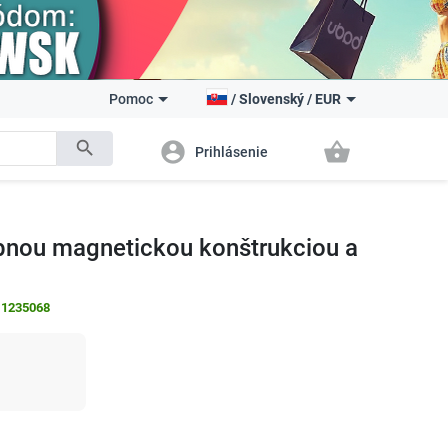
Pomoc
/
Slovenský
/
EUR
search
account_circle
shopping_basket
Prihlásenie
ebnou magnetickou konštrukciou a
:
1235068