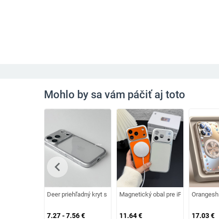
Mohlo by sa vám páčiť aj toto
chevron_left
Deer priehľadný kryt s presnými výrezmi pre iPhone 17 Pro Ma
Magnetický obal pre iPhone 17 Pro 
Orangeshi
7.27 - 7.56
€
11.64
€
17.03
€