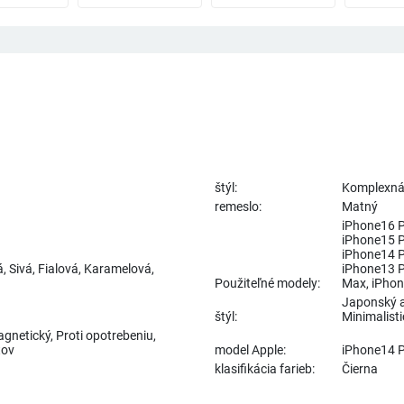
štýl:
Komplexná
remeslo:
Matný
iPhone16 P
iPhone15 P
iPhone14 P
 Sivá, Fialová, Karamelová,
iPhone13 P
Použiteľné modely:
Max, iPhon
Japonský a 
štýl:
Minimalisti
gnetický, Proti opotrebeniu,
tov
model Apple:
iPhone14 
klasifikácia farieb:
Čierna