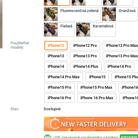
Fluorescenčná zelená
Oranžová
Fialová
Karamelová
Použiteľné
iPhone12
iPhone12 Pro
iPhone12 Pro Ma
modely:
iPhone13
iPhone13 Pro
iPhone13 Pro Ma
iPhone14
iPhone14 Plus
iPhone14 Pro
iPhone14 Pro Max
iPhone15
iPhone15 Plu
iPhone15 Pro
iPhone15 Pro Max
iPhone1
iPhone16 Pro
iPhone 16 Pro Max
iPhone16
Stav:
Dostupné
redeem
-10% pre nových používateľov s kódom: