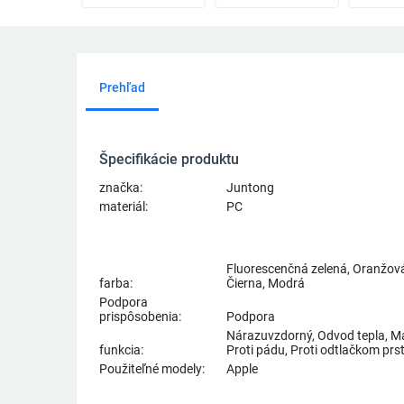
Prehľad
Špecifikácie produktu
značka:
Juntong
materiál:
PC
Fluorescenčná zelená, Oranžová,
farba:
Čierna, Modrá
Podpora
prispôsobenia:
Podpora
Nárazuvzdorný, Odvod tepla, Ma
funkcia:
Proti pádu, Proti odtlačkom prs
Použiteľné modely:
Apple