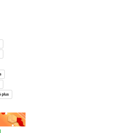
x
x
s
6
 plus