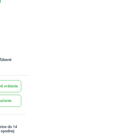
bľúbené
é vrátenie
učenie
ktov do 14
a spodnej