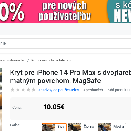
y a príslušenstvo
Puzdrá na mobilné telefóny
Kryt pre iPhone 14 Pro Max s dvojfar
matným povrchom, MagSafe
0
sadzby od používateľov
0
predaných
Kód produktu
10.05
€
Cena:
Farba:
Sivá
Čierna
Modrá