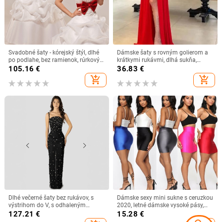
Svadobné šaty - kórejský štýl, dlhé
Dámske šaty s rovným golierom a
po podlahe, bez ramienok, rúrkový
krátkymi rukávmi, dlhá sukňa,
top, vysoký pás, diamantové
módny jednolíniový výstrih,
105.16
€
36.83
€
ozdoby (polyesterový satén; dĺžka
rozdelené podlahy, zatemňovacie
add_shopping_cart
add_shopping_cart
po podlahe; bez ramienok; vysoký
sviatočné sexy šaty
pás; diamantové ozdoby)
Dlhé večerné šaty bez rukávov, s
Dámske sexy mini sukne s ceruzkou
výstrihom do V, s odhaleným
2020, letné dámske vysoké pásy,
chrbtom, s diamantovou výzdobou
elastické štíhle priliehavé sukne,
127.21
€
15.28
€
klubové oblečenie, ležérne krátke