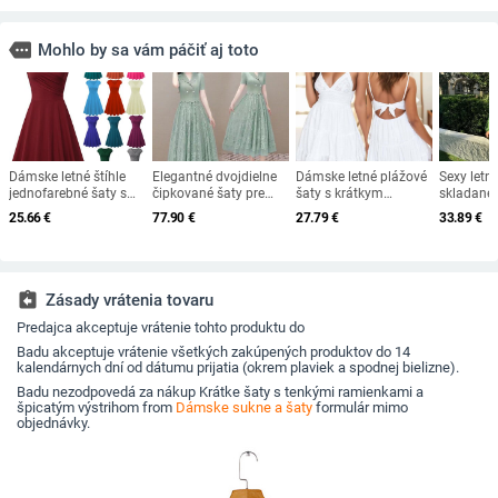
more
Mohlo by sa vám páčiť aj toto
Dámske letné štíhle
Elegantné dvojdielne
Dámske letné plážové
Sexy let
jednofarebné šaty s
čipkované šaty pre
šaty s krátkym
skladané 
výstrihom do V, sexy,
ženy, letné 2024, nové,
rukávom, biele letné
plážové 
25.66
€
77.90
€
27.79
€
33.89
€
plus veľkosť,
s výstrihom do V, úzke,
šaty s krátkym
mini šaty
kancelárske,
stredne dlhé,
rukávom a krátkym
do V, dl
všestranné, mini šaty s
jednoduché, obrovské,
rukávom
a áčkový
výstrihom do V
swingové, zelené,
2024, lež
elastické
párty šat
assignment_return
Zásady vrátenia tovaru
Predajca akceptuje vrátenie tohto produktu do
Badu akceptuje vrátenie všetkých zakúpených produktov do 14
kalendárnych dní od dátumu prijatia (okrem plaviek a spodnej bielizne).
Badu nezodpovedá za nákup Krátke šaty s tenkými ramienkami a
špicatým výstrihom from
Dámske sukne a šaty
formulár mimo
objednávky.