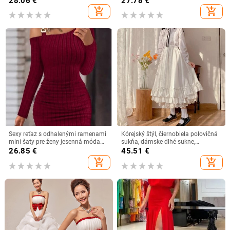
28.06
€
27.78
€
klubové šaty, párty, narodeninové
do V, mini šaty v áčkovom strihu,
add_shopping_cart
add_shopping_cart
koktejlové šaty
veľkosť 4XL/5XL
Sexy reťaz s odhalenými ramenami
Kórejský štýl, čiernobiela polovičná
mini šaty pre ženy jesenná móda
sukňa, dámske dlhé sukne,
bodycon dlhé rukávy šaty pre ženy
japonská jednofarebná
26.85
€
45.51
€
zimné úzke pletené vestidaos
dvojvrstvová vintage francúzska
add_shopping_cart
add_shopping_cart
volánová sukňa do A