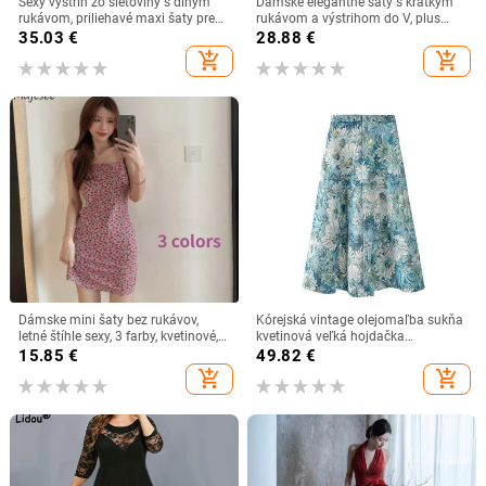
Sexy výstrih zo sieťoviny s dlhým
Dámske elegantné šaty s krátkym
rukávom, priliehavé maxi šaty pre
rukávom a výstrihom do V, plus
ženy, trblietavé šnurovacie párty
veľkosť 2021, s potlačou a krátkym
35.03
€
28.88
€
šaty, jar/jeseň 2023, elegantné
rukávom, ležérne voľné šaty v
add_shopping_cart
add_shopping_cart
narodeninové oblečenie
áčkovom strihu
Dámske mini šaty bez rukávov,
Kórejská vintage olejomaľba sukňa
letné štíhle sexy, 3 farby, kvetinové,
kvetinová veľká hojdačka
retro, voľnočasové, dámske,
dáždniková sukňa 2023 vysoký pás
15.85
€
49.82
€
streetwear, horúci výpredaj, mäkké,
štíhla plus veľkosť ženy dlhá sukňa
add_shopping_cart
add_shopping_cart
módne, nové
Aline