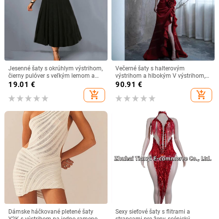
Jesenné šaty s okrúhlym výstrihom,
Večerné šaty s halterovým
čierny pulóver s veľkým lemom a
výstrihom a hlbokým V výstrihom,
dlhým rukávom pre ženy, veľkosť
bez rukávov, polyesterová tkanina,
19.01
€
90.91
€
6XL, veľkosť 6XL
leto 2024
add_shopping_cart
add_shopping_cart
Dámske háčkované pletené šaty
Sexy sieťové šaty s flitrami a