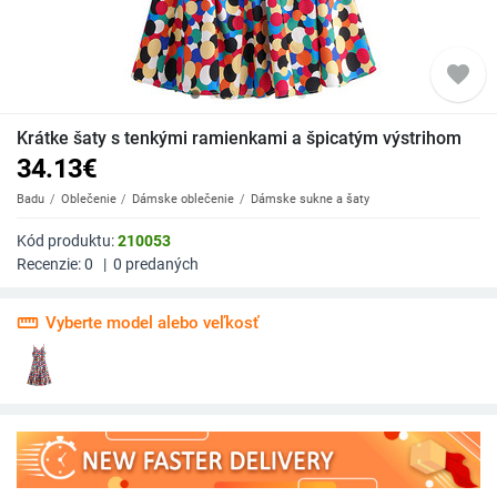
favorite
Krátke šaty s tenkými ramienkami a špicatým výstrihom
34.13
€
Badu
Oblečenie
Dámske oblečenie
Dámske sukne a šaty
Kód produktu:
210053
Recenzie:
0
|
0
predaných
straighten
Vyberte model alebo veľkosť