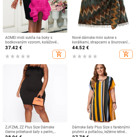
AOMEI midi sukňa na boky s
Nové dámske mini sukne s
bodkovaným vzorom, kolážové
korálkami, strapcami a šnurovaním,
šitie, polyester, mikroelastický,
s mašľou, ležérne, s vysokým
37.42
€
44.52
€
elegantný štýl
pásom, voľné pouličné oblečenie
add_shopping_cart
add_shopping_cart
LUJIA ALAN P3793
ZJFZML ZZ Plus Size Dámske
Dámske šaty Plus Size s farebnými
čierne priliehavé šaty s perím,
pruhmi a potlačou, ležérne letné
špagetovým ramienkom, polnočné
šaty s krátkym rukávom, výstrihom