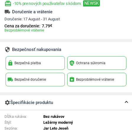
redeem
NEWSK
-10% pre nových používateľov s kódom:
local_shipping
Doručenie a vrátenie
Doručenie:
17 August - 31 August
€
Cena za doručenie:
7.79
Bezproblémové vrátenie
security
Bezpečnosť nakupovania
lock
policy
Bezpečná platba
Ochrana súkromia
local_shipping
assignment_return
Bezpečné doručenie
Bezproblémové vrátenie
settings
Špecifikácie produktu
Dĺžka rukáva:
Bez rukávov
Štýl:
Ležérny moderný
Sezóna:
Jar Leto Jeseň