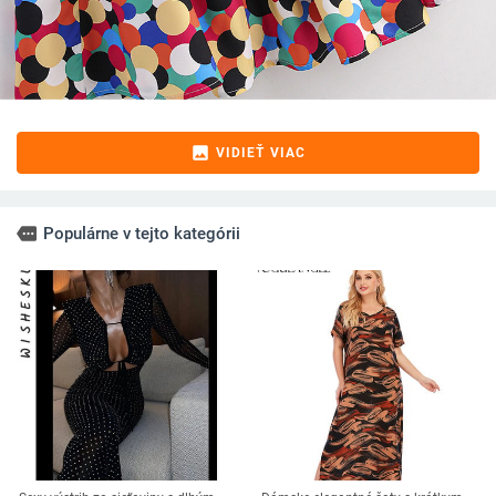
image
VIDIEŤ VIAC
more
Populárne v tejto kategórii