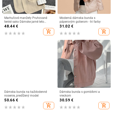
Marhuľové manžety Pruhované
Moderná dámska bunda s
tenké sako Dámske jarné leto
páperovým golierom - tri farby
Jesenné módne kabáty Dámske
48.44
€
31.02
€
sako Kórejské ležérne vrchné
add_shopping_cart
add_shopping_cart
oblečenie Topy
Dámska bunda na každodenné
Dámska bunda s gombíkmi a
nosenie, predĺžený model
vreckom
50.66
€
30.59
€
add_shopping_cart
add_shopping_cart