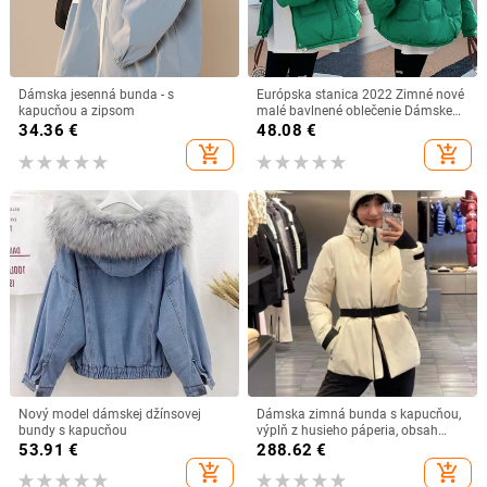
Dámska jesenná bunda - s
Európska stanica 2022 Zimné nové
kapucňou a zipsom
malé bavlnené oblečenie Dámske
oblečenie s kapucňou na chlieb
34.36
€
48.08
€
Módna teplá bunda Kórejská verzia
add_shopping_cart
add_shopping_cart
Tide
Nový model dámskej džínsovej
Dámska zimná bunda s kapucňou,
bundy s kapucňou
výplň z husieho páperia, obsah
páperia 86-90%, výplň 201-300 g
53.91
€
288.62
€
add_shopping_cart
add_shopping_cart