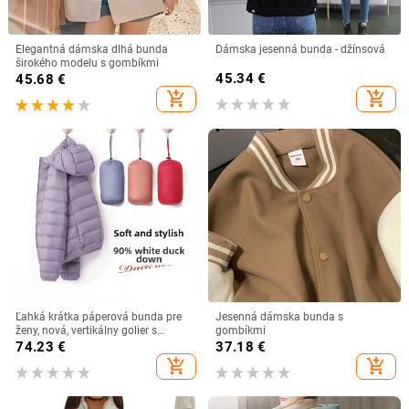
Elegantná dámska dlhá bunda
Dámska jesenná bunda - džínsová
širokého modelu s gombíkmi
45.34
€
45.68
€
add_shopping_cart
add_shopping_cart
Ľahká krátka páperová bunda pre
Jesenná dámska bunda s
ženy, nová, vertikálny golier s
gombíkmi
kapucňou, plus veľkosť 90, biela
74.23
€
37.18
€
páperová módna zimná bunda
add_shopping_cart
add_shopping_cart