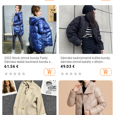
2022 Nová zimná bunda Parky
Dámske nadrozmerné krátke bundy,
Dámska lesklá bavlnená bunda s
dámske zimné kabáty s dlhým
kapucňou Parka Teplá dámska
rukávom, bomber bundy, vrchné
61.56
€
49.03
€
bavlnená prešívaná bunda Casual
oblečenie, parka, kabát 2022, jar,
add_shopping_cart
add_shopping_cart
Outwear P985
jeseň, zima