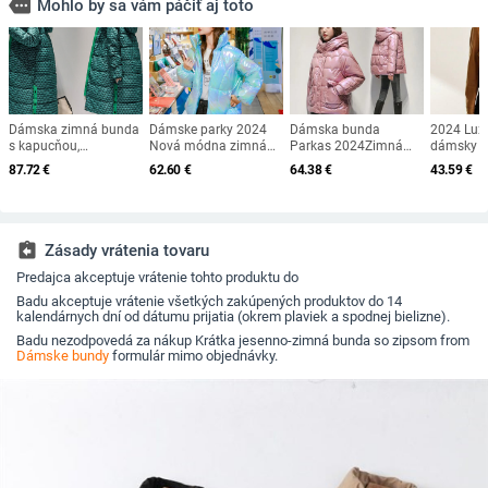
more
Mohlo by sa vám páčiť aj toto
Dámska zimná bunda
Dámske parky 2024
Dámska bunda
2024 Lux
s kapucňou,
Nová módna zimná
Parkas 2024Zimná
dámsky cy
nepremokavá
bunda Lesklá
jednorazová lesklá
kabát z P
87.72
€
62.60
€
64.38
€
43.59
€
prešívaná bunda,
páperová bavlnená
krátka biela páperová
gombíkový
prešívaná bunda,
podšívka Parka
bunda s hrubým
jarná jes
zimná bunda s
Vrchné oblečenie s
prešívaným kabátom
móda, krá
kapucňou,
kapucňou
dámska 
nepremokavá bunda s
Jednodielna dámska
assignment_return
Zásady vrátenia tovaru
kapucňou
bunda Snowwear
Predajca akceptuje vrátenie tohto produktu do
Kabát
Badu akceptuje vrátenie všetkých zakúpených produktov do 14
kalendárnych dní od dátumu prijatia (okrem plaviek a spodnej bielizne).
Badu nezodpovedá za nákup Krátka jesenno-zimná bunda so zipsom from
Dámske bundy
formulár mimo objednávky.