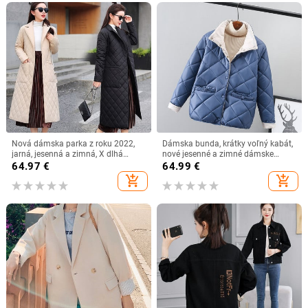
Nová dámska parka z roku 2022,
Dámska bunda, krátky voľný kabát,
jarná, jesenná a zimná, X dlhá
nové jesenné a zimné dámske
dámska teplá bavlnená bunda s
vrchné oblečenie, ležérne ľahké
64.97
€
64.99
€
diamantovým vzorom a opaskom
tenké dámske oblečenie
add_shopping_cart
add_shopping_cart