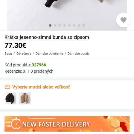
favorite
Krátka jesenno-zimná bunda so zipsom
77.30
€
Badu
Oblečenie
Dámske oblečenie
Dámske bundy
Kód produktu:
327966
Recenzie:
0
|
0
predaných
straighten
Vyberte model alebo veľkosť