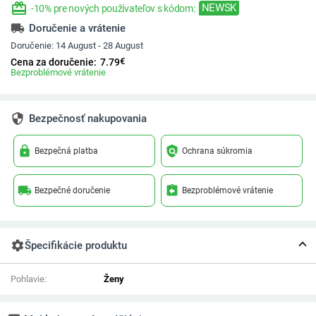
redeem
NEWSK
-10% pre nových používateľov s kódom:
local_shipping
Doručenie a vrátenie
Doručenie:
14 August - 28 August
€
Cena za doručenie:
7.79
Bezproblémové vrátenie
security
Bezpečnosť nakupovania
lock
policy
Bezpečná platba
Ochrana súkromia
local_shipping
assignment_return
Bezpečné doručenie
Bezproblémové vrátenie
settings
Špecifikácie produktu
Pohlavie:
Ženy