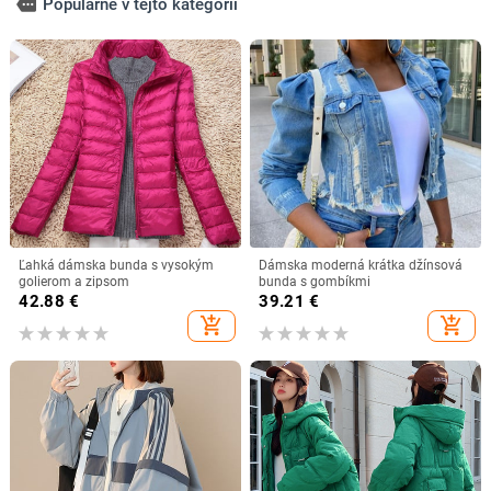
more
Populárne v tejto kategórii
Ľahká dámska bunda s vysokým
Dámska moderná krátka džínsová
golierom a zipsom
bunda s gombíkmi
42.88
€
39.21
€
add_shopping_cart
add_shopping_cart