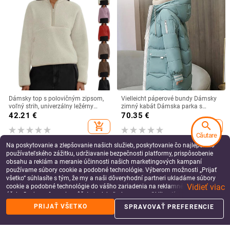
Dámsky top s polovičným zipsom,
Vielleicht páperové bundy Dámsky
voľný strih, univerzálny ležérny
zimný kabát Dámska parka s
vrchný diel, jeseň 2024
kapucňou Teplá zimná bunda
42.21
€
70.35
€
Kabát Bavlnená prešívaná bunda
search
add_shopping_cart
add_shopping_cart
-3XL
Căutare
Na poskytovanie a zlepšovanie našich služieb, poskytovanie čo najlepšieho
používateľského zážitku, udržiavanie bezpečnosti platformy, prispôsobenie
obsahu a reklám a meranie účinnosti našich marketingových kampaní
používame súbory cookie a podobné technológie. Výberom možnosti „Prijať
všetko“ súhlasíte s tým, že my a naši dôveryhodní partneri ukladáme súbory
Vidieť viac
cookie a podobné technológie do vášho zariadenia na reklamné a analytické
účely. Svoje preferencie môžete kedykoľvek spravovať kliknutím na tlačidlo
„Spravovať preferencie“. Viac informácií nájdete v našich
Zásady ochrany
PRIJAŤ VŠETKO
SPRAVOVAŤ PREFERENCIE
údajov
.