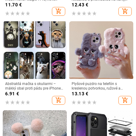
magnetické ultratenké matné
TPU mäkké puzdro, proti pádu, pre
11.70
€
12.43
€
puzdro Magic 6 Pro
iPhone 11, XR, 13 a 17 Pro Max
add_shopping_cart
add_shopping_cart
Abstraktá mačka s okuliarmi –
Plyšové puzdro na telefón s
mäkký obal proti pádu pre iPhone
kreslenou potvorkou, ružové a
17 Pro a iPhone 11 Pro
fialové, pre iPhone 15, 12, 13 a 16
6.91
€
13.13
€
Pro Max
add_shopping_cart
add_shopping_cart