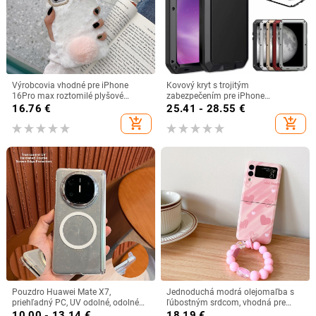
Výrobcovia vhodné pre iPhone
Kovový kryt s trojitým
16Pro max roztomilé plyšové
zabezpečením pre iPhone
puzdro na mobilný telefón panda
7/8/11/12/X, odolný voči nárazom
16.76
€
25.41 - 28.55
€
Apple 15 hrejivá škrupina na ruky
a prachu
add_shopping_cart
add_shopping_cart
Pouzdro Huawei Mate X7,
Jednoduchá modrá olejomaľba s
priehľadný PC, UV odolné, odolné
ľúbostným srdcom, vhodná pre
voči poškriabaniu, magnetické
puzdro na mobilný telefón
10.00 - 13.14
€
18.19
€