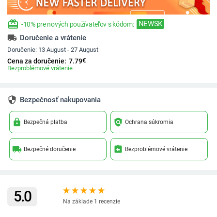
redeem
NEWSK
-10% pre nových používateľov s kódom:
local_shipping
Doručenie a vrátenie
Doručenie:
13 August - 27 August
€
Cena za doručenie:
7.79
Bezproblémové vrátenie
security
Bezpečnosť nakupovania
lock
policy
Bezpečná platba
Ochrana súkromia
local_shipping
assignment_return
Bezpečné doručenie
Bezproblémové vrátenie
5.0
Na základe 1 recenzie