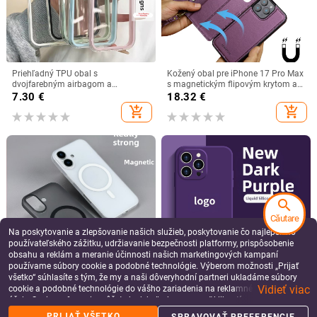
Priehľadný TPU obal s
Kožený obal pre iPhone 17 Pro Max
dvojfarebným airbagom a
s magnetickým flipovým krytom a
farebným okrajom pre iPhone 15
odnímateľnou šnúrkou, PU+TPU,
7.30
€
18.32
€
ručná výroba, Čierna
add_shopping_cart
add_shopping_cart
search
Căutare
Na poskytovanie a zlepšovanie našich služieb, poskytovanie čo najlepšieho
používateľského zážitku, udržiavanie bezpečnosti platformy, prispôsobenie
obsahu a reklám a meranie účinnosti našich marketingových kampaní
používame súbory cookie a podobné technológie. Výberom možnosti „Prijať
všetko“ súhlasíte s tým, že my a naši dôveryhodní partneri ukladáme súbory
Ultra tenké magnetické PP puzdro
Vhodné pre Apple 17 Promax
Vidieť viac
cookie a podobné technológie do vášho zariadenia na reklamné a analytické
pre iPhone 17 Pro Max, priehľadné
tekuté puzdro na telefón Iphone 14
účely. Svoje preferencie môžete kedykoľvek spravovať kliknutím na tlačidlo
matné pevné puzdro
Pro rovné silikónové puzdro 13
7.45 - 9.25
€
7.16
€
„Spravovať preferencie“. Viac informácií nájdete v našich
Zásady ochrany
Ultra tenké puzdro All-Inclusive Xr
PRIJAŤ VŠETKO