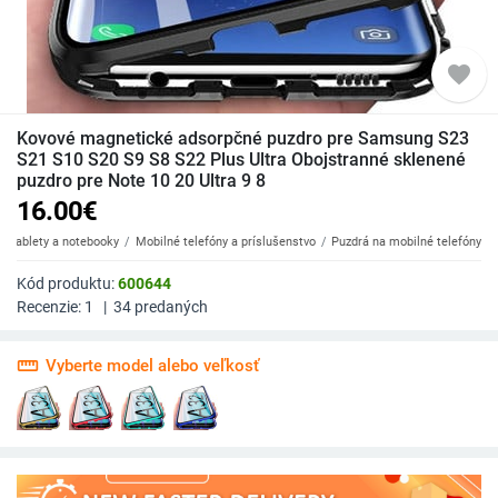
favorite
Kovové magnetické adsorpčné puzdro pre Samsung S23
S21 S10 S20 S9 S8 S22 Plus Ultra Obojstranné sklenené
puzdro pre Note 10 20 Ultra 9 8
16.00
€
y, tablety a notebooky
Mobilné telefóny a príslušenstvo
Puzdrá na mobilné telefóny
Kód produktu:
600644
Recenzie:
1
|
34
predaných
straighten
Vyberte model alebo veľkosť