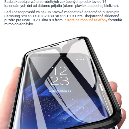
Badu akceptuje vrátenie všetkých zakúpených produktov do 14
kalendárnych dní od dátumu prijatia (okrem plaviek a spodnej bielizne).
Badu nezodpovedá za nákup Kovové magnetické adsorpčné puzdro pre
Samsung S23 S21 S10 S20 S9 S8 S22 Plus Ultra Obojstranné sklenené
puzdro pre Note 10 20 Ultra 9 8 from
Puzdrá na mobilné telefóny
formulár
mimo objednávky.