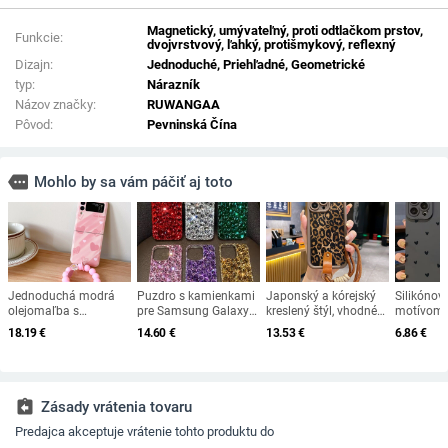
Magnetický, umývateľný, proti odtlačkom prstov,
Funkcie:
dvojvrstvový, ľahký, protišmykový, reflexný
Dizajn:
Jednoduché, Priehľadné, Geometrické
typ:
Nárazník
Názov značky:
RUWANGAA
Pôvod:
Pevninská Čína
more
Mohlo by sa vám páčiť aj toto
Jednoduchá modrá
Puzdro s kamienkami
Japonský a kórejský
Silikónový
olejomaľba s
pre Samsung Galaxy
kreslený štýl, vhodné
motívom 
ľúbostným srdcom,
S25 S24 S23 S22 S21
pre puzdro na mobilný
Samsung 
18.19
€
14.60
€
13.53
€
6.86
€
vhodná pre puzdro na
S20 Ultra Plus FE S10
telefón Samsung A16,
A34, A54,
mobilný telefón
S9 puzdro s
personalizované
A05, A13,
Samsung Galaxy Z
diamantovým
leopardie šteniatko
S23 Ultra,
Flip3, skladací displej,
povrchom, kryt na
S25ultra, jeseň a zima,
S21 FE.
ochranné puzdro
telefón Sunjolly
nové protijesenné
assignment_return
Zásady vrátenia tovaru
Oppo.
Predajca akceptuje vrátenie tohto produktu do