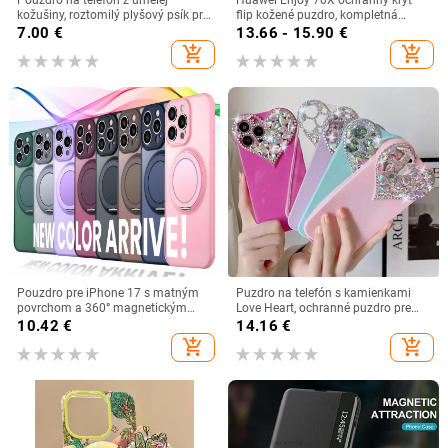
kožušiny, roztomilý plyšový psík pre
flip kožené puzdro, kompletná
iPhone 16 Pro Max, 15/14/13 –
ochrana, proti pádu, mäkký obal,
7.00
€
13.66 - 15.90
€
kreslený štýl
materiál: preglejka
add_shopping_cart
add_shopping_cart
Pouzdro pre iPhone 17 s matným
Puzdro na telefón s kamienkami
povrchom a 360° magnetickým
Love Heart, ochranné puzdro pre
stojanom, integrovaný dizajn pre
iPhone 16, 15, 14, 13, 12, 11 Pro, Xs
10.42
€
14.16
€
iPhone 16 Pro Max
Max, XR, 8Plus, SE2/SE3, TPU,
add_shopping_cart
add_shopping_cart
nárazuvzdorný zadný kryt