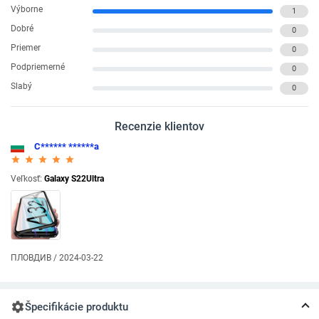
Výborne
1
Dobré
0
Priemer
0
Podpriemerné
0
Slabý
0
Recenzie klientov
С****** ******а
star_rate
star_rate
star_rate
star_rate
star_rate
Veľkosť:
Galaxy S22Ultra
ПЛОВДИВ / 2024-03-22
settings
Špecifikácie produktu