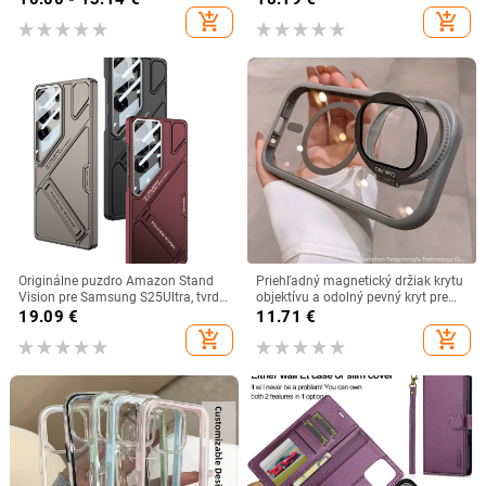
prichytenie, dvojité okraje
Samsung Galaxy Z Flip3, skladací
add_shopping_cart
add_shopping_cart
displej, ochranné puzdro Oppo.
Originálne puzdro Amazon Stand
Priehľadný magnetický držiak krytu
Vision pre Samsung S25Ultra, tvrdé
objektívu a odolný pevný kryt pre
puzdro odolné voči pádu od
iPhone 17 Pro Max
19.09
€
11.71
€
S25ultra
add_shopping_cart
add_shopping_cart