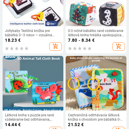
Jollybaby Textilná knižka pre
0-3 ročné bábätko rané vzdelávanie
bábätká 0–3 rokov — vizuálna
látková kniha hrkálka upokojujúca
stimulácia, kognitívny vývoj a
loptička kocka upokojujúca detská
18.23
€
7.80 - 8.34
€
koordinácia ruky-oko, skoré
palica BIBI palica anglická
add_shopping_cart
add_shopping_cart
vzdelávanie
kognitívna hračka
Látková kniha s puzzle pre rané
Cezhraničná odtrhávacia látková
vzdelávanie bez odtrhávania,
knižka s chvostom pre bábätká 0-6
hračka pre rané vzdelávanie detí vo
mesiacov a 1 rok, žuvacia hračka
14.44
€
21.52
€
veku 0-1 rokov, látková kniha pre
pre skoré vzdelávanie, vzdelávacie