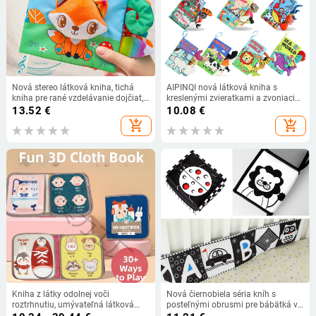
Nová stereo látková kniha, tichá
AIPINQI nová látková kniha s
kniha pre rané vzdelávanie dojčiat,
kreslenými zvieratkami a zvoniacim
zvonivý papier, hmatová kognitívna
papierom, detská hračka, odolná
13.52
€
10.08
€
hračka, výrobca na sklade
látková kniha pre bábätká
add_shopping_cart
add_shopping_cart
Kniha z látky odolnej voči
Nová čiernobiela séria kníh s
roztrhnutiu, umývateľná látková
posteľnými obrusmi pre bábätká v
kniha, žuvacia hračka pre bábätká v
ranom vzdelávaní, kníh s