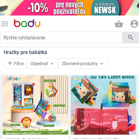
menu
shopping_basket
account_circle
search
Hračky pre bábätká
filter_list
keyboard_arrow_down
keyboard_arrow_down
Filtre
Objednať
Zľavnené produkty