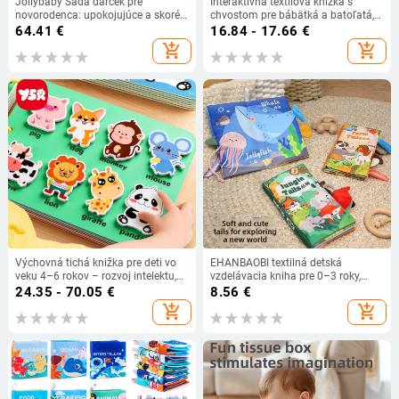
Jollybaby Sada darček pre
Interaktívna textilová knižka s
novorodenca: upokojujúce a skoré
chvostom pre bábätká a batoľatá,
vzdelávanie – látková knižka,
pratelná, hryzacia a odolná voči
64.41
€
16.84 - 17.66
€
hrkálka a detské hračky pre 0–6
trhnutiu, vzdelávacia hračka pre
add_shopping_cart
add_shopping_cart
mesiacov
predškolský vek
Výchovná tichá knižka pre deti vo
EHANBAOBI textilná detská
veku 4–6 rokov – rozvoj intelektu,
vzdelávacia kniha pre 0–3 roky,
koordinácie ruky a oka
odolná voči roztrhnutiu a bezpečná
24.35 - 70.05
€
8.56
€
prostredníctvom trhania a lepenia
pri hryzení, s 3D prvkami
add_shopping_cart
add_shopping_cart