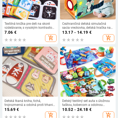
Textilná knižka pre deti na skoré
Cezhraničná detská simulačná
vzdelávanie, s vysokým kontrastom
sacia vreckovka, detská hračka na
pre kognitívny vývoj, vo vnútri
kreslenie papiera bez odtrhávania,
7.06
€
13.17 - 14.19
€
šuštiaci papier
látková hračka pre deti vo veku 1-3
add_shopping_cart
add_shopping_cart
rokov
Detská tkaná kniha, tichá,
Detský textilný set auta s úložnou
trojrozmerná a odolná proti trhaniu,
taškou, kobercom a odolnou
s Velcro uzáverom pre skoré
textilnou knihou — vzdelávacie
15.69
€
10.52 - 24.18
€
vzdelávanie (Materiál: polyesterové
textilnéhračky pre vek 7–14 rokov
add_shopping_cart
add_shopping_cart
vlákno; Vek: 0–3 roky; Kategória: