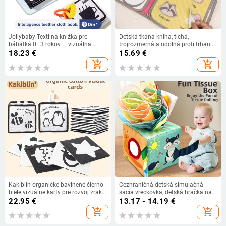
Jollybaby Textilná knižka pre
Detská tkaná kniha, tichá,
bábätká 0–3 rokov — vizuálna
trojrozmerná a odolná proti trhaniu,
stimulácia, kognitívny vývoj a
s Velcro uzáverom pre skoré
18.23
€
15.69
€
koordinácia ruky-oko, skoré
vzdelávanie (Materiál: polyesterové
add_shopping_cart
add_shopping_cart
vzdelávanie
vlákno; Vek: 0–3 roky; Kategória:
textilné hračky; Uzáver: Velcro;
Vlastnosti: 3D, tichá, interakcia)
Kakiblin organické bavlnené čierno-
Cezhraničná detská simulačná
biele vizuálne karty pre rozvoj zraku
sacia vreckovka, detská hračka na
a textilná knižka pre batoľatá –
kreslenie papiera bez odtrhávania,
22.95
€
13.17 - 14.19
€
bavlna, 0–3 rokov, vizuálna
látková hračka pre deti vo veku 1-3
add_shopping_cart
add_shopping_cart
stimulácia, senzorický a kognitívny
rokov
vývoj, emocionálny vývoj