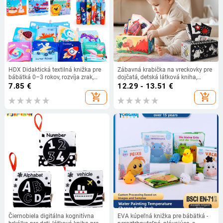
HDX Didaktická textilná knižka pre
Zábavná krabička na vreckovky pre
bábätká 0–3 rokov, rozvíja zrak,
dojčatá, detská látková kniha,
hmat, zmysly, koordináciu ruka-oko
puzzle, krúžok na papier, môže
7.85
€
12.29 - 13.51
€
a sluch
uhryznúť, hračky na upokojenie
add_shopping_cart
add_shopping_cart
novorodencov vo veku 0-3 rokov
Čiernobiela digitálna kognitívna
EVA kúpeľná knižka pre bábätká -