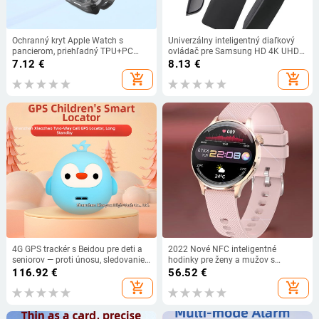
Ochranný kryt Apple Watch s
Univerzálny inteligentný diaľkový
pancierom, priehľadný TPU+PC
ovládač pre Samsung HD 4K UHD
(materiál TPU+PC)
Smart TV BN59-01259E TM1640
7.12
€
8.13
€
BN59-01259B LCD HDTV - jeden pre
add_shopping_cart
add_shopping_cart
všetky televízory Samsung
4G GPS trackér s Beidou pre deti a
2022 Nové NFC inteligentné
seniorov — proti únosu, sledovanie
hodinky pre ženy a mužov s
v reálnom čase, alarmné režimy:
meraním srdcovej frekvencie,
116.92
€
56.52
€
vibrácia, SOS, geozóna
vlastný ciferník, 1,19 palca, 320*320
add_shopping_cart
add_shopping_cart
HD displej, Bluetooth volanie,
inteligentné hodinky pre Android a
IOS