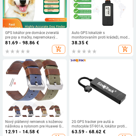
GPS lokátor pre domáce zvieratá
Auto GPS lokalizér s
pre psy a mačky, nepremokavý
monitorovaním proti krádeži, model
obojok na sledovanie, proti strate
Y080, presnosť GPS 5 m,
81.69 - 98.86
€
38.35
€
zabudovaná anténa (FPC sieťová +
add_shopping_cart
add_shopping_cart
keramická GPS), vonkajšie
napájanie 9–100 VDC, alarmné
režimy: vibrácie, výpadok
napájania, SOS
Nový plátenný remienok s koženou
2G GPS tracker pre autá a
nášivkou a nylonom pre Huawei GT
motocykle ST-901A, lokátor proti
3 smart hodinky, 20/22/24 mm,
krádeži, presnosť GPS <10 m, IPX5
12.91 - 14.58
€
63.59 - 68.62
€
Oilskin zápästný pás
vodotesný, zabudovaná anténa