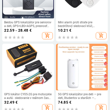
Beidou GPS lokalizátor pre seniorov
Mini alarm proti strate pre
a deti, GPS+LBS+AGPS, presnosť
bezdrôtový sledovací kľúč,
polohy 5 m, výdrž batérie 96 h,
vyhľadávač kľúčov, GPS lokátor,
22.59 - 28.48
€
10.21
€
režimy alarmov: vibračné, mobilné
alarm, kľúčenka pre staršie deti,
add_shopping_cart
add_shopping_cart
oznámenie, ohrada, rýchlosť,
domáce zvieratá
Baidu/Google mapy
GPS lokátor CY05-2G pre motocykle
5G GPS lokalizátor pre deti — pre
a autá - sledovanie v reálnom čase,
deti, študentov a starších —
odpojenie paliva a napájania, IPX5
presnosť 2–10 m, 5 dní výdrže,
32.49
€
74.85
€
vodotesnosť, presnosť GPS 5 m,
vodeodolný, HD mapa
add_shopping_cart
add_shopping_cart
externé napájanie 9–90V