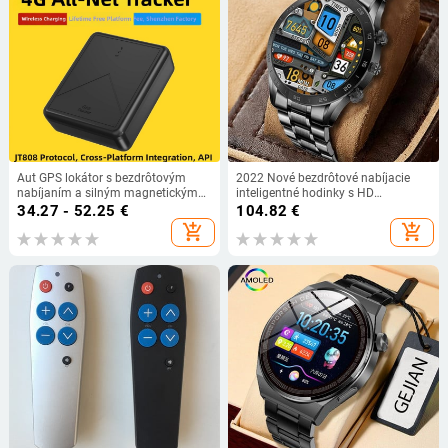
Aut GPS lokátor s bezdrôtovým
2022 Nové bezdrôtové nabíjacie
nabíjaním a silným magnetickým
inteligentné hodinky s HD
uchytením, BeiDou navigácia
obrazovkou 454*454, vodotesné
34.27 - 52.25
€
104.82
€
inteligentné hodinky pre mužov,
add_shopping_cart
add_shopping_cart
fitness náramok pre Android a
Apple telefón