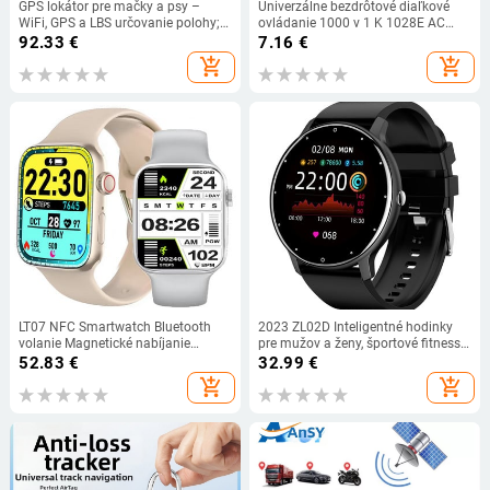
GPS lokátor pre mačky a psy –
Univerzálne bezdrôtové diaľkové
WiFi, GPS a LBS určovanie polohy;
ovládanie 1000 v 1 K 1028E AC
presnosť GPS 5 m, IPX7
Digitálny LCD displej Spotreba
92.33
€
7.16
€
vodeodolný, 15 dní pohotovostný
energie Diaľkové ovládanie
add_shopping_cart
add_shopping_cart
režim
klimatizácie pre klimatizáciu
LT07 NFC Smartwatch Bluetooth
2023 ZL02D Inteligentné hodinky
volanie Magnetické nabíjanie
pre mužov a ženy, športové fitness,
Inteligentné hodinky pre mužov a
inteligentné hodinky s monitorom
52.83
€
32.99
€
ženy IP67 Vodotesné 2-palcový
srdcovej frekvencie, vodotesné pre
add_shopping_cart
add_shopping_cart
displej PK iwo 13 W27 W37
iOS, Android, Bluetooth telefón