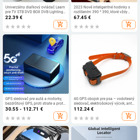
Univerzálny diaľkový ovládač Learn
2023 Nové inteligentné hodinky s
pre TV STB DVD BOX DVB Lighting,
rozlíšením 390 * 390, ktoré vždy
7 veľkých klávesov, inteligentný
zobrazujú čas, Bluetooth hovory,
22.39
€
67.45
€
ovládač, kopírovanie kódu z
lokálnu hudbu, inteligentné hodinky
add_shopping_cart
add_shopping_cart
pôvodného ovládača
pre mužov s Androidom a TWS
slúchadlami
GPS sledovač pre autá a motorky,
4G GPS obojok pre psa – vodotesný
bezdrôtový GPS, proti strate a proti
sledovač, elektrošokový výcvik, anti-
krádeži, IP67, model EG20
strata lokalizácia, hlasové volanie a
30.55 - 112.71
€
112.24
€
zvukový signál
add_shopping_cart
add_shopping_cart