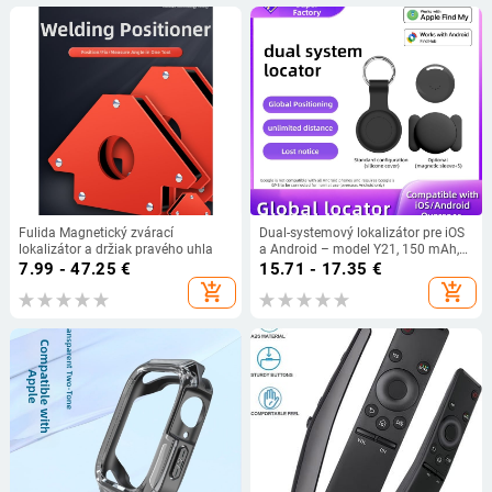
Fulida Magnetický zvárací
Dual-systemový lokalizátor pre iOS
lokalizátor a držiak pravého uhla
a Android – model Y21, 150 mAh,
ABS telo, hmotnosť 7 g
7.99 - 47.25
€
15.71 - 17.35
€
add_shopping_cart
add_shopping_cart