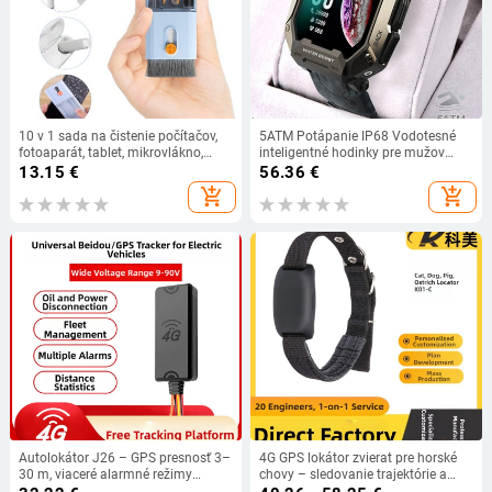
10 v 1 sada na čistenie počítačov,
5ATM Potápanie IP68 Vodotesné
fotoaparát, tablet, mikrovlákno,
inteligentné hodinky pre mužov
čistič obrazovky, nástroje na
Detekcia srdcovej frekvencie
13.15
€
56.36
€
čistenie slúchadiel, kefa na čistenie
Multifunkčný športový fitness
add_shopping_cart
add_shopping_cart
krytov kláves, vyťahovač kariet
sledovač Smartwatch Pripomenutie
hovoru
Autolokátor J26 – GPS presnosť 3–
4G GPS lokátor zvierat pre horské
30 m, viaceré alarmné režimy
chovy – sledovanie trajektórie a
(trasenie, výpadok napájania,
alarm pri anomáliách pre prasatá,