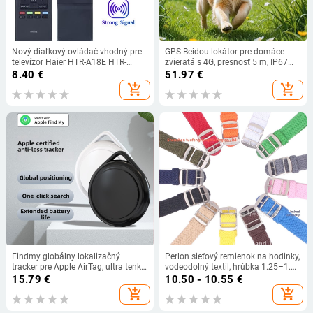
Nový diaľkový ovládač vhodný pre
GPS Beidou lokátor pre domáce
televízor Haier HTR-A18E HTR-
zvieratá s 4G, presnosť 5 m, IP67
A18H HTR-A18M HTR-A18L
vodotesný, výdrž batérie 15–30 dní
8.40
€
51.97
€
LE22M600CF LE24M600CF
(alarmy: vibrácie, výpadok
add_shopping_cart
add_shopping_cart
napájania, SOS, ohraničenie,
prekročenie rýchlosti)
Findmy globálny lokalizačný
Perlon sieťový remienok na hodinky,
tracker pre Apple AirTag, ultra tenký,
vodeodolný textil, hrúbka 1.25–1.4
s dlhou výdržou, inteligentné
mm, dĺžky 260–265 mm alebo
15.79
€
10.50 - 10.55
€
zariadenie proti strate
275–280 mm
add_shopping_cart
add_shopping_cart