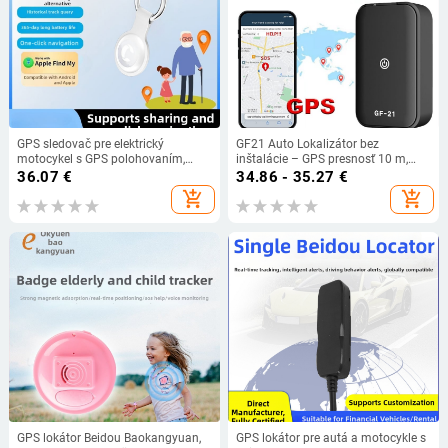
GPS sledovač pre elektrický
GF21 Auto Lokalizátor bez
motocykel s GPS polohovaním,
inštalácie – GPS presnosť 10 m,
výdržou batérie, typom antény a
výdrž batérie 96 h, Google Maps
36.07
€
34.86 - 35.27
€
funkciou máp – model T-02S
add_shopping_cart
add_shopping_cart
GPS lokátor Beidou Baokangyuan,
GPS lokátor pre autá a motocykle s