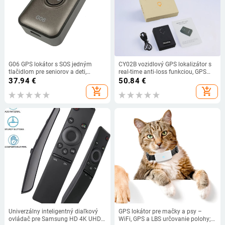
G06 GPS lokátor s SOS jedným
CY02B vozidlový GPS lokalizátor s
tlačidlom pre seniorov a deti,
real-time anti‑loss funkciou, GPS
bezdrôtový alarm proti krádeži,
presnosť 5 m, IP66 vodotesný, 5000
37.94
€
50.84
€
IPX65, 120 h výdrž batérie, GPS
mAh batéria, Type-C nabíjanie,
add_shopping_cart
add_shopping_cart
presnosť 5–50 m, podpora Google
keramická anténa
Maps
Univerzálny inteligentný diaľkový
GPS lokátor pre mačky a psy –
ovládač pre Samsung HD 4K UHD
WiFi, GPS a LBS určovanie polohy;