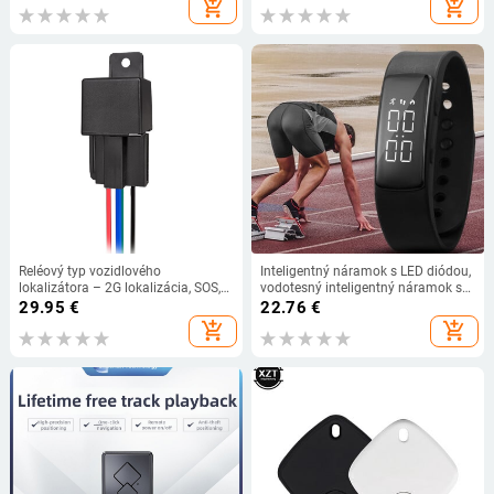
add_shopping_cart
add_shopping_cart
Reléový typ vozidlového
Inteligentný náramok s LED diódou,
lokalizátora – 2G lokalizácia, SOS,
vodotesný inteligentný náramok s
vzdialené vypnutie paliva, alarm
krokomerom, monitorom,
29.95
€
22.76
€
proti krádeži, GPS s presnosťou 5 m
vibračným budíkom a
add_shopping_cart
add_shopping_cart
pripomienkou.