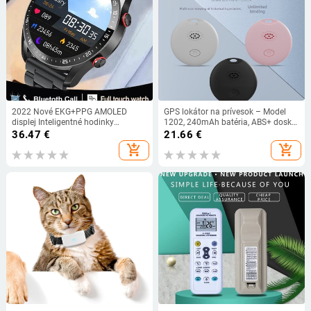
2022 Nové EKG+PPG AMOLED
GPS lokátor na prívesok – Model
displej Inteligentné hodinky
1202, 240mAh batéria, ABS+ doska,
Bluetooth volanie Prehrávač hudby
kompatibilný s iOS
36.47
€
21.66
€
Pánske hodinky Športové
add_shopping_cart
add_shopping_cart
vodotesné luxusné inteligentné
hodinky pre mužov + darček