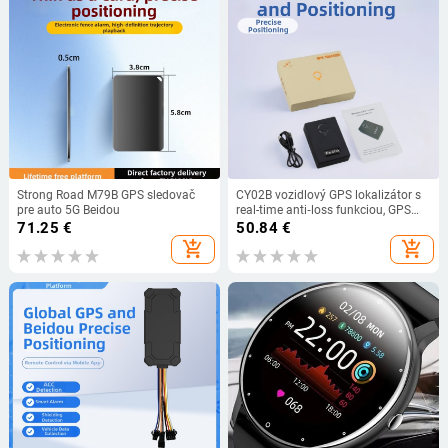
Strong Road M79B GPS sledovač
CY02B vozidlový GPS lokalizátor s
pre auto 5G Beidou
real-time anti‑loss funkciou, GPS
presnosť 5 m, IP66 vodotesný, 5000
71.25
€
50.84
€
mAh batéria, Type-C nabíjanie,
add_shopping_cart
add_shopping_cart
keramická anténa