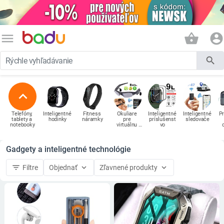
menu
shopping_basket
account_circle
search
expand_less
Telefóny, 
Inteligentné 
Fitness 
Okuliare 
Inteligentné 
Inteligentné 
Pr
tablety a 
hodinky
náramky
pre 
príslušenst
sledovače
notebooky
virtuálnu 
vo
realitu
el
Gadgety a inteligentné technológie
filter_list
keyboard_arrow_down
keyboard_arrow_down
Filtre
Objednať
Zľavnené produkty