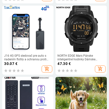
J16 4G GPS sledovač pre auto s
NORTH EDGE Mars Pánske
riadením flotily a ochranou proti
inteligentné hodinky Dámske
krádeži
športové hodinky Vojenské hodiny
30.07
€
47.30
€
Duálny časomer Digitálny budík
add_shopping_cart
add_shopping_cart
odpočítavanie Vodotesné 50M