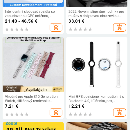
Inteligentný sledovač vozidla so
2022 Nové inteligentné hodinky pre
zabudovanou GPS anténou,
mužov s dotykovou obrazovkou,
presnosť GPS ≤ 5 m, vodeodolný,
športové fitness hodinky s IP67,
21.40 - 46.56
€
33.01
€
alarmné režimy: vibrácie, výpadok
vodotesné, Bluetooth pre Android a
add_shopping_cart
add_shopping_cart
napájania, pohyb, geofence a
iOS, inteligentné hodinky pre mužov
prekročenie rýchlosti (vstavaná GPS
+ krabička
anténa; presnosť ≤5 m; vodeodolný;
alarmné režimy: vibrácie, výpado
Vhodné pre Apple S10 Generation
Mini GPS pozicionér kompatibilný s
Watch, silikónový remienok s
Bluetooth 4.0, kľúčenka, pes,
motýľovou prackou a psím
domáce zvieratá, dieťa, alarm proti
7.21
€
12.21
€
pazúrom, iwatch987654,
strate, inteligentný sledovač,
add_shopping_cart
add_shopping_cart
vyrezávaný stereo silikónový
vyhľadávač stratených predmetov
remienok