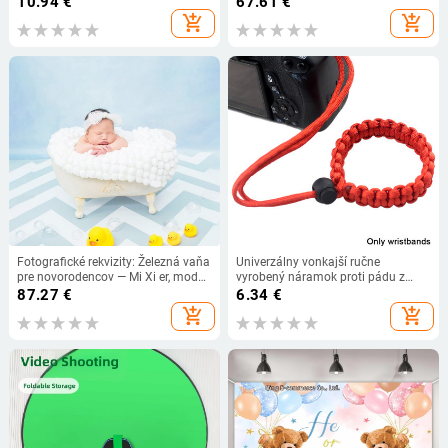
10.94
€
67.61
€
Príslušenstvo k fotoaparátu Popruh
add_shopping_cart
add_shopping_cart
na krk
Fotografické rekvizity: Železná vaňa
Univerzálny vonkajší ručne
pre novorodencov — Mi Xi er, model
vyrobený náramok proti pádu z
Bathtub, materiál železo, určené pre
lana, mäkký pletený prenosný
87.27
€
6.34
€
fotografovanie produktu
popruh na zápästie, príslušenstvo
add_shopping_cart
add_shopping_cart
pre fotoaparáty, nylonový
nastaviteľný