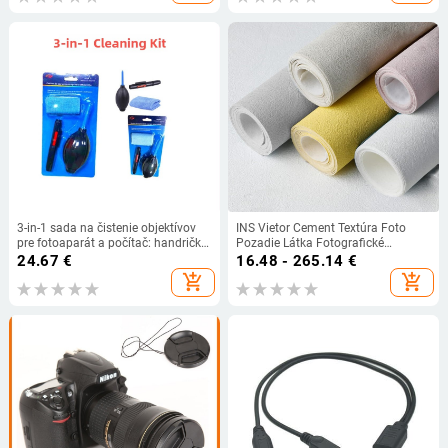
3-in-1 sada na čistenie objektívov
INS Vietor Cement Textúra Foto
pre fotoaparát a počítač: handrička
Pozadie Látka Fotografické
na čistenie objektívov + lens pen +
Rekvizity Novoročná Textúra Látka
24.67
€
16.48 - 265.14
€
air blower
Časopis Šperky Sadrové Pozadie
add_shopping_cart
add_shopping_cart
Doska