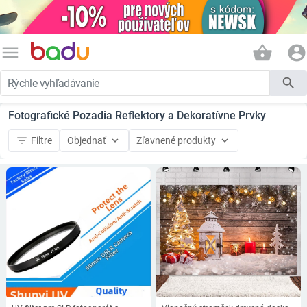
menu
shopping_basket
account_circle
search
Fotografické Pozadia Reflektory a Dekoratívne Prvky
filter_list
keyboard_arrow_down
keyboard_arrow_down
Filtre
Objednať
Zľavnené produkty