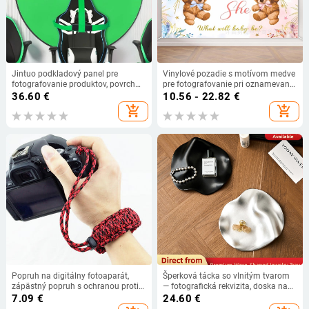
Jintuo podkladový panel pre
Vinylové pozadie s motívom medve
fotografovanie produktov, povrch
pre fotografovanie pri oznamevaní
flock, skladom
pohlavia dieťaťa; Značka: Qian;
36.60
€
10.56 - 22.82
€
Materiál: vinyl; Hmotnosť: 150 g;
add_shopping_cart
add_shopping_cart
Určené pre scénické fotografovanie
Popruh na digitálny fotoaparát,
Šperková tácka so vlnitým tvarom
zápästný popruh s ochranou proti
— fotografická rekvizita, doska na
strate, rukoväť s paracordovým
prezentáciu, luxusný dekoratívny
7.09
€
24.60
€
pleteným náramkom pre Nikon,
predmet (Light and Shadow Stars)