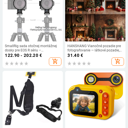
SmallRig sada otočnej montážnej
HANSHANG Vianočné pozadie pre
dosky pre EOS R sériu –
fotografovanie — látkové pozadie,
horizontálne a vertikálne natáčanie
scénická fotografia,
122.90 - 202.20
€
31.40
€
– hliníková zliatina
prispôsobiteľné, hmotnosť 0.34
add_shopping_cart
add_shopping_cart