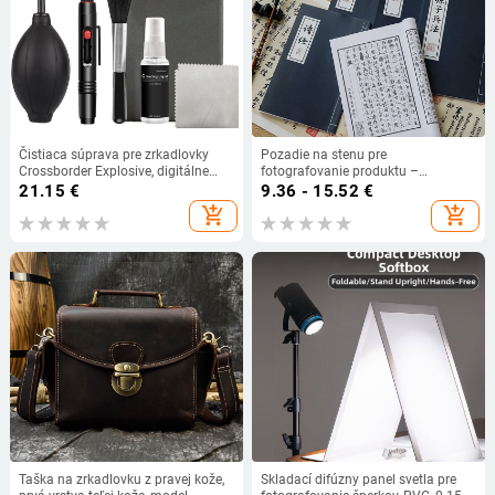
Čistiaca súprava pre zrkadlovky
Pozadie na stenu pre
Crossborder Explosive, digitálne
fotografovanie produktu –
čistiace prostriedky, nástroj na
inšpirované starou knihou, ozdobný
21.15
€
9.36 - 15.52
€
čistenie objektívov 5 v 1
rekvizit scény
add_shopping_cart
add_shopping_cart
Taška na zrkadlovku z pravej kože,
Skladací difúzny panel svetla pre