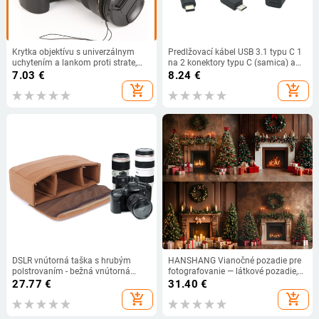
Krytka objektívu s univerzálnym
Predlžovací kábel USB 3.1 typu C 1
uchytením a lankom proti strate,
na 2 konektory typu C (samica) a
OEM výroba, balené v vreckách
Micro USB 5P a konektor typu B pre
7.03
€
8.24
€
tlačiareň (samica na 2 konektory
add_shopping_cart
add_shopping_cart
samec) s rozbočovačom Y, 30 cm
DSLR vnútorná taška s hrubým
HANSHANG Vianočné pozadie pre
polstrovaním - bežná vnútorná
fotografovanie — látkové pozadie,
taška pre digitálne fotoaparáty a
scénická fotografia,
27.77
€
31.40
€
príslušenstvo - Funkcia: Zníženie
prispôsobiteľné, hmotnosť 0.34
add_shopping_cart
add_shopping_cart
bremena; Materiál: Polyester;
Sezóna: Zima 2018