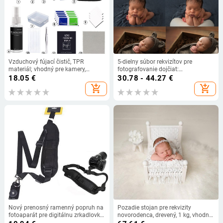
Vzduchový fújací čistič, TPR
5-dielny súbor rekvizítov pre
materiál; vhodný pre kamery,
fotografovanie dojčiat:
počítače, notebooky a sukulentné
polmesiacová vankúš na
18.05
€
30.78 - 44.27
€
rastliny (2022)
polohovanie, polyester, 100 g
add_shopping_cart
add_shopping_cart
Nový prenosný ramenný popruh na
Pozadie stojan pre rekvizity
fotoaparát pre digitálnu zrkadlovku
novorodenca, drevený, 1 kg, vhodný
Nikon Sony Quick Rapid
pre kostýmové fotenie