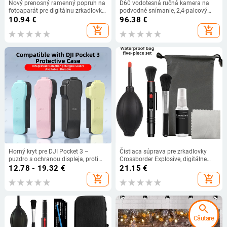
Nový prenosný ramenný popruh na
D60 vodotesná ručná kamera na
fotoaparát pre digitálnu zrkadlovku
podvodné snímanie, 2,4-palcový
Nikon Sony Quick Rapid
LCD, 26MP, TF karta, výdrž batérie
10.94
€
96.38
€
Príslušenstvo k fotoaparátu Popruh
3–6 hodín
add_shopping_cart
add_shopping_cart
na krk
Horný kryt pre DJI Pocket 3 –
Čistiaca súprava pre zrkadlovky
puzdro s ochranou displeja, proti
Crossborder Explosive, digitálne
pádu, proti tlaku a úložisko filtrov
čistiace prostriedky, nástroj na
12.78 - 19.32
€
21.15
€
čistenie objektívov 5 v 1
add_shopping_cart
add_shopping_cart
search
Căutare