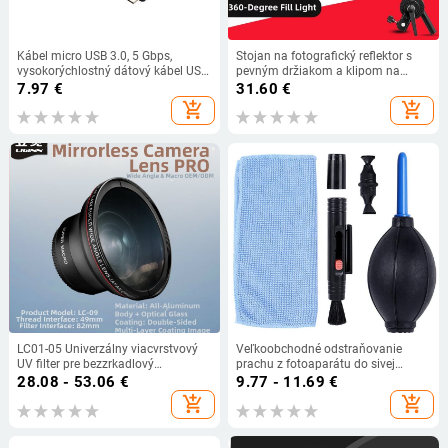
Kábel micro USB 3.0, 5 Gbps,
Stojan na fotografický reflektor s
vysokorýchlostný dátový kábel USB
pevným držiakom a klipom na
s napájaním pre Galaxy S5 Note3,
reflektor, hliníková zliatina
7.97
€
31.60
€
mobilný HDD, USB micro B kábel
add_shopping_cart
add_shopping_cart
LC01-05 Univerzálny viacvrstvový
Veľkoobchodné odstraňovanie
UV filter pre bezzrkadlový
prachu z fotoaparátu do sivej
fotoaparát s univerzálnym
atmosféry fúkacia kefa na čistenie
28.08 - 53.06
€
9.77 - 11.69
€
rozhraním
fotoaparátu handričkou na objektív
add_shopping_cart
add_shopping_cart
pero fúkanie prachovej gule kože
tiger fúkanie balóna