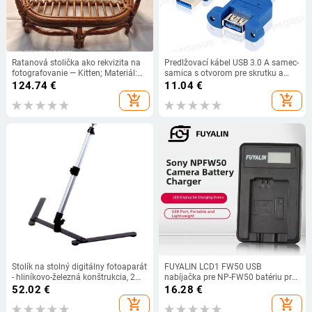
Ratanová stolička ako rekvizita na
Predlžovací kábel USB 3.0 A samec-
fotografovanie — Kitten; Materiál:
samica s otvorom pre skrutku a
ratan; Vhodné pre fotografovanie
ušami, ktoré sa dajú upevniť, 0,3
124.74
€
11.04
€
oblečenia; Hmotnosť: 1,3 kg;
m/0,5 m/1,8 m
add_shopping_cart
add_shopping_cart
Rekvizit do ateliéru pre
novorodencov
Stolík na stolný digitálny fotoaparát
FUYALIN LCD1 FW50 USB
- hliníkovo-železná konštrukcia, 2
nabíjačka pre NP-FW50 batériu pre
sekcie, pracovná výška 200–400
Sony A7, A7 II, A7R II, A5100, A6000,
52.02
€
16.28
€
mm, nosnosť až 3 kg
A5000
add_shopping_cart
add_shopping_cart