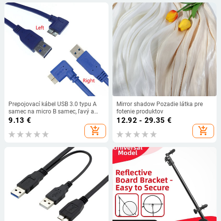
Prepojovací kábel USB 3.0 typu A
Mirror shadow Pozadie látka pre
samec na micro B samec, ľavý a
fotenie produktov
pravý, 5 Gbps, 90 stupňov, pre
9.13
€
12.92 - 29.35
€
zrkadlovky/mobilné pevné disky
add_shopping_cart
add_shopping_cart