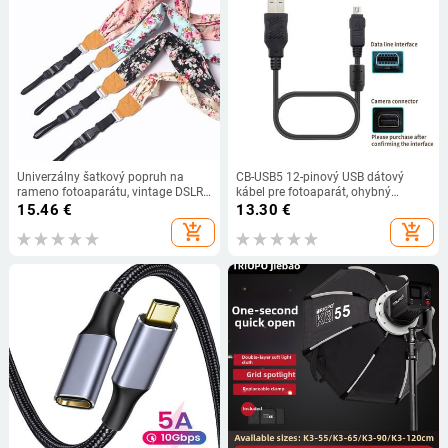
Univerzálny šatkový popruh na
CB-USB5 12-pinový USB dátový
rameno fotoaparátu, vintage DSLR
kábel pre fotoaparát, ohybný
závesný opasok na krk pre
dátový kábel, vysokopevnostné
15.46
€
13.30
€
Instax/digitálny mikro fotoaparát,
nabíjacie káble pre zrkadlovky,
add_shopping_cart
add_shopping_cart
príslušenstvo
jednoduchá inštalácia