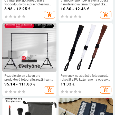
UV filter pre SLR fotoaparát s
Vianočný stromček drevená doska
vodoodpudivou a prachotesnou
narodeninová téma fotografické
úpravou, viacvrstvové UV vrstvy,
pozadie látka cezhraničná
8.98 - 12.25
€
10.30 - 12.46
€
model SY-005, OEM spracovanie
exkluzívna dekorácia banner
add_shopping_cart
add_shopping_cart
Amazon
Pozadie stojan z kovu pre
Remienok na zápästie fotoaparátu,
produktovú fotografiu, rozšíri sa na
rukoväť z PU kože, lano na opasok,
210×300 cm, hmotnosť 2,5 kg.
rýchloupínací konektor, zrkadlovka
95.14 - 111.08
€
11.33
€
add_shopping_cart
add_shopping_cart