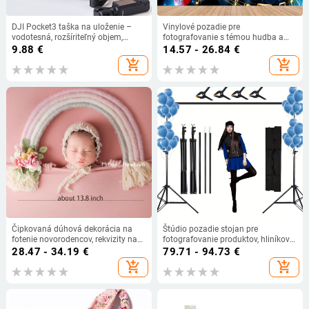
DJI Pocket3 taška na uloženie –
Vinylové pozadie pre
vodotesná, rozšíriteľný objem,
fotografovanie s témou hudba a
Oxford tkanina, podšívka z
gitara na narodeninovej oslave |
9.88
€
14.57 - 26.84
€
polyesteru, štýl clutch, mestská
značka Qian, typ: pozadie, materiál:
add_shopping_cart
add_shopping_cart
jednoduchosť
vinyl, určené na scénické snímanie
Čipkovaná dúhová dekorácia na
Štúdio pozadie stojan pre
fotenie novorodencov, rekvizity na
fotografovanie produktov, hliníková
fotenie detí, nástenná dekorácia do
zliatina, 1,5 kg, značka Zomei.
28.47 - 34.19
€
79.71 - 94.73
€
detskej izby - poklad
add_shopping_cart
add_shopping_cart