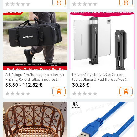
add_shopping_cart
add_shopping_cart
Canon, Sony, Pentax, Panasonic,
DSLR
Set fotografického stojana s taškou
Univerzálny statívový držiak na
– Zhijie, Oxford látka, hmotnosť
tablet Ulanzi U-Pad II pre veľkosť
1,64 kg, všeobecná kompatibilita
100 mm – 230 mm pre iPad Air Pro
83.80 - 112.82
€
30.28
€
Mini s 1/4 skrutkou a studenou
add_shopping_cart
add_shopping_cart
päticou pre mikrofón.