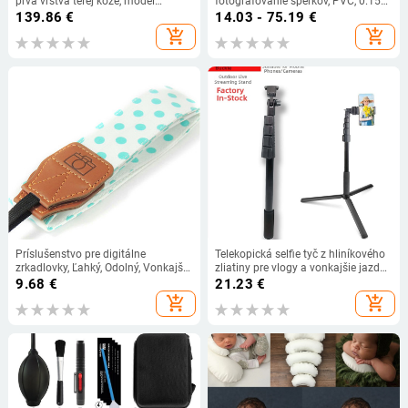
prvá vrstva teľej kože, model
fotografovanie šperkov, PVC, 0.15
XJB1002, cez rameno
kg
139.86
€
14.03 - 75.19
€
add_shopping_cart
add_shopping_cart
Príslušenstvo pre digitálne
Telekopická selfie tyč z hliníkového
zrkadlovky, Ľahký, Odolný, Vonkajší,
zliatiny pre vlogy a vonkajšie jazdy
Bavlnený, Krk, Prenosný,
na bicykli; 5 sekcií; nosnosť až 2–5
9.68
€
21.23
€
Nastaviteľný, Bodkovaný, Popruh na
kg; kompatibilné s zariadeniami
add_shopping_cart
add_shopping_cart
Fotoaparát
DJI/Feiyu