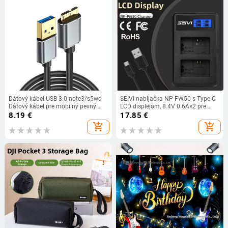
Dátový kábel USB 3.0 note3/s5wd
SEIVI nabíjačka NP-FW50 s Type-C
Dátový kábel pre mobilný pevný
LCD displejom, 8.4V 0.6A×2 pre
disk Dátový kábel pre pevný disk
batériu Sony FW50
8.19
€
17.85
€
3.0AM na MicroB
add_shopping_cart
add_shopping_cart