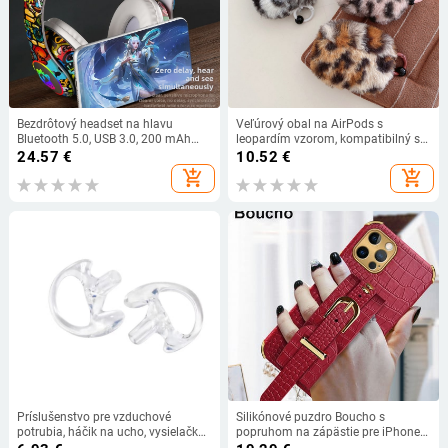
Bezdrôtový headset na hlavu
Veľúrový obal na AirPods s
Bluetooth 5.0, USB 3.0, 200 mAh
leopardím vzorom, kompatibilný s
batéria, podpora HSP/HFP
AirPods 4. Generácie, 3. Generácie a
24.57
€
10.52
€
Pro 2
add_shopping_cart
add_shopping_cart
Príslušenstvo pre vzduchové
Silikónové puzdro Boucho s
potrubia, háčik na ucho, vysielačka,
popruhom na zápästie pre iPhone
slúchadlá pre mobilný telefón,
13 12 Mini 11 Pro Max X Xs Max XR