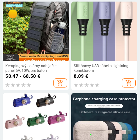
Kempingový solárny nabíjač –
Silikónový USB kábel s Lightning
panel 5V, 10W, pre batoh
konektorom
50.47 - 68.50
€
8.09
€
add_shopping_cart
add_shopping_cart