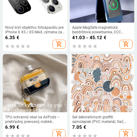
Nový kryt objektívu fotoaparátu pre
Apple MagSafe magnetická
iPhone X XS / XS MAX, výmena za
bezdrôtová powerbanka, CCC
sekundy pre iPhone 11 Pro, nálepka
certifikovaná, rýchle nabíjanie,
6.35
€
41.03 - 45.12
€
na objektív, upravený kryt
prispôsobiteľná
add_shopping_cart
add_shopping_cart
fotoaparátu
TPU ochranný obal na AirPods –
Set dekoratívnych graffiti
priehľadný, prenosný, mäkké
samolepiek (PVC materiál; tlač;
puzdro, univerzálna kompatibilita s
dekoračná funkcia; samostatné
6.99
€
7.05
€
AirPods 1/2/3/4, vstrekové
balenie; tlačené logo: OK)
add_shopping_cart
add_shopping_cart
formovanie, podpora prispôsobenia