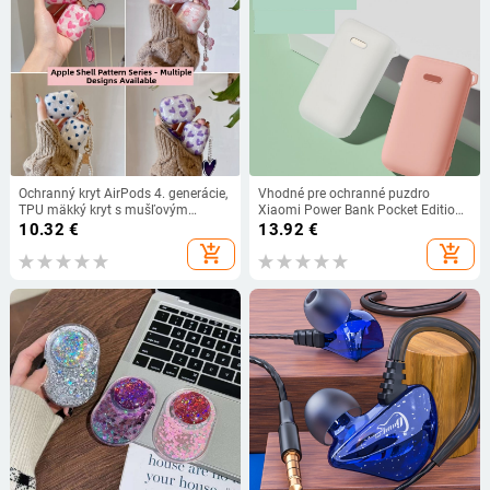
Ochranný kryt AirPods 4. generácie,
Vhodné pre ochranné puzdro
TPU mäkký kryt s mušľovým
Xiaomi Power Bank Pocket Edition
vzorom, dizajn srdca a motýľa,
Pro 33W silikónové 10000mA
10.32
€
13.92
€
jednofarebný
protišmykové ochranné puzdro pre
add_shopping_cart
add_shopping_cart
Power Bank