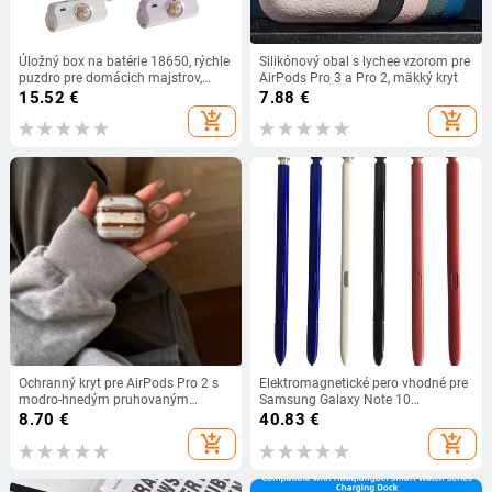
Úložný box na batérie 18650, rýchle
Silikónový obal s lychee vzorom pre
puzdro pre domácich majstrov,
AirPods Pro 3 a Pro 2, mäkký kryt
držiak batérií 18650 21700 pre
15.52
€
7.88
€
puzdro na batérie telefónu
add_shopping_cart
add_shopping_cart
Ochranný kryt pre AirPods Pro 2 s
Elektromagnetické pero vhodné pre
modro-hnedým pruhovaným
Samsung Galaxy Note 10
vzorom hviezdičiek, mäkké TPU
N970/Note 10 Plus N975 Prenosné
8.70
€
40.83
€
puzdro, Bluetooth 4.0
kapacitné pero Ľahké stylusové
add_shopping_cart
add_shopping_cart
pero