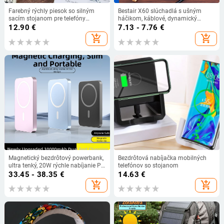
Farebný rýchly piesok so silným
Bestair X60 slúchadlá s ušným
sacím stojanom pre telefóny
háčikom, káblové, dynamický
Samsung, Apple a Android – oválny
menič, citlivosť 108 dB,
12.90
€
7.13 - 7.76
€
kryštálovo trblietavý držiak
kompatibilné s Androidom
add_shopping_cart
add_shopping_cart
Magnetický bezdrôtový powerbank,
Bezdrôtová nabíjačka mobilných
ultra tenký, 20W rýchle nabíjanie PD,
telefónov so stojanom
MagSafe, kovové puzdro
33.45 - 38.35
€
14.63
€
add_shopping_cart
add_shopping_cart