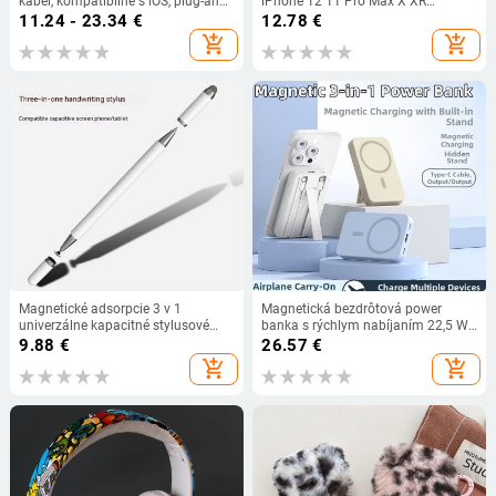
kábel, kompatibilné s iOS, plug-and-
iPhone 12 11 Pro Max X XR
play
Samsung S20 Xiaomi Mi 9 Huawei
11.24 - 23.34
€
12.78
€
USB Type-C Micro USB
add_shopping_cart
add_shopping_cart
Magnetické adsorpcie 3 v 1
Magnetická bezdrôtová power
univerzálne kapacitné stylusové
banka s rýchlym nabíjaním 22,5 W,
pero so skrutkovacími hrotmi s
10 000 mAh, obsahuje kábel a
9.88
€
26.57
€
atramentom bez batérie pre
prenosný stojan
add_shopping_cart
add_shopping_cart
dotykové obrazovky Android a
iPhone