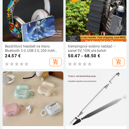
Bezdrôtový headset na hlavu
Kempingový solárny nabíjač –
Bluetooth 5.0, USB 3.0, 200 mAh
panel 5V, 10W, pre batoh
batéria, podpora HSP/HFP
24.57
€
50.47 - 68.50
€
add_shopping_cart
add_shopping_cart