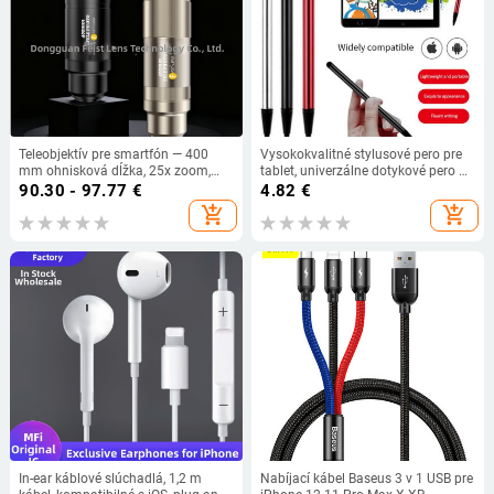
Teleobjektív pre smartfón — 400
Vysokokvalitné stylusové pero pre
mm ohnisková dĺžka, 25x zoom,
tablet, univerzálne dotykové pero 2
plášť z kovu, anti-reflexná vrstva,
v 1, kapacitné pero pre mobilný
90.30 - 97.77
€
4.82
€
univerzálna kompatibilita
telefón
add_shopping_cart
add_shopping_cart
In-ear káblové slúchadlá, 1,2 m
Nabíjací kábel Baseus 3 v 1 USB pre