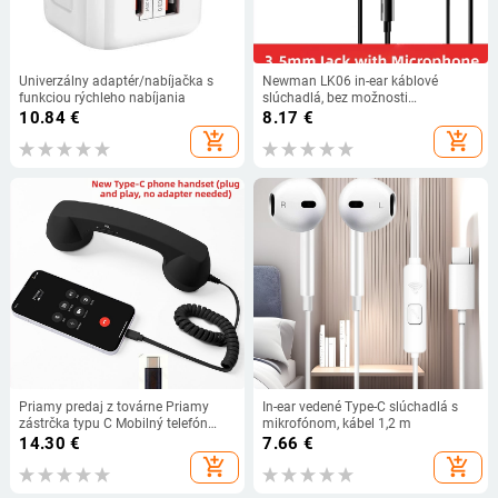
Univerzálny adaptér/nabíjačka s
Newman LK06 in-ear káblové
funkciou rýchleho nabíjania
slúchadlá, bez možnosti
prispôsobenia
10.84
€
8.17
€
add_shopping_cart
add_shopping_cart
Priamy predaj z továrne Priamy
In-ear vedené Type-C slúchadlá s
zástrčka typu C Mobilný telefón
mikrofónom, kábel 1,2 m
Douyin Internet Celebrity Mobilný
14.30
€
7.66
€
telefón Elektrický mikrofón
add_shopping_cart
add_shopping_cart
Slúchadlá s portom C Káblové
slúchadlo