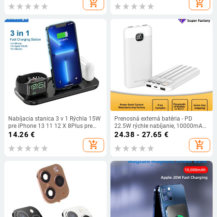
add_shopping_cart
add_shopping_cart
Samsung
Nabíjacia stanica 3 v 1 Rýchla 15W
Prenosná externá batéria - PD
pre iPhone 13 11 12 X 8Plus pre
22.5W rýchle nabíjanie, 10000mAh,
Apple Watch 7-1 Nabíjacia stanica
QC3.0, Li-ion polymerová batéria,
14.26
€
24.38 - 27.65
€
pre Airpods Pro Držiak nabíjačky
model S330W
add_shopping_cart
add_shopping_cart