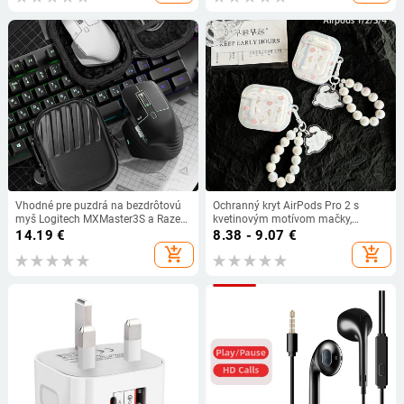
Vhodné pre puzdrá na bezdrôtovú
Ochranný kryt AirPods Pro 2 s
myš Logitech MXMaster3S a Razer
kvetinovým motívom mačky,
Viper V3Pro.
kompatibilný s Apple 2./3.
14.19
€
8.38 - 9.07
€
generácie
add_shopping_cart
add_shopping_cart