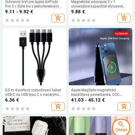
Ochranný kryt pre Apple AirPods
Magnetické adsorpcie 3 v 1
Pro 3 v štýle Ins s jednofarebným
univerzálne kapacitné stylusové
dizajnom splash ink
pero so skrutkovacími hrotmi s
9.11 - 9.92
€
9.88
€
atramentom bez batérie pre
add_shopping_cart
add_shopping_cart
dotykové obrazovky Android a
iPhone
0,5 m 4-portový rozbočovací kábel
Apple MagSafe magnetická
USB C na USB typu C s viacerými
bezdrôtová powerbanka, CCC
nabíjacími konektormi pre
certifikovaná, rýchle nabíjanie,
6.36
€
41.03 - 45.12
€
smartfóny a tablety
prispôsobiteľná
add_shopping_cart
add_shopping_cart
search
Căutare