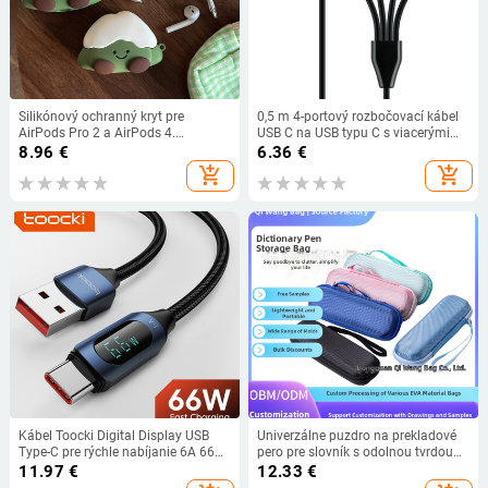
Silikónový ochranný kryt pre
0,5 m 4-portový rozbočovací kábel
AirPods Pro 2 a AirPods 4.
USB C na USB typu C s viacerými
generáciu – farba Matcha modrá,
nabíjacími konektormi pre
8.96
€
6.36
€
redukcia hluku
smartfóny a tablety
add_shopping_cart
add_shopping_cart
Kábel Toocki Digital Display USB
Univerzálne puzdro na prekladové
Type-C pre rýchle nabíjanie 6A 66W
pero pre slovník s odolnou tvrdou
USB C pre nabíjanie a dátový kábel
škrupinou – možnosť
11.97
€
12.33
€
pre Huawei Mate 50 40 Pro Xiaomi
prispôsobenia