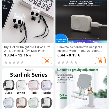
Kryt Hollow Knight pre AirPods Pro
Univerzálna bezdrôtová nabíjačka
2.–4. generáciu, štýl Malý rytier
na smartwatch — USB-A/Type-C,
univerzálna kompatibilita,
10.94 - 12.16
€
6.44 - 8.19
€
Huasheng Kaifeng
add_shopping_cart
add_shopping_cart