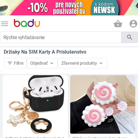
menu
shopping_basket
account_circle
search
Držiaky Na SIM Karty A Príslušenstvo
filter_list
keyboard_arrow_down
keyboard_arrow_down
Filtre
Objednať
Zľavnené produkty