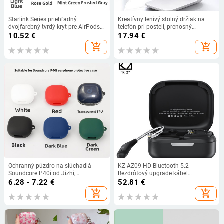
Starlink Series priehľadný
Kreatívny lenivý stolný držiak na
dvojfarebný tvrdý kryt pre AirPods
telefón pri posteli, prenosný
Pro 2. generáciu
multifunkčný skladací teleskopický
10.52
€
17.94
€
držiak na telefón z hliníkovej
add_shopping_cart
add_shopping_cart
zliatiny
Ochranný púzdro na slúchadlá
KZ AZ09 HD Bluetooth 5.2
Soundcore P40i od Jizhi,
Bezdrôtový upgrade kábel
priehľadné TPU, kompatibilný so
Slúchadlá s ušným háčikom s
6.28 - 7.22
€
52.81
€
séria Soundcore Sound Wide;
nabíjacím puzdrom pre KZ ZAX
add_shopping_cart
add_shopping_cart
materiály: imitovaná koža, silikón,
DQ6 ZSN ZSX CA16 VX MT1
TPU, tekutý silikón; výrobný proces:
vstrekovanie