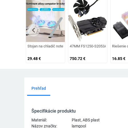
chevron_left
Stojan na chladič notebooku s dvojitým ventilátorom, skladací
47MM FS1250-S2053A DC 12V 0.19A 3-
Riešenie 
29.48
€
750.72
€
16.85
€
Prehľad
Špecifikácie produktu
Materiál:
Plast, ABS plast
Názov značky:
lamgool