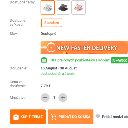
Dostupné farby:
Dostupné
Štandard
veľkosti:
Stav:
Dostupné
redeem
NEWSK
-10% pre nových používateľov s kódom:
Doručenie:
16 August - 30 August
Jednoduché vrátenie
Cena za
doručenie:
7.79
€
remove
add
Množstvo:
1
local_mall
add_shopping_cart
favorite
Pridať medzi o
KÚPIŤ TERAZ
PRIDAŤ DO KOŠÍKA