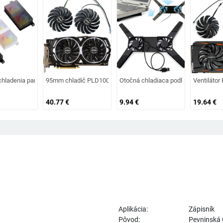
 chladiaci podstavec na notebook, prenosný a nastaviteľný stojan na notebook 
pinový chladič GPU GPU pre Gigabyte GTX 1050Ti OC nízkoprofilový 4G grafic
chladenia pamäte pomocou aktívneho chladiča pre DDR, DDR2, DDR3, DDR4, DDR
95mm chladič PLD10010S12HH DC 12V GTX 1080 Ti pre hernú 
Otočná chladiaca podložka s USB vent
Ventiláto
40.77
€
9.94
€
19.64
€
Aplikácia:
Zápisník
Pôvod:
Pevninská 