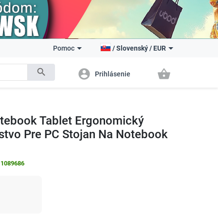
Pomoc
/
Slovenský
/
EUR
search
account_circle
shopping_basket
Prihlásenie
otebook Tablet Ergonomický
nstvo Pre PC Stojan Na Notebook
:
1089686