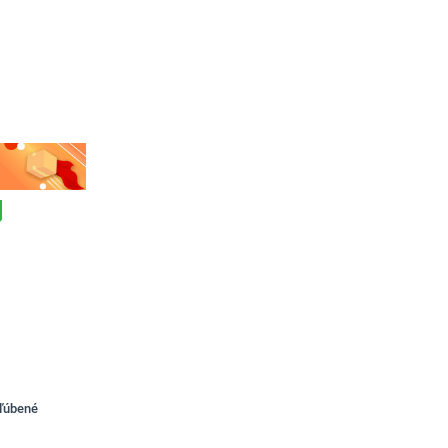
bľúbené