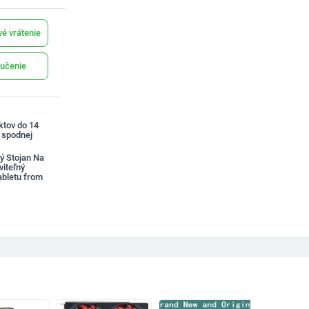
é vrátenie
učenie
ktov do 14
a spodnej
ý Stojan Na
iteľný
abletu from