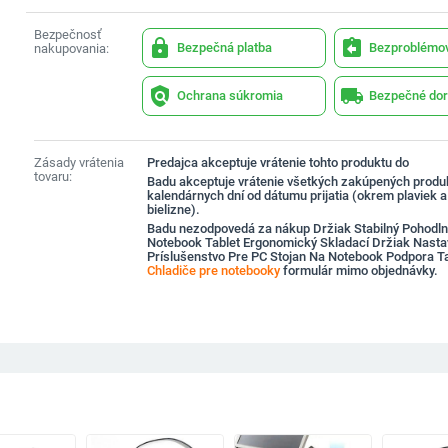
Bezpečnosť
lock
assignment_return
Bezpečná platba
Bezproblémov
nakupovania:
policy
local_shipping
Ochrana súkromia
Bezpečné dor
Zásady vrátenia
Predajca akceptuje vrátenie tohto produktu do
tovaru:
Badu akceptuje vrátenie všetkých zakúpených produ
kalendárnych dní od dátumu prijatia (okrem plaviek 
bielizne).
Badu nezodpovedá za nákup Držiak Stabilný Pohodln
Notebook Tablet Ergonomický Skladací Držiak Nastav
Príslušenstvo Pre PC Stojan Na Notebook Podpora T
Chladiče pre notebooky
formulár mimo objednávky.