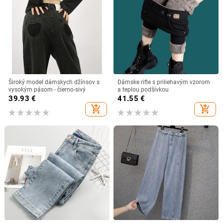
Široký model dámskych džínsov s
Dámske rifle s priliehavým vzorom
vysokým pásom - čierno-sivý
a teplou podšívkou
39.93
€
41.55
€
add_shopping_cart
add_shopping_cart