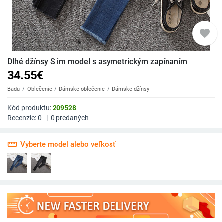
favorite
Dlhé džínsy Slim model s asymetrickým zapínaním
34.55
€
Badu
Oblečenie
Dámske oblečenie
Dámske džínsy
Kód produktu:
209528
Recenzie:
0
|
0
predaných
straighten
Vyberte model alebo veľkosť