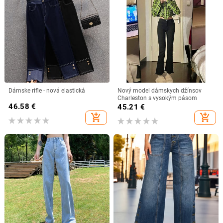
Dámske rifle - nová elastická
Nový model dámskych džínsov
Charleston s vysokým pásom
46.58
€
45.21
€
add_shopping_cart
add_shopping_cart