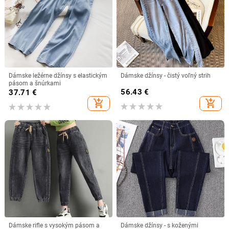
Dámske ležérne džínsy s elastickým
Dámske džínsy - čistý voľný strih
pásom a šnúrkami
56.43
€
37.71
€
add_shopping_cart
add_shopping_cart
Dámske rifle s vysokým pásom a
Dámske džínsy - s koženými