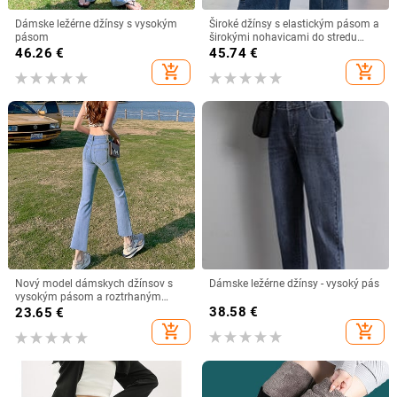
Dámske ležérne džínsy s vysokým
Široké džínsy s elastickým pásom a
pásom
širokými nohavicami do stredu
pásu, veľké rozmery, Amazon
46.26
€
45.74
€
European and American, s retro
add_shopping_cart
add_shopping_cart
praným švom a zapínaním na
gombíky.
Nový model dámskych džínsov s
Dámske ležérne džínsy - vysoký pás
vysokým pásom a roztrhaným
efektom
38.58
€
23.65
€
add_shopping_cart
add_shopping_cart