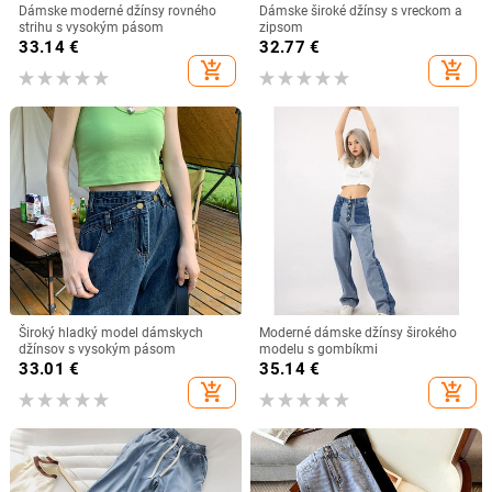
Dámske moderné džínsy rovného
Dámske široké džínsy s vreckom a
strihu s vysokým pásom
zipsom
33.14
€
32.77
€
add_shopping_cart
add_shopping_cart
Široký hladký model dámskych
Moderné dámske džínsy širokého
džínsov s vysokým pásom
modelu s gombíkmi
33.01
€
35.14
€
add_shopping_cart
add_shopping_cart