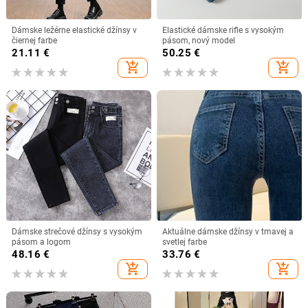
Dámske ležérne elastické džínsy v
Elastické dámske rifle s vysokým
čiernej farbe
pásom, nový model
21.11
€
50.25
€
add_shopping_cart
add_shopping_cart
Dámske strečové džínsy s vysokým
Aktuálne dámske džínsy v tmavej a
pásom a logom
svetlej farbe
48.16
€
33.76
€
add_shopping_cart
add_shopping_cart