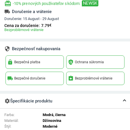
redeem
NEWSK
-10% pre nových používateľov s kódom:
local_shipping
Doručenie a vrátenie
Doručenie:
15 August - 29 August
€
Cena za doručenie:
7.79
Bezproblémové vrátenie
security
Bezpečnosť nakupovania
lock
policy
Bezpečná platba
Ochrana súkromia
local_shipping
assignment_return
Bezpečné doručenie
Bezproblémové vrátenie
settings
Špecifikácie produktu
Farba:
Modrá, čierna
Materiál:
Džínsovina
Štýl:
Moderné