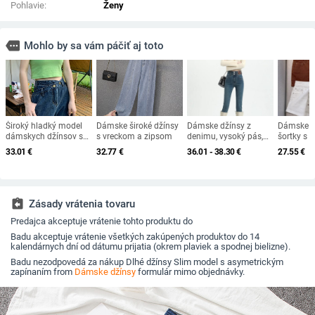
Pohlavie:
Ženy
more
Mohlo by sa vám páčiť aj toto
Široký hladký model
Dámske široké džínsy
Dámske džínsy z
Dámske d
dámskych džínsov s
s vreckom a zipsom
denimu, vysoký pás,
šortky s 
vysokým pásom
úzky strih typu pencil,
pásom, ští
33.01
€
32.77
€
36.01 - 38.30
€
27.55
€
na jar a leto
črta, zme
polyeste
bavlny)
assignment_return
Zásady vrátenia tovaru
Predajca akceptuje vrátenie tohto produktu do
Badu akceptuje vrátenie všetkých zakúpených produktov do 14
kalendárnych dní od dátumu prijatia (okrem plaviek a spodnej bielizne).
Badu nezodpovedá za nákup Dlhé džínsy Slim model s asymetrickým
zapínaním from
Dámske džínsy
formulár mimo objednávky.