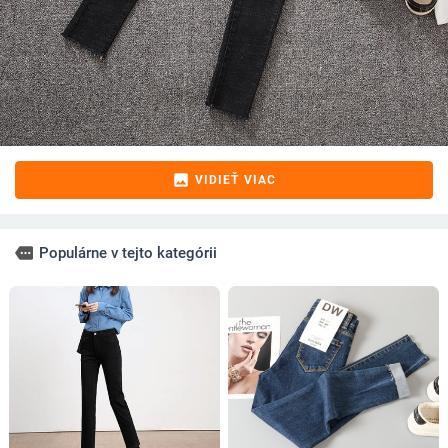
image
VIDIEŤ VIAC
more
Populárne v tejto kategórii