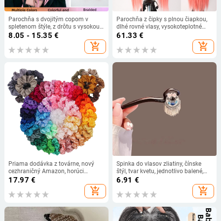
Parochňa s dvojitým copom v
Parochňa z čipky s plnou čiapkou,
spletenom štýle, z drôtu s vysokou
dlhé rovné vlasy, vysokoteplotné
teplotou, mechanické spracovanie,
hodvábne vlákno, predné ručne
8.05 - 15.35
€
61.33
€
nie je vhodná pre horúce farbenie,
tkaná, rovné alebo šikmé ofiny,
add_shopping_cart
add_shopping_cart
vhodná pre všetky odtiene pleti
prirodzený vzhľad
Priama dodávka z továrne, nový
Spinka do vlasov zliatiny, čínske
cezhraničný Amazon, horúci
štýl, tvar kvetu, jednotlivo balené,
výpredaj, prsteň s hrubým črevom z
bez prispôsobenia
17.97
€
6.91
€
prasaťa, svetlý saténový prsteň do
add_shopping_cart
add_shopping_cart
vlasov, jednofarebný prsteň do
vlasov, vlasové doplnky