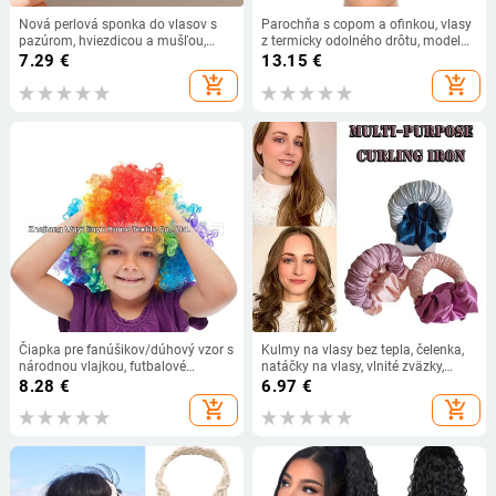
Nová perlová sponka do vlasov s
Parochňa s copom a ofinkou, vlasy
pazúrom, hviezdicou a mušľou,
z termicky odolného drôtu, model
sponka do vlasov z zliatiny, sponka
FBLHBZ06, mechanické
7.29
€
13.15
€
do copu, krab, Hanfu príslušenstvo
spracovanie, vhodná pre všetky
add_shopping_cart
add_shopping_cart
pre dievčatá
odtiene pleti
Čiapka pre fanúšikov/dúhový vzor s
Kulmy na vlasy bez tepla, čelenka,
národnou vlajkou, futbalové
natáčky na vlasy, vlnité zväzky,
produkty pre fanúšikov, parochňa
kučery bez tepla, nástroje na úpravu
8.28
€
6.97
€
pre fanúšikov
vlasov, kulma, bigudi
add_shopping_cart
add_shopping_cart