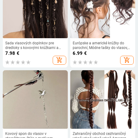
Sada vlasových doplnkov pre
Európske a americké krúžky do
dredloky s kovovými krúžkami a
parochní, Módne tašky do vlasov,
sponkami – mušle a hviezdice s
Guľové čelenky, Prirodzene
7.98
€
6.99
€
strapcami, 24 kusov, pre deti, ručne
nadýchané a rozstrapatené dlhé
add_shopping_cart
add_shopping_cart
vyrobené
vrkoče do brady, Parochne, Krúžky
do vlasov s copom
Kovový spon do vlasov v
Zahraničný obchod cezhraničný