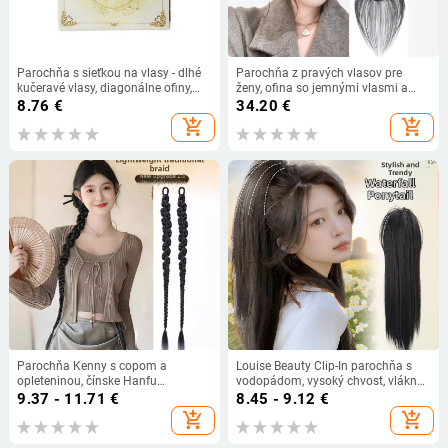
Parochňa s sieťkou na vlasy - dlhé
Parochňa z pravých vlasov pre
kučeravé vlasy, diagonálne ofiny,
ženy, ofina so jemnými vlasmi a
prirodzený štýl, tepelne odolné
rovnými vlasmi, prirodzená vlasová
8.76
€
34.20
€
vlákno
línia, ľahká a neviditeľná vrchná
add_shopping_cart
add_shopping_cart
časť, dĺžka 25 cm
Parochňa Kenny s copom a
Louise Beauty Clip-In parochňa s
opleteninou, čínske Hanfu
vodopádom, vysoký chvost, vlákna
inšpirovaný štýl, bočné opletené
odolné voči teplu
9.37 - 11.71
€
8.45 - 9.12
€
pramene, Horsetail model, tepelne
add_shopping_cart
add_shopping_cart
odolný drôt, pre ženy