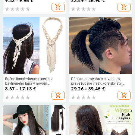
9.43 - 9.96
€
23.49 - 26.90
€
výroba
neviditeľná, nadýchaná
add_shopping_cart
add_shopping_cart
Ručne tkaná vlasová páska z
Pánska parochňa s chvostom,
bavlneného lana v novom
pravé ľudské vlasy, kórejský štýl,
bohémskom štýle, doplnky do
dlhá zadná časť, neviditeľný predný
8.67 - 17.13
€
29.26 - 39.45
€
vlasov v severských svadobných
okraj
add_shopping_cart
add_shopping_cart
šatách, zdroj Amazon