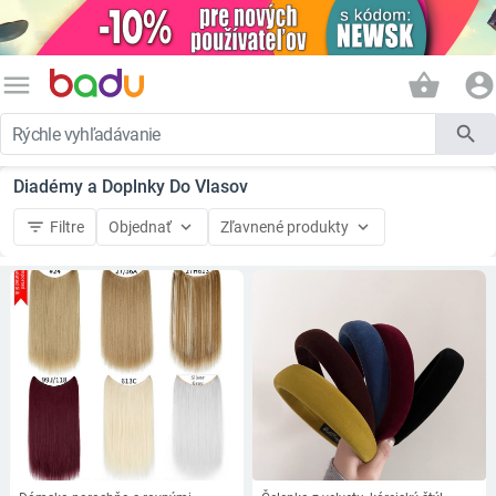
menu
shopping_basket
account_circle
search
Diadémy a Doplnky Do Vlasov
filter_list
keyboard_arrow_down
keyboard_arrow_down
Filtre
Objednať
Zľavnené produkty