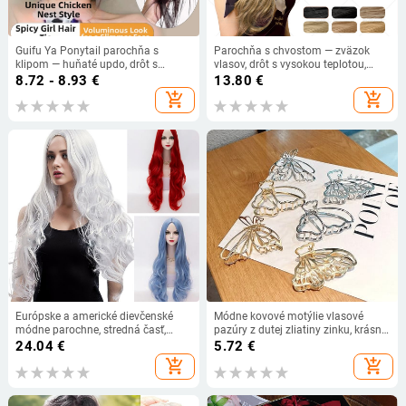
Guifu Ya Ponytail parochňa s
Parochňa s chvostom — zväzok
klipom — huňaté updo, drôt s
vlasov, drôt s vysokou teplotou,
vysokou teplotou, nie je vhodná pre
mechanické spracovanie, model
8.72 - 8.93
€
13.80
€
horúce farbenie
Wmmw373, nie je možné farbiť ani
add_shopping_cart
add_shopping_cart
kučeraviť
Európske a americké dievčenské
Módne kovové motýlie vlasové
módne parochne, stredná časť,
pazúry z dutej zliatiny zinku, krásne
biela, červená, modrá, dlhé kučeravé
sponky do vlasov, zlaté motýlie
24.04
€
5.72
€
syntetické parochne, stredná časť,
sponky do vlasov, dámske vlasové
add_shopping_cart
add_shopping_cart
dlhé kučeravé vlasy
doplnky