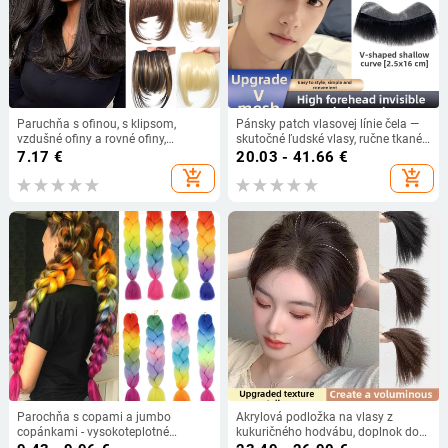
Paruchňa s ofinou, s klipsom,
Pánsky patch vlasovej línie čela —
vzdušné ofiny a rovné ofiny,
skutočné ľudské vlasy, ručne tkané,
syntetické vlákno odolné voči
neviditeľné, priedušné, v tvare M
7.17
€
20.03 - 41.66
€
vysokým teplotám
add_shopping_cart
add_shopping_cart
Parochňa s copami a jumbo
Akrylová podložka na vlasy z
copánkami - vysokoteplotné
kukuričného hodvábu, doplnok do
syntetické vlákna, mechanická
vlasov, zvyšuje objem na temene,