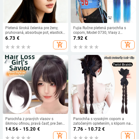
Pletená široká čelenka pre ženy,
Fujia Ručne pletená parochňa s
pruhovaná, absorbuje pot, elastická
copom, Model 0730, Vlasy z
gumička na vlasy, na umývanie
vysokoteplotného drôtu
6.73
€
7.92
€
tváre a beh
add_shopping_cart
add_shopping_cart
Parochňa z pravých vlasov s
Parochňa s vysokým copom a
šikmou ofinou, pravá časť, pre ženy;
zatočeným opletením, s klipom na
strojová výroba; možno farbiť.
uchytenie, ručne vyrobená, vlákna
14.56 - 15.20
€
7.76 - 10.72
€
odolné voči teplu, pre ženy
add_shopping_cart
add_shopping_cart