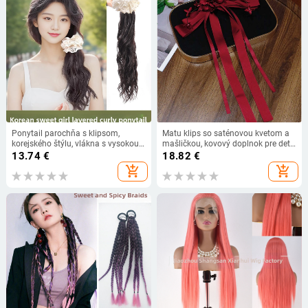
Ponytail parochňa s klipsom,
Matu klips so saténovou kvetom a
korejského štýlu, vlákna s vysokou
mašličkou, kovový doplnok pre deti,
teplotou, nie je vhodná na horúce
jar 2021, od Romantic Capital
13.74
€
18.82
€
farbenie, vhodná pre všetky odtiene
add_shopping_cart
add_shopping_cart
pleti