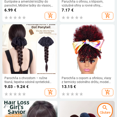
Európske a americké krúžky do
Paruchňa s ofinou, s klipsom,
parochní, Módne tašky do vlasov,
vzdušné ofiny a rovné ofiny,
Guľové čelenky, Prirodzene
syntetické vlákno odolné voči
6.99
€
7.17
€
nadýchané a rozstrapatené dlhé
vysokým teplotám
add_shopping_cart
add_shopping_cart
vrkoče do brady, Parochne, Krúžky
do vlasov s copom
Parochňa s chvostom – ručne
Parochňa s copom a ofinkou, vlasy
tkaná, tepelne odolné syntetické
z termicky odolného drôtu, model
vlákna, spona na zapnutie,
FBLHBZ06, mechanické
9.03 - 9.24
€
13.15
€
mašlička s bodkami, nie je
spracovanie, vhodná pre všetky
add_shopping_cart
add_shopping_cart
farbiteľná ani žehliť
odtiene pleti
search
Căutare