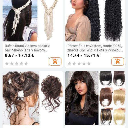
Ručne tkaná vlasová páska z
Parochňa s chvostom, model 0062,
bavlneného lana v novom
značka G&T Wig, vlákna s vysokou
bohémskom štýle, doplnky do
teplotou, mechanizmus výroby
8.67 - 17.13
€
14.74 - 15.71
€
vlasov v severských svadobných
add_shopping_cart
add_shopping_cart
šatách, zdroj Amazon