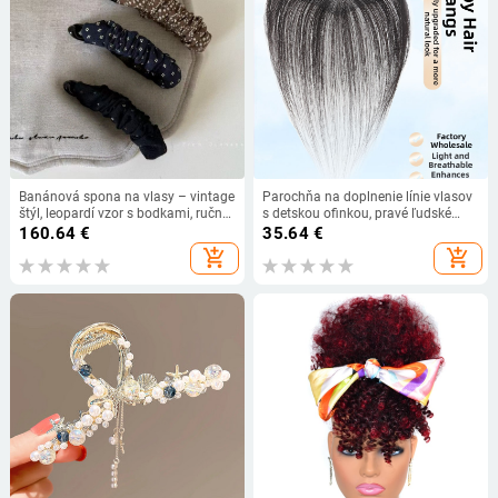
Banánová spona na vlasy – vintage
Parochňa na doplnenie línie vlasov
štýl, leopardí vzor s bodkami, ručne
s detskou ofinkou, pravé ľudské
vyrobené, akryl
vlasy, 25 cm rovný prameň, plne
160.64
€
35.64
€
ručne tkaná časť, model SZ513,
add_shopping_cart
add_shopping_cart
farbenie dovolené