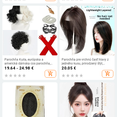
Parochňa Kuila, európska a
Parochňa pre vrchnú časť hlavy z
americká dámska cos parochňa,
jedného kusu, prirodzený štýl,
čiernobiela čarodejnica Kuila, krátke
hodvábne vlasy, šikmé ofiny,
19.64 - 24.98
€
20.05
€
kučeravé vlasy, veľkoobchodná
mechanické spracovanie
add_shopping_cart
add_shopping_cart
továreň