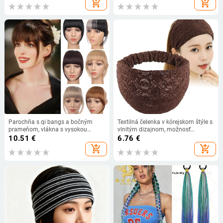
add_shopping_cart
add_shopping_cart
Henan
Parochňa s qi bangs a bočným
Textilná čelenka v kórejskom štýle s
prameňom, vlákna s vysokou
vlnitým dizajnom, možnosť
teplotou, zvyšuje objem vlasov, nie
prispôsobenia spracovania
10.51
€
6.76
€
je vhodné farbenie
add_shopping_cart
add_shopping_cart