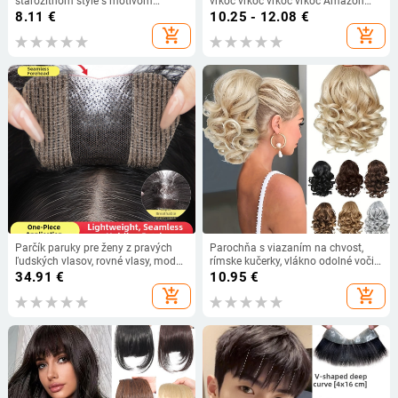
starožitnom štýle s motívom
vrkoč vrkoč vrkoč vrkoč Amazon
zvieraťa/zodiaku, ručne vyrobené
najpredávanejší trojprameňový
8.11
€
10.25 - 12.08
€
(materiál: kov; štýl: starožitný;
vrkoč Pletený vrkoč
add_shopping_cart
add_shopping_cart
model: zviera/zodiak)
Parčík paruky pre ženy z pravých
Parochňa s viazaním na chvost,
ľudských vlasov, rovné vlasy, model
rímske kučerky, vlákno odolné voči
Velcro U-tvaru, spracovateľský
teplu, mechanické spracovanie, pre
34.91
€
10.95
€
mechanizmus, farbenie a
ženy, vhodné pre všetky odtiene
add_shopping_cart
add_shopping_cart
kučeravenie
pleti