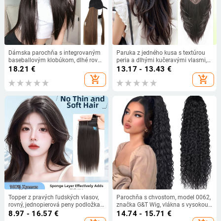
Dámska parochňa s integrovaným
Paruka z jedného kusa s textúrou
baseballovým klobúkom, dlhé rovné
peria a dlhými kučeravými vlasmi,
vlasy, korejský štýl, vlasy z
bezšvové objemové predĺženie,
18.21
€
13.17 - 13.43
€
vysokoteplotných vlákien,
vlákno odolné voči vysokým
add_shopping_cart
add_shopping_cart
jednovrstvé pokrytie hlavy
teplotám, mechanické spracovanie,
nejde farbiť ani trvalá úprava,
pôvod Henan
Topper z pravých ľudských vlasov,
Parochňa s chvostom, model 0062,
rovný, jednopierová peny podložka,
značka G&T Wig, vlákna s vysokou
nepigmentovaný, Model: Real Hair
teplotou, mechanizmus výroby
8.97 - 16.57
€
14.74 - 15.71
€
Sponge Pad Hairpiece, Pôvod: