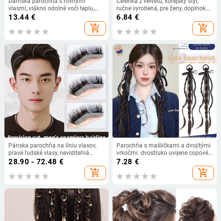
Dámska parochňa s rovnými
Čelenka z velvetu, kórejský štýl,
vlasmi, vlákno odolné voči teplu,
ručne vyrobená, pre ženy, doplnok
model s sieťovanou páskou, dá sa
na hlavu
13.44
€
6.84
€
farbiť
add_shopping_cart
add_shopping_cart
Pánska parochňa na líniu vlasov,
Parochňa s mašličkami a dvojitými
pravé ľudské vlasy, neviditeľná
vrkočmi: dvostruko uvijene copové
predná časť, s M-tvarovanou líniou
účesy
28.90 - 72.48
€
7.28
€
vlasov a ofinkou
add_shopping_cart
add_shopping_cart