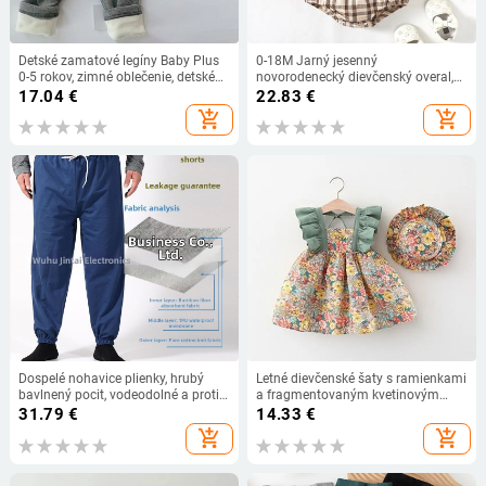
Detské zamatové legíny Baby Plus
0-18M Jarný jesenný
0-5 rokov, zimné oblečenie, detské
novorodenecký dievčenský overal,
flísové nohavice typu „všetko v
pletený overal s volánikmi a
17.04
€
22.83
€
jednom“, detské pruhované ležérne
mašľou, mäkký dlhý rukáv,
add_shopping_cart
add_shopping_cart
nohavice, teplé nohavice
mriežkový spletený overal
Dospelé nohavice plienky, hrubý
Letné dievčenské šaty s ramienkami
bavlnený pocit, vodeodolné a proti
a fragmentovaným kvetinovým
úniku, prateľné, pre ležiacich
vzorom, detské princeznovské šaty
31.79
€
14.33
€
seniorov, ochrana proti bočnému
bez rukávov pre novorodencov 0-3
add_shopping_cart
add_shopping_cart
úniku
roky, dodávané s klobúčikom