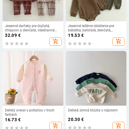
Jesenné darčeky pre dojčatá,
Jesenné ležérne oblečenie pre
chlapcov a dievčatá, všestranná
bábätká, batoľatá, dievčatá,
vianočná sada s potlačou
jednofarebné, s dlhým rukávom,
32.09
€
19.53
€
snehových vločiek pre bytové
okrúhlym výstrihom a ananásovým
add_shopping_cart
add_shopping_cart
zariadenie, 2 kusy
vzorom, mikiny, overaly
Detský overal s potlačou v troch
Detská zimná blúzka s nápisom
farbách
20.30
€
16.73
€
add_shopping_cart
add_shopping_cart