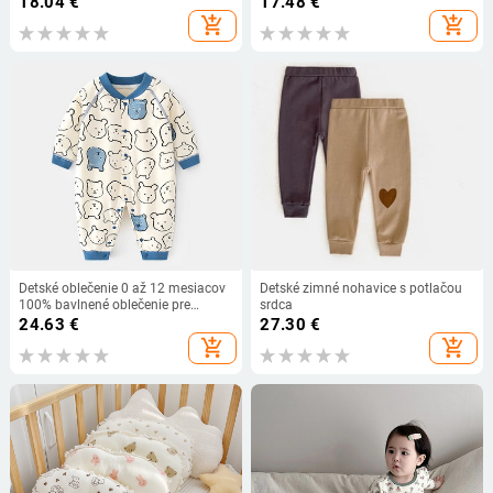
18.04
€
17.48
€
body s dlhým rukávom
kvetinovou potlačou, chlapci a
add_shopping_cart
add_shopping_cart
dievčatá, lampiónové nohavice
Detské oblečenie 0 až 12 mesiacov
Detské zimné nohavice s potlačou
100% bavlnené oblečenie pre
srdca
novorodencov, jednofarebné body a
24.63
€
27.30
€
jednodielne jesenné a zimné overaly
add_shopping_cart
add_shopping_cart