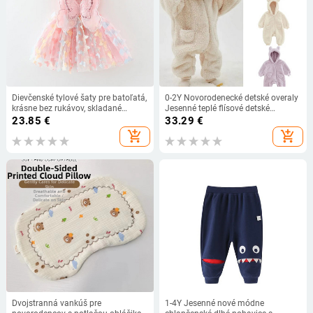
Dievčenské tylové šaty pre batoľatá,
0-2Y Novorodenecké detské overaly
krásne bez rukávov, skladané
Jesenné teplé flísové detské
jednofarebné letné šaty, párty tutu
kostýmy pre chlapcov a dievčatá
23.85
€
33.29
€
šaty, detské princeznovské krstné
Oblečenie so zvieratkami Overal pre
add_shopping_cart
add_shopping_cart
ružové oblečenie
bábätká Overaly
Dvojstranná vankúš pre
1-4Y Jesenné nové módne