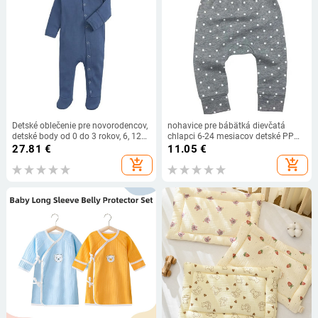
Detské oblečenie pre novorodencov,
nohavice pre bábätká dievčatá
detské body od 0 do 3 rokov, 6, 12
chlapci 6-24 mesiacov detské PP
mesiacov, pre dievčatá,
nohavice nohavice pre bábätká s
27.81
€
11.05
€
narodeninové kostýmy, detské
kreslenými postavičkami pre
add_shopping_cart
add_shopping_cart
kombinézy, detské zimné overaly
chlapcov a dievčatá