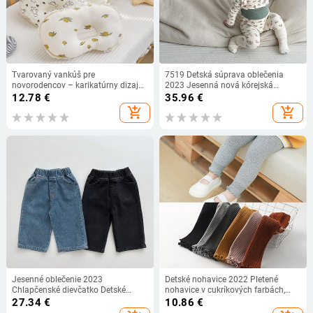
Tvarovaný vankúš pre
7519 Detská súprava oblečenia
novorodencov – karikatúrny dizajn,
2023 Jesenná nová kórejská
gáza materiál, prevencia plochej
módna dievčenská súprava
12.78
€
35.96
€
hlavy, 0–12 mesiacov,
Domáce oblečenie Body + nohavice
add_shopping_cart
add_shopping_cart
bezpečnostná trieda A
s vysokým pásom Dvojdielny oblek
Jesenné oblečenie 2023
Detské nohavice 2022 Pletené
Chlapčenské dievčatko Detské
nohavice v cukríkových farbách,
ležérne džínsy Detské retro pevné
outfity pre batoľatá a dievčatá,
27.34
€
10.86
€
voľné džínsové nohavice Detské
rebrované legíny, pruhované ležérne