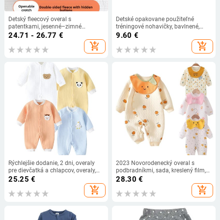
Detský fleecový overal s
Detské opakovane použiteľné
patentkami, jesenné–zimné
tréningové nohavičky, bavlnené,
pyžamo, vek 0–3 roky
priedušné, pre batoľatá, letná verzia,
24.71 - 26.77
€
9.60
€
6 mesiacov–6 rokov, 9–36 kg
add_shopping_cart
add_shopping_cart
Rýchlejšie dodanie, 2 dni, overaly
2023 Novorodenecký overal s
pre dievčatká a chlapcov, overaly,
podbradníkmi, sada, kreslený film,
100% bavlna, pletené oblečenie pre
jeseň/zima, detské overaly pre
25.25
€
28.30
€
novorodencov, body a jednodielne
dievčatá a chlapcov, jednodielne
add_shopping_cart
add_shopping_cart
oblečenie
oblečenie pre batoľatá, oblečenie
pre dojčatá