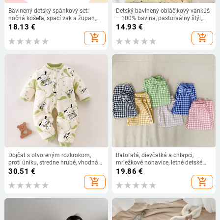
Bavlnený detský spánkový set:
Detský bavlnený obláčikový vankúš
nočná košeľa, spací vak a župan,
– 100% bavlna, pastoraálny štýl,
unisex, na všetky ročné obdobia
bezpečnostná trieda A, jar 2024,
18.13
€
14.93
€
značka Beijing Small Cotton
add_shopping_cart
add_shopping_cart
Dojčat s otvoreným rozkrokom,
Batoľatá, dievčatká a chlapci,
proti úniku, stredne hrubé, vhodná
mriežkové nohavice, letné detské
pre teplotu okolo 10°C
nohavice proti komárom, tenké
30.51
€
19.86
€
bavlnené chlapčenské ležérne voľné
add_shopping_cart
add_shopping_cart
nohavice, tepláky