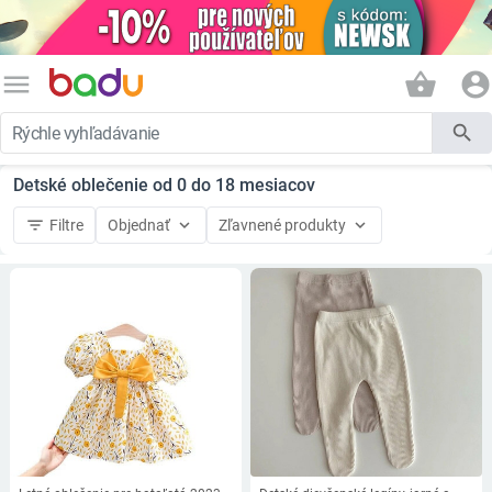
menu
shopping_basket
account_circle
search
Detské oblečenie od 0 do 18 mesiacov
filter_list
keyboard_arrow_down
keyboard_arrow_down
Filtre
Objednať
Zľavnené produkty