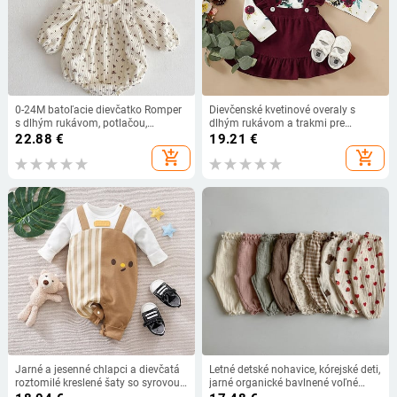
0-24M batoľacie dievčatko Romper
Dievčenské kvetinové overaly s
s dlhým rukávom, potlačou,
dlhým rukávom a trakmi pre
novorodenecké dievčatko, jesenné
batoľatá a dievčatá, módne zimné
22.88
€
19.21
€
jarné oblečenie pre dievčatká
oblečenie s dlhým rukávom a
add_shopping_cart
add_shopping_cart
výstrihom do O-tvaru
Jarné a jesenné chlapci a dievčatá
Letné detské nohavice, kórejské deti,
roztomilé kreslené šaty so syrovou
jarné organické bavlnené voľné
tyčinkou, bavlnené pohodlné detské
nohavice s tigrom a medveďom,