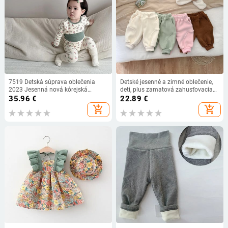
7519 Detská súprava oblečenia
Detské jesenné a zimné oblečenie,
2023 Jesenná nová kórejská
deti, plus zamatová zahusťovacia
módna dievčenská súprava
teplá mikina, dievča, detské fleecové
35.96
€
22.89
€
Domáce oblečenie Body + nohavice
jednofarebné ležérne nohavice,
add_shopping_cart
add_shopping_cart
s vysokým pásom Dvojdielny oblek
chlapčenské nohavice pre dojčatá