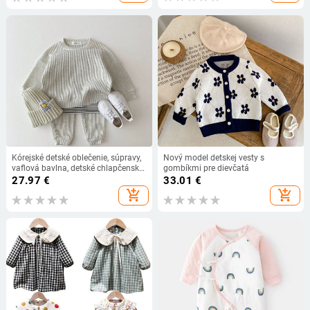
Kórejské detské oblečenie, súpravy,
Nový model detskej vesty s
vaflová bavlna, detské chlapčenské
gombíkmi pre dievčatá
a dievčenské oblečenie, jarné a
27.97
€
33.01
€
jesenné voľné tepláky, pulóvre, topy
add_shopping_cart
add_shopping_cart
+ nohavice, 2 ks