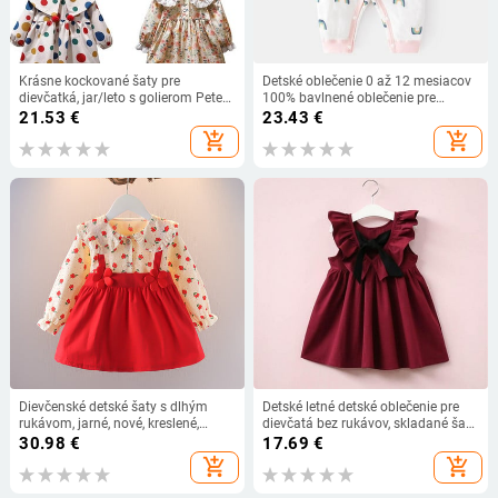
Krásne kockované šaty pre
Detské oblečenie 0 až 12 mesiacov
dievčatká, jar/leto s golierom Peter
100% bavlnené oblečenie pre
Pan, dúhové bodkované ležérne
novorodencov, jednofarebné body a
21.53
€
23.43
€
šaty s kvetinovým vzorom,
jednodielne jesenné a zimné overaly
add_shopping_cart
add_shopping_cart
volánikovým županom a
dievčenským županom.
Dievčenské detské šaty s dlhým
Detské letné detské oblečenie pre
rukávom, jarné, nové, kreslené,
dievčatá bez rukávov, skladané šaty
narodeninové šaty s dlhým
s chrbtom, mašľou a bavlnené
30.98
€
17.69
€
rukávom, bavlnené oblečenie pre
kórejské šaty pre dievčatá, šaty s
add_shopping_cart
add_shopping_cart
novorodencov, krásne detské šaty
chrbtom
9M-3T