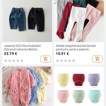
Jesenné 2023 Nové bábätká
Detské chlapčenské dievčenské
Džínsové nohavice Batoľa
pančuchy, jarné a jesenné
Dievčenské Ležérne Nohavice Pre
jednofarebné bavlnené elastické
25.79
€
10.91
€
Dojčatá Chlapci Rifle Detské
nohavice, legíny s vysokým pásom
add_shopping_cart
add_shopping_cart
Ležérne Nohavice Detské Detské
pre dojčatá
Oblečenie Pre Detské