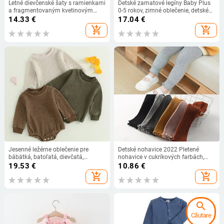
Letné dievčenské šaty s ramienkami
Detské zamatové legíny Baby Plus
a fragmentovaným kvetinovým
0-5 rokov, zimné oblečenie, detské
vzorom, detské princeznovské šaty
flísové nohavice typu „všetko v
14.33
€
17.04
€
bez rukávov pre novorodencov 0-3
jednom“, detské pruhované ležérne
add_shopping_cart
add_shopping_cart
roky, dodávané s klobúčikom
nohavice, teplé nohavice
Jesenné ležérne oblečenie pre
Detské nohavice 2022 Pletené
bábätká, batoľatá, dievčatá,
nohavice v cukríkových farbách,
jednofarebné, s dlhým rukávom,
outfity pre batoľatá a dievčatá,
19.53
€
10.86
€
okrúhlym výstrihom a ananásovým
rebrované legíny, pruhované ležérne
add_shopping_cart
add_shopping_cart
vzorom, mikiny, overaly
nohavice, legíny pre dojčatá a deti
search
Căutare