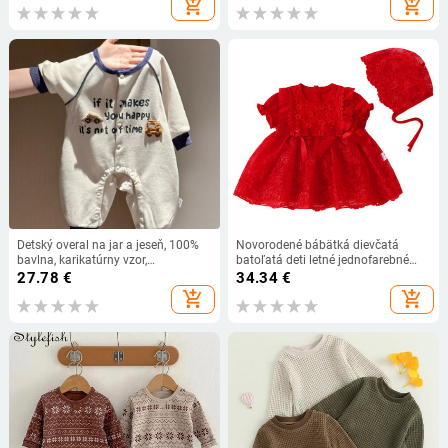
add_shopping_cart
add_shopping_cart
bavlnené nohavice so širokými
nohavice, legíny pre dojčatá a deti
nohavicami
Detský overal na jar a jeseň, 100%
Novorodené bábätká dievčatá
bavlna, karikatúrny vzor,
batoľatá deti letné jednofarebné
novorodenci 0–12 mesiacov
krátke rukávy s mašľou mini šaty
27.78
€
34.34
€
červené čipky s...
add_shopping_cart
add_shopping_cart