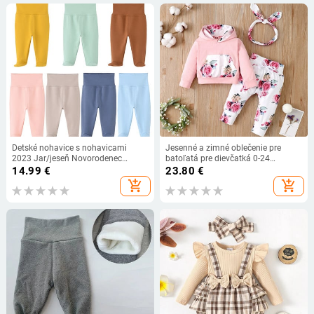
Detské nohavice s nohavicami
Jesenné a zimné oblečenie pre
2023 Jar/jeseň Novorodenec
batoľatá pre dievčatká 0-24
Chlapček Dievča Legíny Vysoký pás
mesiacov s kvetinovým vzorom -
14.99
€
23.80
€
Dojčenské batoľatá Nohavice
top s kapucňou, nohavice a čelenka
add_shopping_cart
add_shopping_cart
Detské oblečenie