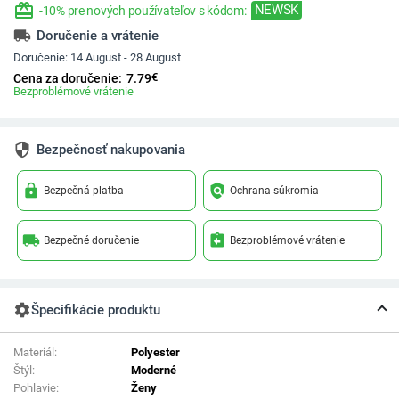
redeem
NEWSK
-10% pre nových používateľov s kódom:
local_shipping
Doručenie a vrátenie
Doručenie:
14 August - 28 August
€
Cena za doručenie:
7.79
Bezproblémové vrátenie
security
Bezpečnosť nakupovania
lock
policy
Bezpečná platba
Ochrana súkromia
local_shipping
assignment_return
Bezpečné doručenie
Bezproblémové vrátenie
settings
Špecifikácie produktu
Materiál:
Polyester
Štýl:
Moderné
Pohlavie:
Ženy