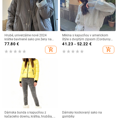
Hrubé, univerzálne nové 2024
Mikina s kapucňou v americkom
krátke bavlnené sako pre ženy na
štýle s dvojitým zipsom (Corduroy
zimu, s dojmom dvojitého bavlny,
látka; kožušina z králika <30%;
77.80
€
41.23 - 52.22
€
koreiský štýl
zmes iných vlákien; jar 2023)
add_shopping_cart
add_shopping_cart
Dámska bunda s kapucňou z
Dámsky kockovaný sako na
kačacieho downu, krátka, hrubšia, s
gombíky