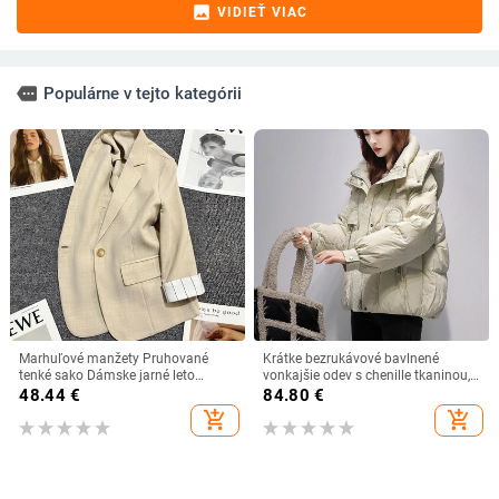
image
VIDIEŤ VIAC
more
Populárne v tejto kategórii
Marhuľové manžety Pruhované
Krátke bezrukávové bavlnené
tenké sako Dámske jarné leto
vonkajšie odev s chenille tkaninou,
Jesenné módne kabáty Dámske
bavlnenou výplňou a spandexom.
48.44
€
84.80
€
sako Kórejské ležérne vrchné
add_shopping_cart
add_shopping_cart
oblečenie Topy