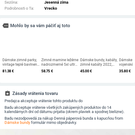
Sezóna:
Jesenná zima
Podrobnosti o Ta:
Vrecko
more
Mohlo by sa vám páčiť aj toto
Dámske zimné parky,
Zimné mamine ležérne
Dámske bundy, kabáty,
Dámske 
vintage teplé bavlnené
nadrozmerné 5xl ultra
zimné kabáty 2022,
vojenské 
kabáty 2021, ženské, s
ľahké bavlnené krátke
nové dámske jesenné
bavlnená
81.38
€
58.75
€
45.00
€
35.80
€
dlhým rukávom a
bundy pre ženy, tenké
teplé kabáty,
kapucňou,
vreckami, dámske
teplé bombardéry,
ultraľahká bunda,
parka, hr
oblečenie, ležérne,
kórejské klasické
dámska vetruodolná
prešívaná
zimná bunda
vrchné oblečenie, nové
parka
bielizeň 
assignment_return
Zásady vrátenia tovaru
Predajca akceptuje vrátenie tohto produktu do
Badu akceptuje vrátenie všetkých zakúpených produktov do 14
kalendárnych dní od dátumu prijatia (okrem plaviek a spodnej bielizne).
Badu nezodpovedá za nákup Denná páperová bunda s kapucňou from
Dámske bundy
formulár mimo objednávky.