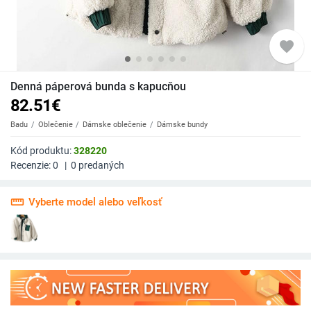
favorite
Denná páperová bunda s kapucňou
82.51
€
Badu
Oblečenie
Dámske oblečenie
Dámske bundy
Kód produktu:
328220
Recenzie:
0
|
0
predaných
straighten
Vyberte model alebo veľkosť