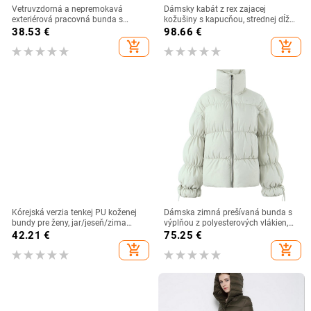
Vetruvzdorná a nepremokavá
Dámsky kabát z rex zajacej
exteriérová pracovná bunda s
kožušiny s kapucňou, strednej dĺžky,
logom a reflexnou páskou, dlhé
hrubý, veľkosť veľká, jeseň-zima
38.53
€
98.66
€
rukávy, golier s pile golierom,
add_shopping_cart
add_shopping_cart
hongkong štýl, leto 2022, dospelá
žena
Kórejská verzia tenkej PU koženej
Dámska zimná prešívaná bunda s
bundy pre ženy, jar/jeseň/zima
výplňou z polyesterových vlákien,
2023, nový motocyklový kožený
hrubá, dlhé rukávy, stojací golier
42.21
€
75.25
€
krátky kabát
add_shopping_cart
add_shopping_cart