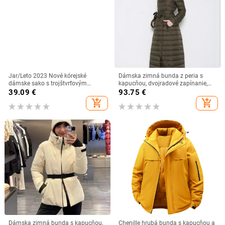
Jar/Leto 2023 Nové kórejské
Dámska zimná bunda z peria s
dámske sako s trojštvrťovým
kapucňou, dvojradové zapínanie,
rukávom, kórejský štíhly ležérny
dlhý strih, biele kačacie perie a
39.09
€
93.75
€
krátky tenký oblek, dámske vrchné
kašmír 51–55%
add_shopping_cart
add_shopping_cart
oblečenie
Dámska zimná bunda s kapucňou,
Chenille hrubá bunda s kapucňou a