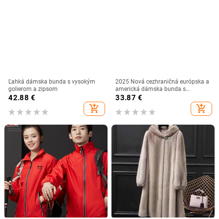
Ľahká dámska bunda s vysokým
2025 Nová cezhraničná európska a
golierom a zipsom
americká dámska bunda s
leopardím vzorom a zipsom s
42.88
€
33.87
€
kapucňou, ležérna, voľná,
add_shopping_cart
add_shopping_cart
univerzálna