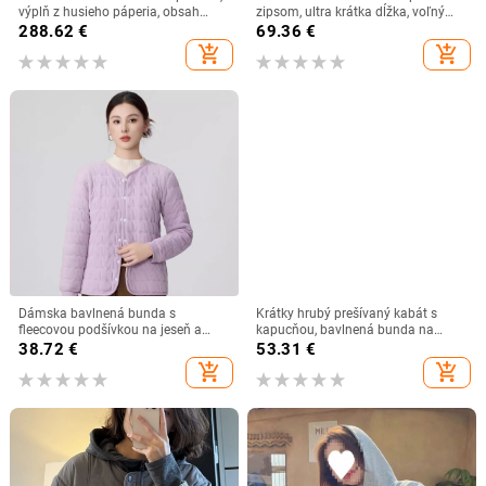
výplň z husieho páperia, obsah
zipsom, ultra krátka dĺžka, voľný
páperia 86-90%, výplň 201-300 g
strih, výplň z imitácie hodvábu a
288.62
€
69.36
€
bavlny
add_shopping_cart
add_shopping_cart
Dámska bavlnená bunda s
Krátky hrubý prešívaný kabát s
fleecovou podšívkou na jeseň a
kapucňou, bavlnená bunda na
zimu, úzky strih, ľahká a všestranná
mieru, pracovné oblečenie z bavlny
38.72
€
53.31
€
na mieru, ktoré udrží teplo v
add_shopping_cart
add_shopping_cart
zimnom kabáte, prešívaná bunda