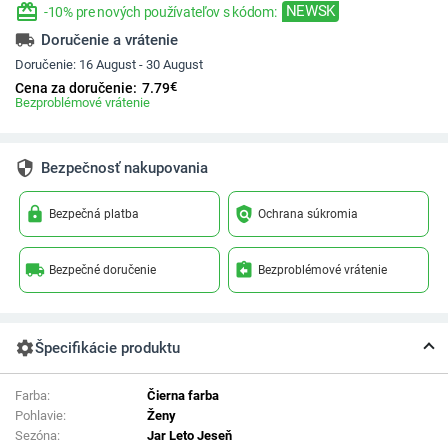
redeem
NEWSK
-10% pre nových používateľov s kódom:
local_shipping
Doručenie a vrátenie
Doručenie:
16 August - 30 August
€
Cena za doručenie:
7.79
Bezproblémové vrátenie
security
Bezpečnosť nakupovania
lock
policy
Bezpečná platba
Ochrana súkromia
local_shipping
assignment_return
Bezpečné doručenie
Bezproblémové vrátenie
settings
Špecifikácie produktu
Farba:
Čierna farba
Pohlavie:
Ženy
Sezóna:
Jar Leto Jeseň