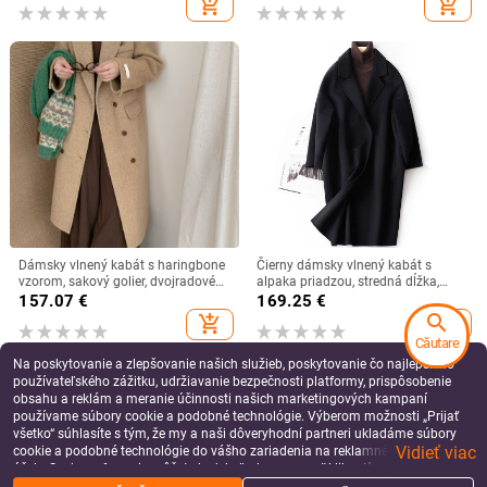
add_shopping_cart
add_shopping_cart
Dámsky vlnený kabát s haringbone
Čierny dámsky vlnený kabát s
vzorom, sakový golier, dvojradové
alpaka priadzou, stredná dĺžka,
zapínanie, dlhý strih, 80–100 cm,
štvorcový golier, zapínanie na jeden
157.07
€
169.25
€
95% vlna
gombík, korejský voľno-štýl
search
add_shopping_cart
add_shopping_cart
Căutare
Na poskytovanie a zlepšovanie našich služieb, poskytovanie čo najlepšieho
používateľského zážitku, udržiavanie bezpečnosti platformy, prispôsobenie
obsahu a reklám a meranie účinnosti našich marketingových kampaní
používame súbory cookie a podobné technológie. Výberom možnosti „Prijať
všetko“ súhlasíte s tým, že my a naši dôveryhodní partneri ukladáme súbory
Vidieť viac
cookie a podobné technológie do vášho zariadenia na reklamné a analytické
účely. Svoje preferencie môžete kedykoľvek spravovať kliknutím na tlačidlo
„Spravovať preferencie“. Viac informácií nájdete v našich
Zásady ochrany