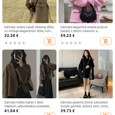
Dámsky vlnený kabát strednej dĺžky
Dámske elegantné vlnené plyšové
vo vintage elegantnom štýle, voľný
kabáty s dlhým rukávom a
strih, voľného strihu, na jeseň/zimu
gombíkmi, ružové, s klopou, sako,
32.30
€
59.23
€
2024, zimná móda, voľný kabát
add_shopping_cart
add_shopping_cart
Dámsky krátky kabát v štýle
Dámsky jesenný/zimný zahustený
Hepburn, jednofarebný polyester,
horský gombík, áčkový strih, voľný
voľný strih, golier rever, dlhé rukávy
strih, kabát v vintage hongkonskom
41.04
€
39.73
€
štýle, citlivý dizajn výklenku