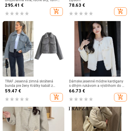
Down golier, jednostranné
295.41
€
78.63
€
zapínanie na gomb, dlhá dĺžka
add_shopping_cart
add_shopping_cart
TRAF Jesenná zimná skrátená
Dámske jesenné módne kardigany
bunda pre ženy Krátky kabát z
s dlhým rukávom a výstrihom do V,
tvídovej bundy so zipsom Skrátená
dámske oblečenie, kancelárske
59.47
€
66.73
€
demi-sezónna bunda pre ženy
bundy, všestranné trendy bundy
add_shopping_cart
add_shopping_cart
Novinka vo vrchnom oblečení