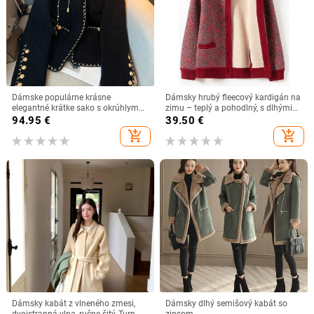
Dámske populárne krásne
Dámsky hrubý fleecový kardigán na
elegantné krátke sako s okrúhlym
zimu – teplý a pohodlný, s dlhými
výstrihom a zlatým lemom, čierne
rukávmi, vzor rastlín a kvetov
94.95
€
39.50
€
tkané, zlaté, s vôňou, 2024
add_shopping_cart
add_shopping_cart
Dámsky kabát z vlneného zmesi,
Dámsky dlhý semišový kabát so
dvojstranná vlna, ručne šitý, Turn-
zipsom