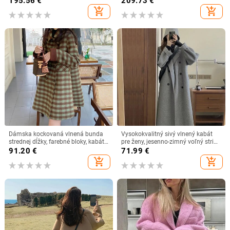
195.56
€
209.73
€
vlna-kasmír-Tencel
elegantný mestský vzhľad
add_shopping_cart
add_shopping_cart
Dámska kockovaná vlnená bunda
Vysokokvalitný sivý vlnený kabát
strednej dĺžky, farebné bloky, kabát
pre ženy, jesenno-zimný voľný strih,
v kórejskom štýle s golierom pre
zahustená študentská bunda
91.20
€
71.99
€
bábiky
add_shopping_cart
add_shopping_cart