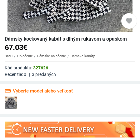
favorite
Dámsky kockovaný kabát s dlhým rukávom a opaskom
67.03
€
Badu
Oblečenie
Dámske oblečenie
Dámske kabáty
Kód produktu:
327626
Recenzie:
0
|
3
predaných
straighten
Vyberte model alebo veľkosť