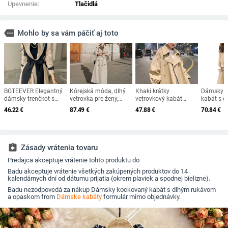
Upevnenie:
Tlačidlá
more
Mohlo by sa vám páčiť aj toto
BGTEEVER Elegantný
Kórejská móda, dlhý
Khaki krátky
Dámsky e
dámsky trenčkot s
vetrovka pre ženy,
vetrovkový kabát
kabát s 
vrúbkovaným
spcling, turn-down
voľný kabát žena
voľná vet
46.22
€
87.49
€
47.88
€
70.84
€
golierom,
golier, dvojitý
trenčkot A strih žena
elegantný
patchworkový, s plným
breastový ležérny
móda mujer kabát
veľkosť 4
rukávom, gombíkami
trenčkot, plus veľkosť,
plášť šerpy vintage
jarný jes
a opaskom, dlhý,
voľný trendový kabát
manteau
khaki farb
zimný, 2021
4XL
assignment_return
Zásady vrátenia tovaru
Predajca akceptuje vrátenie tohto produktu do
Badu akceptuje vrátenie všetkých zakúpených produktov do 14
kalendárnych dní od dátumu prijatia (okrem plaviek a spodnej bielizne).
Badu nezodpovedá za nákup Dámsky kockovaný kabát s dlhým rukávom
a opaskom from
Dámske kabáty
formulár mimo objednávky.