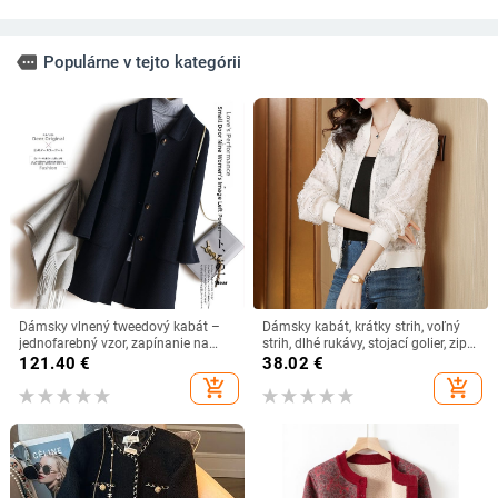
more
Populárne v tejto kategórii
Dámsky vlnený tweedový kabát –
Dámsky kabát, krátky strih, voľný
jednofarebný vzor, zapínanie na
strih, dlhé rukávy, stojací golier, zips
jedno tlačidlo, stredná dĺžka 65–80
(Polyester; dlhé rukávy; stojací
121.40
€
38.02
€
cm, klopa saka, dlhé rukávy
golier; zips; dĺžka 50–65 cm)
add_shopping_cart
add_shopping_cart