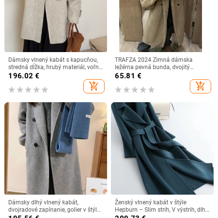
Dámsky vlnený kabát s kapucňou,
TRAFZA 2024 Zimná dámska
stredná dĺžka, hrubý materiál, voľný
ležérna pevná bunda, dvojitý
strih, jednofarebný
fleecový kabát, voľný strih, dlhý
196.02
€
65.81
€
kabát, dámska vintage
add_shopping_cart
add_shopping_cart
nadrozmerná dlhá bunda
Dámsky dlhý vlnený kabát,
Ženský vlnený kabát v štýle
dvojradové zapínanie, golier v štýle
Hepburn – Slim strih, V výstrih, dlhé
saka, raglánové rukávy, hrubá zmes
rukávy, zmes bavlny a vlny,