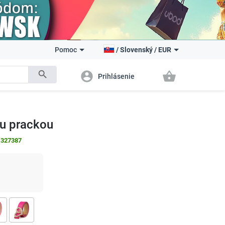
Pomoc
/
Slovenský
/
EUR
search
account_circle
shopping_basket
Prihlásenie
u prackou
:
327387