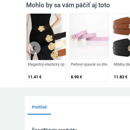
Mohlo by sa vám páčiť aj toto
chevron_left
Elegantný elastický opasok pre ženy s kovovým kvetinovým v
Perlový opasok so štvorcovou prack
Módny dám
11.41
€
8.90
€
11.83
€
Prehľad