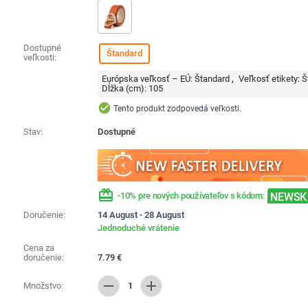
Dostupné
Štandard
veľkosti:
Európska veľkosť – EÚ:
Štandard
Veľkosť etikety:
Š
Dĺžka (cm):
105
check_circle
Tento produkt zodpovedá veľkosti.
Stav:
Dostupné
redeem
NEWSK
-10% pre nových používateľov s kódom:
Doručenie:
14 August - 28 August
Jednoduché vrátenie
Cena za
doručenie:
7.79
€
remove
add
Množstvo:
1