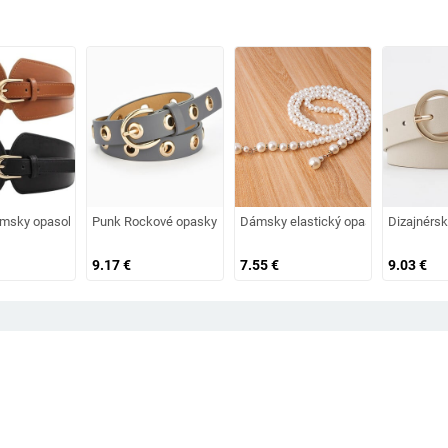
zorom, opasok na košeľu
ou je módny a všestranný, roztomilý a roztomilý dámsky opasok, módny a elegan
sky opasok z 50. rokov, široký pás, elastický puzdrový opasok, voľný pás, vintag
Punk Rockové opasky pre ženy, luxusná značka, vintage vysok
Dámsky elastický opasok s perlami 
Dizajnérsk
9.17
€
7.55
€
9.03
€