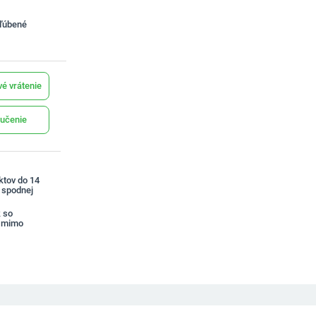
bľúbené
é vrátenie
učenie
ktov do 14
a spodnej
 so
 mimo