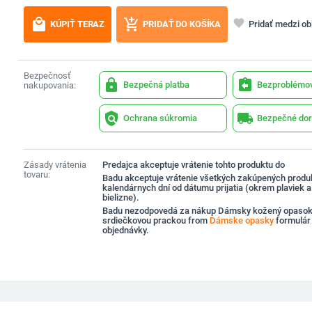
local_mall
add_shopping_cart
favorite
Pridať medzi o
KÚPIŤ TERAZ
PRIDAŤ DO KOŠÍKA
Bezpečnosť
lock
assignment_return
Bezpečná platba
Bezproblémov
nakupovania:
policy
local_shipping
Ochrana súkromia
Bezpečné dor
Zásady vrátenia
Predajca akceptuje vrátenie tohto produktu do
tovaru:
Badu akceptuje vrátenie všetkých zakúpených produ
kalendárnych dní od dátumu prijatia (okrem plaviek 
bielizne).
Badu nezodpovedá za nákup Dámsky kožený opasok
srdiečkovou prackou from
Dámske opasky
formulár
objednávky.