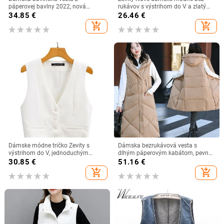
páperovej bavlny 2022, nová
rukávov s výstrihom do V a zlatými
kórejská lesklá vrchná vesta,
gombíkmi, pletené vesty, dámske
34.85
€
26.46
€
univerzálna vesta so stojacím
elegantné jednoradové kardigany
add_shopping_cart
add_shopping_cart
golierom a bez rukávov, dámska
SW6250
vesta
Dámske módne tričko Zevity s
Dámska bezrukávová vesta s
výstrihom do V, jednoduchým
dlhým páperovým kabátom, pevná
lemovaním, krátkym rukávom a
kórejská kapucňa s prešívanými
30.85
€
51.16
€
elegantným bielym oblekom s
vestami, voľné vrchné oblečenie
add_shopping_cart
add_shopping_cart
úzkou vestou CT556
2022, dámska móda, ležérny zimný
kabát