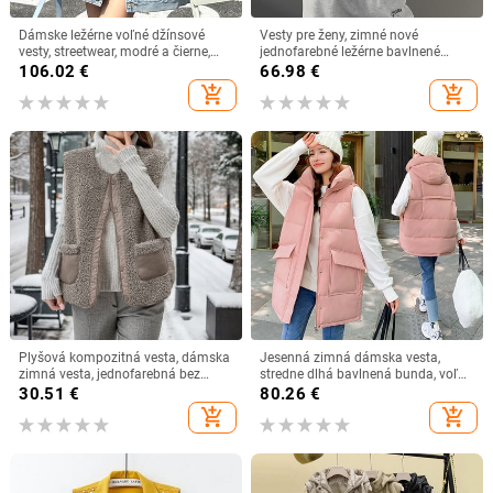
Dámske ležérne voľné džínsové
Vesty pre ženy, zimné nové
vesty, streetwear, modré a čierne,
jednofarebné ležérne bavlnené
chlapčenské bundy bez rukávov,
polstrované vesty bez rukávov s
106.02
€
66.98
€
jar/leto 2023, klopové džínsy,
kapucňou, tílko, vintage kabát
add_shopping_cart
add_shopping_cart
Chalecos Mujer
Plyšová kompozitná vesta, dámska
Jesenná zimná dámska vesta,
zimná vesta, jednofarebná bez
stredne dlhá bavlnená bunda, voľná
rukávov, vrchné oblečenie s
bunda na chlieb, bavlnená vesta
30.51
€
80.26
€
výstrihom do O-krku, vrecko s
bez rukávov s vreckom, dámsky
add_shopping_cart
add_shopping_cart
dvoma spôsobmi nosenia,
kabát
gombíková vrchná bunda