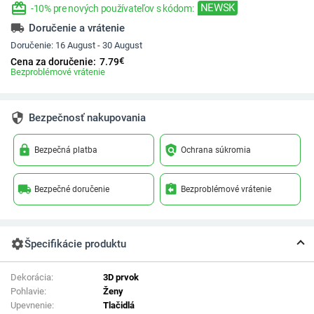
redeem
NEWSK
-10% pre nových používateľov s kódom:
local_shipping
Doručenie a vrátenie
Doručenie:
16 August - 30 August
€
Cena za doručenie:
7.79
Bezproblémové vrátenie
security
Bezpečnosť nakupovania
lock
policy
Bezpečná platba
Ochrana súkromia
local_shipping
assignment_return
Bezpečné doručenie
Bezproblémové vrátenie
settings
Špecifikácie produktu
Dekorácia:
3D prvok
Pohlavie:
Ženy
Upevnenie:
Tlačidlá