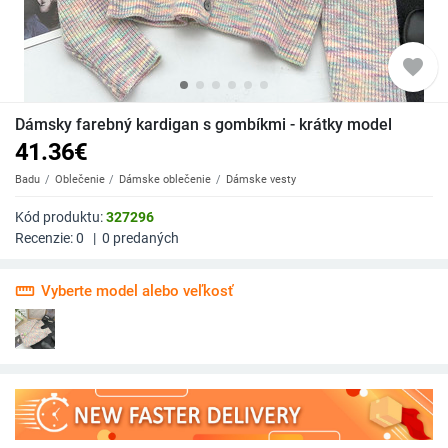
favorite
Dámsky farebný kardigan s gombíkmi - krátky model
41.36
€
Badu
Oblečenie
Dámske oblečenie
Dámske vesty
Kód produktu:
327296
Recenzie:
0
|
0
predaných
straighten
Vyberte model alebo veľkosť