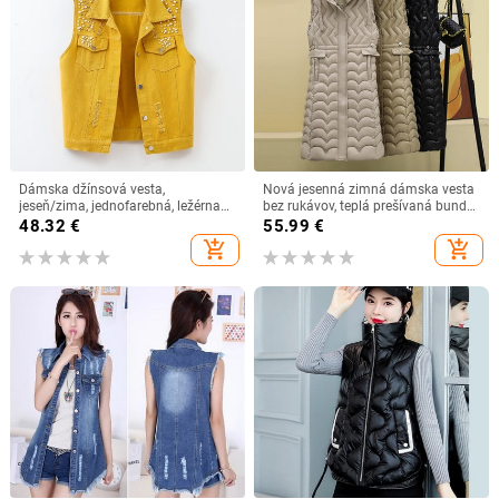
Dámska džínsová vesta,
Nová jesenná zimná dámska vesta
jeseň/zima, jednofarebná, ležérna
bez rukávov, teplá prešívaná bunda,
bez rukávov, krátka džínsová vesta,
ultra ľahká stredne dlhá bavlnená
48.32
€
55.99
€
streetwear, dámska kovbojská
vesta, dámska vesta, ležérne topy
add_shopping_cart
add_shopping_cart
vesta, Chaleco Mujer