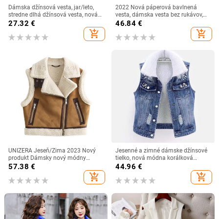
Dámska džínsová vesta, jar/leto,
2022 Nová páperová bavlnená
stredne dlhá džínsová vesta, nová
vesta, dámska vesta bez rukávov,
dámska džínsová bunda bez
prešívaná vesta, vrchné oblečenie,
27.32
€
46.84
€
rukávov so strapcami 2023
jesenná zimná vesta, dámska vesta,
add_shopping_cart
add_shopping_cart
kabát Chaleco Mujer
UNIZERA Jeseň/Zima 2023 Nový
Jesenné a zimné dámske džínsové
produkt Dámsky nový módny
tielko, nová módna korálková
všestranný polo golier bez rukávov
džínsová bunda bez rukávov,
57.38
€
44.96
€
Obojstranný tielko Vesta Kabát
dámska kovbojská vesta, veľkosť
add_shopping_cart
add_shopping_cart
5XL