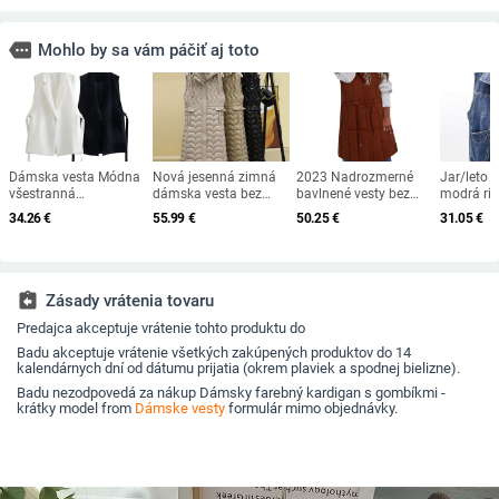
more
Mohlo by sa vám páčiť aj toto
Dámska vesta Módna
Nová jesenná zimná
2023 Nadrozmerné
Jar/leto
všestranná
dámska vesta bez
bavlnené vesty bez
modrá rif
jednofarebná
rukávov, teplá
rukávov Dámsky
bez rukáv
34.26
€
55.99
€
50.25
€
31.05
€
bezrukávová bunda
prešívaná bunda, ultra
jesenný/zimný kabát s
krátky kab
Čierna biela vesta
ľahká stredne dlhá
kapucňou, prešívaná
2023, jes
Dámske vrchné
bavlnená vesta,
vesta, dlhé teplé
džínsová 
oblečenie Chaleco
dámska vesta, ležérne
páperové bavlnené
Mujer Dámske
topy
vrchné oblečenie
assignment_return
Zásady vrátenia tovaru
oblečenie
Predajca akceptuje vrátenie tohto produktu do
Badu akceptuje vrátenie všetkých zakúpených produktov do 14
kalendárnych dní od dátumu prijatia (okrem plaviek a spodnej bielizne).
Badu nezodpovedá za nákup Dámsky farebný kardigan s gombíkmi -
krátky model from
Dámske vesty
formulár mimo objednávky.