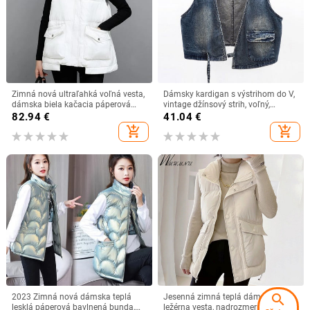
Zimná nová ultraľahká voľná vesta,
Dámsky kardigan s výstrihom do V,
dámska biela kačacia páperová
vintage džínsový strih, voľný,
bunda so stojacím golierom,
ležérny, so šnurovaním, kovbojský,
82.94
€
41.04
€
kórejská verzia, veľká jednofarebná
bez rukávov, 2023, jar/leto,
add_shopping_cart
add_shopping_cart
vesta
priateľský, džínsový, Chalecoa
search
2023 Zimná nová dámska teplá
Jesenná zimná teplá dámska
lesklá páperová bavlnená bunda,
ležérna vesta, nadrozmerná 3XL,