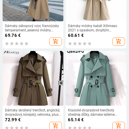
Dámsky zákopový vzor, francúzsky
Dámsky módny kabát Xitimeao
temperament, jesenný módny
2021 s opaskom, dvojitým
dizajn, vintage tunika, šerpy, voľné
zapínaním, vintage dámsky vrchný
69.76
€
60.61
€
retro, dvojradové vetrovky, dámske
odev s vreckami a dlhým rukávom,
add_shopping_cart
add_shopping_cart
Y2K
elegantný kabát
Dámsky skrátený trenčkot, anglický,
Klasické dvojradové trenčkoty
dvojradový, kórejský, vetrovka, plus
strednej dĺžky, dámske ležérne
veľkosť, jar, jeseň, klopa, voľné
vetrovky s opaskom, nové
72.99
€
65.14
€
vrchné oblečenie s opaskom
streetwear kabáty z roku 2022.
add_shopping_cart
add_shopping_cart