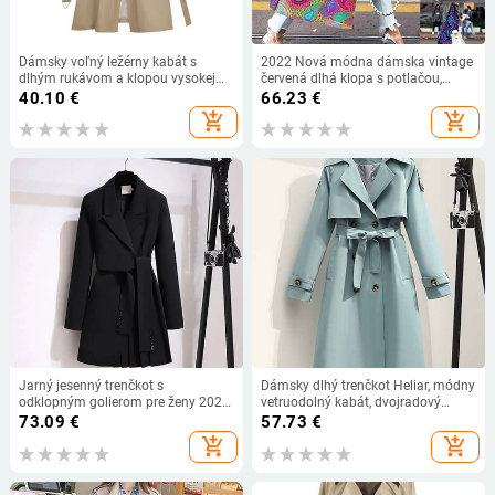
Dámsky voľný ležérny kabát s
2022 Nová módna dámska vintage
dlhým rukávom a klopou vysokej
červená dlhá klopa s potlačou,
kvality, stredne dlhá khaki vetrovka
dvojité zapínanie, dámska vetrovka
40.10
€
66.23
€
so šerpami, jesenný nový
s dlhým rukávom a kvetmi kešu
add_shopping_cart
add_shopping_cart
orieškov
Jarný jesenný trenčkot s
Dámsky dlhý trenčkot Heliar, módny
odklopným golierom pre ženy 2022
vetruodolný kabát, dvojradový
Nový kórejský trenčkot pre ženy,
trenčkot, zelený opasok, zimná
73.09
€
57.73
€
čierny, vetrovka pre ženy
vetrovka
add_shopping_cart
add_shopping_cart