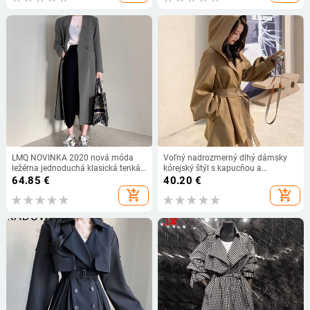
LMQ NOVINKA 2020 nová móda
Voľný nadrozmerný dlhý dámsky
ležérna jednoduchá klasická tenká
kórejský štýl s kapucňou a
dlhá bunda elegantná biznis bunda
opaskom, dámsky plášť, vetrovka,
64.85
€
40.20
€
vetrovka s golierom kancelársky
jar, jeseň, vrchné oblečenie, khaki
add_shopping_cart
add_shopping_cart
kabát
čierna