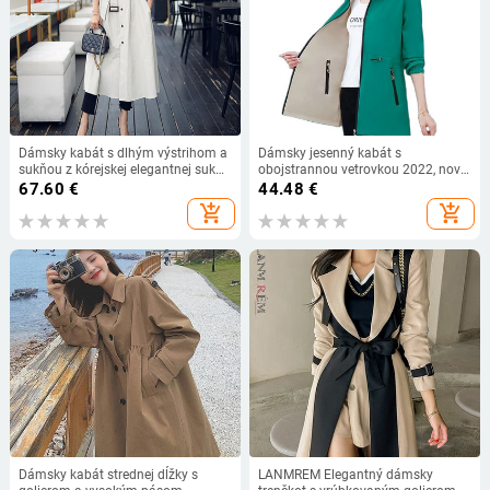
Dámsky kabát s dlhým výstrihom a
Dámsky jesenný kabát s
sukňou z kórejskej elegantnej sukne
obojstrannou vetrovkou 2022, nový
2022, jesenná móda, jednoradový
kórejský voľný dámsky ležérny top,
67.60
€
44.48
€
vetrovka, ležérny stojatý golier
vysoko kvalitný dámsky trenčkot s
add_shopping_cart
add_shopping_cart
kapucňou, trend
Dámsky kabát strednej dĺžky s
LANMREM Elegantný dámsky