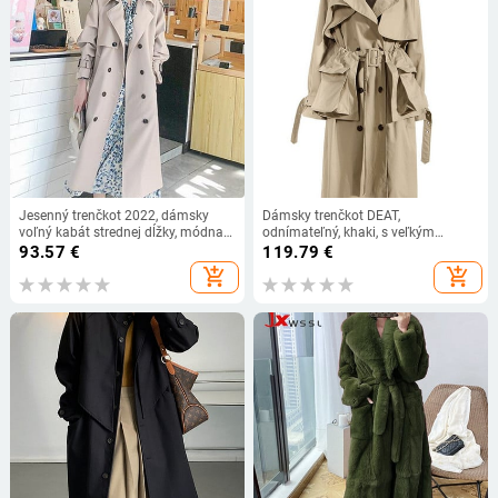
Jesenný trenčkot 2022, dámsky
Dámsky trenčkot DEAT,
voľný kabát strednej dĺžky, módna
odnímateľný, khaki, s veľkým
streetwear bunda, dámske
vreckom, šnurovaním v páse,
93.57
€
119.79
€
oblečenie, trenčkot pre ženy
dvojradový, s vetrovkou, jeseň 2022,
add_shopping_cart
add_shopping_cart
nový 17A4071