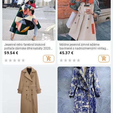
Jesenné retro farebné blokové
Módne jesenné zimné ležérne
potlače dámske dlhé kabáty 2020
bavlnené s nadrozmernými vintage
Módne bundy s dlhým rukávom,
dlhými kabátmi pre ženy, trenčkot,
59.54
€
45.37
€
elegantné vetrovky
kabáty, top s dvojitým zapínaním
add_shopping_cart
add_shopping_cart