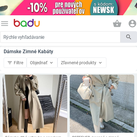
menu
shopping_basket
account_circle
search
Dámske Zimné Kabáty
filter_list
keyboard_arrow_down
keyboard_arrow_down
Filtre
Objednať
Zľavnené produkty