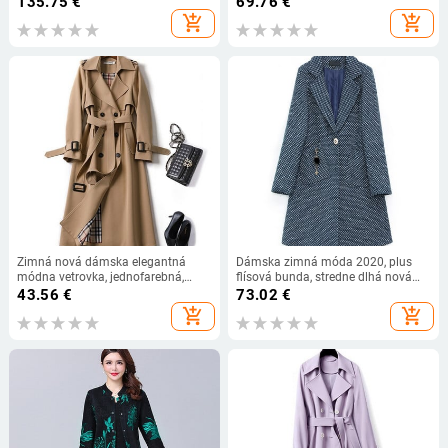
135.75
€
69.76
€
opasok, trenčkot
ženy Kancelárska dáma
add_shopping_cart
add_shopping_cart
Zimná nová dámska elegantná
Dámska zimná móda 2020, plus
módna vetrovka, jednofarebná,
flísová bunda, stredne dlhá nová
voľná, s dlhým rukávom, dámska
bunda, teplá dámska bunda s
43.56
€
73.02
€
vrchná bielizeň, pohodlná
dlhým rukávom a klopou,
add_shopping_cart
add_shopping_cart
temperamentná dámska populárna
bunda