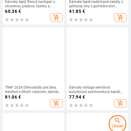
Dámsky teplý flísový kardigan s
Dámske teplé nadýchané kabáty z
otvorenou prednou časťou a
jahňacej vlny s gombíkovými
otvorenou klopou, dlhý, s umelou
vreckami, ležérne, nadýchané, s
60.36
€
41.85
€
kožušinou, teplý, zimný, s vrchným
dlhým rukávom, s gombíkovými
add_shopping_cart
add_shopping_cart
prádlom
vreckami, jednofarebný kabát,
dámske zimné elegantné,
elegantné, streetwear
TRAF 2024 Dlhé kabáty pre ženy,
Dámsky vintage semišový
trenčkot s dlhým rukávom, dámsky
kožušinový patchworkový kabát,
kancelársky teplý zimný dámsky
voľný klopový gombík, dlhý rukáv,
81.06
€
77.94
€
kabát, streetwear, vrchné oblečenie,
dlhý kabát 2024, zimný dámsky
add_shopping_cart
add_shopping_cart
dámske bundy
obojstranný zahusťovací kabát
search
Căutare