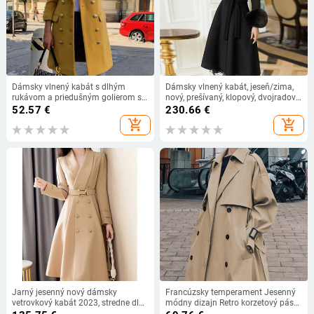
Dámsky vlnený kabát s dlhým
Dámsky vlnený kabát, jeseň/zima,
rukávom a priedušným golierom s
nový, prešívaný, klopový, dvojradový,
dvojitým zapínaním
čipkovaný, dlhý kabát,
52.57
€
230.66
€
temperamentný, módny, cestovný,
add_shopping_cart
add_shopping_cart
ZM246
Jarný jesenný nový dámsky
Francúzsky temperament Jesenný
vetrovkový kabát 2023, stredne dlhý
módny dizajn Retro korzetový pás
módny kabát, dvojitý lem, úzky
Voľný retro dvojradový trenčkot pre