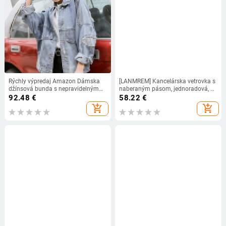
Rýchly výpredaj Amazon Dámska
[LANMREM] Kancelárska vetrovka s
džínsová bunda s nepravidelným
naberaným pásom, jednoradová, s
vzorom, jednodielna, európsko-
výstrihom dole, jeseň 2024, nová,
92.48
€
58.22
€
americká, cezhraničná, s
26C504
add_shopping_cart
add_shopping_cart
prechodom medzi krajinami, Agent
6876