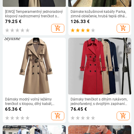
[EWQ] Temperamentný jednoradový
Dámske kožušinové kabáty Parka,
klopový nadrozmerný trenčkot s
zimné oblečenie, hrubá teplá dlhá
opaskom, vysoko kvalitná vetrovka
bunda z umelej kožušiny, ženský
79.25
€
126.33
€
pre ženy, jeseň 2022, 16R1998
temperamentný štíhly kabát
add_shopping_cart
add_shopping_cart
Dámsky modrý voľný ležérny
Dámsky trenčkot s dlhým rukávom,
trenčkot s klopou, dlhý kabát,
jednofarebný, s dvojitým zapínaním
jesenná bunda, dámska khaki
a golierom, s opaskom, vetrovka,
65.36
€
76.45
€
čierna, vetrovka, vrchné oblečenie
kancelárska dáma
add_shopping_cart
add_shopping_cart