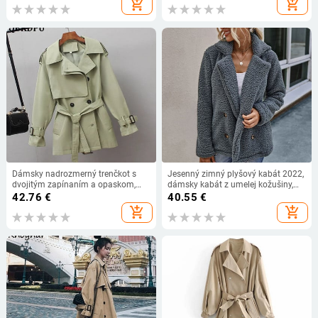
add_shopping_cart
add_shopping_cart
Dámsky nadrozmerný trenčkot s
Jesenný zimný plyšový kabát 2022,
dvojitým zapínaním a opaskom,
dámsky kabát z umelej kožušiny,
stredne dlhý, trendy, gabardinový,
nadrozmerná plyšová bunda,
42.76
€
40.55
€
ležérny, s podšívkou, s opaskom,
dámske vrchné oblečenie, hrubý
add_shopping_cart
add_shopping_cart
2022
teplý plyšový kabát