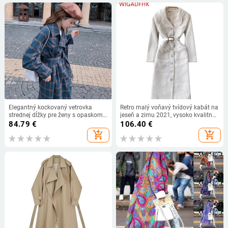
Elegantný kockovaný vetrovka
Retro malý voňavý tvídový kabát na
strednej dĺžky pre ženy s opaskom,
jeseň a zimu 2021, vysoko kvalitný
jarná jeseň, britský štýl, voľný nad
pás, stredne dlhý, elegantný, módny,
84.79
€
106.40
€
kolená, modrý trenčkot
jednoduchý biely kabát
add_shopping_cart
add_shopping_cart