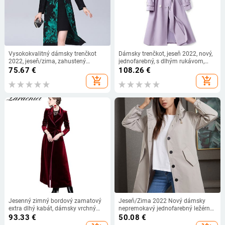
Vysokokvalitný dámsky trenčkot
Dámsky trenčkot, jeseň 2022, nový,
2022, jeseň/zima, zahustený
jednofarebný, s dlhým rukávom,
vyšívaný dlhý vetrovka, kabát pre
vetrovka, dámske vrchné oblečenie,
75.67
€
108.26
€
matky stredného veku, veľkosť 6XL
elegantná gabardína, veľkosť 4XL
add_shopping_cart
add_shopping_cart
Jesenný zimný bordový zamatový
Jeseň/Zima 2022 Nový dámsky
extra dlhý kabát, dámsky vrchný
nepremokavý jednofarebný ležérny
kabát s vrúbkovaným golierom,
voľný dlhý vetrovka pre ženy,
93.33
€
50.08
€
vintage hrubý maxi kabát po členky
módny trenčkot