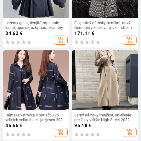
Ležérny golier, dvojité zapínanie,
Elegantný dámsky trenčkot, nový
kabát, opasok, úzky pás, skladaný
čiernobiely kockovaný vzor, stredne
dlhý rukáv, vetrovka, bundy, kórejský
dlhý vetrovka, jarný dlhý rukáv,
84.63
€
171.11
€
šik, voľné topy
kancelársky módny kabát
add_shopping_cart
add_shopping_cart
Dámska vetrovka s potlačou vo
Jarný dámsky trenčkot, oblečenie
veľkých veľkostiach, jar/jeseň 2022,
pre ženy v štýle High Street 2022,
nový tenký dlhý kabát pre matky
voľné vrchné oblečenie, dámska
45.55
€
95.18
€
stredného veku, univerzálne ležérne
pracovná obuv, dlhá vetrovka s
add_shopping_cart
add_shopping_cart
dámske oblečenie
opaskom, letný model 2006