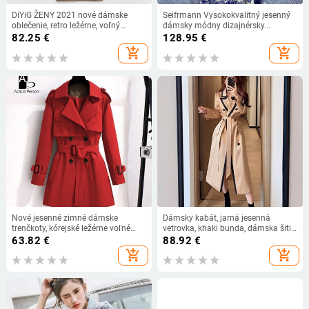
DiYiG ŽENY 2021 nové dámske
Seifrmann Vysokokvalitný jesenný
oblečenie, retro ležérne, voľný
dámsky módny dizajnérsky
dvojradový módny trenčkot nad
trenčkot s dlhým rukávom a
82.25
€
128.95
€
kolená
opaskom, modrý džungľový vintage
add_shopping_cart
add_shopping_cart
kabát
Nové jesenné zimné dámske
Dámsky kabát, jarná jesenná
trenčkoty, kórejské ležérne voľné
vetrovka, khaki bunda, dámska šitie,
dámske vetrovky s klopou a dlhým
vetruodolný dlhý dámsky plášť,
63.82
€
88.92
€
opaskom v britskom štýle, krátky
luxusný trenčkot na mieru, nový
add_shopping_cart
add_shopping_cart
kabát