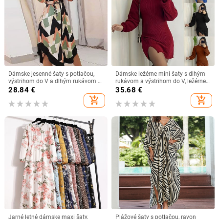
Dámske jesenné šaty s potlačou,
Dámske ležérne mini šaty s dlhým
výstrihom do V a dlhým rukávom s
rukávom a výstrihom do V, ležérne,
šnurovaním a úzkym strihom,
s kapucňou, s výstrihom do V, s
28.84
€
35.68
€
stredne dlhé, 2023
dlhým rukávom, ležérne,
add_shopping_cart
add_shopping_cart
kancelárske, dámske šaty pre ženy,
župan Femme
Jarné letné dámske maxi šaty,
Plážové šaty s potlačou, rayon