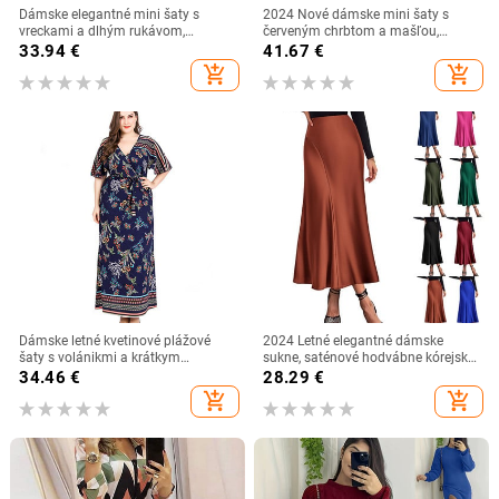
Dámske elegantné mini šaty s
2024 Nové dámske mini šaty s
vreckami a dlhým rukávom,
červeným chrbtom a mašľou,
elegantný rolák, štíhle spoločenské
elegantné, s výstrihom do O-krku,
33.94
€
41.67
€
šaty 2024, dámske jednofarebné
krátkym rukávom, vystrihnuté,
add_shopping_cart
add_shopping_cart
priliehavé šaty v tvare A
áčkové, vestidos, dámske elegantné
spoločenské večerné šaty
Dámske letné kvetinové plážové
2024 Letné elegantné dámske
šaty s volánikmi a krátkym
sukne, saténové hodvábne kórejské
rukávom, kvetinové maxi šaty s
módne sukne, Faldas Mujer,
34.46
€
28.29
€
opaskom a tunikou
kancelárske dámy, ležérne, pevné, s
add_shopping_cart
add_shopping_cart
vysokým pásom, párty sukne