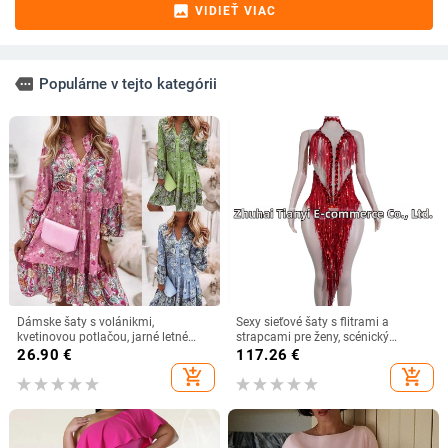
image
VIDIEŤ VIAC
more
Populárne v tejto kategórii
Dámske šaty s volánikmi,
Sexy sieťové šaty s flitrami a
kvetinovou potlačou, jarné letné
strapcami pre ženy, scénický
plážové párty šaty, vintage mini
kostým pre klubový latinský tanec,
26.90
€
117.26
€
šaty v áčkovom strihu, dámske
európsko-americký štýl
add_shopping_cart
add_shopping_cart
oblečenie na banket