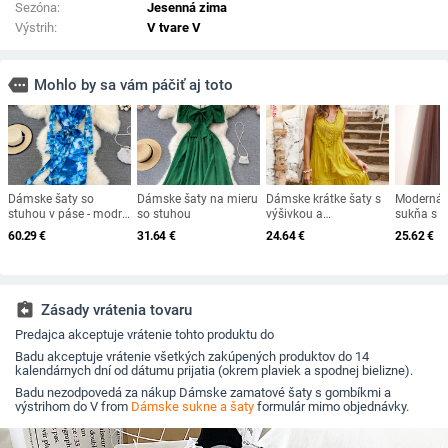
Sezóna:
Jesenná zima
Výstrih:
V tvare V
more
Mohlo by sa vám páčiť aj toto
Dámske šaty so
Dámske šaty na mieru
Dámske krátke šaty s
Moderná 
stuhou v páse - modrá
so stuhou
výšivkou a
sukňa s 
farba
zaväzovaním
pásom a 
60.29
€
31.64
€
24.64
€
25.62
€
assignment_return
Zásady vrátenia tovaru
Predajca akceptuje vrátenie tohto produktu do
Badu akceptuje vrátenie všetkých zakúpených produktov do 14
kalendárnych dní od dátumu prijatia (okrem plaviek a spodnej bielizne).
Badu nezodpovedá za nákup Dámske zamatové šaty s gombíkmi a
výstrihom do V from
Dámske sukne a šaty
formulár mimo objednávky.