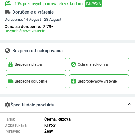
redeem
NEWSK
-10% pre nových používateľov s kódom:
local_shipping
Doručenie a vrátenie
Doručenie:
14 August - 28 August
€
Cena za doručenie:
7.79
Bezproblémové vrátenie
security
Bezpečnosť nakupovania
lock
policy
Bezpečná platba
Ochrana súkromia
local_shipping
assignment_return
Bezpečné doručenie
Bezproblémové vrátenie
settings
Špecifikácie produktu
Farba:
Čierna, Ružová
Dĺžka rukáva:
Krátky
Pohlavie:
Ženy