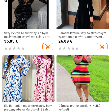
Sexy výstrih zo sieťoviny s dlhým
Dámske ležérne šaty so štvorcovým
rukávom, priliehavé maxi šaty pre
výstrihom a dlhými zamatovými
ženy, trblietavé šnurovacie párty
rukávmi
35.03
€
26.89
€
šaty, jar/jeseň 2023, elegantné
add_shopping_cart
add_shopping_cart
narodeninové oblečenie
Eid Ramadán moslimské párty šaty
Dámske pruhované šaty - veľké
pre ženy Abaya Maroko dlhé šaty
veľkosti