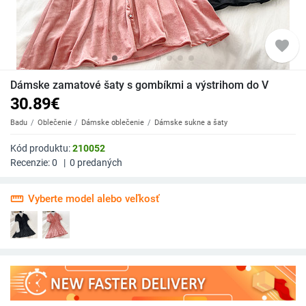
favorite
Dámske zamatové šaty s gombíkmi a výstrihom do V
30.89
€
Badu
Oblečenie
Dámske oblečenie
Dámske sukne a šaty
Kód produktu:
210052
Recenzie:
0
|
0
predaných
straighten
Vyberte model alebo veľkosť