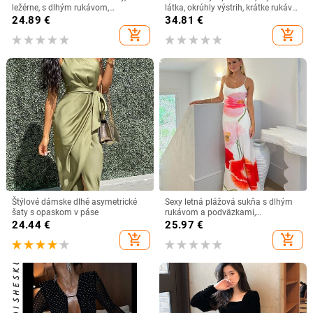
ležérne, s dlhým rukávom,
látka, okrúhly výstrih, krátke rukávy,
kvetinovou potlačou, s výstrihom
A-línia strih
24.89
€
34.81
€
do O-neck, dámske bohémske
add_shopping_cart
add_shopping_cart
plážové párty dlhé šaty, mujer
vestidos
Štýlové dámske dlhé asymetrické
Sexy letná plážová sukňa s dlhým
šaty s opaskom v páse
rukávom a podväzkami,
jednoduché letné oblečenie pre ženy
24.44
€
25.97
€
add_shopping_cart
add_shopping_cart