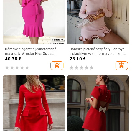
Dámske elegantné jednofarebné
Dámske pletené sexy šaty Fantoye
maxi šaty Wmstar Plus Size s
s okrúhlym výstrihom a volánikmi,
obväzom a jedným rukávom, letné
čierne, s dlhým rukávom a vysokým
40.38
€
25.10
€
oblečenie, veľkoobchod,
pásom, dámske jesenné štíhle
add_shopping_cart
add_shopping_cart
dropshipping
elegantné spoločenské spoločenské
šaty