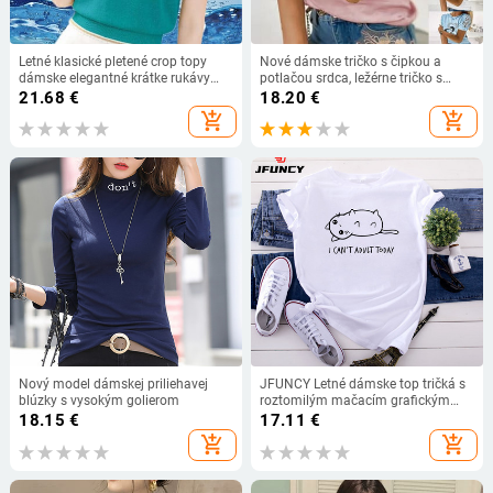
Letné klasické pletené crop topy
Nové dámske tričko s čipkou a
dámske elegantné krátke rukávy
potlačou srdca, ležérne tričko s
tenké štýlové tričká s výstrihom do
krátkym rukávom a výstrihom do O-
21.68
€
18.20
€
O-neck kórejské nadrozmerné voľné
krku, voľné, letné, 2022, vydlabané,
add_shopping_cart
add_shopping_cart
elegantné pletené tričko
pulóver, veľkosť 5XL
Nový model dámskej priliehavej
JFUNCY Letné dámske top tričká s
blúzky s vysokým golierom
roztomilým mačacím grafickým
motívom 2023 Tričko s krátkym
18.15
€
17.11
€
rukávom Dámske tričká Bavlnené
add_shopping_cart
add_shopping_cart
tričko Módne oblečenie