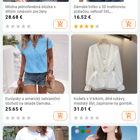
Módna jednofarebná blúzka s
Dámske tričko s 3D kvetinovou
dlhým rukávom pre ženy
potlačou, veľkosť 5XL,
nadrozmerné, letné, s krátkym
28.68
€
16.52
€
rukávom a výstrihom do V, ležérne,
add_shopping_cart
add_shopping_cart
streetwear, topy, veľkosť 4XL 5XL,
dámske, 2021
Európsky a americký zahraničný
Košeľa s V-krkom, dlhé rukávy,
obchod na sklade Dámska
mestský štýl, zapínanie na gombíky,
čipkovaná ozdobná dutá čipkovaná
štandardný strih
25.65
€
31.01
€
košeľa Dámsky top
add_shopping_cart
add_shopping_cart