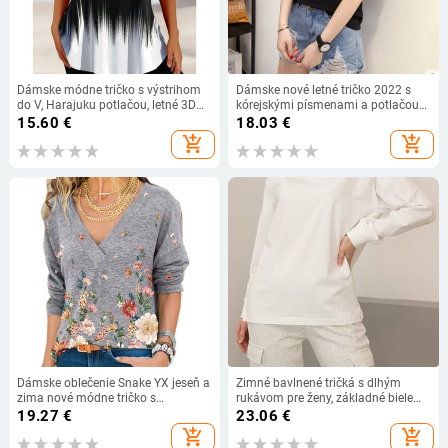
Dámske módne tričko s výstrihom
Dámske nové letné tričko 2022 s
do V, Harajuku potlačou, letné 3D
kórejskými písmenami a potlačou
tričko s kvetinovým vzorom, voľný
Harajuku, duté patchworkové tričko
15.60
€
18.03
€
sveter, dámsky ležérny top, veľkosť
pre ženy, ležérne biele košele, topy,
add_shopping_cart
add_shopping_cart
5xl
veľkosti M-XXL
Dámske oblečenie Snake YX jeseň a
Zimné bavlnené tričká s dlhým
zima nové módne tričko s
rukávom pre ženy, základné biele
kvetinovou potlačou do V, ležérne
topy, nadrozmerné jednofarebné
19.27
€
23.06
€
voľné tričko s dlhým rukávom a
tričko, jesenné pulóvre, dámske
add_shopping_cart
add_shopping_cart
kvetinovou potlačou, plus veľkosť
tričká s dlhým rukávom, voľné