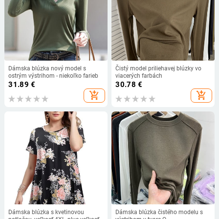
Dámska blúzka nový model s
Čistý model priliehavej blúzky vo
ostrým výstrihom - niekoľko farieb
viacerých farbách
31.89
€
30.78
€
add_shopping_cart
add_shopping_cart
Dámska blúzka s kvetinovou
Dámska blúzka čistého modelu s