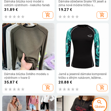
Dámska blúzka nový model s
Dámske oblečenie Snake YX jeseň a
ostrým výstrihom - niekoľko farieb
zima nové módne tričko s
kvetinovou potlačou do V, ležérne
31.89
€
19.27
€
voľné tričko s dlhým rukávom a
add_shopping_cart
add_shopping_cart
kvetinovou potlačou, plus veľkosť
Dámska blúzka čistého modelu s
Jarné a jesenné dámske kompresné
výstrihom v tvare O
tričko s dlhým rukávom, ležérne
fitness elastické oblečenie,
35.87
€
20.88
€
pančuchy, rýchloschnúce termo
add_shopping_cart
add_shopping_cart
spodné prádlo
search
Căutare