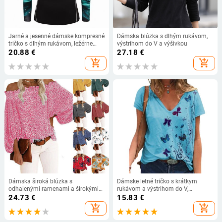
Jarné a jesenné dámske kompresné
Dámska blúzka s dlhým rukávom,
tričko s dlhým rukávom, ležérne
výstrihom do V a výšivkou
fitness elastické oblečenie,
20.88
€
27.18
€
pančuchy, rýchloschnúce termo
add_shopping_cart
add_shopping_cart
spodné prádlo
Dámska široká blúzka s
Dámske letné tričko s krátkym
odhalenými ramenami a širokými
rukávom a výstrihom do V,
rukávmi
motýľovou potlačou, ležérne, voľné,
24.73
€
15.83
€
veľkosť 3XL
add_shopping_cart
add_shopping_cart