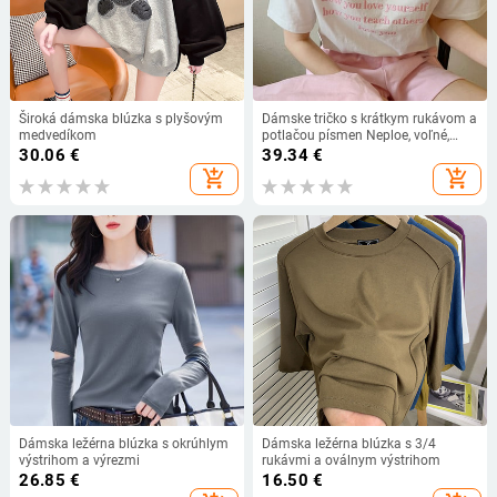
Široká dámska blúzka s plyšovým
Dámske tričko s krátkym rukávom a
medvedíkom
potlačou písmen Neploe, voľné,
ležérne, letné, 2022, nové, bavlnené,
30.06
€
39.34
€
viacfarebné
add_shopping_cart
add_shopping_cart
Dámska ležérna blúzka s okrúhlym
Dámska ležérna blúzka s 3/4
výstrihom a výrezmi
rukávmi a oválnym výstrihom
26.85
€
16.50
€