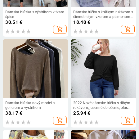
Dámska blúzka s výstrihom v tvare
Dámske tričko s krátkym rukávom s
špice
čiernobielym vzorom a písmenom
lásky na Valentína, európske a
30.51
€
18.40
€
americké zahraničné obchodné
add_shopping_cart
add_shopping_cart
oznámenie
Dámska blúzka nový model s
2022 Nové dámske tričko s dlhým
golierom a výstrihom
rukávom, jesenné oblečenie, plus
size, veľké, veľké, jednofarebné, top
38.17
€
25.94
€
streetwear pre ženy
add_shopping_cart
add_shopping_cart