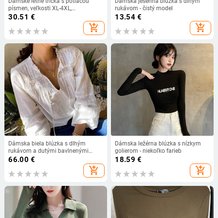
Dámske letné tričká s potlačou
Dámska jesenná blúzka s dlhým
písmen, veľkosti XL-4XL,
rukávom - čistý model
nadrozmerné, patchworkové,
30.51
€
13.54
€
dámske topy, módny biely sivý top
add_shopping_cart
add_shopping_cart
Dámska biela blúzka s dlhým
Dámska ležérna blúzka s nízkym
rukávom a dutými bavlnenými
golierom - niekoľko farieb
topmi v štýle BOHO INSPIRE, jarné a
66.00
€
18.59
€
letné topy, nová boho blúzka,
add_shopping_cart
add_shopping_cart
blúzka s výstrihom do V a
strapcami