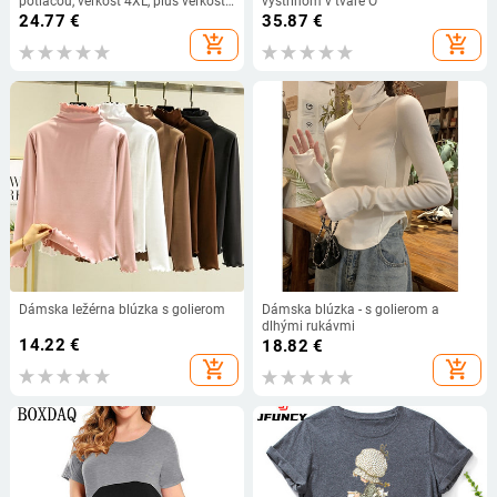
potlačou, veľkosť 4XL, plus veľkosť,
výstrihom v tvare O
s krátkym rukávom, ležérne topy,
24.77
€
35.87
€
tričká, voľné, nadrozmerné, dámske
add_shopping_cart
add_shopping_cart
tuniky
Dámska ležérna blúzka s golierom
Dámska blúzka - s golierom a
dlhými rukávmi
14.22
€
18.82
€
add_shopping_cart
add_shopping_cart