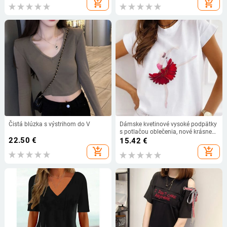
add_shopping_cart
add_shopping_cart
Čistá blúzka s výstrihom do V
Dámske kvetinové vysoké podpätky
s potlačou oblečenia, nové krásne
22.50
€
dámske topy, tričko s krátkym
15.42
€
rukávom, módne kreslené zvieracie
add_shopping_cart
add_shopping_cart
tričko s výstrihom do V