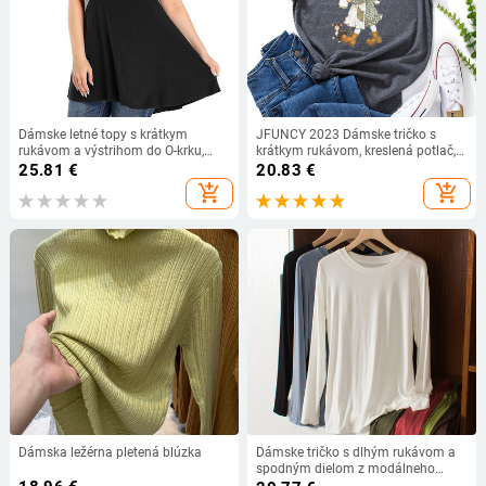
Dámske letné topy s krátkym
JFUNCY 2023 Dámske tričko s
rukávom a výstrihom do O-krku,
krátkym rukávom, kreslená potlač,
elegantné kontrastné dámske voľné
grafikou, letné topy, dámske tričko,
25.81
€
20.83
€
tričká s potlačou, veľkosť 5XL a 6XL
bavlnené tričká
add_shopping_cart
add_shopping_cart
Dámska ležérna pletená blúzka
Dámske tričko s dlhým rukávom a
spodným dielom z modálneho
elastického materiálu, ležérne,