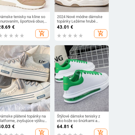
Dámske tenisky na kline so
2024 Nové módne dámske
šnurovaním, športová obuv,
topánky Ležérne hrubé
dámske vulkanizované
podrážky Dizajnérske
28.69
€
43.01
€
topánky, ležérne topánky na
tenisky Dievčenské
add_shopping_cart
add_shopping_cart
platforme, pohodlné dámske
priedušné šnurovacie
topánky
farebné dámske topánky
Dámske tenisky
Dámske plátené topánky na
Štýlové dámske tenisky z
platforme, zvyšujúce výšku,
eko kože so šnúrkami a
robustné tenisky pre mládež,
nápisom
40.03
€
64.81
€
dievčenské outdoorové
add_shopping_cart
add_shopping_cart
tenisky, dámske topánky s