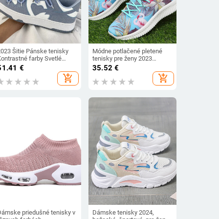
2023 Šitie Pánske tenisky
Módne potlačené pletené
ontrastné farby Svetlé
tenisky pre ženy 2023
ploché topánky Dámske
Jesenné priedušné
51.41
€
35.52
€
outdoorové luxusné pánske
sieťované bežecké topánky
add_shopping_cart
add_shopping_cart
bežecké topánky so vzorom
Dámske mäkké nazúvacie
srdca Dámske
ležérne balerínky
Dámske priedušné tenisky v
Dámske tenisky 2024,