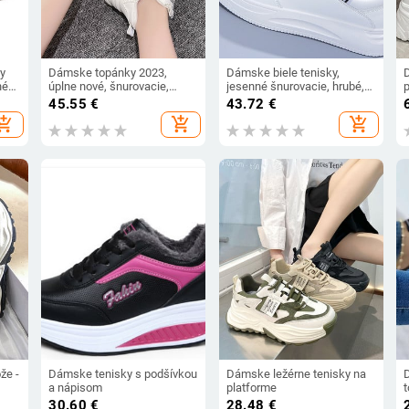
y
Dámske topánky 2023,
Dámske biele tenisky,
né
úplne nové, šnurovacie,
jesenné šnurovacie, hrubé,
 so
dámske vulkanizované
ležérne, balerínky,
45.55
€
43.72
€
ódne
topánky, letné dámske
protišmykové, vonkajšie,
hopping_cart
add_shopping_cart
add_shopping_cart
ky
tenisky, sieťované tenisky,
turistické, športové,
ženské tenisky
doskové, Sapatos Femininos
že -
Dámske tenisky s podšívkou
Dámske ležérne tenisky na
a nápisom
platforme
t
30.60
€
28.48
€