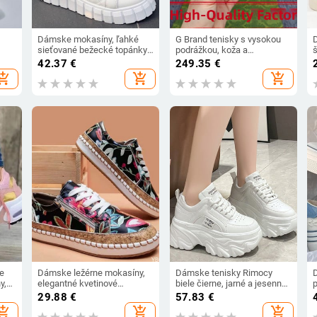
Dámske mokasíny, ľahké
G Brand tenisky s vysokou
sieťované bežecké topánky,
podrážkou, koža a
y
priedušné letné ležérne
sieťovinový panel, šnúrky,
42.37
€
249.35
€
klinové tenisky, módne
unisex
hopping_cart
add_shopping_cart
add_shopping_cart
ky
vulkanizované topánky,
e
dámske tenisky
e
Dámske ležérne mokasíny,
Dámske tenisky Rimocy
y,
elegantné kvetinové
biele čierne, jarné a jesenné,
nky
potlačené šnurovacie ploché
hrubé, na platforme, s
29.88
€
57.83
€
módne vulkanizované
hrubým podpätkom
hopping_cart
add_shopping_cart
add_shopping_cart
dne
topánky s okrúhlou špičkou,