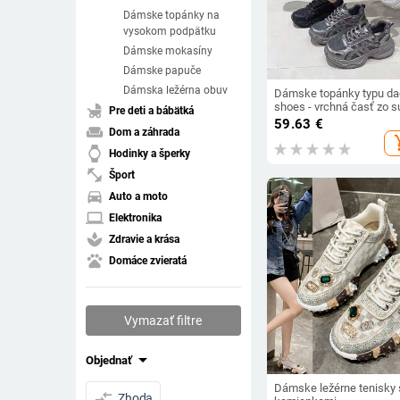
Dámske topánky na
vysokom podpätku
Dámske mokasíny
Dámske papuče
Dámska ležérna obuv
Dámske topánky typu da
shoes - vrchná časť zo s
child_friendly
Pre deti a bábätká
vlákna, EVA podrážka s
59.63
€
weekend
Dom a záhrada
injektovaným tvarovaním
add_s
výška päty 3–5 cm,
watch
Hodinky a šperky
zapínanie na šnúrky
fitness_center
Šport
directions_car
Auto a moto
laptop
Elektronika
spa
Zdravie a krása
pets
Domáce zvieratá
Vymazať filtre
arrow_drop_down
Objednať
Dámske ležérne tenisky 
compare_arrows
Zhoda