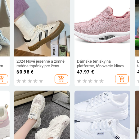
2024 Nové jesenné a zimné
Dámske tenisky na
eny
módne topánky pre ženy
platforme, tónovacie klinové
t
Klasické tenisky Dámske
topánky, športové topánky
p
60.98
€
47.97
€
retro nízke šnurovacie
na swing, chudnutie, fitness,
k
hopping_cart
add_shopping_cart
add_shopping_cart
ležérne dámske tenisky
chôdza, PU
Dámske topánky