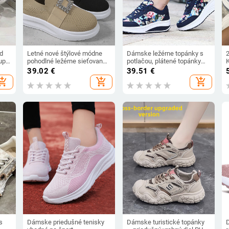
d
Letné nové štýlové módne
Dámske ležérne topánky s
uper
pohodlné ležérne sieťované
potlačou, plátené topánky
K
opotrebovacie topánky so
Tenis Feminino 2023, nový
39.02
€
39.51
€
,
štvorcovou prackou a
prírastok, módne šnurovacie
hopping_cart
add_shopping_cart
add_shopping_cart
kamienkami, plytké ústa,
tenisky na platforme,
športové dámske topánky
dámske tenisky WSH3302
s
Dámske priedušné tenisky
Dámske turistické topánky