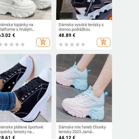
Dámske topánky na
Dámske vysoké tenisky s
platforme s hrubým
drsnou podrážkou
podpätkom, jarné a jesenné
63.02
€
48.89
€
dámske tenisky z umelej
add_shopping_cart
add_shopping_cart
kože
Dámske plátené športové
Dámske mix farieb Chunky
opánky, tenisky na
tenisky 2023 Jarná
platforme, ležérne, dámske
priedušná sieťovaná
28.61
€
44.12
€