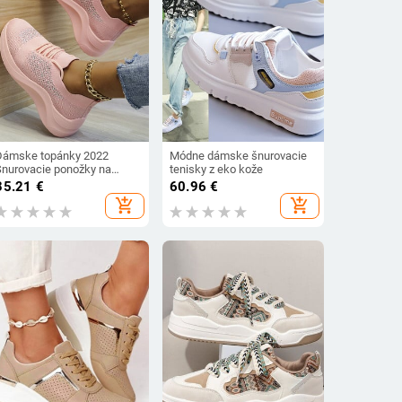
Dámske topánky 2022
Módne dámske šnurovacie
Šnurovacie ponožky na
tenisky z eko kože
platforme Tenisky Dámske
35.21
€
60.96
€
priedušné tenisky Dámske
add_shopping_cart
add_shopping_cart
sieťované kamienkové
protišmykové bežecké
topánky