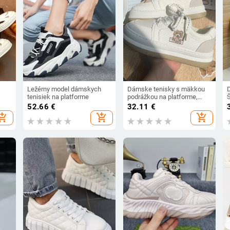
Ležérny model dámskych
Dámske tenisky s mäkkou
tenisiek na platforme
podrážkou na platforme,
dámske tenisky s vyššou
52.66
€
32.11
€
výškou a hrubou podrážkou,
hopping_cart
add_shopping_cart
add_shopping_cart
módne bežecké tenisky pre
dievčatá