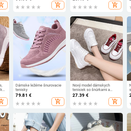
t
hopping_cart
add_shopping_cart
add_shopping_cart
e,
Dámske ležérne šnurovacie
Nový model dámskych
ske
tenisky
tenisiek so šnúrkami a
nápisom
79.81
€
27.39
€
hopping_cart
add_shopping_cart
add_shopping_cart
nky,
vki