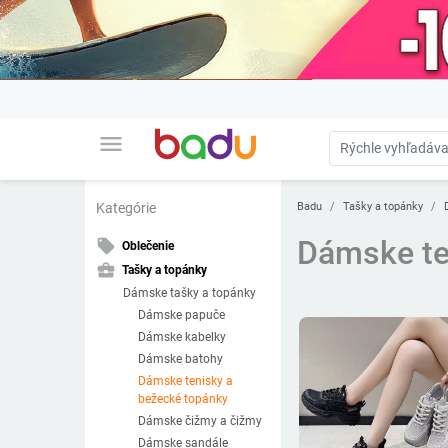
menu
Badu
Tašky a topánky
Kategórie
Dámske te
local_offer
Oblečenie
business_center
Tašky a topánky
Dámske tašky a topánky
Dámske papuče
Dámske kabelky
Dámske batohy
Dámske tenisky a
bežecké topánky
Dámske čižmy a čižmy
Dámske sandále