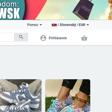
Pomoc
/
Slovenský
/
EUR
search
account_circle
shopping_basket
Prihlásenie