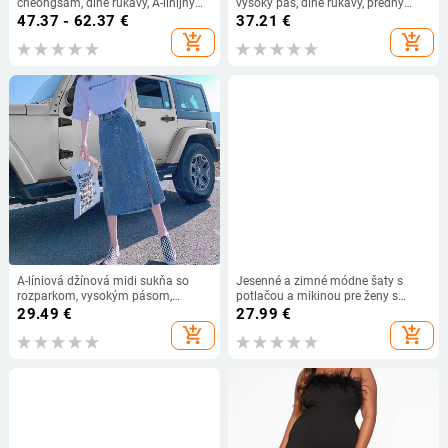
cheongsam, dlhé rukávy, A-linijný
vysoký pás, dlhé rukávy, predný
strih, golier typu bábika, vysoký pás,
rozparok, mestský hipster štýl, jar
47.37 - 62.37
€
37.21
€
zlatý velúr, jar 2025
2025.
add_shopping_cart
add_shopping_cart
A-líniová džínová midi sukňa so
Jesenné a zimné módne šaty s
rozparkom, vysokým pásom,
potlačou a mikinou pre ženy s
pieskovo praná bavlnená zmes 50–
dlhým rukávom a výstrihom do V,
29.49
€
27.99
€
70%
ležérne, voľné, nadrozmerné, nové
add_shopping_cart
add_shopping_cart
kancelárske šaty