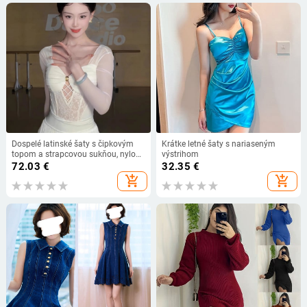
Dospelé latinské šaty s čipkovým
Krátke letné šaty s nariaseným
topom a strapcovou sukňou, nylon
výstrihom
95%+, textúra pokrčená, jeseň 2024
72.03
€
32.35
€
add_shopping_cart
add_shopping_cart