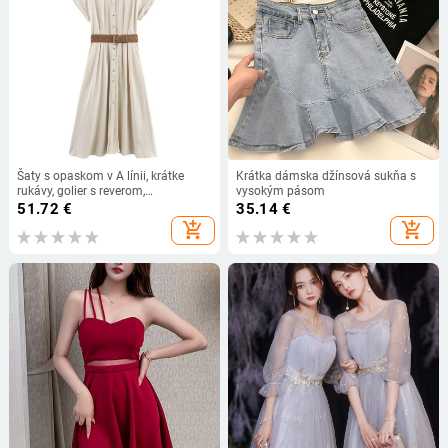
Šaty s opaskom v A línii, krátke
Krátka dámska džínsová sukňa s
rukávy, golier s reverom,
vysokým pásom
polyesterová látka
51.72
€
35.14
€
add_shopping_cart
add_shopping_cart