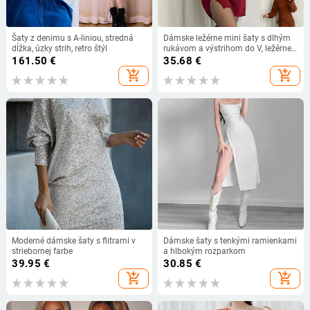
Šaty z denimu s A-liniou, stredná
Dámske ležérne mini šaty s dlhým
dĺžka, úzky strih, retro štýl
rukávom a výstrihom do V, ležérne,
s kapucňou, s výstrihom do V, s
161.50
€
35.68
€
dlhým rukávom, ležérne,
add_shopping_cart
add_shopping_cart
kancelárske, dámske šaty pre ženy,
župan Femme
Moderné dámske šaty s flitrami v
Dámske šaty s tenkými ramienkami
striebornej farbe
a hlbokým rozparkom
39.95
€
30.85
€
add_shopping_cart
add_shopping_cart