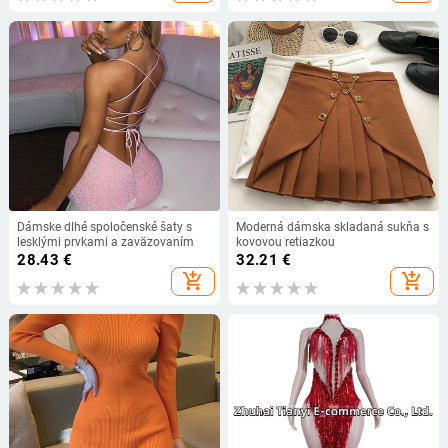
Dámske dlhé spoločenské šaty s
Moderná dámska skladaná sukňa s
lesklými prvkami a zaväzovaním
kovovou retiazkou
28.43
€
32.21
€
add_shopping_cart
add_shopping_cart