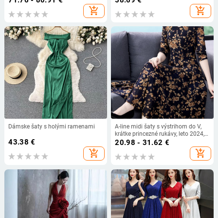
71.76 - 80.91
€
58.69
€
sekundárny materiál <30%
add_shopping_cart
add_shopping_cart
Dámske šaty s holými ramenami
A-line midi šaty s výstrihom do V,
krátke princezné rukávy, leto 2024,
43.38
€
retro štýl literatúry a umenia, TR
20.98 - 31.62
€
tkanina
add_shopping_cart
add_shopping_cart