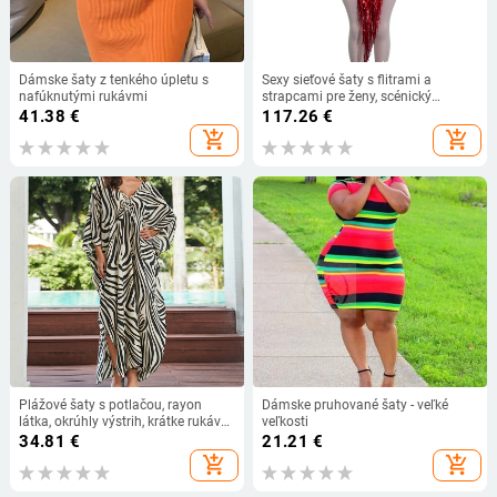
Dámske šaty z tenkého úpletu s
Sexy sieťové šaty s flitrami a
nafúknutými rukávmi
strapcami pre ženy, scénický
kostým pre klubový latinský tanec,
41.38
€
117.26
€
európsko-americký štýl
add_shopping_cart
add_shopping_cart
Plážové šaty s potlačou, rayon
Dámske pruhované šaty - veľké
látka, okrúhly výstrih, krátke rukávy,
veľkosti
A-línia strih
34.81
€
21.21
€
add_shopping_cart
add_shopping_cart