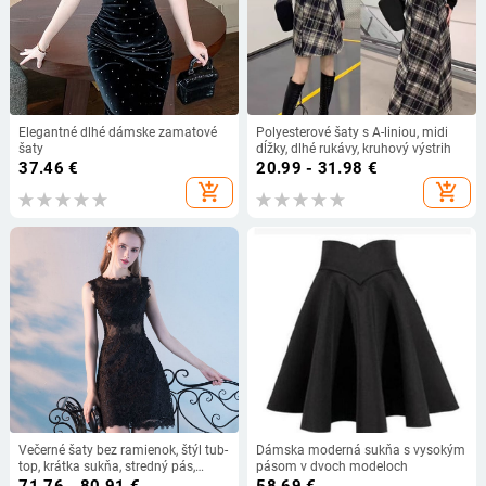
Elegantné dlhé dámske zamatové
Polyesterové šaty s A-liniou, midi
šaty
dĺžky, dlhé rukávy, kruhový výstrih
37.46
€
20.99 - 31.98
€
add_shopping_cart
add_shopping_cart
Večerné šaty bez ramienok, štýl tub-
Dámska moderná sukňa s vysokým
top, krátka sukňa, stredný pás,
pásom v dvoch modeloch
polyester 70–80% hlavný materiál,