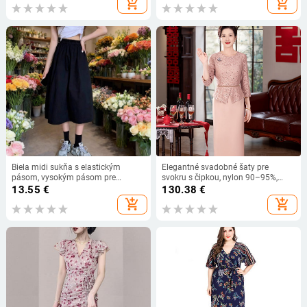
add_shopping_cart
add_shopping_cart
Biela midi sukňa s elastickým
Elegantné svadobné šaty pre
pásom, vysokým pásom pre
svokru s čipkou, nylon 90–95%,
zoštíhlenie, elegantný každodenný
stredná dĺžka, jar 2026, literárny
13.55
€
130.38
€
štýl s kvetinovým vzorom
retro štýl
add_shopping_cart
add_shopping_cart