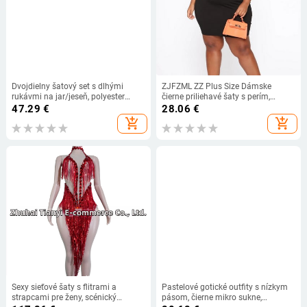
Dvojdielny šatový set s dlhými
ZJFZML ZZ Plus Size Dámske
rukávmi na jar/jeseň, polyester
čierne priliehavé šaty s perím,
≥95%, elegantný temperament
špagetovým ramienkom, polnočné
47.29
€
28.06
€
klubové šaty, párty, narodeninové
add_shopping_cart
add_shopping_cart
koktejlové šaty
Sexy sieťové šaty s flitrami a
Pastelové gotické outfity s nízkym
strapcami pre ženy, scénický
pásom, čierne mikro sukne,