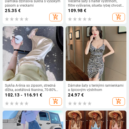
Dámska džínsová sukňa s vysokým
Večerné šaty s halter výstrihom,
pásom a vreckami
flitre vyšívanie, silueta rybej chvost,
hlboký V výstrih, 3/4 rukávy
25.35
€
109.98
€
add_shopping_cart
add_shopping_cart
Sukňa A-línia so zipsom, stredná
Dámske šaty s tenkými ramienkami
dĺžka, acetátová tkanina, 70-80%
a špicovým výstrihom
acetátových vlákien, mikroelastická
102.13 - 116.91
€
24.97
€
add_shopping_cart
add_shopping_cart