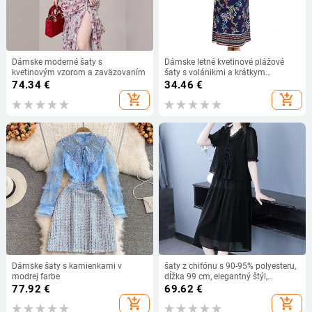
Dámske moderné šaty s
Dámske letné kvetinové plážové
kvetinovým vzorom a zaväzovaním
šaty s volánikmi a krátkym
rukávom, kvetinové maxi šaty s
74.34
€
34.46
€
opaskom a tunikou
add_shopping_cart
add_shopping_cart
Dámske šaty s kamienkami v
šaty z chifónu s 90-95% polyesteru,
modrej farbe
dĺžka 99 cm, elegantný štýl,
lisovaná úprava
77.92
€
69.62
€
add_shopping_cart
add_shopping_cart