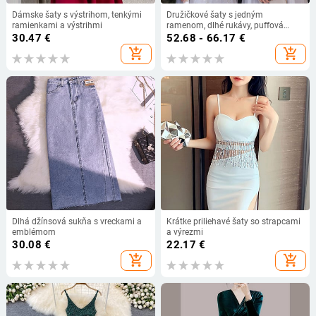
Dámske šaty s výstrihom, tenkými
Družičkové šaty s jedným
ramienkami a výstrihmi
ramenom, dlhé rukávy, puffová
sukňa, stredný pás, sieťovinová
30.47
€
52.68 - 66.17
€
látka
add_shopping_cart
add_shopping_cart
Dlhá džínsová sukňa s vreckami a
Krátke priliehavé šaty so strapcami
emblémom
a výrezmi
30.08
€
22.17
€
add_shopping_cart
add_shopping_cart