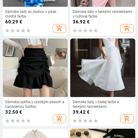
Dámske šaty so stuhou v páse -
Dámske šaty s tenkými ramienkami
modrá farba
v ružovej farbe
60.29
€
36.92
€
add_shopping_cart
add_shopping_cart
Dámska sukňa s vysokým pásom a
Dámske šaty v bielej farbe s
nariasenou časťou
tenkými ramienkami
32.50
€
39.42
€
add_shopping_cart
add_shopping_cart