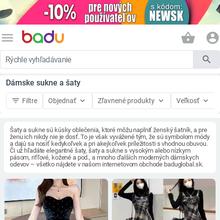
menu
shopping_basket
account_circle
search
Dámske sukne a šaty
filter_list
keyboard_arrow_down
keyboard_arrow_down
keyboard_arrow_down
Filtre
Objednať
Zľavnené produkty
Veľkosť
Šaty a sukne sú kúsky oblečenia, ktoré môžu naplniť ženský šatník, a pre
ženu ich nikdy nie je dosť. To je však vyvážené tým, že sú symbolom módy
a dajú sa nosiť kedykoľvek a pri akejkoľvek príležitosti s vhodnou obuvou.
Či už hľadáte elegantné šaty, šaty a sukne s vysokým alebo nízkym
pásom, rifľové, kožené a pod., a mnoho ďalších moderných dámskych
odevov – všetko nájdete v našom internetovom obchode baduglobal.sk.