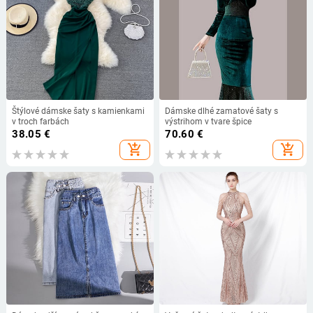
Štýlové dámske šaty s kamienkami
Dámske dlhé zamatové šaty s
v troch farbách
výstrihom v tvare špice
38.05
€
70.60
€
add_shopping_cart
add_shopping_cart