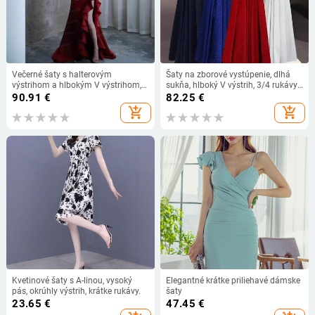
Večerné šaty s halterovým
Šaty na zborové vystúpenie, dlhá
výstrihom a hlbokým V výstrihom,
sukňa, hlboký V výstrih, 3/4 rukávy,
bez rukávov, polyesterová tkanina,
vysoký pás, látka: polyester
90.91
€
82.25
€
leto 2024
add_shopping_cart
add_shopping_cart
Kvetinové šaty s A-linou, vysoký
Elegantné krátke priliehavé dámske
pás, okrúhly výstrih, krátke rukávy.
šaty
23.65
€
47.45
€