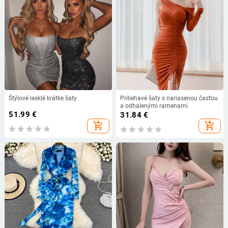
Štýlové lesklé krátke šaty
Priliehavé šaty s nariasenou časťou
a odhalenými ramenami
51.99
€
31.84
€
add_shopping_cart
add_shopping_cart