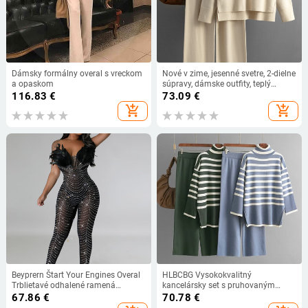
Dámsky formálny overal s vreckom
Nové v zime, jesenné svetre, 2-dielne
a opaskom
súpravy, dámske outfity, teplý
pulóver s výstrihom do V, rovné
116.83
€
73.09
€
joggingové nohavice, ležérne
add_shopping_cart
add_shopping_cart
tepláky, dámske
Beyprern Štart Your Engines Overal
HLBCBG Vysokokvalitný
Trblietavé odhalené ramená
kancelársky set s pruhovaným
Priehľadná sieťovina Perie
rolákom a vysokým pásom, široké
67.86
€
70.78
€
Krištáľové nočné overaly Overaly
nohavice, základné jesenné pletené