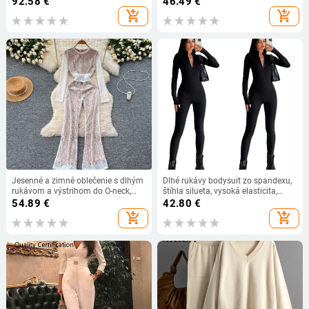
92.58
€
46.49
€
voľné džínsy, overal, nohavice
nohavicami, jarné streetwear
add_shopping_cart
add_shopping_cart
oblečenie
Jesenné a zimné oblečenie s dlhým
Dlhé rukávy bodysuit zo spandexu,
rukávom a výstrihom do O-neck,
štíhla silueta, vysoká elasticita,
úzky obväz, čipka, háčik, kvetinový
jeseň 2025
54.89
€
42.80
€
vzor, high street vysoký pás, široké
add_shopping_cart
add_shopping_cart
nohavice