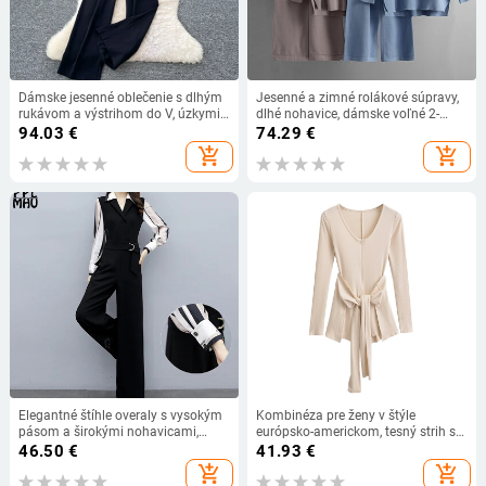
Dámske jesenné oblečenie s dlhým
Jesenné a zimné rolákové súpravy,
rukávom a výstrihom do V, úzkymi
dlhé nohavice, dámske voľné 2-
šerpami a patchworkovým
dielne pletené nohavice, dámske
94.03
€
74.29
€
pruhovaným topom
pulóvre a nohavice so širokými
add_shopping_cart
add_shopping_cart
nohavicami
Elegantné štíhle overaly s vysokým
Kombinéza pre ženy v štýle
pásom a širokými nohavicami,
európsko-americkom, tesný strih s
dámske kórejské módne dlhé
pásom, materiál z organickej
46.50
€
41.93
€
rukávy, falošné dvojdielne súpravy,
bavlny s elastanom (70-80%
add_shopping_cart
add_shopping_cart
kancelárske dámske jednodielne
bavlna, <30% elastan).