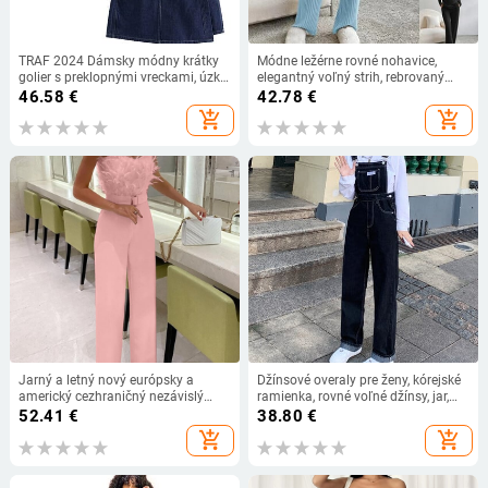
TRAF 2024 Dámsky módny krátky
Módne ležérne rovné nohavice,
golier s preklopnými vreckami, úzky
elegantný voľný strih, rebrovaný
džínsový top + asymetrická
úplet s výstrihom do V, nový
46.58
€
42.78
€
džínsová sukňa, 2-dielna súprava
dvojdielny set na jeseň/zimu
add_shopping_cart
add_shopping_cart
Jarný a letný nový európsky a
Džínsové overaly pre ženy, kórejské
americký cezhraničný nezávislý
ramienka, rovné voľné džínsy, jar,
stačný top s perovým trubicovým
jeseň, dievčatá s vysokým pásom,
52.41
€
38.80
€
topom, sexi módny overal
elegantný streetwear, dámsky
add_shopping_cart
add_shopping_cart
overal