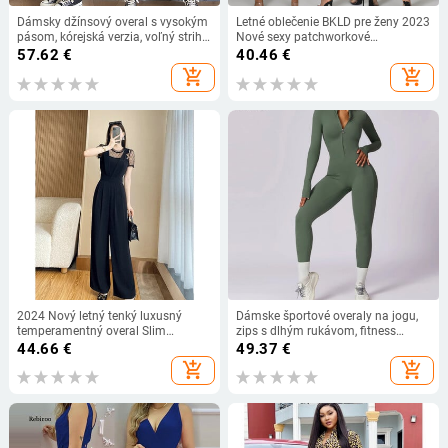
Dámsky džínsový overal s vysokým
Letné oblečenie BKLD pre ženy 2023
pásom, kórejská verzia, voľný strih,
Nové sexy patchworkové
temperamentný, jednoduchý
perspektívne nočné klubové
57.62
€
40.46
€
elastický overal, ležérne oblečenie
oblečenie s okrúhlym výstrihom a
add_shopping_cart
add_shopping_cart
na dochádzanie, jar, nový
dlhým rukávom, jednodielne
2024 Nový letný tenký luxusný
Dámske športové overaly na jogu,
temperamentný overal Slim
zips s dlhým rukávom, fitness
Fashion Chic High Sense overal pre
tepláky, úzke jednodielne športové
44.66
€
49.37
€
ženy
overaly
add_shopping_cart
add_shopping_cart