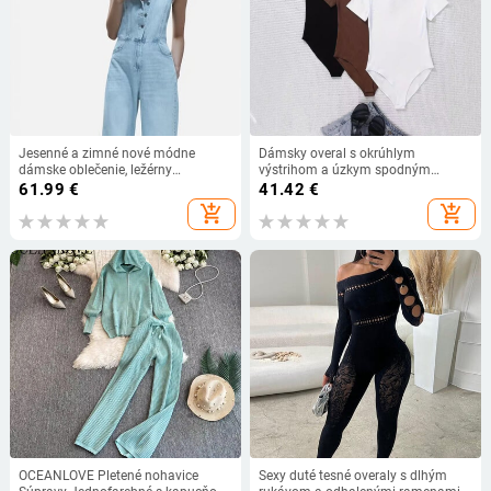
Jesenné a zimné nové módne
Dámsky overal s okrúhlym
dámske oblečenie, ležérny
výstrihom a úzkym spodným
elegantný dizajn, džínsový overal v
dielom, veľkosť 36, jeseň 2024,
61.99
€
41.42
€
európskom a americkom štýle
niťou, tenkými pásikmi, priliehavým
add_shopping_cart
add_shopping_cart
strihom
OCEANLOVE Pletené nohavice
Sexy duté tesné overaly s dlhým