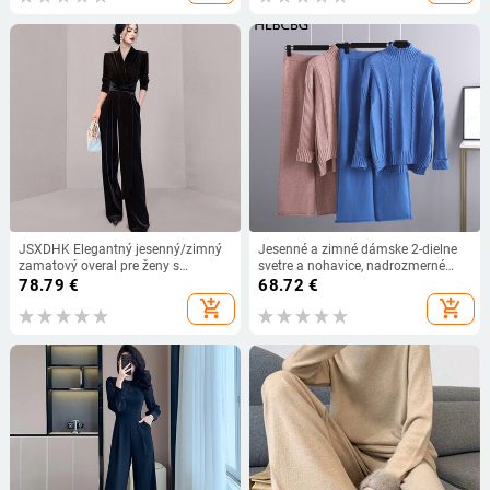
nohavice
JSXDHK Elegantný jesenný/zimný
Jesenné a zimné dámske 2-dielne
zamatový overal pre ženy s
svetre a nohavice, nadrozmerné
výstrihom do V a dlhým rukávom,
dámske topy, svetre s káblovým
78.79
€
68.72
€
šnurovaním a opaskom, širokými
zväzkom, teplé športové pletené
add_shopping_cart
add_shopping_cart
nohavicami
nohavice, teplákové súpravy