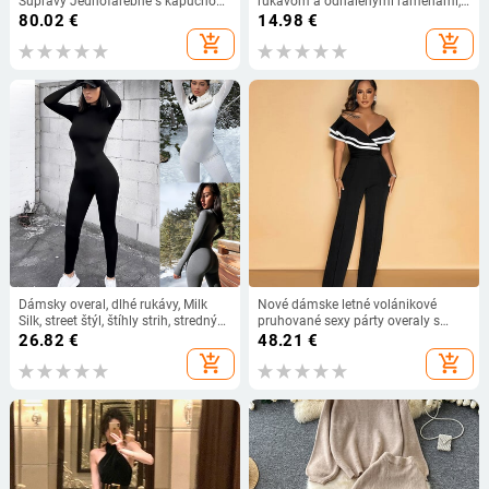
Súpravy Jednofarebné s kapucňou
rukávom a odhalenými ramenami,
Jesenné Zimné Kardigány 2 kusy
dámske nepravidelné elastické
80.02
€
14.98
€
Sada Dámske Oblečenie Módne
diamanty
add_shopping_cart
add_shopping_cart
Voľné Conjunto Femenino
Dámsky overal, dlhé rukávy, Milk
Nové dámske letné volánikové
Silk, street štýl, štíhly strih, stredný
pruhované sexy párty overaly s
pás, leto 2024
odhalenými ramenami, rovné voľné
26.82
€
48.21
€
ležérne overaly so šerpami, dámske
add_shopping_cart
add_shopping_cart
overaly