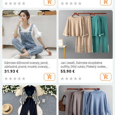
add_shopping_cart
add_shopping_cart
Narodeninové outfity
voľné obleky
Dámske džínsové overaly, jarné,
Jar/Jeseň, Dámske dvojdielne
základné, prané, modré, overaly,
outfity, Dlhý rukáv, Pletený sveter,
vrchné oblečenie, kancelárske,
Top, Široké nohavice, Ležérne
31.93
€
55.90
€
elegantné, dlhé nohavice, dámske,
súpravy
add_shopping_cart
add_shopping_cart
ležérne