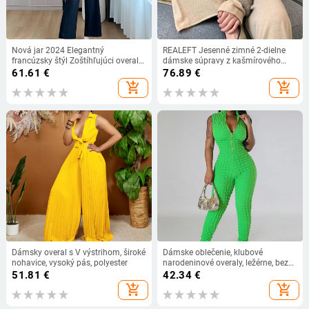
Nová jar 2024 Elegantný
REALEFT Jesenné zimné 2-dielne
francúzsky štýl Zoštíhľujúci overal
dámske súpravy z kašmírového
so širokými nohami Dámska móda
teplákového súpravu 2024, sveter s
61.61
€
76.89
€
Taille Hauteur Model
lomeným výstrihom a široké
add_shopping_cart
add_shopping_cart
teplákové nohavice, pulóver, obleky
Dámsky overal s V výstrihom, široké
Dámske oblečenie, klubové
nohavice, vysoký pás, polyester
narodeninové overaly, ležérne, bez
rukávov, skinny Romper, elastické
51.81
€
42.34
€
nohavice, ceruzkové nohavice,
add_shopping_cart
add_shopping_cart
jogger, fitness overaly