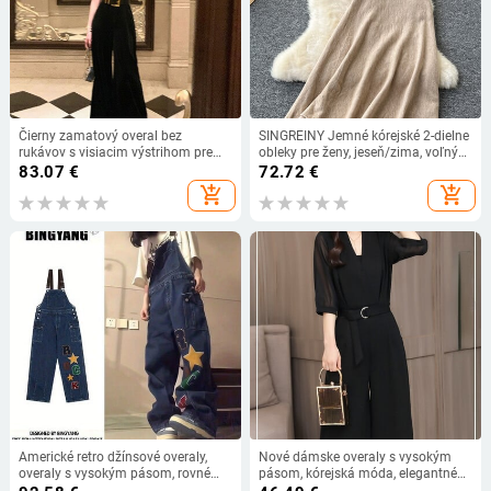
Čierny zamatový overal bez
SINGREINY Jemné kórejské 2-dielne
rukávov s visiacim výstrihom pre
obleky pre ženy, jeseň/zima, voľný
ženy, jarný nový francúzsky štýl,
sveter + elastická sukňa v páse,
83.07
€
72.72
€
zoštíhľujúci pás, široké nohavice,
dámske základné pletenie,
add_shopping_cart
add_shopping_cart
dámske oblečenie
dvojdielne súpravy
Americké retro džínsové overaly,
Nové dámske overaly s vysokým
overaly s vysokým pásom, rovné
pásom, kórejská móda, elegantné
overaly, ženy, kawaii, dievčenské
čierne overaly so širokými