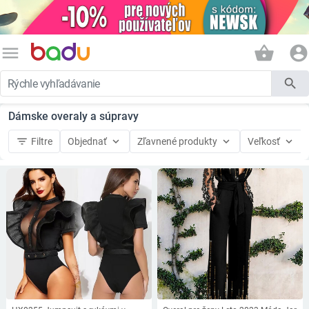
menu
shopping_basket
account_circle
search
Dámske overaly a súpravy
filter_list
keyboard_arrow_down
keyboard_arrow_down
keyboard_arrow_down
Filtre
Objednať
Zľavnené produkty
Veľkosť