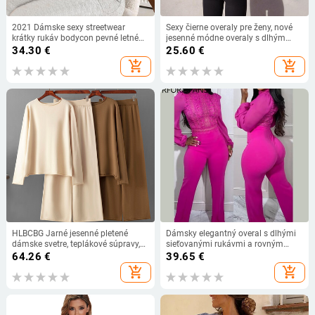
2021 Dámske sexy streetwear
Sexy čierne overaly pre ženy, nové
krátky rukáv bodycon pevné letné
jesenné módne overaly s dlhým
športové fitness overaly Romper
rukávom a dlhým rukávom,
34.30
€
25.60
€
overaly pre ženy
športové, fitness, joga, ležérne,
add_shopping_cart
add_shopping_cart
štíhle, overaly
HLBCBG Jarné jesenné pletené
Dámsky elegantný overal s dlhými
dámske svetre, teplákové súpravy,
sieťovanými rukávmi a rovným
rozdelený dámsky pulóver + široké
strihom, jednofarebný čipkovaný
64.26
€
39.65
€
nohavice, obleky, 2/dvojdielne
kontrastný strih
add_shopping_cart
add_shopping_cart
súpravy