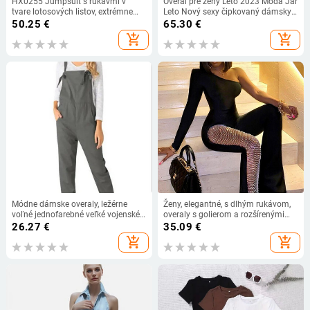
HX0255 Jumpsuit s rukávmi v
Overal pre ženy Leto 2023 Móda Jar
tvare lotosových listov, extrémne
Leto Nový sexy čipkovaný dámsky
nízky pás, úzky strih, polyester-
rozšírený overal Street wear
50.25
€
65.30
€
spandex
Dámske oblečenie
add_shopping_cart
add_shopping_cart
Módne dámske overaly, ležérne
Ženy, elegantné, s dlhým rukávom,
voľné jednofarebné veľké vojenské
overaly s golierom a rozšírenými
nohavice s prackou
ramenami kliou, jesenné streetové
26.27
€
35.09
€
oblečenie
add_shopping_cart
add_shopping_cart