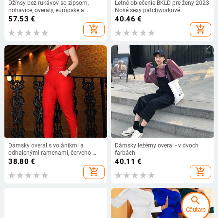
Džínsy bez rukávov so zipsom,
Letné oblečenie BKLD pre ženy 2023
nohavice, overaly, európske a
Nové sexy patchworkové
americké dámske módne
perspektívne nočné klubové
57.53
€
40.46
€
voľnočasové nohavice, overaly, jar,
oblečenie s okrúhlym výstrihom a
add_shopping_cart
add_shopping_cart
veľkosť XL
dlhým rukávom, jednodielne
Dámsky overal s volánikmi a
Dámsky ležérny overal - v dvoch
odhalenými ramenami, červeno-
farbách
zelený, široký, dlhý, s opaskom,
38.80
€
40.11
€
overal
add_shopping_cart
add_shopping_cart
search
Căutare