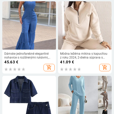
Dámske jednofarebné elegantné
Módna ležérna mikina s kapucňou
nohavice s rozšírenými rukávmi,
z roku 2024, 2-dielna súprava s
sexy džínsové nohavice, overal,
dlhým rukávom, jednofarebný
45.63
€
41.09
€
2023, nová móda, denné oblečenie,
flísový pulóver, ležérny oblek
add_shopping_cart
add_shopping_cart
jednodielne oblečenie