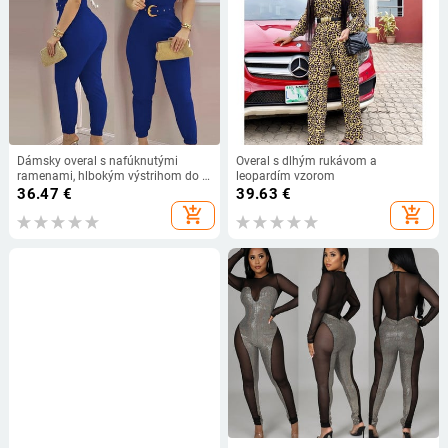
Dámsky overal s nafúknutými
Overal s dlhým rukávom a
ramenami, hlbokým výstrihom do V,
leopardím vzorom
krátkym rukávom, elegantným
36.47
€
39.63
€
kancelárskym overalom s jedným
add_shopping_cart
add_shopping_cart
kusom, novým jarným letným
overalom