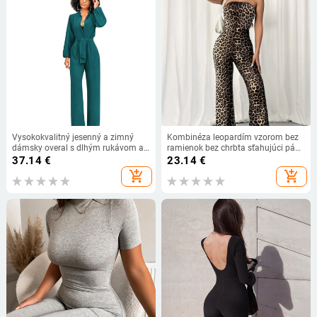
Vysokokvalitný jesenný a zimný
Kombinéza leopardím vzorom bez
dámsky overal s dlhým rukávom a
ramienok bez chrbta sťahujúci pás
širokými nohavicami pre Európu a
polyester mestský štýl s rovnými
37.14
€
23.14
€
Spojené štáty americké, sexi pás
nohavicami
add_shopping_cart
add_shopping_cart