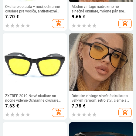
Okuliare do auta v noci, ochranné
Módne vintage nadrozmerné
okuliare pre vodiča, antireflexné
slnečné okuliare, módne pánske
okuliare s UV ochranou,
dámske štvorcové okuliare, trendy,
7.70
€
9.66
€
bezpečnostné slnečné okuliare pre
populárne značkové dizajnové
add_shopping_cart
add_shopping_cart
vodiča
slnečné okuliare s UV400...
ZXTREE 2019 Nové okuliare na
Dámske vintage slnečné okuliare s
nočné videnie Ochranné okuliare
veľkým rámom, retro štýl, čierne a
Antireflexné slnečné okuliare
žlté, štvorcové okuliare v štýle Ins,
7.63
€
7.78
€
Pánske žlté šošovky Nočné videnie
slnečné okuliare Oculos De Sol.
add_shopping_cart
add_shopping_cart
Unisex okuliare Y4