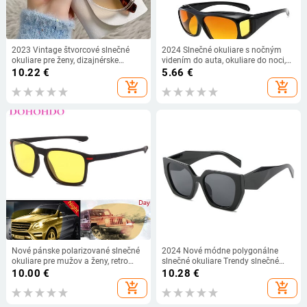
2023 Vintage štvorcové slnečné
2024 Slnečné okuliare s nočným
okuliare pre ženy, dizajnérske
videním do auta, okuliare do noci,
luxusné slnečné okuliare pre mužov,
okuliare pre vodiča, unisex slnečné
10.22
€
5.66
€
klasické UV400 vonkajšie dámske
okuliare s UV ochranou, darčekové
add_shopping_cart
add_shopping_cart
okuliare, slnečné okuliare pre
slnečné okuliare
mužov
Nové pánske polarizované slnečné
2024 Nové módne polygonálne
okuliare pre mužov a ženy, retro
slnečné okuliare Trendy slnečné
značkové slnečné okuliare, pánske
okuliare pre mužov a ženy v Európe
10.00
€
10.28
€
módne šoférovanie, nočné videnie,
a Spojených štátoch Okuliare na
add_shopping_cart
add_shopping_cart
okuliare, okuliare na sol.
nočné videnie