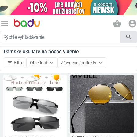
menu
shopping_basket
account_circle
search
Dámske okuliare na nočné videnie
filter_list
keyboard_arrow_down
keyboard_arrow_down
Filtre
Objednať
Zľavnené produkty