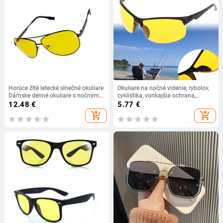
Horúce žlté letecké slnečné okuliare
Okuliare na nočné videnie, rybolov,
Dámske denné okuliare s nočným
cyklistika, vonkajšia ochrana,
videním, značky autodielov pre
slnečné okuliare, unisex, UV400
12.48
€
5.77
€
mužov, slnečné okuliare s nočným
add_shopping_cart
add_shopping_cart
svetlom