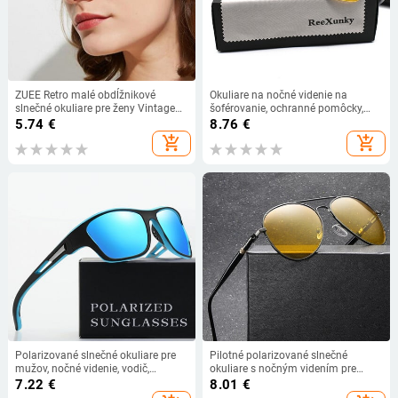
ZUEE Retro malé obdĺžnikové
Okuliare na nočné videnie na
slnečné okuliare pre ženy Vintage
šoférovanie, ochranné pomôcky,
značkové dizajnérske štvorcové
okuliare so žltým objektívom,
5.74
€
8.76
€
slnečné okuliare tienidlá pre ženy
ultraľahký rám, slnečné okuliare s
add_shopping_cart
add_shopping_cart
UV400 jednoduchý dizajn
antireflexnou úpravou na cyklistiku
Polarizované slnečné okuliare pre
Pilotné polarizované slnečné
mužov, nočné videnie, vodič,
okuliare s nočným videním pre
antireflexné slnečné okuliare,
mužov a ženy, klasický vintage
7.22
€
8.01
€
mužské vonkajšie športové
módny dizajn, šoférovanie, rybolov,