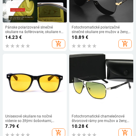
Pánske polarizované slnečné
Fotochromatické polarizačné
okuliare na šoférovanie, okuliare na
slnečné okuliare pre mužov a ženy,
nočné videnie, znižujú oslnenie
luxusný dizajn, nočné videnie,
14.23
€
10.89
€
šoférovanie v aute, polaroidové
add_shopping_cart
add_shopping_cart
slnečné okuliare, módne okuliare
2024
Unisexové okuliare na nočné
Fotochromatické chameleónové
videnie so žltými šošovkami,
štvorcové rámy pre mužov a ženy,
vhodné na šoférovanie
polarizačné slnečné okuliare,
7.79
€
10.28
€
vonkajšie športy, deň, noc,
add_shopping_cart
add_shopping_cart
šoférovanie, slnečné okuliare