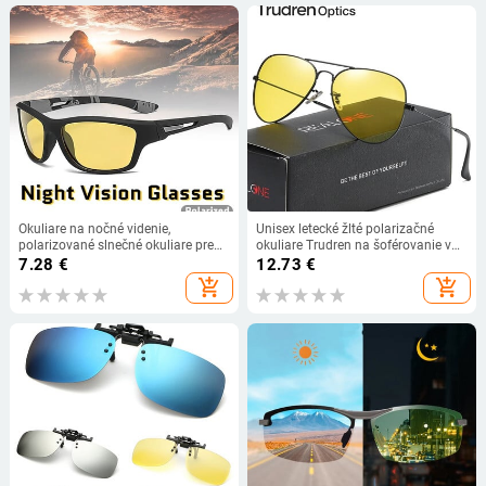
Okuliare na nočné videnie,
Unisex letecké žlté polarizačné
polarizované slnečné okuliare pre
okuliare Trudren na šoférovanie v
mužov, outdoorové športové
noci proti svetlu, nočné okuliare na
7.28
€
12.73
€
cyklistické slnečné okuliare, proti
zníženie oslnenia 3025
add_shopping_cart
add_shopping_cart
oslneniu, zrkadlové tienidlá pre
vodičov