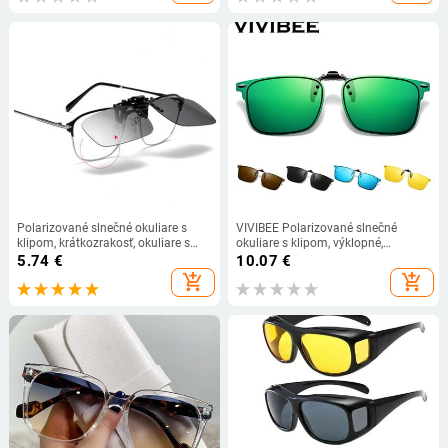
Polaroid
Polarizované slnečné okuliare s
VIVIBEE Polarizované slnečné
klipom, krátkozrakosť, okuliare s
okuliare s klipom, výklopné,
klipom, vodič, rybárčenie, nočné
bezrámové, antireflexné, nočné,
5.74
€
10.07
€
videnie, krátkozrakosť, slnečné
zrkadlové, zelené
add_shopping_cart
add_shopping_cart
okuliare s klipom, UV400