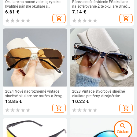
Okuliare na nočné videnie, vysoko
Pánske nočné videnie FG okuliare
kvalitné pánske okuliare s
na šoférovanie Žlté okuliare Slnečné
antireflexnou úpravou, slnečné
okuliare s PC rámom Vonkajšie
6.61
€
7.14
€
okuliare, okuliare pre vodičov,
okuliare na manipuláciu v noci
add_shopping_cart
add_shopping_cart
jazdecké okuliare
Antireflexné okuliare
2024 Nové nadrozmerné vintage
2023 Vintage štvorcové slnečné
slnečné okuliare pre mužov a ženy,
okuliare pre ženy, dizajnérske
módne polarizované
luxusné slnečné okuliare pre mužov,
13.85
€
10.22
€
fotochromatické okuliare s dvojitým
klasické UV400 vonkajšie dámske
add_shopping_cart
add_shopping_cart
mostíkom pre šoférovanie
okuliare, slnečné okuliare pre
mužov
search
Căutare