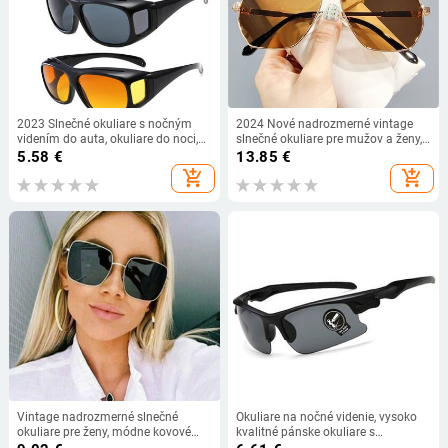
2023 Slnečné okuliare s nočným
2024 Nové nadrozmerné vintage
videním do auta, okuliare do noci,
slnečné okuliare pre mužov a ženy,
okuliare pre vodiča, unisex slnečné
módne polarizované
5.58
€
13.85
€
okuliare s UV ochranou, darčekové
fotochromatické okuliare s dvojitým
add_shopping_cart
add_shopping_cart
slnečné okuliare
mostíkom pre šoférovanie
Vintage nadrozmerné slnečné
Okuliare na nočné videnie, vysoko
okuliare pre ženy, módne kovové
kvalitné pánske okuliare s
štvorcové zliatinové rámy, slnečné
antireflexnou úpravou, slnečné