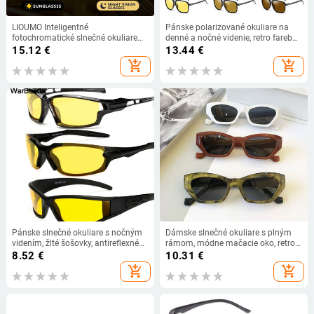
LIOUMO Inteligentné
Pánske polarizované okuliare na
fotochromatické slnečné okuliare
denné a nočné videnie, retro farebne
pre mužov, polarizované okuliare s
meniace sa štvorcové nadrozmerné
15.12
€
13.44
€
nočným videním pre ženy,
žlté okuliare, dámske módne
add_shopping_cart
add_shopping_cart
antireflexné okuliare pre vodičov s
šoférske okuliare
UV400 ochranou proti oslneniu
Pánske slnečné okuliare s nočným
Dámske slnečné okuliare s plným
videním, žlté šošovky, antireflexné
rámom, módne mačacie oko, retro
okuliare, polarizované slnečné
dizajn, pouličné okuliare, ochranné
8.52
€
10.31
€
okuliare s UV400 ochranou pre
okuliare s UV400 filtrom.
add_shopping_cart
add_shopping_cart
vodičov