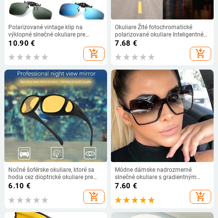
Polarizované vintage klip na
Okuliare Žlté fotochromatické
výklopné slnečné okuliare pre
polarizované okuliare Inteligentné
mužov a ženy, nočné videnie so
meniace sa farby Rybolov Jazda
10.90
€
7.68
€
žltým objektívom pre krátkozrakosť,
Denné videnie Nočné okuliare
add_shopping_cart
add_shopping_cart
okuliare pre šoférovanie, slnečné
Zrkadlové okuliare
okuliare
Nočné šoférske okuliare, ktoré sa
Módne dámske nadrozmerné
hodia cez dioptrické okuliare pre
slnečné okuliare s gradientným
mužov, polarizované vonkajšie
plastovým dizajnom, značkové
6.10
€
7.60
€
šoférske okuliare na rybárčenie,
dizajnérske dámske slnečné
add_shopping_cart
add_shopping_cart
ktoré sa hodia cez krátkozrakosť
okuliare s UV400 okuliarmi, dámske
nadrozmerné polarizované okuliare