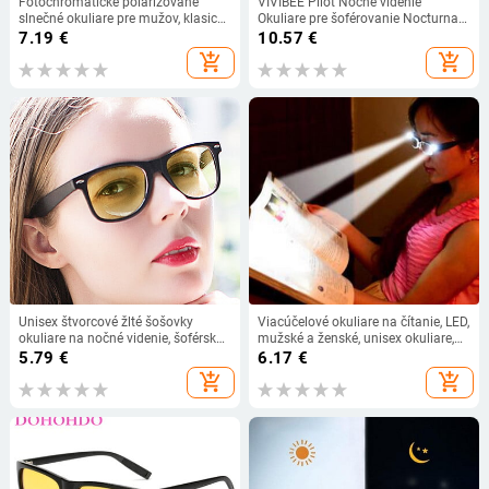
Fotochromatické polarizované
VIVIBEE Pilot Nočné videnie
slnečné okuliare pre mužov, klasické
Okuliare pre šoférovanie Nocturna
vodičské slnečné okuliare, vintage
Žlté polarizované UV400 šošovky
7.19
€
10.57
€
okuliare na rybárčenie, zafarbenie
Letecké okuliare Pánske slnečné
add_shopping_cart
add_shopping_cart
šošoviek UV400
okuliare s nočným videním
Unisex štvorcové žlté šošovky
Viacúčelové okuliare na čítanie, LED,
okuliare na nočné videnie, šoférske
mužské a ženské, unisex okuliare,
okuliare pre mužov a ženy,
dioptrické, lupy, podsvietené, nočné,
5.79
€
6.17
€
vetruodolné šoférske okuliare
presbyopické okuliare, nové
add_shopping_cart
add_shopping_cart