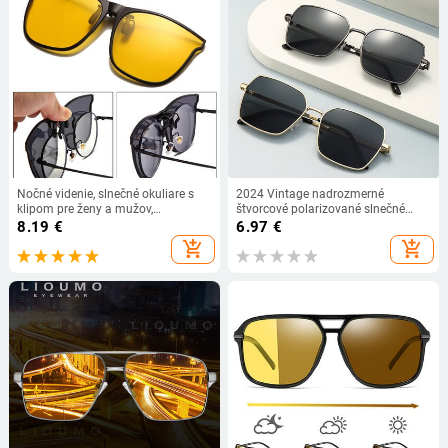
Nočné videnie, slnečné okuliare s
2024 Vintage nadrozmerné
klipom pre ženy a mužov,
štvorcové polarizované slnečné
polarizované slnečné okuliare,
okuliare pre mužov a ženy luxusné
8.19
€
6.97
€
fotochromatické, proti oslneniu,
značkové dizajnérske retro slnečné
add_shopping_cart
add_shopping_cart
okuliare na šoférovanie, vintage
okuliare pre vodičov UV400 okuliare
štvorcové okuliare