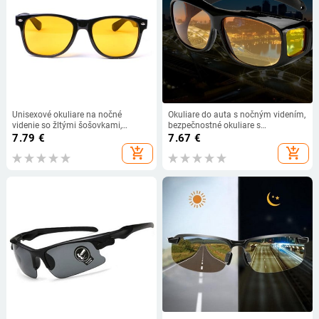
Unisexové okuliare na nočné
Okuliare do auta s nočným videním,
videnie so žltými šošovkami,
bezpečnostné okuliare s
vhodné na šoférovanie
antireflexnou úpravou, slnečné
7.79
€
7.67
€
okuliare s UV ochranou, okuliare pre
add_shopping_cart
add_shopping_cart
vodičov, doplnky do interiéru auta