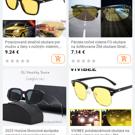
Polarizované slnečné okuliare pre
Pánske nočné videnie FG okuliare
mužov a ženy s nočným videním,
na šoférovanie Žlté okuliare Slnečné
žlté šošovky, vintage štvorcové
okuliare s PC rámom Vonkajšie
9.24
€
7.14
€
slnečné okuliare pre mužov a ženy,
okuliare na manipuláciu v noci
add_shopping_cart
add_shopping_cart
vysoko kvalitné UV400
Antireflexné okuliare
2025 Horúce štvorcové európske
VIVIBEE polobezrámové okuliare na