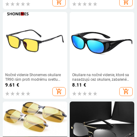
add_shopping_cart
add_shopping_cart
cyklistické farebné zrkadlové
polaroidové žlté slnečné okuliare
tienené okuliare
Nočné videnie Shonemes okuliare
Okuliare na nočné videnie, ktoré sa
TR90 rám proti modrému svetlu
nasadzujú cez okuliare, zabalené
štvorcové okuliare optické
do štítu, rybárske športové okuliare,
9.61
€
8.11
€
počítačové okuliare čierne modré
vetruodolné slnečné okuliare
add_shopping_cart
add_shopping_cart
pre mužov a ženy