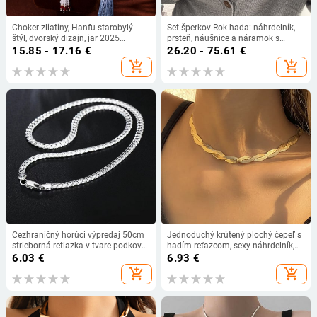
Choker zliatiny, Hanfu starobylý
Set šperkov Rok hada: náhrdelník,
štýl, dvorský dizajn, jar 2025
prsteň, náušnice a náramok s
vydanie, guľatý reťaz, pôvod Jinhua
geometrickým dizajnom z medi;
15.85 - 17.16
€
26.20 - 75.61
€
príves zliatiny; reťaz štandardná;
add_shopping_cart
add_shopping_cart
pre ženy; leto 2025
Cezhraničný horúci výpredaj 50cm
Jednoduchý krútený plochý čepeľ s
strieborná retiazka v tvare podkovy
hadím reťazcom, sexy náhrdelník,
60mm bočná retiazka ľahká
dámsky 2022, vintage zlatá farba,
6.03
€
6.93
€
luxusná šifrovaná reliéfna retiazka
kľúčne kosti, náhrdelníky,
add_shopping_cart
add_shopping_cart
dievčenské módne šperky