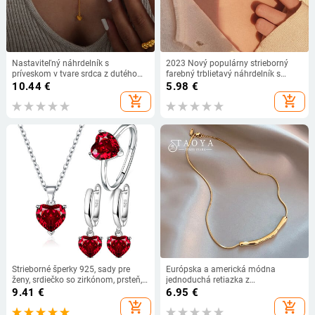
Nastaviteľný náhrdelník s
2023 Nový populárny strieborný
príveskom v tvare srdca z dutého
farebný trblietavý náhrdelník s
medveďa pre ženy z nehrdzavejúcej
kľúčnou kosťou pre ženy, jemné
10.44
€
5.98
€
ocele, dámske zlaté farby,
šperky, darček na svadobnú párty
add_shopping_cart
add_shopping_cart
vodotesné náhrdelníky pre dievčatá,
retiazka na krk
Strieborné šperky 925, sady pre
Európska a americká módna
ženy, srdiečko so zirkónom, prsteň,
jednoduchá retiazka z
náušnice, náhrdelník, svadobné,
nehrdzavejúcej ocele zlatej farby na
9.41
€
6.95
€
elegantné, vianočné, doprava
kľúčnu kosť pre ženy, krátke
add_shopping_cart
add_shopping_cart
zdarma
náhrdelníky, šperky