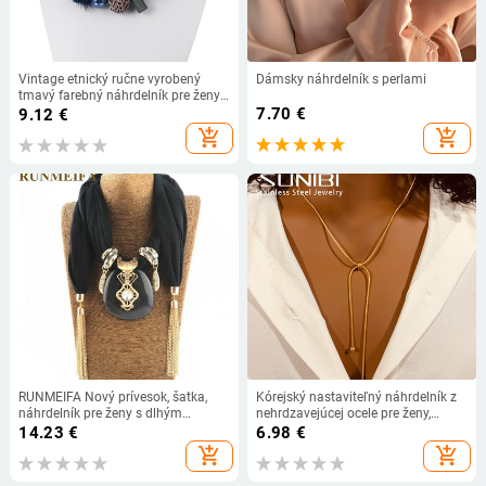
Vintage etnický ručne vyrobený
Dámsky náhrdelník s perlami
tmavý farebný náhrdelník pre ženy,
vyhlásenie s brmbolcami, maxi
7.70
€
9.12
€
náhrdelníky s príveskami, nový
add_shopping_cart
add_shopping_cart
dizajn, módne šperky
RUNMEIFA Nový prívesok, šatka,
Kórejský nastaviteľný náhrdelník z
náhrdelník pre ženy s dlhým
nehrdzavejúcej ocele pre ženy,
strapcom, čierna/biela/khaki
vysoko kvalitný dizajn, zlatá farba,
14.23
€
6.98
€
bavlnené náhrdelníky, náhrdelníky,
hadí reťazec, veľkoobchod,
add_shopping_cart
add_shopping_cart
šperky, darček #SW1852
dropshipping