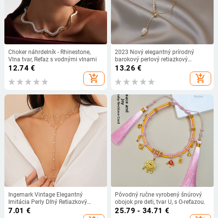
Choker náhrdelník - Rhinestone,
2023 Nový elegantný prírodný
Vlna tvar, Reťaz s vodnými vlnami
barokový perlový retiazkový
náhrdelník pre ženy, sexi retiazkové
12.74
€
13.26
€
doplnky na krk pre kórejské módne
add_shopping_cart
add_shopping_cart
šperky pre dievčatá
Ingemark Vintage Elegantný
Pôvodný ručne vyrobený šnúrový
Imitácia Perly Dlhý Retiazkový
obojok pre deti, tvar U, s O-reťazou.
Náhrdelník Dámske Goth Sexy
7.01
€
25.79 - 34.71
€
Korálky Strapec Hrudník Choker