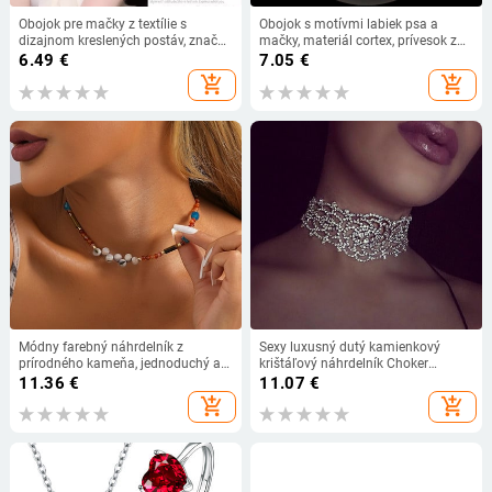
Obojok pre mačky z textílie s
Obojok s motívmi labiek psa a
dizajnom kreslených postáv, značky
mačky, materiál cortex, prívesok zo
Like silk, hmotnosť 49 g.
zliatiny, krížový reťazec, originálny
6.49
€
7.05
€
dizajn
add_shopping_cart
add_shopping_cart
Módny farebný náhrdelník z
Sexy luxusný dutý kamienkový
prírodného kameňa, jednoduchý a
krištáľový náhrdelník Choker
všestranný pre ženy, dámske
Elegantné svadobné šperky
11.36
€
11.07
€
banketové darčekové šperky,
Doplnky pre ženy Chocker #228747
add_shopping_cart
add_shopping_cart
veľkoobchodný priamy predaj