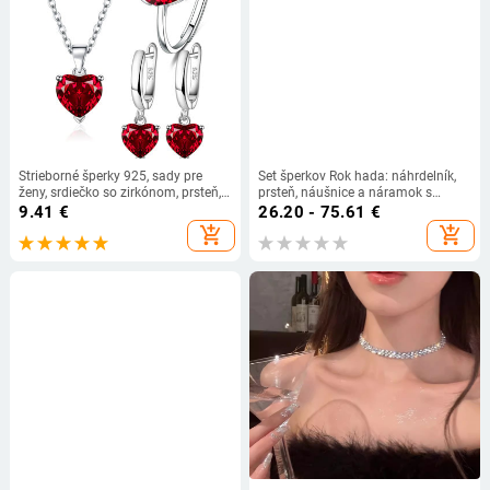
Strieborné šperky 925, sady pre
Set šperkov Rok hada: náhrdelník,
ženy, srdiečko so zirkónom, prsteň,
prsteň, náušnice a náramok s
náušnice, náhrdelník, svadobné,
geometrickým dizajnom z medi;
9.41
€
26.20 - 75.61
€
elegantné, vianočné, doprava
príves zliatiny; reťaz štandardná;
add_shopping_cart
add_shopping_cart
zdarma
pre ženy; leto 2025