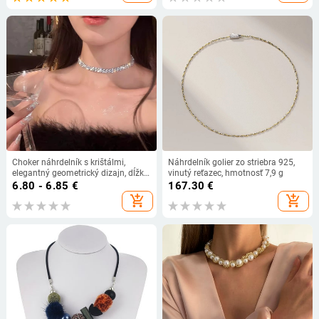
Choker náhrdelník s krištálmi,
Náhrdelník golier zo striebra 925,
elegantný geometrický dizajn, dĺžka
vinutý reťazec, hmotnosť 7,9 g
41-50 cm, hmotnosť 12 g, reťaz:
6.80 - 6.85
€
167.30
€
bežná
add_shopping_cart
add_shopping_cart