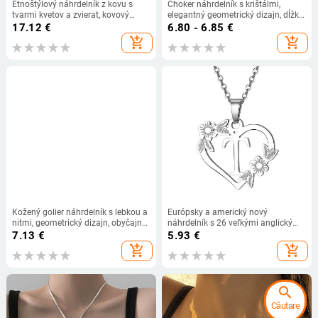
Etnoštýlový náhrdelník z kovu s
Choker náhrdelník s krištálmi,
tvarmi kvetov a zvierat, kovový
elegantný geometrický dizajn, dĺžka
prívesok, hmotnosť 50 g
41-50 cm, hmotnosť 12 g, reťaz:
17.12
€
6.80 - 6.85
€
bežná
add_shopping_cart
add_shopping_cart
Kožený golier náhrdelník s lebkou a
Európsky a americký nový
nitmi, geometrický dizajn, obyčajný
náhrdelník s 26 veľkými anglickými
reťaz
písmenami, prívesok s dutým
7.13
€
5.93
€
srdcom, slivkový list, náhrdelník s
add_shopping_cart
add_shopping_cart
bielym príveskom na kľúče s K
search
Căutare