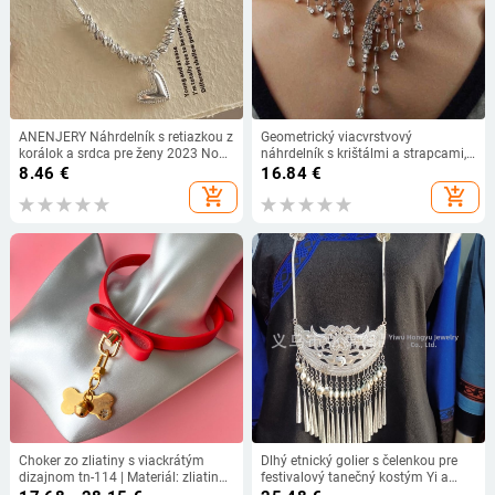
ANENJERY Náhrdelník s retiazkou z
Geometrický viacvrstvový
korálok a srdca pre ženy 2023 Nový
náhrdelník s krištálmi a strapcami,
trend retiazka na kľúčnu kosť
elegantný večerný šperk pre ženy
8.46
€
16.84
€
Choker prívesok šperky darčeky
add_shopping_cart
add_shopping_cart
Choker zo zliatiny s viackrátým
Dlhý etnický golier s čelenkou pre
dizajnom tn-114 | Materiál: zliatina;
festivalový tanečný kostým Yi a
Prívesok: zliatina; Hmotnosť: 110 g;
Miao