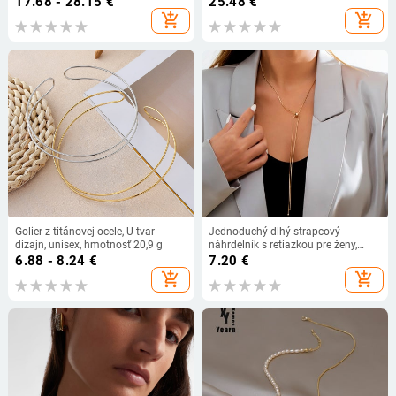
17.68 - 28.15
€
25.48
€
Viacvrstvový: Áno
add_shopping_cart
add_shopping_cart
Golier z titánovej ocele, U-tvar
Jednoduchý dlhý strapcový
dizajn, unisex, hmotnosť 20,9 g
náhrdelník s retiazkou pre ženy,
trendy nastaviteľný náhrdelník s
6.88 - 8.24
€
7.20
€
chokerom 2022, módne šperky,
add_shopping_cart
add_shopping_cart
retiazka na krk, darčeky pre
dievčatá