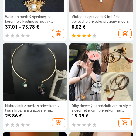
Weiman meďný šperkový set —
Vintage nepravidelný imitácia
korunné a kvetinové motívy,
perlového prívesku pre ženy, módny
skrútený reťazový náhrdelník, broš,
dámsky darček k narodeninám,
37.01 - 75.78
€
8.02
€
náušnice, jar 2025
veľkoobchod so šperkami
add_shopping_cart
add_shopping_cart
Náhrdelník z meďe s príveskom v
Dlhý drevený náhrdelník v retro štýle
tvare hrozna a glazovanými
s geometrickým príveskom, jar
korálkami, v štýle Strednej Antiky
2025.
25.86
€
15.39
€
add_shopping_cart
add_shopping_cart