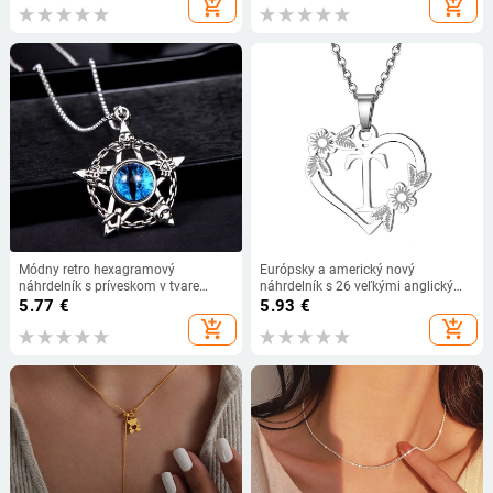
add_shopping_cart
add_shopping_cart
Stredné Šperky Doplnky
Módny retro hexagramový
Európsky a americký nový
náhrdelník s príveskom v tvare
náhrdelník s 26 veľkými anglickými
diabla pre mužov, hip hop,
písmenami, prívesok s dutým
5.77
€
5.93
€
osobnosť, lebka, šperky, punkové
srdcom, slivkový list, náhrdelník s
add_shopping_cart
add_shopping_cart
očné doplnky, darček pre párty
bielym príveskom na kľúče s K