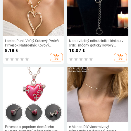
Lacteo Punk Veľký Srdcový Prsteň
Nastaviteľný náhrdelník s láskou v
Prívesok Náhrdelník Kovový
srdci, módny gotický kovový
Retiazkový Prívesok Choker Ženy
reťazec, prívesok, Y2k hip hop,
8.18
€
10.07
€
Párty Šperky Na Krk Unisex Darčeky
jednoduché dámske doplnky,
add_shopping_cart
add_shopping_cart
Chlapčenské Nové
šperky, darček pre dievčatá a
mužov.
Prívesok s popolom domáceho
e-Manco DIY viacvrstvový