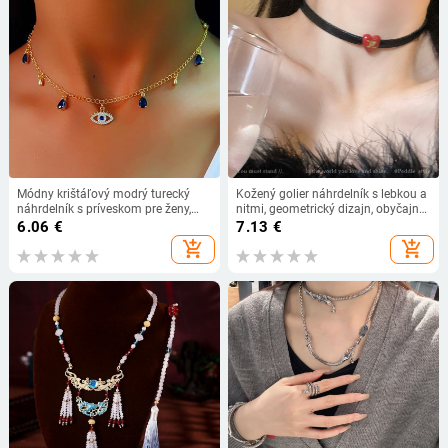
Módny krištáľový modrý turecký
Kožený golier náhrdelník s lebkou a
náhrdelník s príveskom pre ženy,
nitmi, geometrický dizajn, obyčajný
kvapka vody, jednoduchý boho
reťaz
6.06
€
7.13
€
dievčenský náhrdelník, darčekové
add_shopping_cart
add_shopping_cart
šperky