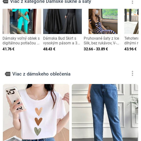
more_vert
more
Viac z kategórie Dámske sukne a šaty
Dámsky voľný oblek s
Dámska Bud Skirt s
Pruhované šaty z Ice
Tehotensk
digitálnou potlačou na
vysokým pásom a 3D
Silk, bez rukávov, V-
dlhými ru
mapu produktov cez
dekoráciou zo
výstrih, vysoký pás,
pletený ma
41.76
€
48.43
€
32.66 - 33.89
€
43.96
€
hranice 2021
spojenia | Dlhá sukňa,
midi dĺžka
výstrih do
bavlna-poliester zmes
pás, širo
more_vert
more
Viac z dámskeho oblečenia