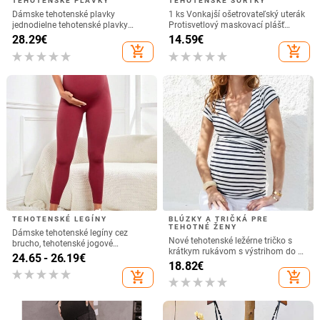
TEHOTENSKÉ PLAVKY
TEHOTENSKÉ ŠORTKY
Dámske tehotenské plavky
1 ks Vonkajší ošetrovateľský uterák
jednodielne tehotenské plavky
Protisvetlový maskovací plášť
ohlávka plavky dámske tehotenské
Multifunkčný kryt Cape Priedušný a
28.29
€
14.59
€
plavky Купальник Для
tenký v lete
add_shopping_cart
add_shopping_cart
Беременных
TEHOTENSKÉ LEGÍNY
BLÚZKY A TRIČKÁ PRE
TEHOTNÉ ŽENY
Dámske tehotenské legíny cez
Nové tehotenské ležérne tričko s
brucho, tehotenské jogové
krátkym rukávom s výstrihom do V,
nohavice, športové oblečenie,
24.65 - 26.19
€
prenosné dojčiace tričko pre
18.82
€
cvičebné legíny
tehotné ženy, popôrodné, bavlnené,
add_shopping_cart
add_shopping_cart
na laktáciu