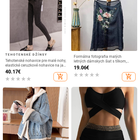
TEHOTENSKÉ DŽÍNSY
Formálna fotografia malých
Tehotenské nohavice pre malé nohy,
letných dámskych šiat s tílkom,
elastické ceruzkové nohavice na jar
nového čínskeho retro literárneho
19.06
€
a jeseň, univerzálne brušné
spodného oblečenia, silnej výšivky,
40.17
€
nohavice na jeseň a zimu, úzke
bavlnenej a ľanovej vesty
add_shopping_cart
add_shopping_cart
zoštíhľujúce nohavice