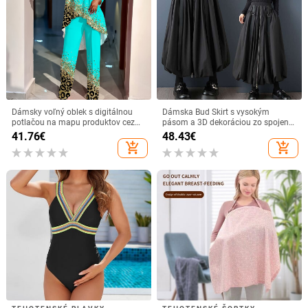
Dámsky voľný oblek s digitálnou
Dámska Bud Skirt s vysokým
potlačou na mapu produktov cez
pásom a 3D dekoráciou zo spojenia
hranice 2021
| Dlhá sukňa, bavlna-poliester zmes
41.76
€
48.43
€
add_shopping_cart
add_shopping_cart