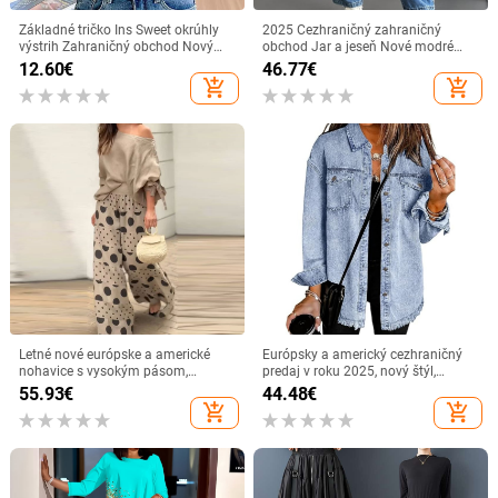
Základné tričko Ins Sweet okrúhly
2025 Cezhraničný zahraničný
výstrih Zahraničný obchod Nový
obchod Jar a jeseň Nové modré
outfit Dámske potlačené módne
vysoké pásové voľné rovné
12.60
€
46.77
€
internetové celebrity horúce
nohavice zoštíhľujúce univerzálne
add_shopping_cart
add_shopping_cart
dochádzajúce tričko s krátkym
džínsy
rukávom
Letné nové európske a americké
Európsky a americký cezhraničný
nohavice s vysokým pásom,
predaj v roku 2025, nový štýl,
cezhraničná móda s šikmým
košeľa s raw edge, džínsová ležérna
55.93
€
44.48
€
golierom a odhalenými ramenami z
voľná bunda
add_shopping_cart
add_shopping_cart
roku 2024, letné, s potlačou,
dámske