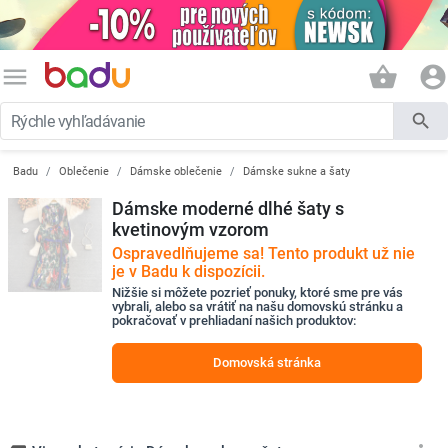
menu
shopping_basket
account_circle
search
Badu
Oblečenie
Dámske oblečenie
Dámske sukne a šaty
Dámske moderné dlhé šaty s
kvetinovým vzorom
Ospravedlňujeme sa! Tento produkt už nie
je v Badu k dispozícii.
Nižšie si môžete pozrieť ponuky, ktoré sme pre vás
vybrali, alebo sa vrátiť na našu domovskú stránku a
pokračovať v prehliadaní našich produktov:
Domovská stránka