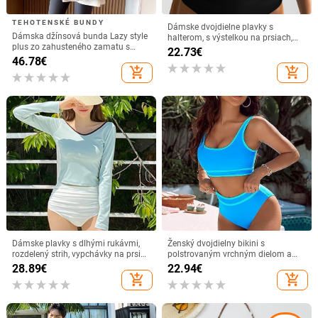
TEHOTENSKÉ BUNDY
Dámske dvojdielne plavky s
Dámska džínsová bunda Lazy style
halterom, s výstelkou na prsiach,
plus zo zahusteného zamatu s
bez kovovej opory — 82% polyester;
22.73
€
obojstranným vzorom, nová
hmotnosť 300 g; podšívka 18%
46.78
€
jesenno-zimná bunda 2025, voľný
polyester
add_shopping_cart
add_shopping_cart
dizajn
Dámske plavky s dlhými rukávmi,
Ženský dvojdielny bikini s
rozdelený strih, vypchávky na prsia,
polstrovaným vrchným dielom a
vysoký pás, otvorený chrbát
bez kovovej podpory; materiál
28.89
€
22.94
€
nylon s 80% elastánu; podšívka
add_shopping_cart
add_shopping_cart
polyester s 20% elastánu; hmotnosť
250 g; sexy vzor; vhodný na
plávanie.