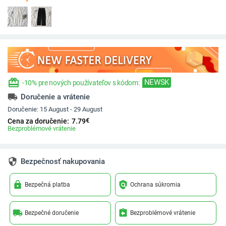
redeem
NEWSK
-10% pre nových používateľov s kódom:
local_shipping
Doručenie a vrátenie
Doručenie:
15 August - 29 August
€
Cena za doručenie:
7.79
Bezproblémové vrátenie
security
Bezpečnosť nakupovania
lock
policy
Bezpečná platba
Ochrana súkromia
local_shipping
assignment_return
Bezpečné doručenie
Bezproblémové vrátenie