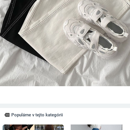
more
Populárne v tejto kategórii