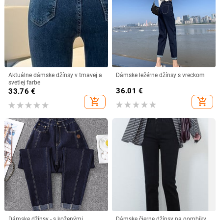
Aktuálne dámske džínsy v tmavej a
Dámske ležérne džínsy s vreckom
svetlej farbe
36.01
€
33.76
€
add_shopping_cart
add_shopping_cart
Dámske džínsy - s koženými
Dámske čierne džínsy na gombíky