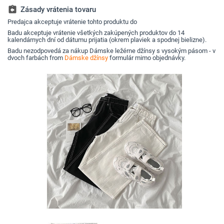
nohavice
assignment_return
Zásady vrátenia tovaru
Predajca akceptuje vrátenie tohto produktu do
Badu akceptuje vrátenie všetkých zakúpených produktov do 14
kalendárnych dní od dátumu prijatia (okrem plaviek a spodnej bielizne).
Badu nezodpovedá za nákup Dámske ležérne džínsy s vysokým pásom - v
dvoch farbách from
Dámske džínsy
formulár mimo objednávky.