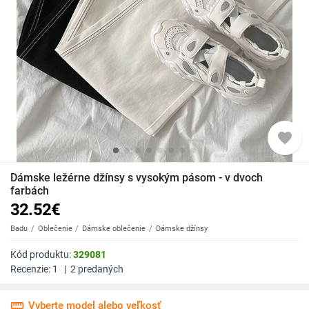
favorite
Dámske ležérne džínsy s vysokým pásom - v dvoch
farbách
32.52
€
Badu
Oblečenie
Dámske oblečenie
Dámske džínsy
Kód produktu:
329081
Recenzie:
1
|
2
predaných
straighten
Vyberte model alebo veľkosť