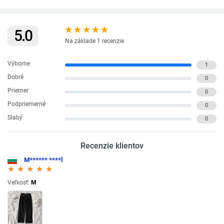
5.0
Na základe 1 recenzie
Výborne
1
Dobré
0
Priemer
0
Podpriemerné
0
Slabý
0
Recenzie klientov
M****** ****l
star_rate
star_rate
star_rate
star_rate
star_rate
Veľkosť:
M