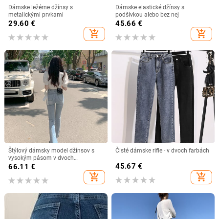
Dámske ležérne džínsy s
Dámske elastické džínsy s
metalickými prvkami
podšívkou alebo bez nej
29.60
€
45.66
€
add_shopping_cart
add_shopping_cart
Štýlový dámsky model džínsov s
Čisté dámske rifle - v dvoch farbách
vysokým pásom v dvoch
prevedeniach
45.67
€
66.11
€
add_shopping_cart
add_shopping_cart