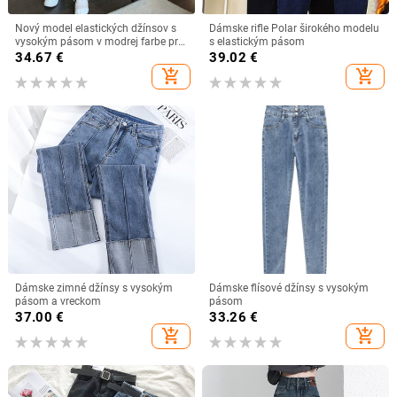
Nový model elastických džínsov s
Dámske rifle Polar širokého modelu
vysokým pásom v modrej farbe pre
s elastickým pásom
ženy
34.67
€
39.02
€
add_shopping_cart
add_shopping_cart
Dámske zimné džínsy s vysokým
Dámske flísové džínsy s vysokým
pásom a vreckom
pásom
37.00
€
33.26
€
add_shopping_cart
add_shopping_cart