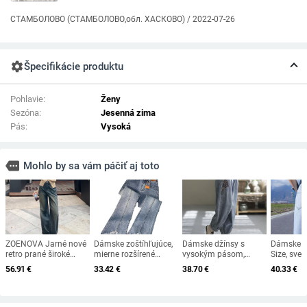
СТАМБОЛОВО (СТАМБОЛОВО,обл. ХАСКОВО) / 2022-07-26
settings
Špecifikácie produktu
Pohlavie:
Ženy
Sezóna:
Jesenná zima
Pás:
Vysoká
more
Mohlo by sa vám páčiť aj toto
ZOENOVA Jarné nové
Dámske zoštíhľujúce,
Dámske džínsy s
Dámske d
retro prané široké
mierne rozšírené
vysokým pásom,
Size, sve
nohavice Dámske
džínsy s vysokým
elastické, s výšivkou,
rovné, voľ
56.91
€
33.42
€
38.70
€
40.33
€
módne džínsy
pásom, nové jesenné,
ležérne, voľné,
nohavice
Kancelárske elegantné
slim fit, mierne
vaqueros, streetwear,
pásom, ši
vysoké pásové rovné
elastické rozšírené
vintage, dámske
nohavice,
všestranné džínsové
nohavice s raw edge
džínsy
nohavice