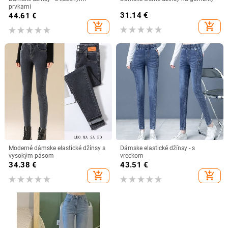
prvkami
31.14
€
44.61
€
add_shopping_cart
add_shopping_cart
Moderné dámske elastické džínsy s
Dámske elastické džínsy - s
vysokým pásom
vreckom
34.38
€
43.51
€
add_shopping_cart
add_shopping_cart