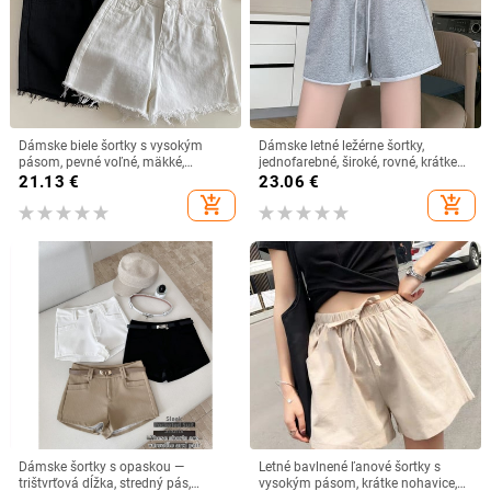
Dámske biele šortky s vysokým
Dámske letné ležérne šortky,
pásom, pevné voľné, mäkké,
jednofarebné, široké, rovné, krátke
rozstrapkané, letné krátke džínsové
nohavice s elastickým pásom,
21.13
€
23.06
€
nohavice, všestranné, čierne
bežecké, fitness, športové šortky
add_shopping_cart
add_shopping_cart
džínsové nohavice na dochádzanie
Dámske šortky s opaskou —
Letné bavlnené ľanové šortky s
trištvrťová dĺžka, stredný pás,
vysokým pásom, krátke nohavice,