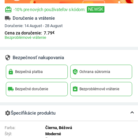
redeem
NEWSK
-10% pre nových používateľov s kódom:
local_shipping
Doručenie a vrátenie
Doručenie:
14 August - 28 August
€
Cena za doručenie:
7.79
Bezproblémové vrátenie
security
Bezpečnosť nakupovania
lock
policy
Bezpečná platba
Ochrana súkromia
local_shipping
assignment_return
Bezpečné doručenie
Bezproblémové vrátenie
settings
Špecifikácie produktu
Farba:
Čierna, Béžová
Štýl:
Moderné