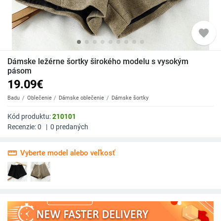
favorite
Dámske ležérne šortky širokého modelu s vysokým
pásom
19.09
€
Badu
Oblečenie
Dámske oblečenie
Dámske šortky
Kód produktu:
210101
Recenzie:
0
|
0
predaných
straighten
Vyberte model alebo veľkosť