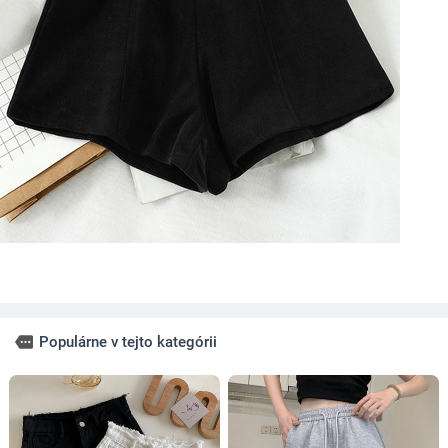
more
Populárne v tejto kategórii