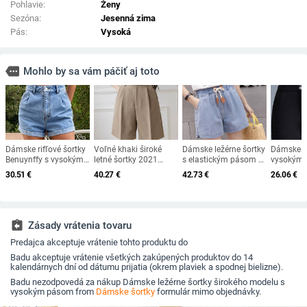
Pohlavie:
Ženy
Sezóna:
Jesenná zima
Pás:
Vysoká
more
Mohlo by sa vám páčiť aj toto
Dámske rifľové šortky
Voľné khaki široké
Dámske ležérne šortky
Dámske š
Benuynffy s vysokým
letné šortky 2021
s elastickým pásom a
vysokým
pásom, rovné, 2022,
ležérne s vysokým
vreckami
gombíkmi
30.51
€
40.27
€
42.73
€
26.06
€
letné, ležérne,
pásom, ležérne
viacerých
streetwear, dámske, s
oblekové látkové
vreckami a rolovaným
nohavice po kolená,
lemom
dámske capri,
bermudy
assignment_return
Zásady vrátenia tovaru
Predajca akceptuje vrátenie tohto produktu do
Badu akceptuje vrátenie všetkých zakúpených produktov do 14
kalendárnych dní od dátumu prijatia (okrem plaviek a spodnej bielizne).
Badu nezodpovedá za nákup Dámske ležérne šortky širokého modelu s
vysokým pásom from
Dámske šortky
formulár mimo objednávky.