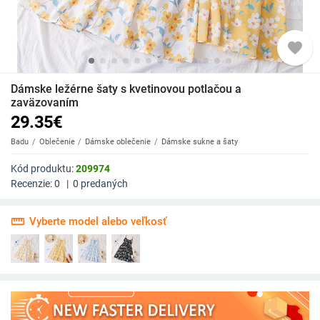
favorite
Dámske ležérne šaty s kvetinovou potlačou a
zaväzovaním
29.35
€
Badu
Oblečenie
Dámske oblečenie
Dámske sukne a šaty
Kód produktu:
209974
Recenzie:
0
|
0
predaných
straighten
Vyberte model alebo veľkosť