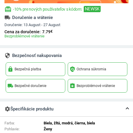
redeem
NEWSK
-10% pre nových používateľov s kódom:
local_shipping
Doručenie a vrátenie
Doručenie:
13 August - 27 August
€
Cena za doručenie:
7.79
Bezproblémové vrátenie
security
Bezpečnosť nakupovania
lock
policy
Bezpečná platba
Ochrana súkromia
local_shipping
assignment_return
Bezpečné doručenie
Bezproblémové vrátenie
settings
Špecifikácie produktu
Farba:
Biela, žltá, modrá, čierna, biela
Pohlavie:
Ženy