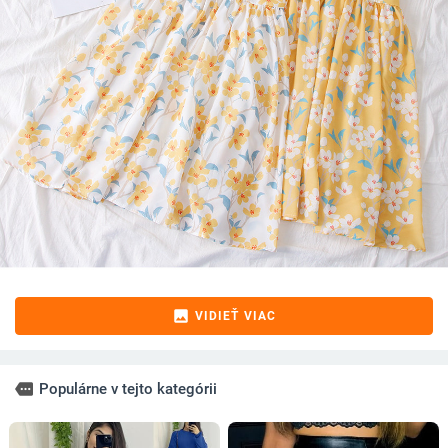
image
VIDIEŤ VIAC
more
Populárne v tejto kategórii