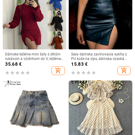
Dámske ležérne mini šaty s dlhým
Sexy dámska zavinovacia sukňa z
rukávom a výstrihom do V, ležérne,
PU kože na zips, dámska vysoká
s kapucňou, s výstrihom do V, s
sukňa s výstrihom do klubu, párty,
35.68
€
15.83
€
dlhým rukávom, ležérne,
priliehavá sukňa, nočný klub, čierna
add_shopping_cart
add_shopping_cart
kancelárske, dámske šaty pre ženy,
dámska sukňa
župan Femme