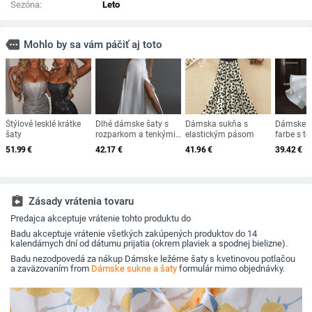
Sezóna:
Leto
more
Mohlo by sa vám páčiť aj toto
Štýlové lesklé krátke
Dlhé dámske šaty s
Dámska sukňa s
Dámske ša
šaty
rozparkom a tenkými
elastickým pásom
farbe s t
ramienkami
ramienka
51.99
€
42.17
€
41.96
€
39.42
€
assignment_return
Zásady vrátenia tovaru
Predajca akceptuje vrátenie tohto produktu do
Badu akceptuje vrátenie všetkých zakúpených produktov do 14
kalendárnych dní od dátumu prijatia (okrem plaviek a spodnej bielizne).
Badu nezodpovedá za nákup Dámske ležérne šaty s kvetinovou potlačou
a zaväzovaním from
Dámske sukne a šaty
formulár mimo objednávky.