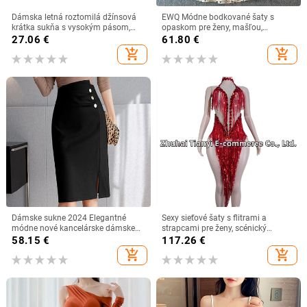
Dámska letná roztomilá džínsová
EWQ Módne bodkované šaty s
krátka sukňa s vysokým pásom,
opaskom pre ženy, mašľou,
ležérna áčková skladaná sukňa v
šnurovaním, naberaným pásom,
27.06
€
61.80
€
kórejskom štýle s okrajmi Burr Edge
krátkymi rukávmi, áčkovým
add_shopping_cart
add_shopping_cart
strihom, leto 2024, nové, 27X200
Dámske sukne 2024 Elegantné
Sexy sieťové šaty s flitrami a
módne nové kancelárske dámske
strapcami pre ženy, scénický
sukne Čierne úzke ceruzkové
kostým pre klubový latinský tanec,
58.15
€
117.26
€
ležérne sukne s vysokým pásom pre
európsko-americký štýl
add_shopping_cart
add_shopping_cart
ženy Faldas A890