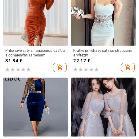
Priliehavé šaty s nariasenou časťou
Krátke priliehavé šaty so strapcami
a odhalenými ramenami
a výrezmi
31.84
€
22.17
€
add_shopping_cart
add_shopping_cart