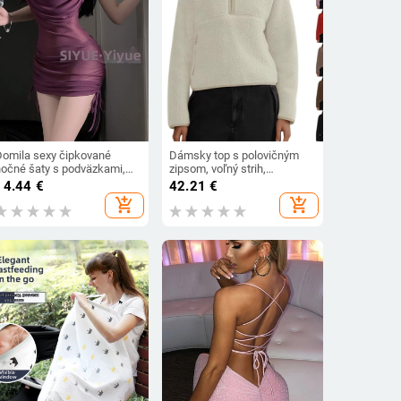
Domila sexy čipkované
Dámsky top s polovičným
nočné šaty s podväzkami,
zipsom, voľný strih,
viazaním na pás a pokrytím
univerzálny ležérny vrchný
14.44
€
42.21
€
bokov
diel, jeseň 2024
add_shopping_cart
add_shopping_cart