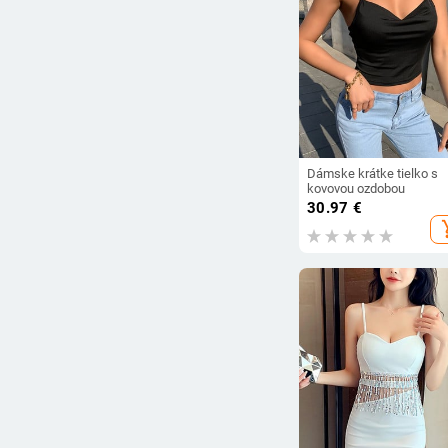
Dámske krátke tielko s
kovovou ozdobou
30.97
€
add_s