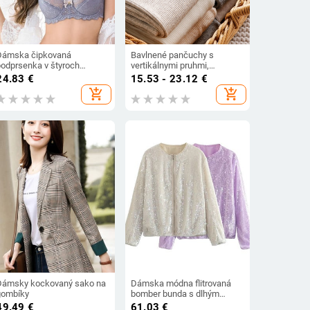
Dámska čipkovaná
Bavlnené pančuchy s
podprsenka v štyroch
vertikálnymi pruhmi,
farbách
zoštíhľujúce, na jeseň-zimu,
24.83
€
15.53 - 23.12
€
ľahká kompresia, farba
add_shopping_cart
add_shopping_cart
ovseno-biela, japonský štýl.
Dámsky kockovaný sako na
Dámska módna flitrovaná
gombíky
bomber bunda s dlhým
rukávom a zipsom na
49.49
€
61.03
€