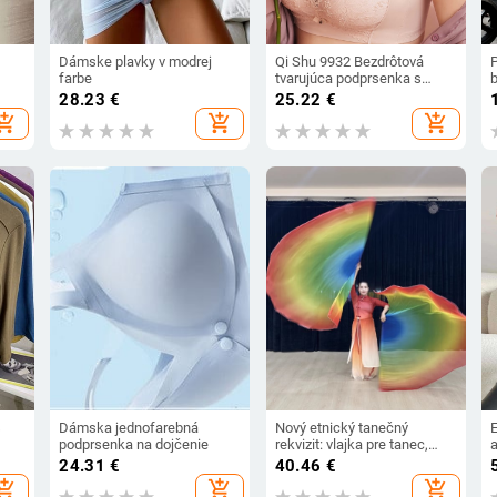
Dámske plavky v modrej
Qi Shu 9932 Bezdrôtová
P
farbe
tvarujúca podprsenka s
b
vyvýšením, nastaviteľná, bez
28.23
€
25.22
€
bočných kostí, proti poklesu
hopping_cart
add_shopping_cart
add_shopping_cart
pre ženy
s
Dámska jednofarebná
Nový etnický tanečný
podprsenka na dojčenie
rekvizit: vlajka pre tanec,
gradientný šál z šifónu a
24.31
€
40.46
€
ozdoba na chrbte s krídlami
hopping_cart
add_shopping_cart
add_shopping_cart