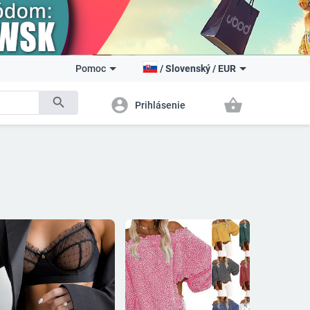
Pomoc
/
Slovenský
/
EUR
search
account_circle
shopping_basket
Prihlásenie