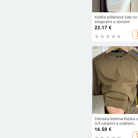
Krátke priliehavé šaty so
strapcami a výrezmi
22.17
€
add_s
Dámska ležérna blúzka 
3/4 rukávmi a oválnym
výstrihom
16.50
€
add_s