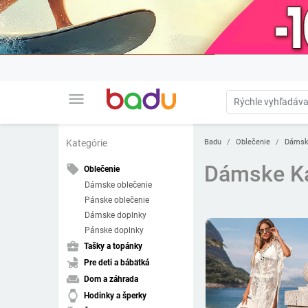
menu
Badu
Oblečenie
Dámsk
Kategórie
Dámske K
local_offer
Oblečenie
Dámske oblečenie
Pánske oblečenie
Dámske doplnky
Pánske doplnky
business_center
Tašky a topánky
child_friendly
Pre deti a bábätká
weekend
Dom a záhrada
watch
Hodinky a šperky