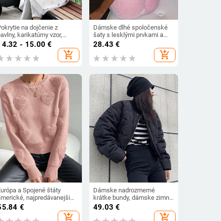
okrytie na dojčenie z
Dámske dlhé spoločenské
avlny, karikatúrny vzor,
šaty s lesklými prvkami a
polovičné rukávy, 95% bavlna
zaväzovaním
14.32 - 15.00
€
28.43
€
add_shopping_cart
add_shopping_cart
Európa a Spojené štáty
Dámske nadrozmerné
americké, najpredávanejšie
krátke bundy, dámske zimné
dámske cezhraničné
kabáty s dlhým rukávom,
55.84
€
49.03
€
jesenné a zimné nové
bomber bundy, vrchné
add_shopping_cart
add_shopping_cart
módne univerzálne sveter s
oblečenie, parka, kabát