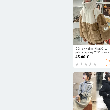
Dámsky zimný kabát z
jahňacej vlny 2021, nový
študentský japonský mä
45.00
€
dievčenský roztomilý a
add_s
zamatový hrubý sveter s
kapucňou, predaj