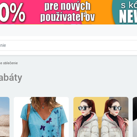
e oblečenie
abáty