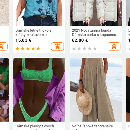
Dámske letné tričko s
2021 Nová zimná bunda
krátkym rukávom a
Dámska parka s kapucňou,
65%
výstrihom do V, motýľovou
hrubá páperová bavlnená
15.83
€
62.80
€
300
potlačou, ležérne, voľné,
podšívka, dámska bunda,
b
hopping_cart
add_shopping_cart
add_shopping_cart
veľkosť 3XL
krátky kabát, tenký teplý
vrchný odev P772
s
b
Dámske plavky z dvoch
Voľné ľanové tehotenské