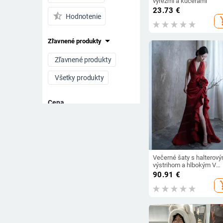
výrezmi a kučerami
23.73
€
star_half
Hodnotenie
add_s
arrow_drop_down
Zľavnené produkty
Zľavnené produkty
Všetky produkty
Cena
-
Vymazať filtre
Večerné šaty s halterov
výstrihom a hlbokým V
výstrihom, bez rukávov,
90.91
€
polyesterová tkanina, let
add_s
2024