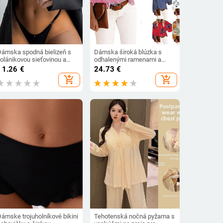
Dámska spodná bielizeň s
Dámska široká blúzka s
volánikovou sieťovinou a
odhalenými ramenami a
čipkou, 2-dielna spodná
širokými rukávmi
11.26
€
24.73
€
ielizeň, priehľadné
add_shopping_cart
add_shopping_cart
podprsenky, nohavičky,
úpravy, biele, sexy,
ezšvové, 4,7 cm, dámy do...
Dámske trojuholníkové bikini
Tehotenská nočná pyžama s