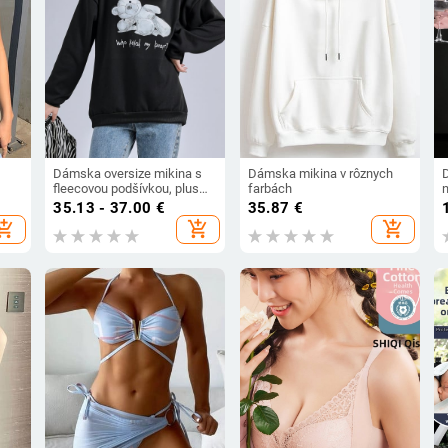
Dámska oversize mikina s
Dámska mikina v rôznych
fleecovou podšívkou, plus
farbách
veľkosť, okrúhly výstrih, dlhé
35.13 - 37.00
€
35.87
€
rukávy, stredná dĺžka,
hopping_cart
add_shopping_cart
add_shopping_cart
vhodná pre jar, jeseň a zimu