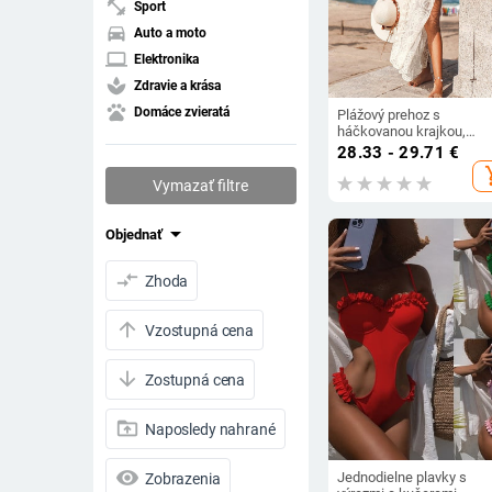
fitness_center
Šport
directions_car
Auto a moto
laptop
Elektronika
spa
Zdravie a krása
pets
Domáce zvieratá
Plážový prehoz s
háčkovanou krajkou,
otvorený dizajn, bavlna 
28.33 - 29.71
€
s bavlnenou podšívkou, 
add_s
g/m², plážové šaty s UV
Vymazať filtre
ochranou
arrow_drop_down
Objednať
compare_arrows
Zhoda
arrow_upward
Vzostupná cena
arrow_downward
Zostupná cena
drive_folder_upload
Naposledy nahrané
visibility
Jednodielne plavky s
Zobrazenia