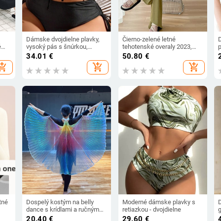
Dámske dvojdielne plavky,
Čierno-zelené letné
é
vysoký pás s šnúrkou,
tehotenské overaly 2023,
5%
vyztužený vršok, bez kovovej
dlhé voľné, natiahnuté
34.01
€
50.80
€
výstuže, elastický polyester-
ramienko, vysoký pás,
hopping_cart
add_shopping_cart
add_shopping_cart
spandex materiál
tehotné ženy, sexy
tehotenské overaly
tné
Dospelý kostým na belly
Moderné dámske plavky s
dance s krídlami a ručným
retiazkou - dvojdielne
hákom (Wy006 • jar 2022 •
20.40
€
29.60
€