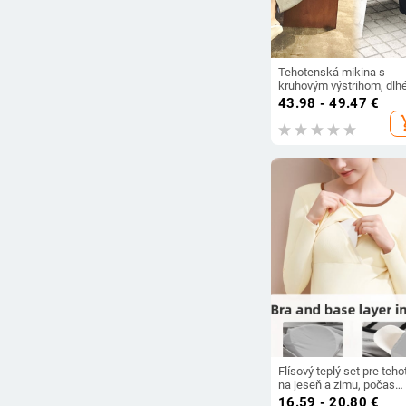
Tehotenská mikina s
kruhovým výstrihom, dlh
rukávy, stredná dĺžka, 9
43.98 - 49.47
€
bavlna
add_s
Flísový teplý set pre teho
na jeseň a zimu, počas
tehotenstva aj po pôrode
16.59 - 20.80
€