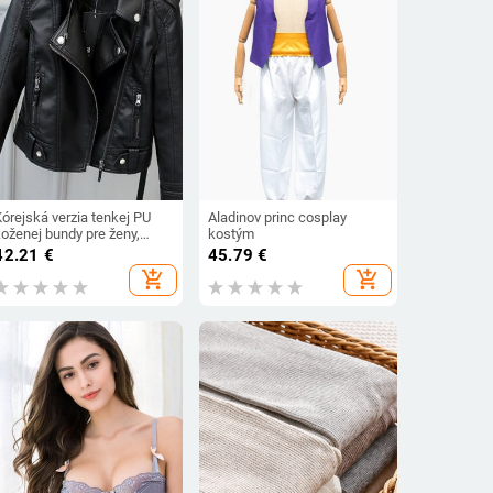
órejská verzia tenkej PU
Aladinov princ cosplay
koženej bundy pre ženy,
kostým
jar/jeseň/zima 2023, nový
42.21
€
45.79
€
motocyklový kožený krátky
add_shopping_cart
add_shopping_cart
kabát