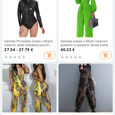
Dámsky PU kožený overal s dlhými
Dámske overaly s dlhým rukávom,
rukávmi, lesklý zrkadlový povrch,
golierom a opaskom, široké overaly,
stredný pás, nohavice po trištvrte
elegantné jednofarebné, bežné,
27.34 - 27.79
€
40.22
€
košeľové, nadrozmerné, streetwear,
add_shopping_cart
add_shopping_cart
nové