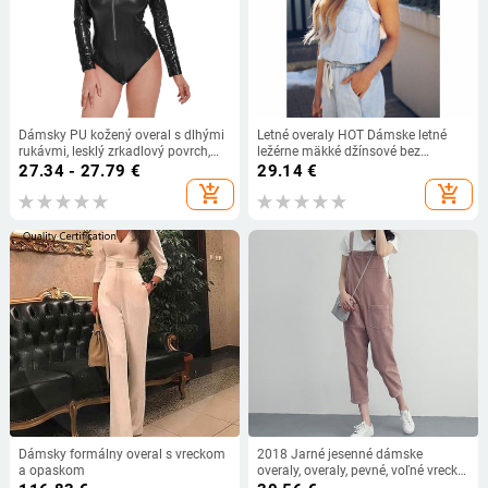
Dámsky PU kožený overal s dlhými
Letné overaly HOT Dámske letné
rukávmi, lesklý zrkadlový povrch,
ležérne mäkké džínsové bez
stredný pás, nohavice po trištvrte
rukávov s výstrihom do O-krku,
27.34 - 27.79
€
29.14
€
šnurovanie a vysoký pás, overaly s
add_shopping_cart
add_shopping_cart
popruhmi
Dámsky formálny overal s vreckom
2018 Jarné jesenné dámske
a opaskom
overaly, overaly, pevné, voľné vrecká,
manšestrové overaly, dámske