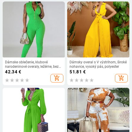
Dámske oblečenie, klubové
Dámsky overal s V výstrihom, široké
narodeninové overaly, ležérne, bez
nohavice, vysoký pás, polyester
rukávov, skinny Romper, elastické
42.34
€
51.81
€
nohavice, ceruzkové nohavice,
add_shopping_cart
add_shopping_cart
jogger, fitness overaly