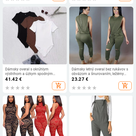
Dámsky overal s okrúhlym
Dámsky letný overal bez rukávov s
výstrihom a úzkym spodným
obväzom a šnurovaním, ležérny
dielom, veľkosť 36, jeseň 2024,
overal s okrúhlym výstrihom a
41.42
€
23.27
€
niťou, tenkými pásikmi, priliehavým
zipsom
add_shopping_cart
add_shopping_cart
strihom