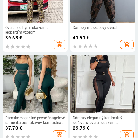
Overal s dlhým rukávom a
Dámsky maskáčový overal
leopardím vzorom
41.91
€
39.63
€
add_shopping_cart
add_shopping_cart
Dámske elegantné pevné špagetové
Dámsky elegantný kontrastný
ramienka bez rukávov, kontrastná
sieťovaný overal s úzkymi
sieťovina, sexy rovné nohavice
nohavicami a opaskom
37.70
€
29.79
€
add_shopping_cart
add_shopping_cart