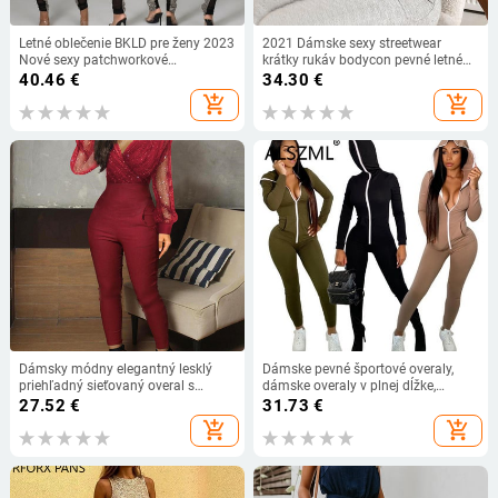
Letné oblečenie BKLD pre ženy 2023
2021 Dámske sexy streetwear
Nové sexy patchworkové
krátky rukáv bodycon pevné letné
perspektívne nočné klubové
športové fitness overaly Romper
40.46
€
34.30
€
oblečenie s okrúhlym výstrihom a
overaly pre ženy
add_shopping_cart
add_shopping_cart
dlhým rukávom, jednodielne
Dámsky módny elegantný lesklý
Dámske pevné športové overaly,
priehľadný sieťovaný overal s
dámske overaly v plnej dĺžke,
trblietkami a vreckami
jesenný štýl, sexy jednodielne body,
27.52
€
31.73
€
overaly
add_shopping_cart
add_shopping_cart