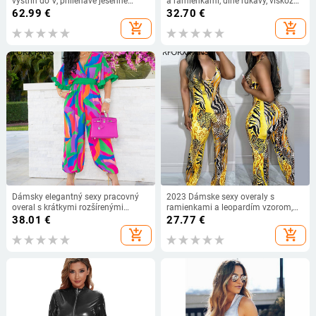
výstrih do V, priliehavé jesenné
a ramienkami, dlhé rukávy, viskóza
džínsy, ležérne ceruzkové overaly,
95%+, úzky strih, trojštvrťové
62.99
€
32.70
€
kombinézy
nohavice
add_shopping_cart
add_shopping_cart
Dámsky elegantný sexy pracovný
2023 Dámske sexy overaly s
overal s krátkymi rozšírenými
ramienkami a leopardím vzorom,
rukávmi a výstrihom do V
rovné nohavice a bez rukávov
38.01
€
27.77
€
add_shopping_cart
add_shopping_cart