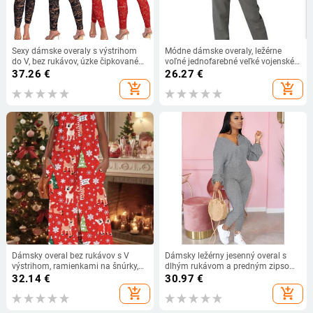
Sexy dámske overaly s výstrihom
Módne dámske overaly, ležérne
do V, bez rukávov, úzke čipkované
voľné jednofarebné veľké vojenské
klubové overaly, čierne párty overaly
nohavice s prackou
37.26
€
26.27
€
add_shopping_cart
add_shopping_cart
Dámsky overal bez rukávov s V
Dámsky ležérny jesenný overal s
výstrihom, ramienkami na šnúrky,
dlhým rukávom a predným zipsom,
opasok, široké nohavice, potlač
jednofarebný dlhý overal
32.14
€
30.97
€
soba a vianočného stromu
add_shopping_cart
add_shopping_cart