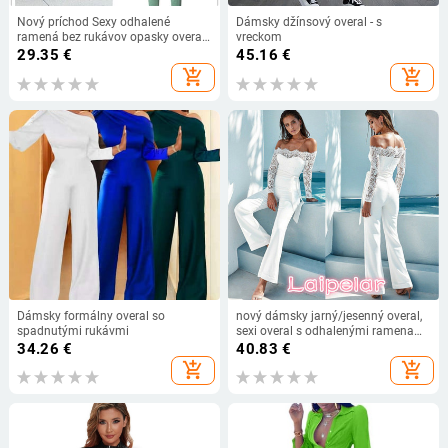
Nový príchod Sexy odhalené
Dámsky džínsový overal - s
ramená bez rukávov opasky overaly
vreckom
letné ženy pevné ležérne vrecká dlhé
29.35
€
45.16
€
overaly štíhle plážové oblečenie
add_shopping_cart
add_shopping_cart
koren štýl
Dámsky formálny overal so
nový dámsky jarný/jesenný overal,
spadnutými rukávmi
sexi overal s odhalenými ramenami
a dlhým rukávom, dámske body s
34.26
€
40.83
€
čipkou a patchworkom, dámsky
add_shopping_cart
add_shopping_cart
overal Laipelar