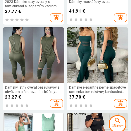
2023 Dámske sexy overaly s
Dámsky maskáčový overal
ramienkami a leopardím vzorom,
rovné nohavice a bez rukávov
41.91
€
27.77
€
add_shopping_cart
add_shopping_cart
Dámsky letný overal bez rukávov s
Dámske elegantné pevné špagetové
obväzom a šnurovaním, ležérny
ramienka bez rukávov, kontrastná
overal s okrúhlym výstrihom a
sieťovina, sexy rovné nohavice
23.27
€
37.70
€
zipsom
add_shopping_cart
add_shopping_cart
search
Căutare