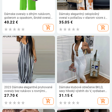
Dámske overaly s dlhým rukávom,
Dámsky elegantný celoplošný
golierom a opaskom, široké overaly,
overal s potlačou v starom vzore z
elegantné jednofarebné, bežné,
roku 2023, krátkymi rukávmi,
40.22
€
35.05
€
košeľové, nadrozmerné, streetwear,
daigonálnym golierom a kovovými
add_shopping_cart
add_shopping_cart
nové
opaskami
2023 Dámske elegantné pruhované
Dámske klubové oblečenie BKLD,
overaly bez rukávov s rovnými
sexy hlboký výstrih do V, vydlabané
nohavicami a špagetovými
bez rukávov, čierne bodycon, fitness
27.70
€
31.15
€
ramienkami
overal, jednofarebný
add_shopping_cart
add_shopping_cart