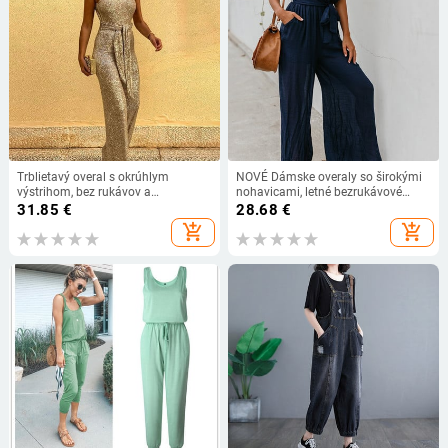
Trblietavý overal s okrúhlym
NOVÉ Dámske overaly so širokými
výstrihom, bez rukávov a
nohavicami, letné bezrukávové
odhalením chrbta s flitrami
overaly, dlhé nohavice, kancelárske
31.85
€
28.68
€
elegantné overaly, overal, nohavice
add_shopping_cart
add_shopping_cart