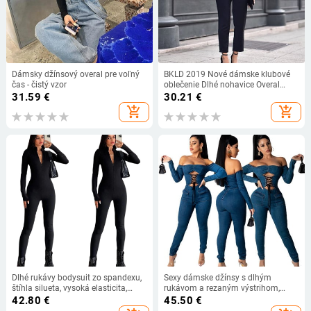
Dámsky džínsový overal pre voľný
BKLD 2019 Nové dámske klubové
čas - čistý vzor
oblečenie Dlhé nohavice Overal
Letný overal Bodycon Párty Overal
31.59
€
30.21
€
Sexy bez rukávov Čierny dutý overal
add_shopping_cart
add_shopping_cart
Dlhé rukávy bodysuit zo spandexu,
Sexy dámske džínsy s dlhým
štíhla silueta, vysoká elasticita,
rukávom a rezaným výstrihom,
jeseň 2025
ležérny overal s šnurovaním,
42.80
€
45.50
€
džínsové ceruzkové overaly