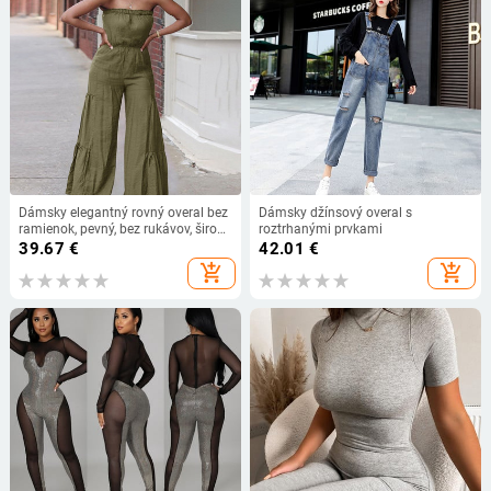
Dámsky elegantný rovný overal bez
Dámsky džínsový overal s
ramienok, pevný, bez rukávov, široký
roztrhanými prvkami
sexy overal
39.67
€
42.01
€
add_shopping_cart
add_shopping_cart