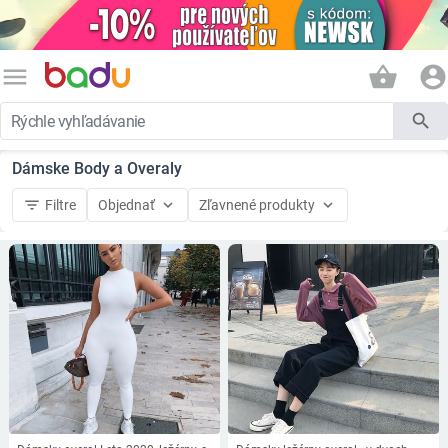
menu
shopping_basket
account_circle
search
Dámske Body a Overaly
filter_list
keyboard_arrow_down
keyboard_arrow_down
Filtre
Objednať
Zľavnené produkty