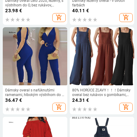
Dámsky overal Leto 2020, ležérny, s
Dámsky ležérny overal - v dvoch
výstrihom do O, bez rukávov,
farbách
ceruzkové nohavice, športové
23.98
€
40.11
€
oblečenie, fitness, priliehavé,
add_shopping_cart
add_shopping_cart
dámsky overal
Dámsky overal s nafúknutými
80% HORÚCE ZĽAVY！！！Dámsky
ramenami, hlbokým výstrihom do V,
overal bez rukávov s gombíkami,
krátkym rukávom, elegantným
vreckami a širokými nohavicami,
36.47
€
24.31
€
kancelárskym overalom s jedným
pracovný overal s náprsníkom
add_shopping_cart
add_shopping_cart
kusom, novým jarným letným
overalom