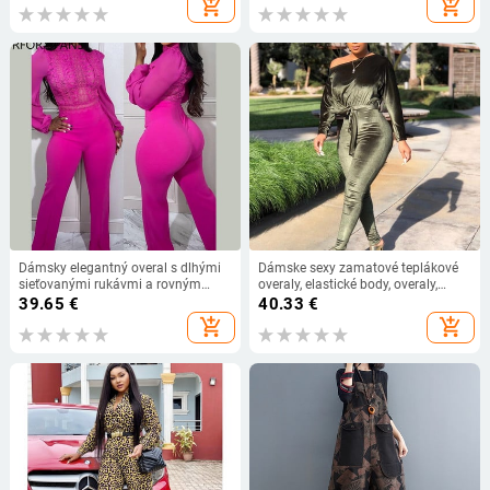
add_shopping_cart
add_shopping_cart
Dámsky elegantný overal s dlhými
Dámske sexy zamatové teplákové
sieťovanými rukávmi a rovným
overaly, elastické body, overaly,
strihom, jednofarebný čipkovaný
kancelárske dámske overaly s
39.65
€
40.33
€
kontrastný strih
opaskom
add_shopping_cart
add_shopping_cart