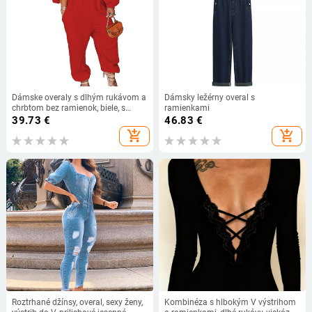
Dámske overaly s dlhým rukávom a
Dámsky ležérny overal s
chrbtom bez ramienok, biele, s
ramienkami
vreckami a dlhým rukávom, ležérne,
39.73
€
46.83
€
kancelárske, dámske, módne
add_shopping_cart
add_shopping_cart
Roztrhané džínsy, overal, sexy ženy,
Kombinéza s hlbokým V výstrihom