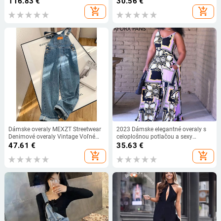
116.83
€
30.56
€
ležérne dlhé nohavice, študentské
add_shopping_cart
add_shopping_cart
nohavice A870
Dámske overaly MEXZT Streetwear
2023 Dámske elegantné overaly s
Denimové overaly Vintage Voľné
celoplošnou potlačou a sexy
Casual Široké nohavice Vysoký pás
vreckami, široké nohavice, ležérne
47.61
€
35.63
€
Ramienko Rovné džínsy Nohavice
overaly
add_shopping_cart
add_shopping_cart
Nové