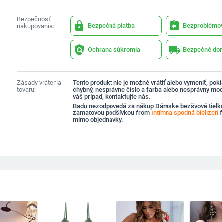
Bezpečnosť
lock
assignment_return
Bezpečná platba
Bezproblémov
nakupovania:
policy
local_shipping
Ochrana súkromia
Bezpečné dor
Zásady vrátenia
Tento produkt nie je možné vrátiť alebo vymeniť, pokia
tovaru:
chybný, nesprávne číslo a farba alebo nesprávny mode
váš prípad, kontaktujte nás.
Badu nezodpovedá za nákup Dámske bezšvové tielko
zamatovou podšívkou from
Intímna spodná bielizeň
f
mimo objednávky.