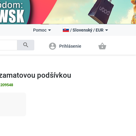
Pomoc
/
Slovenský
/
EUR
search
account_circle
shopping_basket
Prihlásenie
 zamatovou podšívkou
:
209548