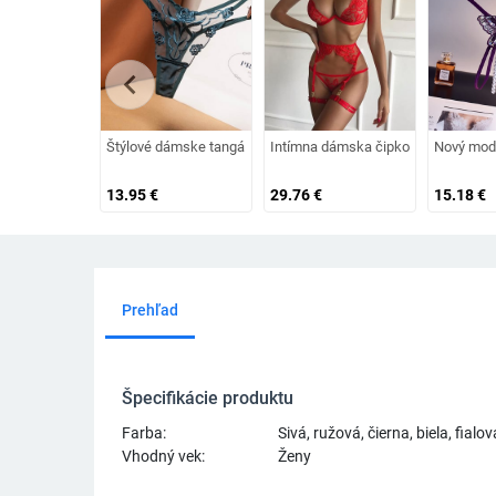
chevron_left
Štýlové dámske tangá s výšivkou
Intímna dámska čipkovaná spodná bi
Nový mod
13.95
€
29.76
€
15.18
€
Prehľad
Špecifikácie produktu
Farba:
Sivá, ružová, čierna, biela, fialov
Vhodný vek:
Ženy