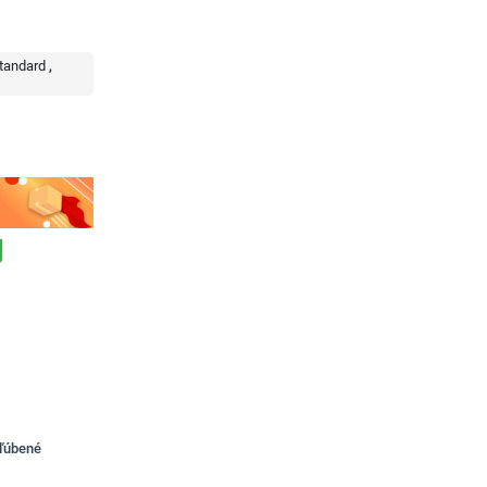
tandard
bľúbené