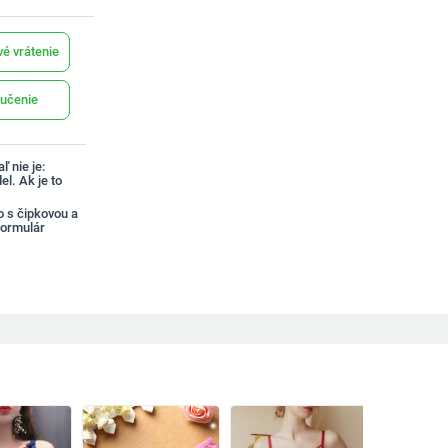
é vrátenie
učenie
ľ nie je:
l. Ak je to
 s čipkovou a
ormulár