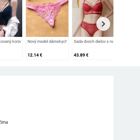
chevron_right
čky
so stuhami
kovaný korzet s výstužou
Nový model dámskych tang s kamienkami
Sada dvoch dielov s nastaviteľnými 
Dámske čip
12.14
€
43.89
€
6.83
€
Zima