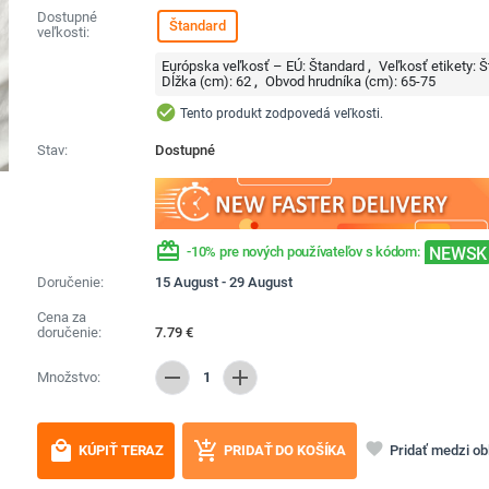
Dostupné
Štandard
veľkosti:
Európska veľkosť – EÚ:
Štandard
Veľkosť etikety:
Š
Dĺžka (cm):
62
Obvod hrudníka (cm):
65-75
check_circle
Tento produkt zodpovedá veľkosti.
Stav:
Dostupné
redeem
NEWSK
-10% pre nových používateľov s kódom:
Doručenie:
15 August - 29 August
Cena za
doručenie:
7.79
€
remove
add
Množstvo:
1
local_mall
add_shopping_cart
favorite
Pridať medzi o
KÚPIŤ TERAZ
PRIDAŤ DO KOŠÍKA