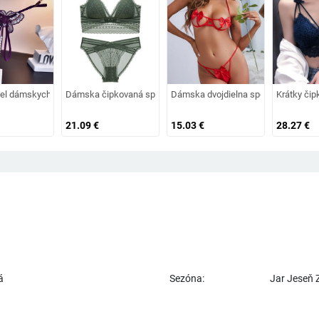
elizeň v troch častiach
el dámskych tang s motýľom a perlami
Dámska čipkovaná spodná bielizeň - podprsenka alebo nohavi
Dámska dvojdielna spodná bielizeň 
Krátky čip
21.09
€
15.03
€
28.27
€
á
Sezóna:
Jar Jeseň 