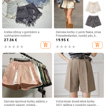
Krátke džínsy s gombíkmi a
Dámske šortky z Lamb fleece, zmes
roztrhanými motívmi
Polyesterelastan, vysoký pás, A
strih, 3/4 dĺžka
27.36
€
19.95
€
add_shopping_cart
add_shopping_cart
Dámske športové šortky, ležérne, s
Voľné khaki široké letné šortky
vysokým pásom, módne,
2021 ležérne s vysokým pásom,