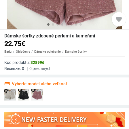
favorite
Dámske šortky zdobené perlami a kameňmi
22.75
€
Badu
Oblečenie
Dámske oblečenie
Dámske šortky
Kód produktu:
328996
Recenzie:
0
|
0
predaných
straighten
Vyberte model alebo veľkosť