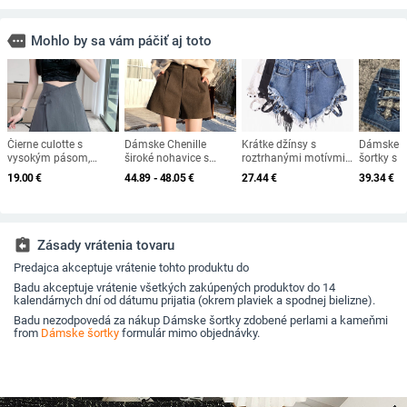
more
Mohlo by sa vám páčiť aj toto
Čierne culotte s
Dámske Chenille
Krátke džínsy s
Dámske d
vysokým pásom,
široké nohavice s
roztrhanými motívmi,
šortky s 
A‑linia pre ženy, leto,
vysokým pásom, strih
ramienkami a
vreckami 
19.00
€
44.89 - 48.05
€
27.44
€
39.34
€
postava hruška,
A, voľný strih, pre
kovovou kockou
stredný p
diskrétne krytie
drobnú postavu, jar
pants, ba
2025
polyeste
assignment_return
Zásady vrátenia tovaru
Predajca akceptuje vrátenie tohto produktu do
Badu akceptuje vrátenie všetkých zakúpených produktov do 14
kalendárnych dní od dátumu prijatia (okrem plaviek a spodnej bielizne).
Badu nezodpovedá za nákup Dámske šortky zdobené perlami a kameňmi
from
Dámske šortky
formulár mimo objednávky.