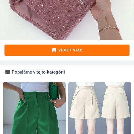
image
VIDIEŤ VIAC
more
Populárne v tejto kategórii