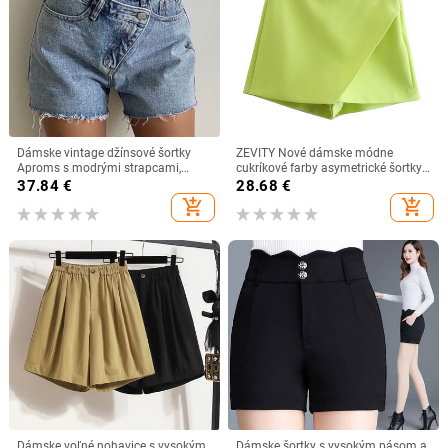
Dámske vintage džínsové šortky
ZEVITY Nové dámske módne
Aproms s modrými strapcami,
cukríkové farby asymetrické šortky,
ležérne, s vysokým pásom, 2022,
sukne, dámske zipsy s vreckámi,
37.84
€
28.68
€
letné, streetwear, módne,
horúce šortky, elegantné nohavice
add_shopping_cart
add_shopping_cart
jednofarebné, džínsové šortky
Cortos P532
Dámske voľné nohavice s vysokým
Dámske šortky s vysokým pásom a