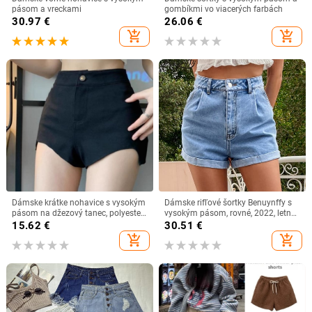
pásom a vreckami
gombíkmi vo viacerých farbách
30.97
€
26.06
€
add_shopping_cart
add_shopping_cart
Dámske krátke nohavice s vysokým
Dámske rifľové šortky Benuynffy s
pásom na džezový tanec, polyester
vysokým pásom, rovné, 2022, letné,
95%+, tenká látka, jar 2024
ležérne, streetwear, dámske, s
15.62
€
30.51
€
vreckami a rolovaným lemom
add_shopping_cart
add_shopping_cart