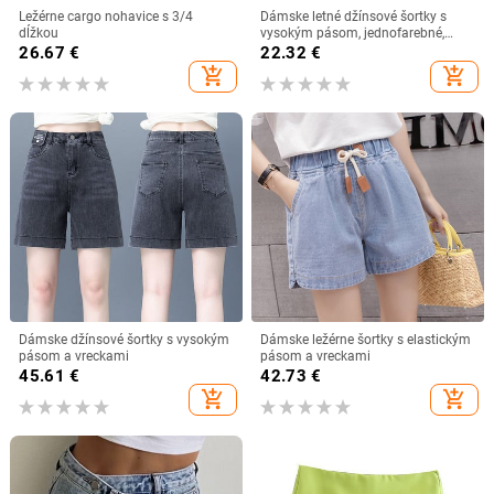
Ležérne cargo nohavice s 3/4
Dámske letné džínsové šortky s
dĺžkou
vysokým pásom, jednofarebné,
horúce krátke džínsy pre ženy,
26.67
€
22.32
€
elastické džínsové šortky s vysokým
add_shopping_cart
add_shopping_cart
pásom, letné
Dámske džínsové šortky s vysokým
Dámske ležérne šortky s elastickým
pásom a vreckami
pásom a vreckami
45.61
€
42.73
€
add_shopping_cart
add_shopping_cart