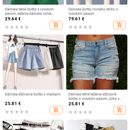
Dámske letné šortky s vysokým
Dámske šortky rovného strihu s
pásom, ležérne dámske voľné
vysokým pásom
šortky na zips, jednofarebné,
29.64
€
79.61
€
pouličné oblečenie, športové,
add_shopping_cart
add_shopping_cart
módne šortky
Dámske džínsové šortky s vreckami
Dámske letné ležérne džínsové
šortky s vysokým pásom, úzke, s
25.81
€
vreckami a bermudy
25.81
€
add_shopping_cart
add_shopping_cart