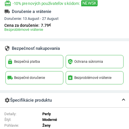
redeem
NEWSK
-10% pre nových používateľov s kódom:
local_shipping
Doručenie a vrátenie
Doručenie:
13 August - 27 August
€
Cena za doručenie:
7.79
Bezproblémové vrátenie
security
Bezpečnosť nakupovania
lock
policy
Bezpečná platba
Ochrana súkromia
local_shipping
assignment_return
Bezpečné doručenie
Bezproblémové vrátenie
settings
Špecifikácie produktu
Detaily:
Perly
Štýl:
Moderné
Pohlavie:
Ženy