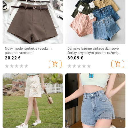
Nový model šortiek s vysokým
Dámske ležérne vintage džínsové
pásom a vreckami
šortky s vysokým pásom, ružové,
letné, punkové, patchworkové,
20.22
€
39.09
€
džínsové, čierne, modré
add_shopping_cart
add_shopping_cart