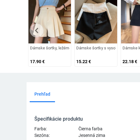
chevron_left
Dámske šortky, ležérne, kórejské, módne, kancelárske, elega
Dámske šortky s vysokým pásom - bež
Dámske kr
17.90
€
15.22
€
22.18
€
Prehľad
Špecifikácie produktu
Farba:
Čierna farba
Sezóna:
Jesenná zima