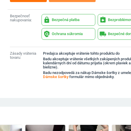
Bezpečnosť
lock
assignment_return
Bezpečná platba
Bezproblémov
nakupovania:
policy
local_shipping
Ochrana súkromia
Bezpečné dor
Zásady vrátenia
Predajca akceptuje vrátenie tohto produktu do
tovaru:
Badu akceptuje vrátenie všetkých zakúpených produ
kalendárnych dní od dátumu prijatia (okrem plaviek 
bielizne).
Badu nezodpovedá za nákup Dámske šortky z umele
Dámske šortky
formulár mimo objednávky.