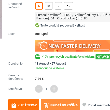
Dostupné
S
M
L
XL
veľkosti:
Európska veľkosť – EÚ:
S
Veľkosť etikety:
S
Dĺžka
Pás (cm):
64
Obvod bokov (cm):
80
check_circle
Tento produkt zodpovedá veľkosti.
Stav:
Dostupné
redeem
NEWSK
-10% pre nových používateľov s kódom:
Doručenie:
13 August - 27 August
Jednoduché vrátenie
Cena za
doručenie:
7.79
€
remove
add
Množstvo:
1
local_mall
add_shopping_cart
favorite
Pridať medzi o
KÚPIŤ TERAZ
PRIDAŤ DO KOŠÍKA