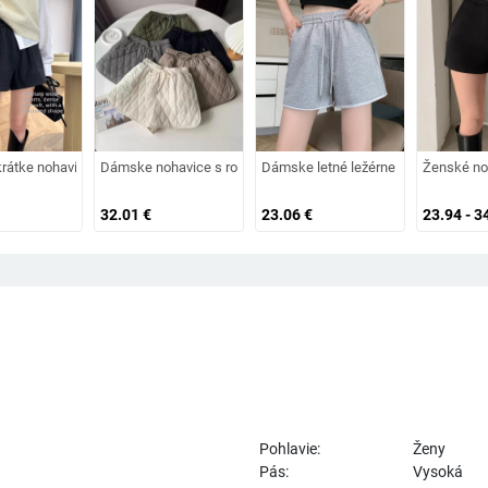
ntné, temperamentné, patchworkové, skladané, jednofarebné
ný základný štýl (vysoký pás, dĺžka šortiek, polyester 90–95%, mikroelasticko
átke nohavice s vysokým pásom, hrubé z viskózy (viskózne vlákno, mikroelasti
Dámske nohavice s rombovým prešívaním a fleecovou podšívkou, 
Dámske letné ležérne šortky, jednofa
Ženské noh
32.01
€
23.06
€
23.94 - 3
Pohlavie:
Ženy
Pás:
Vysoká