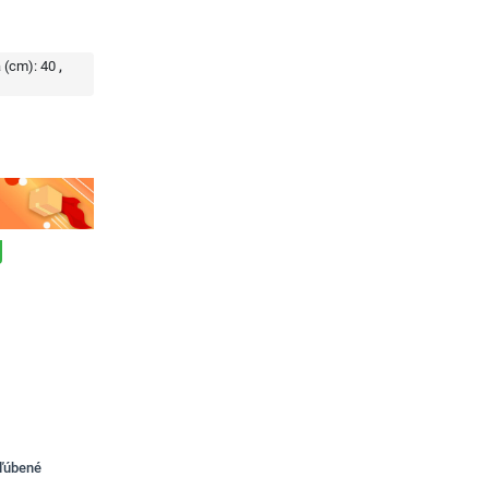
 (cm):
40
bľúbené