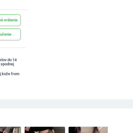
é vrátenie
učenie
ktov do 14
a spodnej
j kože from