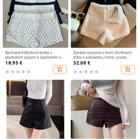
Bavlnené trištvrťové šortky s
Ženské nohavice s tromi štvrťinami
elastickým pásom a zapínaním na
dĺžky z polyesteru, rovné, vysoký
gombík – retro rovný strih, leto
pás, stredná hrúbka, zima 2024
18.95
€
32.08
€
2024
add_shopping_cart
add_shopping_cart