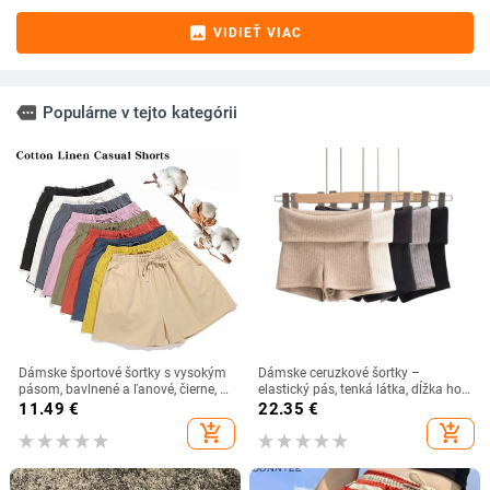
image
VIDIEŤ VIAC
more
Populárne v tejto kategórii
Dámske športové šortky s vysokým
Dámske ceruzkové šortky –
pásom, bavlnené a ľanové, čierne, s
elastický pás, tenká látka, dĺžka hot
vysokým pásom, módne, pre
pants, jeseň 2025
11.49
€
22.35
€
cyklistov, plus veľkosť, základné, pre
add_shopping_cart
add_shopping_cart
streetwear.