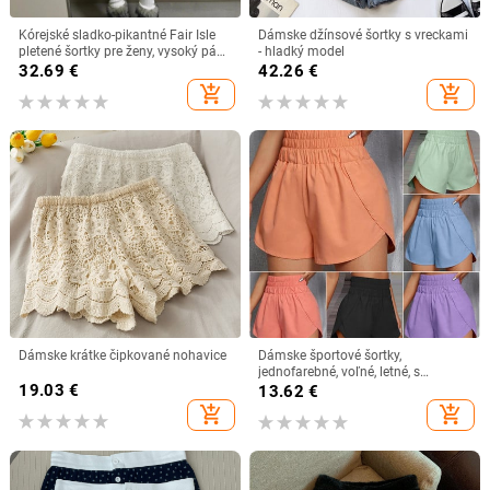
Kórejské sladko-pikantné Fair Isle
Dámske džínsové šortky s vreckami
pletené šortky pre ženy, vysoký pás,
- hladký model
polyesterové pleteniny, jacquard
32.69
€
42.26
€
vzor, mikroelastické
add_shopping_cart
add_shopping_cart
Dámske krátke čipkované nohavice
Dámske športové šortky,
jednofarebné, voľné, letné, s
19.03
€
vysokým pásom, pohodlné
13.62
€
športové šortky na cvičenie, denné
add_shopping_cart
add_shopping_cart
oblečenie na fitness