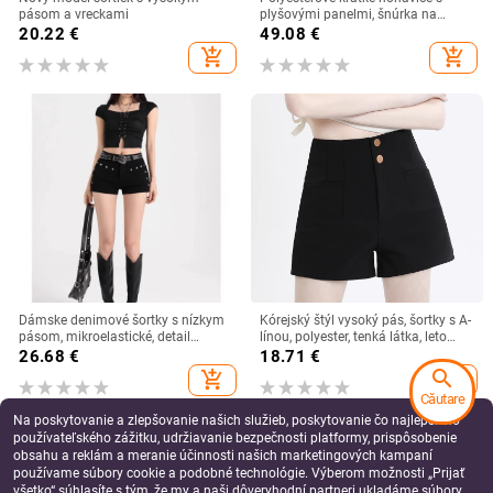
pásom a vreckami
plyšovými panelmi, šnúrka na
stiahnutie, nízky pás,
20.22
€
49.08
€
mikroelastické, jeseň 2025
add_shopping_cart
add_shopping_cart
Dámske denimové šortky s nízkym
Kórejský štýl vysoký pás, šortky s A-
pásom, mikroelastické, detail
línou, polyester, tenká látka, leto
koláže/šitia, bavlna 50–70%
2025
26.68
€
18.71
€
search
add_shopping_cart
add_shopping_cart
Căutare
Na poskytovanie a zlepšovanie našich služieb, poskytovanie čo najlepšieho
používateľského zážitku, udržiavanie bezpečnosti platformy, prispôsobenie
obsahu a reklám a meranie účinnosti našich marketingových kampaní
používame súbory cookie a podobné technológie. Výberom možnosti „Prijať
všetko“ súhlasíte s tým, že my a naši dôveryhodní partneri ukladáme súbory