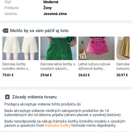
Štýl:
Moderné
Pohlavie:
Ženy
Sezóna:
Jesenná zima
more
Mohlo by sa vám páčiť aj toto
Dámske šortky
Dámske letné šortky s
Letné ružovo-ružové
Dámske v
rovného strihu s
vysokým pásom,
džínsové šortky
nohavice
vysokým pásom
ležérne dámske voľné
Dámske nové
pásom a 
79.61
€
29.64
€
26.63
€
30.97
€
šortky na zips,
cukríkové farby široké
jednofarebné, pouličné
nohavice zvlnené
oblečenie, športové,
tenké džínsy horúce
módne šortky
nohavice módne
dámske sexi žlté
assignment_return
Zásady vrátenia tovaru
nohavice
Predajca akceptuje vrátenie tohto produktu do
Badu akceptuje vrátenie všetkých zakúpených produktov do 14
kalendárnych dní od dátumu prijatia (okrem plaviek a spodnej bielizne).
Badu nezodpovedá za nákup Dámske šortky širokého modelu s vysokým
pásom a opaskom from
Dámske šortky
formulár mimo objednávky.