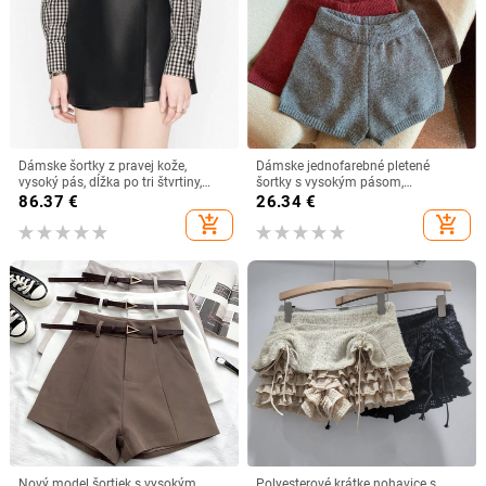
Dámske šortky z pravej kože,
Dámske jednofarebné pletené
vysoký pás, dĺžka po tri štvrtiny,
šortky s vysokým pásom,
rovný strih, bežný štýl, Jeseň 2025
zoštíhľujúci strih, vhodné na jógu a
86.37
€
26.34
€
bežné nosenie
add_shopping_cart
add_shopping_cart
Nový model šortiek s vysokým
Polyesterové krátke nohavice s