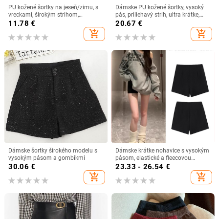
PU kožené šortky na jeseň/zimu, s
Dámske PU kožené šortky, vysoký
vreckami, širokým strihom,
pás, priliehavý strih, ultra krátke,
vysokým pásom, neviditeľný zips, A-
polyesterové tkaniny
11.78
€
20.67
€
línia šortky na topánky
add_shopping_cart
add_shopping_cart
Dámske šortky širokého modelu s
Dámske krátke nohavice s vysokým
vysokým pásom a gombíkmi
pásom, elastické a fleecovou
podšívkou na jeseň-zimu 2025
30.06
€
23.33 - 26.54
€
(Materiál: Spandex; Pás: Vysoký;
add_shopping_cart
add_shopping_cart
Dĺžka: krátke nohavice; Podšívka:
fleece; Elastickosť: Vysoká)