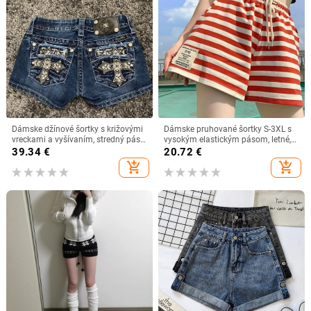
Dámske džínové šortky s križovými
Dámske pruhované šortky S-3XL s
vreckami a vyšívaním, stredný pás,
vysokým elastickým pásom, letné,
dĺžka hot pants, bavlno-
základné, pohodlné, univerzálne,
39.34
€
20.72
€
polyesterová zmes
denné, kórejský štýl, móda, ležérne,
add_shopping_cart
add_shopping_cart
šortky