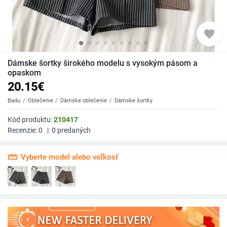
favorite
Dámske šortky širokého modelu s vysokým pásom a
opaskom
20.15
€
Badu
Oblečenie
Dámske oblečenie
Dámske šortky
Kód produktu:
210417
Recenzie:
0
|
0
predaných
straighten
Vyberte model alebo veľkosť