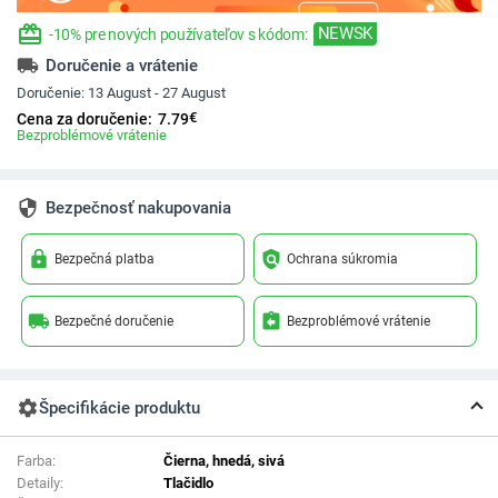
redeem
NEWSK
-10% pre nových používateľov s kódom:
local_shipping
Doručenie a vrátenie
Doručenie:
13 August - 27 August
€
Cena za doručenie:
7.79
Bezproblémové vrátenie
security
Bezpečnosť nakupovania
lock
policy
Bezpečná platba
Ochrana súkromia
local_shipping
assignment_return
Bezpečné doručenie
Bezproblémové vrátenie
settings
Špecifikácie produktu
Farba:
Čierna, hnedá, sivá
Detaily:
Tlačidlo