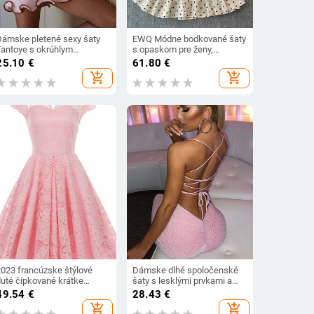
Dámske pletené sexy šaty
EWQ Módne bodkované šaty
Fantoye s okrúhlym
s opaskom pre ženy,
ýstrihom a volánikmi,
mašľou, šnurovaním,
25.10
€
61.80
€
čierne, s dlhým rukávom a
naberaným pásom, krátkymi
add_shopping_cart
add_shopping_cart
vysokým pásom, dámske
rukávmi, áčkovým strihom,
esenné štíhle elegantné
leto 2024, nové, 27X200
spoločenské spoločenské
šaty
2023 francúzske štýlové
Dámske dlhé spoločenské
duté čipkované krátke
šaty s lesklými prvkami a
plesové šaty pre ženy
zaväzovaním
49.54
€
28.43
€
elegantné jednofarebné
add_shopping_cart
add_shopping_cart
ružové béžovo červené