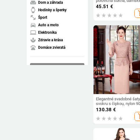
polovičná sukňa, dámsk
weekend
Dom a záhrada
dlhé sukne, japonská
45.51
€
watch
jednofarebná dvojvrstvo
Hodinky a šperky
add_s
vintage francúzska volá
fitness_center
Šport
sukňa do A
directions_car
Auto a moto
laptop
Elektronika
spa
Zdravie a krása
pets
Domáce zvieratá
Vymazať filtre
arrow_drop_down
Objednať
compare_arrows
Zhoda
Elegantné svadobné šaty
svokru s čipkou, nylon 9
95%, stredná dĺžka, jar 2
arrow_upward
130.38
€
Vzostupná cena
literárny retro štýl
add_s
arrow_downward
Zostupná cena
drive_folder_upload
Naposledy nahrané