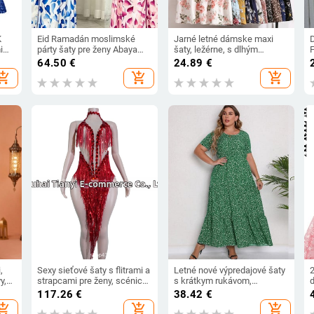
K
Eid Ramadán moslimské
Jarné letné dámske maxi
i
párty šaty pre ženy Abaya
šaty, ležérne, s dlhým
vé
Maroko dlhé šaty šnurovacie
rukávom, kvetinovou
v
64.50
€
24.89
€
 V,
Vestidos Kaftan islamské
potlačou, s výstrihom do O-
hopping_cart
add_shopping_cart
add_shopping_cart
flitre Dubaj arabské rúcho
neck, dámske bohémske
2024
plážové párty dlhé šaty,
j
mujer vestidos
,
Sexy sieťové šaty s flitrami a
Letné nové výpredajové šaty
y,
strapcami pre ženy, scénický
s krátkym rukávom,
kostým pre klubový latinský
okrúhlym výstrihom a
117.26
€
38.42
€
tanec, európsko-americký
výstrihom pre ženy v plus
hopping_cart
add_shopping_cart
add_shopping_cart
štýl
size veľkosti