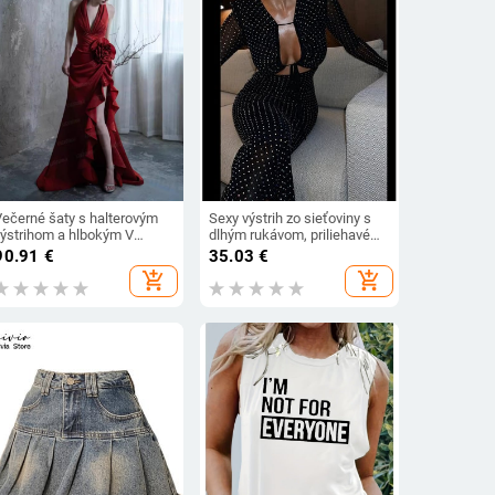
Večerné šaty s halterovým
Sexy výstrih zo sieťoviny s
výstrihom a hlbokým V
dlhým rukávom, priliehavé
ýstrihom, bez rukávov,
maxi šaty pre ženy, trblietavé
90.91
€
35.03
€
olyesterová tkanina, leto
šnurovacie párty šaty,
add_shopping_cart
add_shopping_cart
2024
jar/jeseň 2023, elegantné
narodeninové oblečenie