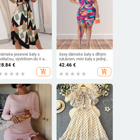
Dámske jesenné šaty s
Sexy dámske šaty s dlhým
otlačou, výstrihom do V a
rukávom, mini šaty s jedným
dlhým rukávom s
ramenom a vyklenutými
28.84
€
42.46
€
šnurovaním a úzkym
rukávmi, sťahovacia šnúrka,
add_shopping_cart
add_shopping_cart
trihom, stredne dlhé, 2023
skladaná módna potlač,
veľkoobchod, dropshipping