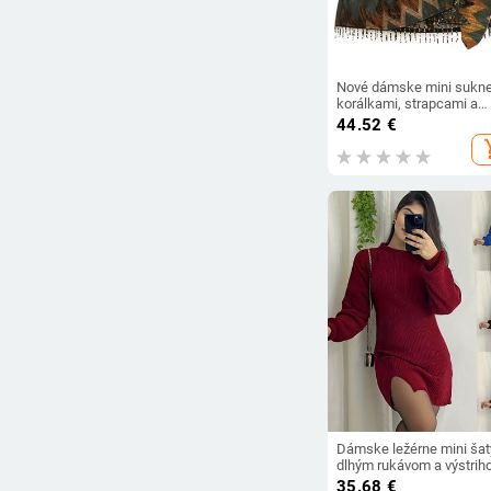
Nové dámske mini sukne
korálkami, strapcami a
šnurovaním, s mašľou,
44.52
€
ležérne, s vysokým páso
add_s
voľné pouličné oblečenie
LUJIA ALAN P3793
Dámske ležérne mini šat
dlhým rukávom a výstri
do V, ležérne, s kapucňou
35.68
€