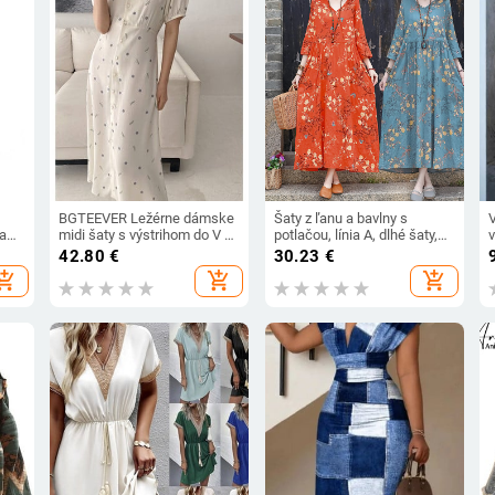
BGTEEVER Ležérne dámske
Šaty z ľanu a bavlny s
 a
midi šaty s výstrihom do V a
potlačou, línia A, dlhé šaty,
ové
krátkym rukávom 2021
okrúhly výstrih, krátke
v
42.80
€
30.23
€
Letné nové módne dámske
rukávy, voľný pás, patchwork
p
hopping_cart
add_shopping_cart
add_shopping_cart
šaty s úzkym pásom a
retro štýl, 70–80% bavlna,
šnurovaním na šnurovanie
Leto 2025