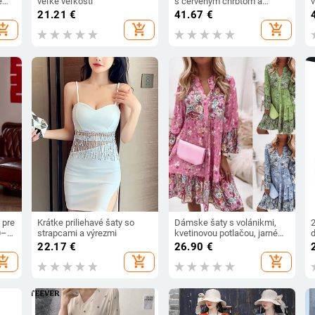
e
veľké veľkosti
s červeným chrbtom a
v
mašľou, elegantné, s
21.21
€
41.67
€
vá
výstrihom do O-krku,
hopping_cart
add_shopping_cart
add_shopping_cart
nová
krátkym rukávom,
vystrihnuté, áčkové,
vestidos, dámske elegantné
spoločenské večerné šaty
 pre
Krátke priliehavé šaty so
Dámske šaty s volánikmi,
0–
strapcami a výrezmi
kvetinovou potlačou, jarné
026,
letné plážové párty šaty,
22.17
€
26.90
€
vintage mini šaty v áčkovom
hopping_cart
add_shopping_cart
add_shopping_cart
strihu, dámske oblečenie na
banket