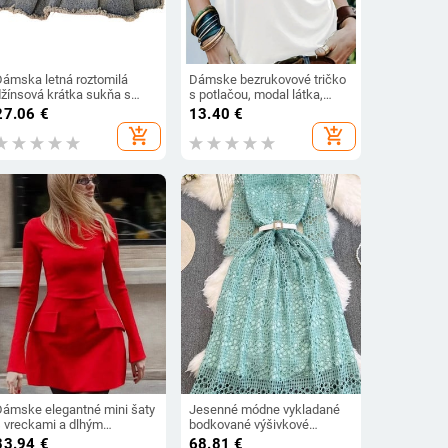
Dámska letná roztomilá
Dámske bezrukovové tričko
džínsová krátka sukňa s
s potlačou, modal látka,
vysokým pásom, ležérna
obsah polyesteru <30%, jar
27.06
€
13.40
€
áčková skladaná sukňa v
2023
add_shopping_cart
add_shopping_cart
kórejskom štýle s okrajmi
Burr Edge
Dámske elegantné mini šaty
Jesenné módne vykladané
s vreckami a dlhým
bodkované výšivkové
rukávom, elegantný rolák,
čipkované šaty s dlhým
33.94
€
68.81
€