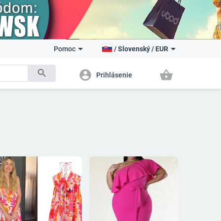
Pomoc
/
Slovenský
/
EUR
search
account_circle
shopping_basket
Prihlásenie