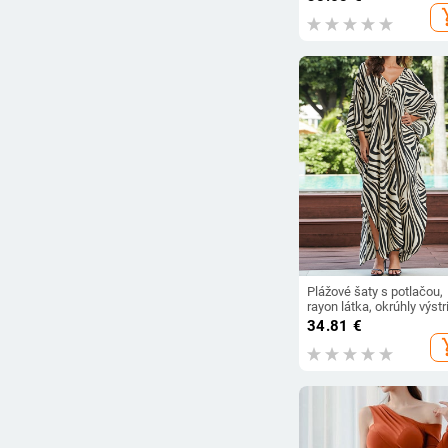
výstrihom do V, s dlhým
add_s
rukávom, ležérne,
kancelárske, dámske ša
pre ženy, župan Femme
Plážové šaty s potlačou,
rayon látka, okrúhly výstr
krátke rukávy, A-línia stri
34.81
€
add_s