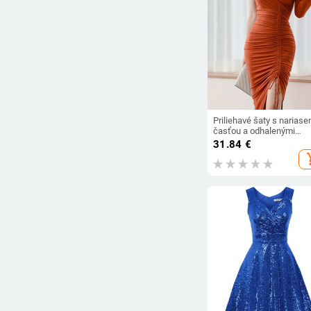
Priliehavé šaty s narias
časťou a odhalenými
ramenami
31.84
€
add_s