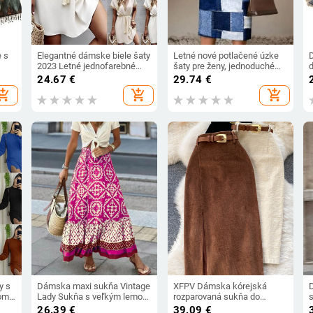
 s
Elegantné dámske biele šaty
Letné nové potlačené úzke
2023 Letné jednofarebné
šaty pre ženy, jednoduché
krátke rukávy s čipkou a
mriežkové hlboké výstrih do
24.67
€
29.74
€
m,
výstrihom do V, dámske
V, sexy zabalené boky,
hopping_cart
add_shopping_cart
add_shopping_cart
plážové midi šaty, veľkosť S-
stredne dlhé šaty, letné
XXXL
dámske oblečenie
y s
Dámska maxi sukňa Vintage
XFPV Dámska kórejská
hom
Lady Sukňa s veľkým lemom
rozparovaná sukňa do
, s
a vysokým pásom
polovice lýtok s vysokým
26.39
€
39.09
€