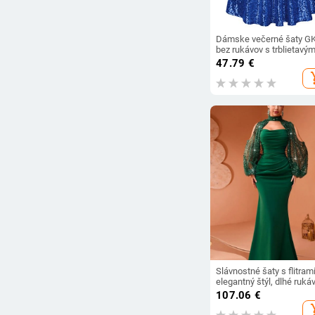
Dámske večerné šaty G
bez rukávov s trblietavým
flitrami, dámske koktejlo
47.79
€
párty šaty s výstrihom do
add_s
rozšírené šaty do A
Slávnostné šaty s flitrami
elegantný štýl, dlhé rukáv
tkanina s elastanom 90–
107.06
€
95%, uvedené 2025
add_s