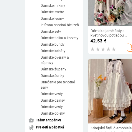
Dámske mikiny
Dámske svetre
Dámske legíny
Intímna spodná bielizeň
Dámske jarné šaty s
Dámske sety
kvetinovou potlačou,
Dámske tielka a korzety
stredným rukávom, klopo
42.53
€
výstrihom do V, šnurovan
Dámske bundy
add_s
vysokým pásom, áčkov
Dámske kabáty
strihom, polovičným
jednoradovým strihom a
Dámske overaly a
skladaným midi šaty.
súpravy
Dámske župany
Dámske šortky
Oblečenie pre tehotné
ženy
Dámske vesty
Dámske džínsy
Dámske vesty
Dámske obleky
business_center
Tašky a topánky
child_friendly
Pre deti a bábätká
Kórejský štýl, čiernobiela