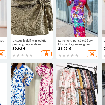
enou
Vintage lesklá mini sukňa
Letné sexy potlačené šaty
pre ženy, nepravidelná
Módne diagonálne golier
p
mašľa, párty 2024,
Bodycon balíček boky
39.92
€
31.29
€
jednofarebné sukne,
Plážové párty Kancelárske
hopping_cart
add_shopping_cart
add_shopping_cart
dámsky šik balíček, hip,
ležérne šaty pre ženy Robe
s
trblietavé krátke nohavicové
Femme Nové
sukne