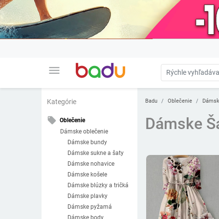
menu
Badu
Oblečenie
Dámsk
Kategórie
Dámske Ša
local_offer
Oblečenie
Dámske oblečenie
Dámske bundy
Dámske sukne a šaty
Dámske nohavice
Dámske košele
Dámske blúzky a tričká
Dámske plavky
Dámske pyžamá
Dámske body