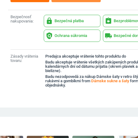
Bezpečnosť
lock
assignment_return
Bezpečná platba
Bezproblémov
nakupovania:
policy
local_shipping
Ochrana súkromia
Bezpečné dor
Zásady vrátenia
Predajca akceptuje vrátenie tohto produktu do
tovaru:
Badu akceptuje vrátenie všetkých zakúpených produ
kalendárnych dní od dátumu prijatia (okrem plaviek 
bielizne).
Badu nezodpovedá za nákup Dámske šaty v retro štýl
rukávmi a gombíkmi from
Dámske sukne a šaty
form
objednávky.