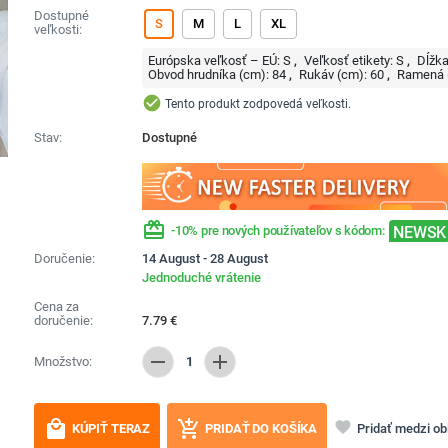
Dostupné
S
M
L
XL
veľkosti:
Európska veľkosť – EÚ:
S
Veľkosť etikety:
S
Dĺžka
Obvod hrudníka (cm):
84
Rukáv (cm):
60
Ramená 
check_circle
Tento produkt zodpovedá veľkosti.
Stav:
Dostupné
redeem
NEWSK
-10% pre nových používateľov s kódom:
Doručenie:
14 August - 28 August
Jednoduché vrátenie
Cena za
doručenie:
7.79
€
remove
add
Množstvo:
1
local_mall
add_shopping_cart
favorite
Pridať medzi o
KÚPIŤ TERAZ
PRIDAŤ DO KOŠÍKA