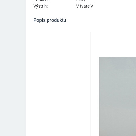
Výstrih:
V tvare V
Popis produktu