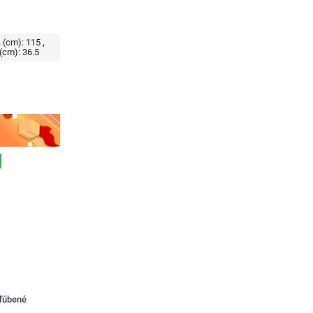
 (cm):
115
(cm):
36.5
bľúbené