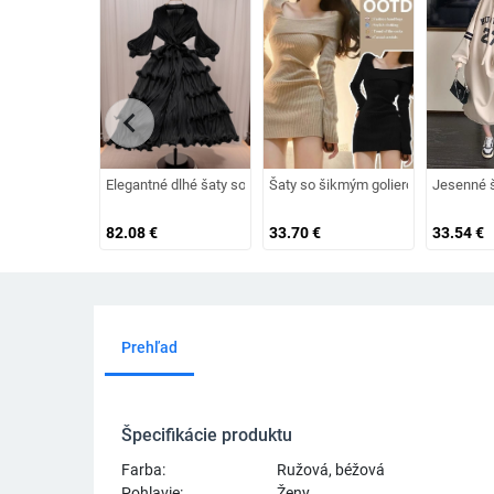
chevron_left
Elegantné dlhé šaty so sakovým golierom, vysokým pásom, A-lín
Šaty so šikmým golierom a dlhými ru
Jesenné š
82.08
€
33.70
€
33.54
€
Prehľad
Špecifikácie produktu
Farba:
Ružová, béžová
Pohlavie:
Ženy