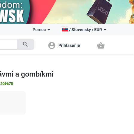
Pomoc
/
Slovenský
/
EUR
search
account_circle
shopping_basket
Prihlásenie
kávmi a gombíkmi
:
209675