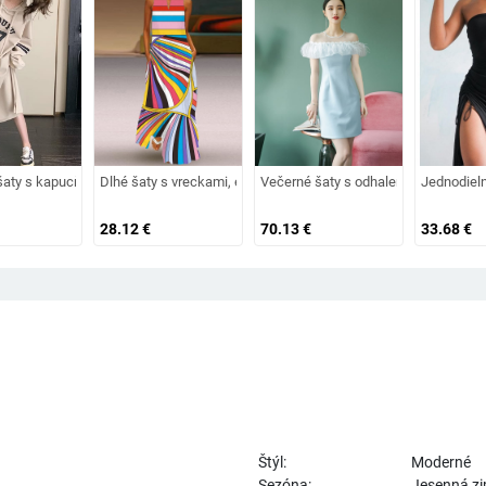
iu siluetu, volány
kávmi (krátka sukňa; brushed tkanina; stredný pás)
aty s kapucňou, dlhé rukávy, stredná dĺžka, rovný strih, polyester 80–90%
Dlhé šaty s vreckami, európska retro potlač, 3D digitálny potlač,
Večerné šaty s odhalenými ramenami, 
Jednodieln
28.12
€
70.13
€
33.68
€
Štýl:
Moderné
Sezóna:
Jesenná z