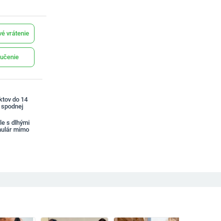
é vrátenie
učenie
ktov do 14
a spodnej
e s dlhými
ulár mimo