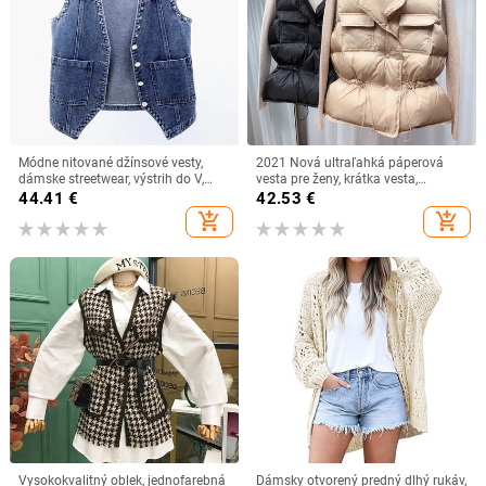
Módne nitované džínsové vesty,
2021 Nová ultraľahká páperová
dámske streetwear, výstrih do V,
vesta pre ženy, krátka vesta,
dámske vesty, letné veľké veľkosti,
vetruodolná, ľahká a teplá vesta,
44.41
€
42.53
€
džínsy, topy s vreckami, bez rukávov
dámska biela páperová vesta bez
add_shopping_cart
add_shopping_cart
rukávov
Vysokokvalitný oblek, jednofarebná
Dámsky otvorený predný dlhý rukáv,