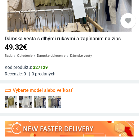
favorite
Dámska vesta s dlhými rukávmi a zapínaním na zips
49.32
€
Badu
Oblečenie
Dámske oblečenie
Dámske vesty
Kód produktu:
327129
Recenzie:
0
|
0
predaných
straighten
Vyberte model alebo veľkosť