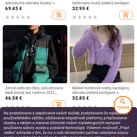
jednoduchá dámska blúzka +
háčkovaný hrubý pletený kardigan,
elegantné šerpy, úzky pás,
voľný vrchný odev, pletený kabát,
69.43
€
32.95
€
kockovaná panelovaná vesta,
nadrozmerný ženský jersey mujer
add_shopping_cart
add_shopping_cart
kabáty, 2-dielna súprava
Zimné vesty pre ženy, zahusťovacie
Mäkké mohérové svetre, kardigany,
teplé bundy bez rukávov 2022,
dámske pletené kardigany s
módna patchworková bavlnená
výstrihom do V a dlhým rukávom,
46.58
€
32.85
€
search
prešívaná vesta, vintage vonkajší
dámske jednoradové svetre a krátke
add_shopping_cart
add_shopping_cart
kabát
topy
Căutare
Na poskytovanie a zlepšovanie našich služieb, poskytovanie čo najlepšieho
používateľského zážitku, udržiavanie bezpečnosti platformy, prispôsobenie
obsahu a reklám a meranie účinnosti našich marketingových kampaní
používame súbory cookie a podobné technológie. Výberom možnosti „Prijať
všetko“ súhlasíte s tým, že my a naši dôveryhodní partneri ukladáme súbory