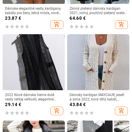
Dámske elegantné vesty, kardigany,
Zimný pletený dámsky kardigan
kabáty pre ženy, letná móda, nové
2021, voľný, pouličný pletený sveter,
bez rukávov, jednofarebné ležérne
krásny kreslený výšivkový kardigan
23.87
€
64.60
€
obleky, bundy, dochádzanie do
s výstrihom do V, dámska bunda
add_shopping_cart
add_shopping_cart
práce, párty, vrchné oblečenie
2022 Nové dámske čierne duté
Dámsky kardigan MAYCAUR, jeseň
vesty veľkej veľkosti, elegantné
a zima 2022, nový dlhý kabát,
kancelárske štíhle kabáty, letné dlhé
jednofarebný pletený sveter s
29.14
€
43.84
€
bundy bez rukávov
krúteným lanom a vzorom
add_shopping_cart
add_shopping_cart