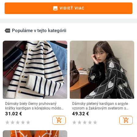
image
VIDIEŤ VIAC
more
Populárne v tejto kategórii
Dámsky biely čierny pruhovaný
Dámsky pletený kardigan s argyle
krátky kardigan s kórejskou módou,
vzorom a žakárovým sveterom s
elegantný sveter s dlhým rukávom,
dlhým rukávom, kabát v štýle Love
31.02
€
49.32
€
jarný kardigan 2022
Style, jeseň/zima 2021, vintage
add_shopping_cart
add_shopping_cart
kórejské topy