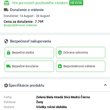
redeem
NEWSK
-10% pre nových používateľov s kódom:
local_shipping
Doručenie a vrátenie
Doručenie:
14 August - 28 August
€
Cena za doručenie:
7.79
Bezproblémové vrátenie
security
Bezpečnosť nakupovania
lock
policy
Bezpečná platba
Ochrana súkromia
local_shipping
assignment_return
Bezpečné doručenie
Bezproblémové vrátenie
settings
Špecifikácie produktu
Farba:
Zelená Biela Hnedá Sivá Modrá Čierna
Pohlavie:
Ženy
Sezóna:
Všetky ročné obdobia