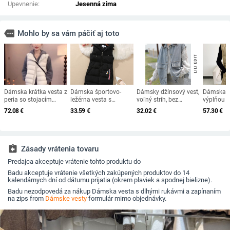
Upevnenie:
Jesenná zima
more
Mohlo by sa vám páčiť aj toto
Dámska krátka vesta z
Dámska športovo-
Dámsky džínsový vest,
Dámska v
peria so stojacím
ležérna vesta s
voľný strih, bez
výplňou z
golierom, univerzálny
kapucňou a vreckami
rukávov, korejský štýl
downu, sto
72.08
€
33.59
€
32.02
€
57.30
€
vonkajší odev na
BF, bavlna-denim
zips, polye
jeseň-zimu 2025, bez
zmes, jar–jeseň
jednofare
rukávov
assignment_return
Zásady vrátenia tovaru
Predajca akceptuje vrátenie tohto produktu do
Badu akceptuje vrátenie všetkých zakúpených produktov do 14
kalendárnych dní od dátumu prijatia (okrem plaviek a spodnej bielizne).
Badu nezodpovedá za nákup Dámska vesta s dlhými rukávmi a zapínaním
na zips from
Dámske vesty
formulár mimo objednávky.