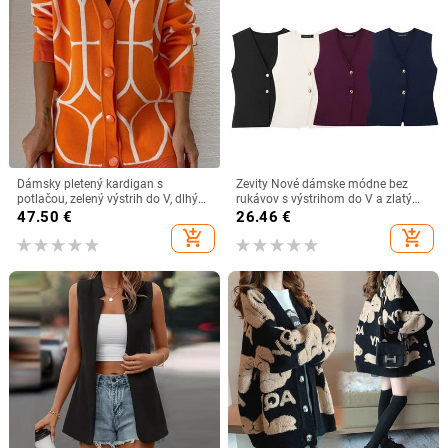
Dámsky pletený kardigan s
Zevity Nové dámske módne bez
potlačou, zelený výstrih do V, dlhý
rukávov s výstrihom do V a zlatými
rukáv, voľný úplet, dámsky ležérny
gombíkmi, pletené vesty, dámske
47.50
€
26.46
€
sveter 2022
elegantné jednoradové kardigany
add_shopping_cart
add_shopping_cart
SW6250