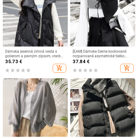
Dámska jesenná zimná vesta s
[EAM] Dámske čierne kockované
golierom a pevným zipsom, vrecká
rozparované asymetrické tielko
na zips, dámska voľná bunda bez
voľného strihu, nové, bez rukávov s
35.73
€
37.84
€
rukávov, hrubá vesta, dámska vesta
golierom do V, móda Tide, jar/jeseň
add_shopping_cart
add_shopping_cart
2022, 1H073