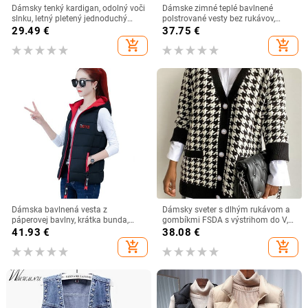
Dámsky tenký kardigan, odolný voči
Dámske zimné teplé bavlnené
slnku, letný pletený jednoduchý
polstrované vesty bez rukávov,
ležérny pevný, temperamentný,
parky
29.49
€
37.75
€
jednoradový, priehľadný,
add_shopping_cart
add_shopping_cart
dovolenkový, ženský odev.
Dámska bavlnená vesta z
Dámsky sveter s dlhým rukávom a
páperovej bavlny, krátka bunda,
gombíkmi FSDA s výstrihom do V,
vrchné oblečenie, jeseň/zima 2022,
čiernym vzorom s pepitou stopou,
41.93
€
38.08
€
nová módna univerzálna vesta,
2022, pletený voľný nadrozmerný
add_shopping_cart
add_shopping_cart
dámska vesta
sveter na jeseň a zimu