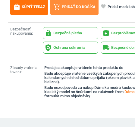
local_mall
add_shopping_cart
favorite
Pridať medzi o
KÚPIŤ TERAZ
PRIDAŤ DO KOŠÍKA
Bezpečnosť
lock
assignment_return
Bezpečná platba
Bezproblémov
nakupovania:
policy
local_shipping
Ochrana súkromia
Bezpečné dor
Zásady vrátenia
Predajca akceptuje vrátenie tohto produktu do
tovaru:
Badu akceptuje vrátenie všetkých zakúpených produ
kalendárnych dní od dátumu prijatia (okrem plaviek 
bielizne).
Badu nezodpovedá za nákup Dámska modrá kockov
klasický model so šnúrkami na rukávoch from
Dámsk
formulár mimo objednávky.