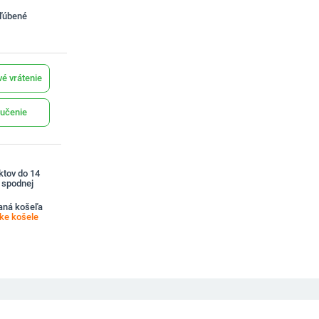
bľúbené
é vrátenie
učenie
ktov do 14
a spodnej
aná košeľa
e košele