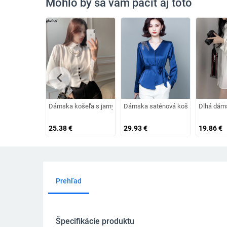
Mohlo by sa vám páčiť aj toto
chevron_left
Dámska košeľa s jarným rukávom a gombíkmi, elegantný dizajn,
Dámska saténová košeľa s výstrih
Dlhá dáms
25.38
€
29.93
€
19.86
€
Prehľad
Špecifikácie produktu