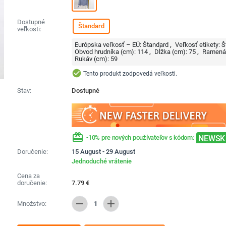
Dostupné
Štandard
veľkosti:
Európska veľkosť – EÚ:
Štandard
Veľkosť etikety:
Š
Obvod hrudníka (cm):
114
Dĺžka (cm):
75
Ramená 
Rukáv (cm):
59
check_circle
Tento produkt zodpovedá veľkosti.
Stav:
Dostupné
redeem
NEWSK
-10% pre nových používateľov s kódom:
Doručenie:
15 August - 29 August
Jednoduché vrátenie
Cena za
doručenie:
7.79
€
remove
add
Množstvo:
1