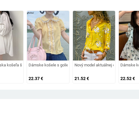
 kancelárske dámske tílko, módne, univerzálne, štýlové, klasické, pôvabné, B
om do V a gombíkmi
ka košeľa širokého modelu v bielej a modrej farbe
Dámske košele s golierom Peter Pan, kockovaný crop top, úzky k
Nový model aktuálnej dámskej košel
Dámske koš
22.37
€
21.52
€
22.52
€