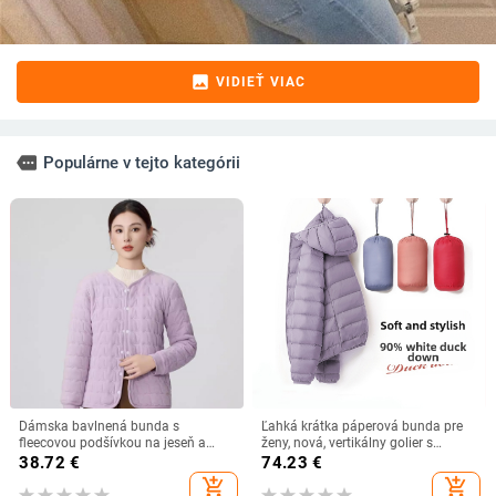
image
VIDIEŤ VIAC
more
Populárne v tejto kategórii
Dámska bavlnená bunda s
Ľahká krátka páperová bunda pre
fleecovou podšívkou na jeseň a
ženy, nová, vertikálny golier s
zimu, úzky strih, ľahká a všestranná
kapucňou, plus veľkosť 90, biela
38.72
€
74.23
€
páperová módna zimná bunda
add_shopping_cart
add_shopping_cart