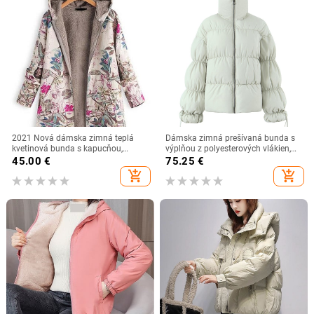
2021 Nová dámska zimná teplá
Dámska zimná prešívaná bunda s
kvetinová bunda s kapucňou,
výplňou z polyesterových vlákien,
kvetinová potlač, vintage
hrubá, dlhé rukávy, stojací golier
45.00
€
75.25
€
nadrozmerné kabáty, zimná
add_shopping_cart
add_shopping_cart
prešívaná bunda, dámske parky