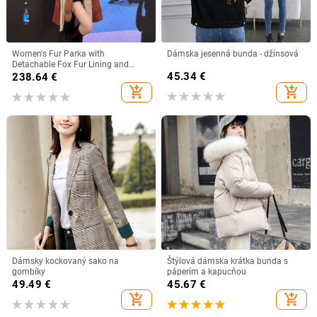
Women's Fur Parka with
Dámska jesenná bunda - džínsová
Detachable Fox Fur Lining and
Large Raccoon Fur Collar
45.34
€
238.64
€
add_shopping_cart
add_shopping_cart
Dámsky kockovaný sako na
Štýlová dámska krátka bunda s
gombíky
páperím a kapucňou
49.49
€
45.67
€
add_shopping_cart
add_shopping_cart