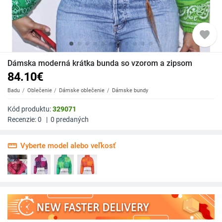
favorite
Dámska moderná krátka bunda so vzorom a zipsom
84.10
€
Badu
Oblečenie
Dámske oblečenie
Dámske bundy
Kód produktu:
329071
Recenzie:
0
|
0
predaných
straighten
Vyberte model alebo veľkosť