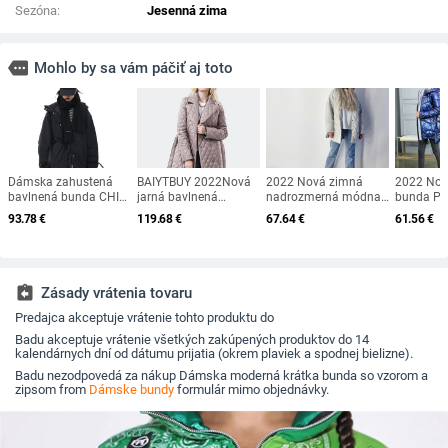
Sezóna:
Jesenná zima
more
Mohlo by sa vám páčiť aj toto
Dámska zahustená
BAIYTBUY 2022Nová
2022 Nová zimná
2022 Nov
bavlnená bunda CHIC
jarná bavlnená
nadrozmerná módna
bunda Pa
VEN z kórejskej verzie,
prešívaná dlhá péřová
vintage kockovaná
lesklá ba
93.78
€
119.68
€
67.64
€
61.56
€
ležérna voľná kapucňa
bunda pre ženy, zimná
kapucňa s kapucňou,
s kapucň
so sťahovacou
bunda, dámske
dámska ležérna
Teplá dá
šnúrkou, dámska
jesenné oblečenie,
vrecká, bavlnená
bavlnená
bunda na chlieb,
dámska páperová
bunda, kabát, voľné
bunda Ca
dámske parky, zima
bunda, kabát
dlhé oblečenie,
Outwear 
assignment_return
Zásady vrátenia tovaru
2022
dámske
Predajca akceptuje vrátenie tohto produktu do
Badu akceptuje vrátenie všetkých zakúpených produktov do 14
kalendárnych dní od dátumu prijatia (okrem plaviek a spodnej bielizne).
Badu nezodpovedá za nákup Dámska moderná krátka bunda so vzorom a
zipsom from
Dámske bundy
formulár mimo objednávky.