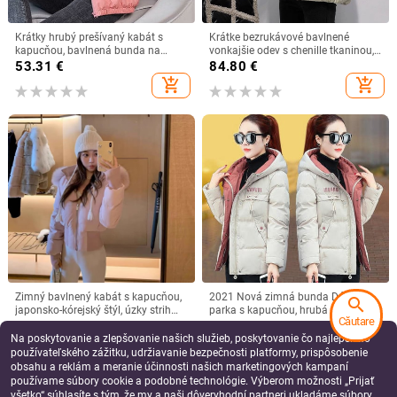
Krátky hrubý prešívaný kabát s
Krátke bezrukávové bavlnené
kapucňou, bavlnená bunda na
vonkajšie odev s chenille tkaninou,
mieru, pracovné oblečenie z bavlny
bavlnenou výplňou a spandexom.
53.31
€
84.80
€
na mieru, ktoré udrží teplo v
add_shopping_cart
add_shopping_cart
zimnom kabáte, prešívaná bunda
Zimný bavlnený kabát s kapucňou,
2021 Nová zimná bunda Dámska
search
japonsko-kórejský štýl, úzky strih
parka s kapucňou, hrubá páperová
Căutare
pre malé postavy, kožušinový golier,
bavlnená podšívka, dámska bunda,
61.49
€
62.80
€
voľnočasový štýl
krátky kabát, tenký teplý vrchný
Na poskytovanie a zlepšovanie našich služieb, poskytovanie čo najlepšieho
add_shopping_cart
add_shopping_cart
odev P772
používateľského zážitku, udržiavanie bezpečnosti platformy, prispôsobenie
obsahu a reklám a meranie účinnosti našich marketingových kampaní
používame súbory cookie a podobné technológie. Výberom možnosti „Prijať
všetko“ súhlasíte s tým, že my a naši dôveryhodní partneri ukladáme súbory