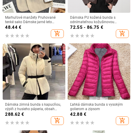
Marhuľové manžety Pruhované
Dámska PU kožená bunda s
tenké sako Dámske jarné leto
odnímateľnou kožušinovou
Jesenné módne kabáty Dámske
golierom, krátky strih, fleece
48.44
€
72.55 - 86.75
€
sako Kórejské ležérne vrchné
podšívka
add_shopping_cart
add_shopping_cart
oblečenie Topy
Dámska zimná bunda s kapucňou,
Ľahká dámska bunda s vysokým
výplň z husieho páperia, obsah
golierom a zipsom
páperia 86-90%, výplň 201-300 g
288.62
€
42.88
€
add_shopping_cart
add_shopping_cart