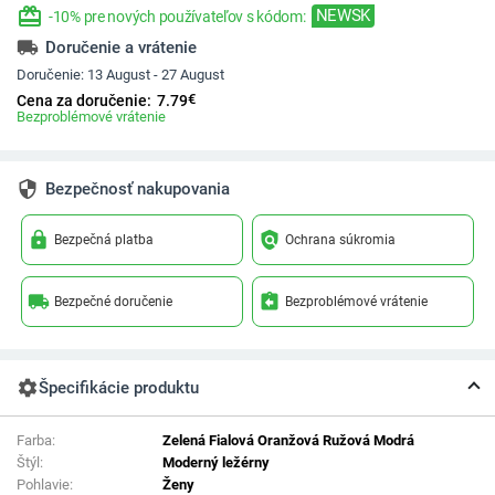
redeem
NEWSK
-10% pre nových používateľov s kódom:
local_shipping
Doručenie a vrátenie
Doručenie:
13 August - 27 August
€
Cena za doručenie:
7.79
Bezproblémové vrátenie
security
Bezpečnosť nakupovania
lock
policy
Bezpečná platba
Ochrana súkromia
local_shipping
assignment_return
Bezpečné doručenie
Bezproblémové vrátenie
settings
Špecifikácie produktu
Farba:
Zelená Fialová Oranžová Ružová Modrá
Štýl:
Moderný ležérny
Pohlavie:
Ženy