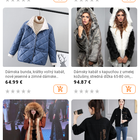
Dámska bunda, krátky voľný kabát,
Dámsky kabát s kapucňou z umelej
nové jesenné a zimné dámske
kožušiny, stredná dĺžka 65-80 cm,
vrchné oblečenie, ležérne ľahké
bez opasku, mestský štýl
64.99
€
94.87
€
tenké dámske oblečenie
add_shopping_cart
add_shopping_cart