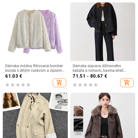
Dámska módna flitrovaná bomber
Dámska súprava džínsového
bunda s dlhým rukávom a zipsom
kabáta a nohavíc, bavlna-streč
na prednom zipse TRAF
denim, dlhé rukávy, golier, bežná
61.03
€
71.51 - 80.67
€
dĺžka 50–65 cm, jeseň 2025
add_shopping_cart
add_shopping_cart