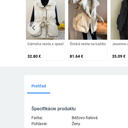
chevron_left
Dámska vesta s opaskom a vreckami
Široká vesta na každodenné noseni
Jesenno-z
32.80
€
81.64
€
35.09
€
Prehľad
Špecifikácie produktu
Farba:
Béžovo fialová
Pohlavie:
Ženy