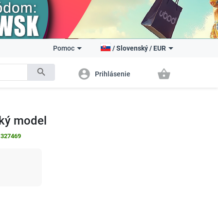
Pomoc
/
Slovenský
/
EUR
search
account_circle
shopping_basket
Prihlásenie
oký model
:
327469