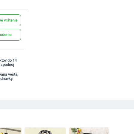
é vrátenie
učenie
ktov do 14
a spodnej
aná vesta,
ednávky.