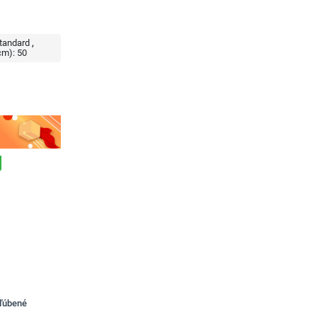
tandard
cm):
50
bľúbené