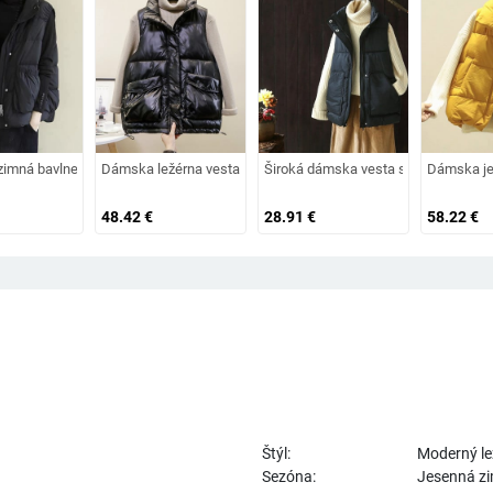
e s vysokým golierom a zipsom
imná bavlnená vesta so zipsom
Dámska ležérna vesta s vysokým golierom a zipsom
Široká dámska vesta s vreckami a z
Dámska jed
48.42
€
28.91
€
58.22
€
Štýl:
Moderný le
Sezóna:
Jesenná z