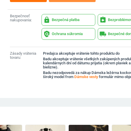
Bezpečnosť
lock
assignment_return
Bezpečná platba
Bezproblémov
nakupovania:
policy
local_shipping
Ochrana súkromia
Bezpečné dor
Zásady vrátenia
Predajca akceptuje vrátenie tohto produktu do
tovaru:
Badu akceptuje vrátenie všetkých zakúpených produ
kalendárnych dní od dátumu prijatia (okrem plaviek 
bielizne).
Badu nezodpovedá za nákup Dámska ležérna kockov
široký model from
Dámske vesty
formulár mimo obj