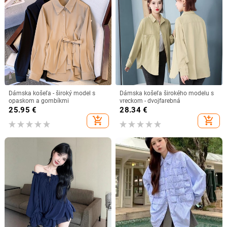
Dámska košeľa - široký model s
Dámska košeľa širokého modelu s
opaskom a gombíkmi
vreckom - dvojfarebná
25.95
€
28.34
€
add_shopping_cart
add_shopping_cart