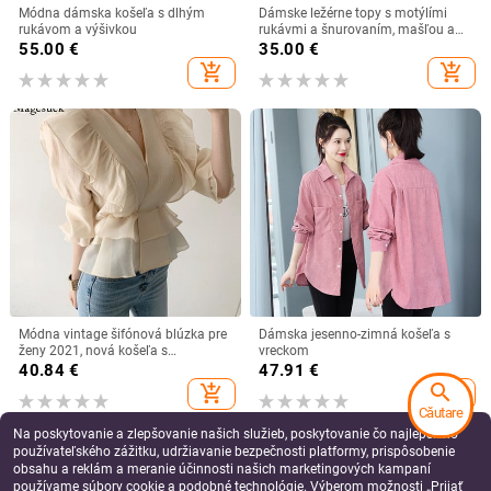
Módna dámska košeľa s dlhým
Dámske ležérne topy s motýlími
rukávom a výšivkou
rukávmi a šnurovaním, mašľou a
pruhmi, módne potlačené tričko s
55.00
€
35.00
€
potlačou, dámske oblečenie na jar
add_shopping_cart
add_shopping_cart
2023
Módna vintage šifónová blúzka pre
Dámska jesenno-zimná košeľa s
ženy 2021, nová košeľa s
vreckom
nafúknutými rukávmi, volánikmi,
40.84
€
47.91
€
výstrihom do V, dámska silm
search
add_shopping_cart
add_shopping_cart
ležérna dámska blúzka, top Mujer
Căutare
10334
Na poskytovanie a zlepšovanie našich služieb, poskytovanie čo najlepšieho
používateľského zážitku, udržiavanie bezpečnosti platformy, prispôsobenie
obsahu a reklám a meranie účinnosti našich marketingových kampaní
používame súbory cookie a podobné technológie. Výberom možnosti „Prijať