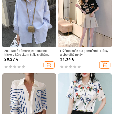
Zoki Nové dámske jednoduché
Ležérna košeľa s gombíkmi - krátky
tričko v kórejskom štýle s dlhým
alebo dlhý rukáv
rukávom, voľná blúzka Harajuku,
20.27
€
31.34
€
jesenné, s dlhým rukávom,
add_shopping_cart
add_shopping_cart
univerzálny dizajn, modré topy,
elegantné