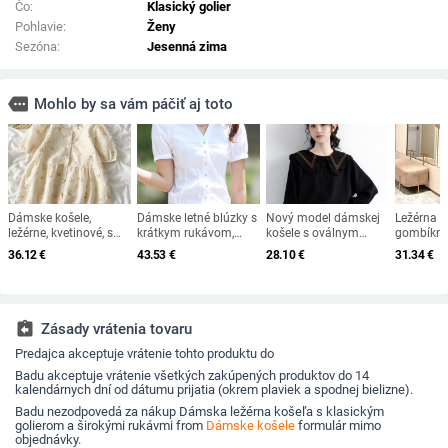
Čo:
Klasický golier
Pohlavie:
Ženy
Sezóna:
Jesenná zima
more
Mohlo by sa vám páčiť aj toto
Dámske košele,
Dámske letné blúzky s
Nový model dámskej
Ležérna k
ležérne, kvetinové, s
krátkym rukávom,
košele s oválnym
gombíkmi 
nafúkanými rukávmi,
bavlnené košele s
výstrihom a gombíkmi
alebo dlh
36.12
€
43.53
€
28.10
€
31.34
€
sladké, krásne,
dlhým rukávom, plus
kórejské, módne,
veľkosť 5XL, elegantná
univerzálne, denné,
blúzka, biela formálna
základné, dizajn,
košeľa
študenti, retro, jemné
assignment_return
Zásady vrátenia tovaru
Predajca akceptuje vrátenie tohto produktu do
Badu akceptuje vrátenie všetkých zakúpených produktov do 14
kalendárnych dní od dátumu prijatia (okrem plaviek a spodnej bielizne).
Badu nezodpovedá za nákup Dámska ležérna košeľa s klasickým
golierom a širokými rukávmi from
Dámske košele
formulár mimo
objednávky.