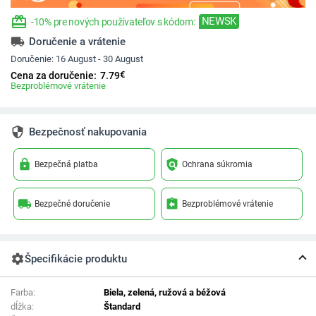
redeem
NEWSK
-10% pre nových používateľov s kódom:
local_shipping
Doručenie a vrátenie
Doručenie:
16 August - 30 August
€
Cena za doručenie:
7.79
Bezproblémové vrátenie
security
Bezpečnosť nakupovania
lock
policy
Bezpečná platba
Ochrana súkromia
local_shipping
assignment_return
Bezpečné doručenie
Bezproblémové vrátenie
settings
Špecifikácie produktu
Farba:
Biela, zelená, ružová a béžová
dĺžka:
Štandard