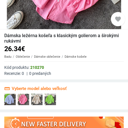
favorite
Dámska ležérna košeľa s klasickým golierom a širokými
rukávmi
26.34
€
Badu
Oblečenie
Dámske oblečenie
Dámske košele
Kód produktu:
210270
Recenzie:
0
|
0
predaných
straighten
Vyberte model alebo veľkosť