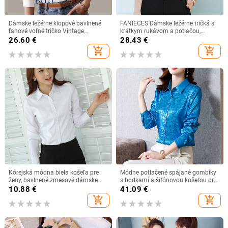
Dámske ležérne klopové bavlnené
FANIECES Dámske ležérne tričká s
ľanové voľné tričko Vintage
krátkym rukávom a potlačou,
Harajuku pevné blúzky elegantné
nadrozmerné, veľkosť S-4XL,
26.60
€
28.43
€
dlhé rukávy na gombíky topy
saténové kancelárske blúzky a topy,
add_shopping_cart
add_shopping_cart
kancelárske tuniky
vintage streetwear, tunika
Kórejská módna biela košeľa pre
Módne potlačené spájané gombíky
ženy, bavlnené zmesové dámske
s bodkami a šifónovou košeľou pre
košele s dlhým rukávom, blúzka s
ženy, jesenné oblečenie 2023, nové
10.88
€
41.09
€
jesennou študentskou košeľou,
ležérne topy, univerzálna
add_shopping_cart
add_shopping_cart
veľkosť S-5XL, základné dámske
kancelárska blúzka
topy