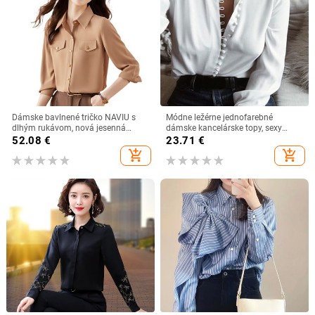
Dámske bavlnené tričko NAVIU s
Módne ležérne jednofarebné
dlhým rukávom, nová jesenná
dámske kancelárske topy, sexy
móda, formálne, luxusné, biele
gombíky, blúzka s dlhým rukávom,
52.08
€
23.71
€
nová jarná dámska šifónová biela
add_shopping_cart
add_shopping_cart
košeľa 2020