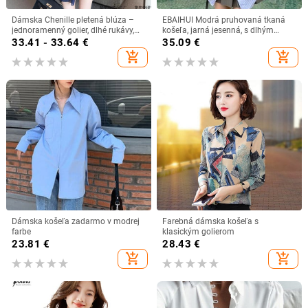
Dámska Chenille pletená blúza –
EBAIHUI Modrá pruhovaná tkaná
jednoramenný golier, dlhé rukávy,
košeľa, jarná jesenná, s dlhým
princeznové rukávy, bežný strih,
rukávom, voľná, špeciálna dámska
33.41 - 33.64
€
35.09
€
pulóver, jar 2025
blúzka, japonská kórejská edícia,
add_shopping_cart
add_shopping_cart
všestranné bluzy
Dámska košeľa zadarmo v modrej
Farebná dámska košeľa s
farbe
klasickým golierom
23.81
€
28.43
€
add_shopping_cart
add_shopping_cart