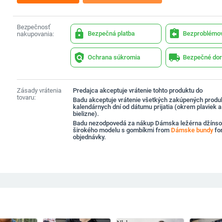
Bezpečnosť
lock
assignment_return
Bezpečná platba
Bezproblémov
nakupovania:
policy
local_shipping
Ochrana súkromia
Bezpečné dor
Zásady vrátenia
Predajca akceptuje vrátenie tohto produktu do
tovaru:
Badu akceptuje vrátenie všetkých zakúpených produ
kalendárnych dní od dátumu prijatia (okrem plaviek 
bielizne).
Badu nezodpovedá za nákup Dámska ležérna džínso
širokého modelu s gombíkmi from
Dámske bundy
fo
objednávky.