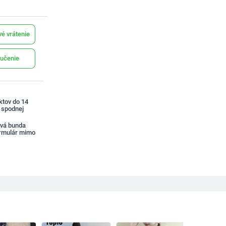
é vrátenie
učenie
ktov do 14
a spodnej
vá bunda
rmulár mimo