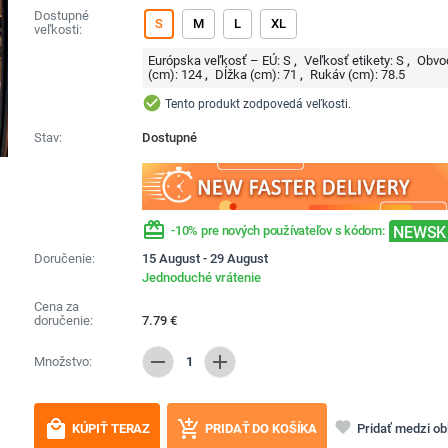
Dostupné
S
M
L
XL
veľkosti:
Európska veľkosť – EÚ:
S
Veľkosť etikety:
S
Obvo
(cm):
124
Dĺžka (cm):
71
Rukáv (cm):
78.5
check_circle
Tento produkt zodpovedá veľkosti.
Stav:
Dostupné
redeem
NEWSK
-10% pre nových používateľov s kódom:
Doručenie:
15 August - 29 August
Jednoduché vrátenie
Cena za
doručenie:
7.79
€
remove
add
Množstvo:
1
local_mall
add_shopping_cart
favorite
Pridať medzi o
KÚPIŤ TERAZ
PRIDAŤ DO KOŠÍKA