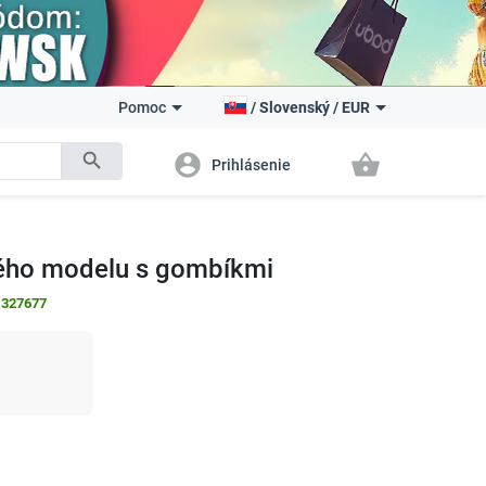
Pomoc
/
Slovenský
/
EUR
search
account_circle
shopping_basket
Prihlásenie
kého modelu s gombíkmi
:
327677