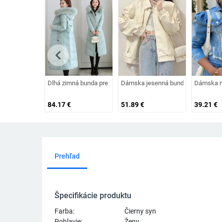
chevron_left
Dlhá zimná bunda pre ženy s kapucňou a zaväzovaním v páse
Dámska jesenná bunda s vreckom
Dámska m
84.17
€
51.89
€
39.21
€
Prehľad
Špecifikácie produktu
Farba:
Čierny syn
Pohlavie:
Ženy