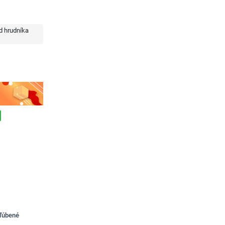
d hrudníka
bľúbené