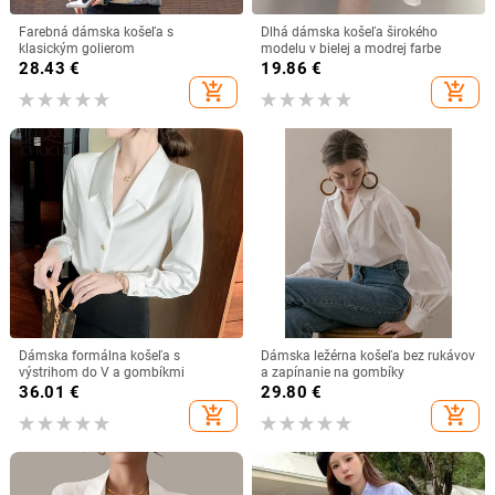
Farebná dámska košeľa s
Dlhá dámska košeľa širokého
klasickým golierom
modelu v bielej a modrej farbe
28.43
€
19.86
€
add_shopping_cart
add_shopping_cart
Dámska formálna košeľa s
Dámska ležérna košeľa bez rukávov
výstrihom do V a gombíkmi
a zapínanie na gombíky
36.01
€
29.80
€
add_shopping_cart
add_shopping_cart