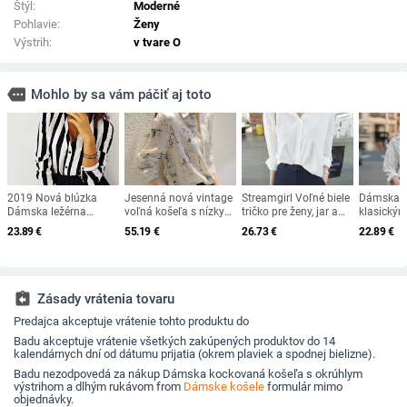
Štýl:
Moderné
Pohlavie:
Ženy
Výstrih:
v tvare O
more
Mohlo by sa vám páčiť aj toto
2019 Nová blúzka
Jesenná nová vintage
Streamgirl Voľné biele
Dámska k
Dámska ležérna
voľná košeľa s nízkym
tričko pre ženy, jar a
klasickým
pruhovaná topová
výstrihom, elegantná
jeseň, ležérne voľné
vhodná n
23.89
€
55.19
€
26.73
€
22.89
€
košeľa Blúzky Dámske
potlačená šifónová
biele blúzky pre ženy,
každoden
voľné bluzky Jesenné
blúzka s dlhým
bavlnené chlapčenské
ležérne dámske
rukávom, dámska
tričká s dlhým
kancelárske blúzky
blúzka Chemisier
rukávom
Top Sexy
Femme 10315
assignment_return
Zásady vrátenia tovaru
Predajca akceptuje vrátenie tohto produktu do
Badu akceptuje vrátenie všetkých zakúpených produktov do 14
kalendárnych dní od dátumu prijatia (okrem plaviek a spodnej bielizne).
Badu nezodpovedá za nákup Dámska kockovaná košeľa s okrúhlym
výstrihom a dlhým rukávom from
Dámske košele
formulár mimo
objednávky.