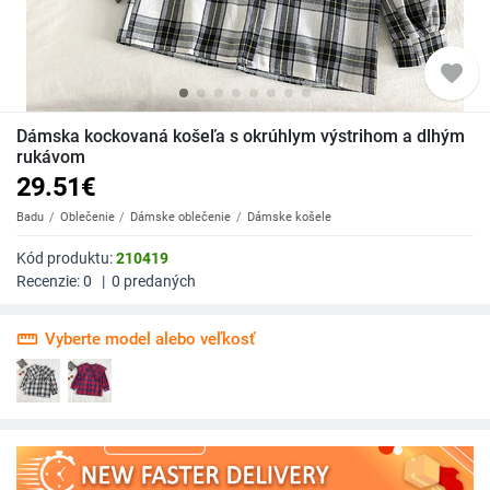
favorite
Dámska kockovaná košeľa s okrúhlym výstrihom a dlhým
rukávom
29.51
€
Badu
Oblečenie
Dámske oblečenie
Dámske košele
Kód produktu:
210419
Recenzie:
0
|
0
predaných
straighten
Vyberte model alebo veľkosť