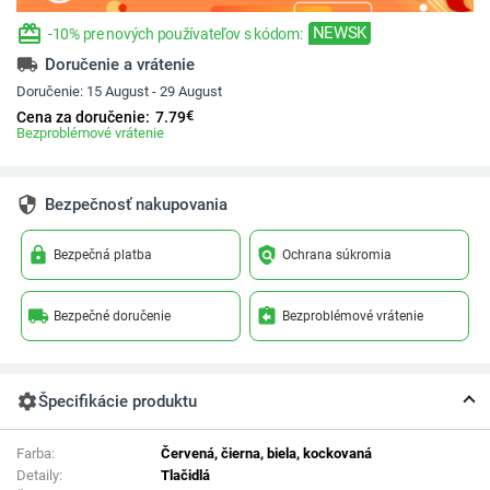
redeem
NEWSK
-10% pre nových používateľov s kódom:
local_shipping
Doručenie a vrátenie
Doručenie:
15 August - 29 August
€
Cena za doručenie:
7.79
Bezproblémové vrátenie
security
Bezpečnosť nakupovania
lock
policy
Bezpečná platba
Ochrana súkromia
local_shipping
assignment_return
Bezpečné doručenie
Bezproblémové vrátenie
settings
Špecifikácie produktu
Farba:
Červená, čierna, biela, kockovaná
Detaily:
Tlačidlá