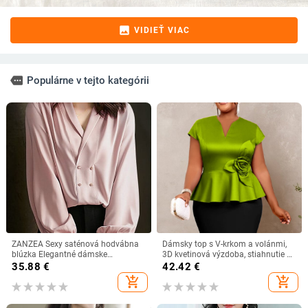
image
VIDIEŤ VIAC
more
Populárne v tejto kategórii
ZANZEA Sexy saténová hodvábna
Dámsky top s V-krkom a volánmi,
blúzka Elegantné dámske
3D kvetinová výzdoba, stiahnutie v
jednofarebné tričko s výstrihom do
páse, zmes polyesteru a spandexu
35.88
€
42.42
€
V 2023 Jesenné dlhé topy s
add_shopping_cart
add_shopping_cart
lanternovým rukávom Módne
kancelárske gombíky Blusa