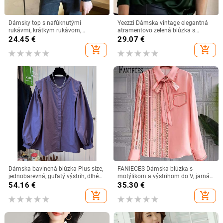
Dámsky top s nafúknutými
Yeezzi Dámska vintage elegantná
rukávmi, krátkym rukávom,
atramentovo zelená blúzka s
výstrihom do V, vintage košeľa,
výstrihom do V 2025 Nová jar/leto
24.45
€
29.07
€
blúzka, jednofarebná čiernobiela,
s dlhým rukávom, jednofarebná
add_shopping_cart
add_shopping_cart
krátke tričká, kórejská móda 2021
ležérna kancelárske košeľa
Dámska bavlnená blúzka Plus size,
FANIECES Dámska blúzka s
jednobarevná, guľatý výstrih, dlhé
motýlikom a výstrihom do V, jarná
rukávy, voľný strih, retro inšpirácia,
jeseň, dlhý rukáv, ružová luxusná
54.16
€
35.30
€
jeseň 2025
potlač, elegantná módna blúzka
add_shopping_cart
add_shopping_cart