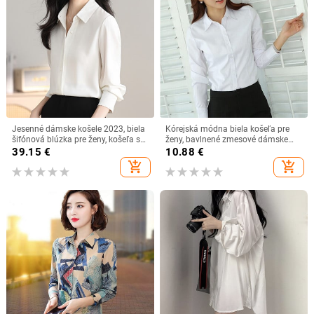
Jesenné dámske košele 2023, biela
Kórejská módna biela košeľa pre
šifónová blúzka pre ženy, košeľa s
ženy, bavlnené zmesové dámske
dlhým rukávom, kancelárske
košele s dlhým rukávom, blúzka s
39.15
€
10.88
€
oblečenie, jednofarebné blúzky,
jesennou študentskou košeľou,
add_shopping_cart
add_shopping_cart
dámske základné topy
veľkosť S-5XL, základné dámske
topy