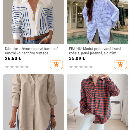
Dámske ležérne klopové bavlnené
EBAIHUI Modrá pruhovaná tkaná
ľanové voľné tričko Vintage
košeľa, jarná jesenná, s dlhým
Harajuku pevné blúzky elegantné
rukávom, voľná, špeciálna dámska
26.60
€
35.09
€
dlhé rukávy na gombíky topy
blúzka, japonská kórejská edícia,
add_shopping_cart
add_shopping_cart
kancelárske tuniky
všestranné bluzy