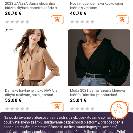
2023 ZANZEA Jarná elegantná
Nový model dámskej kockovanej
blúzka, štýlová dámska košeľa s
košele s vreckom
klopou, dlhým rukávom a voľnou
28.70
€
40.70
€
pevnou košeľou s rozdeleným
add_shopping_cart
add_shopping_cart
lemom, nadrozmerné OL pracovné
bluzky
Dámske bavlnené tričko NAVIU s
Móda 2021 Jarná ležérna klopová
dlhým rukávom, nová jesenná
košeľa Dámska jednofarebná
móda, formálne, luxusné, biele
blúzka s dlhým rukávom a ležérnou
52.08
€
25.81
€
tunikou, dámska blúzka, košeľa
search
add_shopping_cart
add_shopping_cart
Căutare
Na poskytovanie a zlepšovanie našich služieb, poskytovanie čo najlepšieho
používateľského zážitku, udržiavanie bezpečnosti platformy, prispôsobenie
obsahu a reklám a meranie účinnosti našich marketingových kampaní
používame súbory cookie a podobné technológie. Výberom možnosti „Prijať