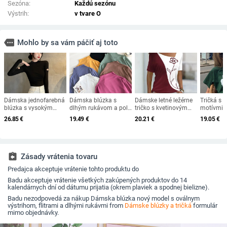
Sezóna:
Každú sezónu
Výstrih:
v tvare O
more
Mohlo by sa vám páčiť aj toto
Dámska jednofarebná
Dámska blúzka s
Dámske letné ležérne
Tričká s 
blúzka s vysokým
dlhým rukávom a polo
tričko s kvetinovým
motívmi 2
golierom a efektnými
golierom
motívom a maľbou,
a pikantn
26.85
€
19.49
€
20.21
€
19.05
€
rukávmi
kvetinová potlač,
tmavozele
farebné bloky, výstrih
potlačou 
do V, základné topy,
tričko s 
zelená, čierna, červená
rukávom,
/ 3D potlač
assignment_return
Zásady vrátenia tovaru
Predajca akceptuje vrátenie tohto produktu do
Badu akceptuje vrátenie všetkých zakúpených produktov do 14
kalendárnych dní od dátumu prijatia (okrem plaviek a spodnej bielizne).
Badu nezodpovedá za nákup Dámska blúzka nový model s oválnym
výstrihom, flitrami a dlhými rukávmi from
Dámske blúzky a tričká
formulár
mimo objednávky.