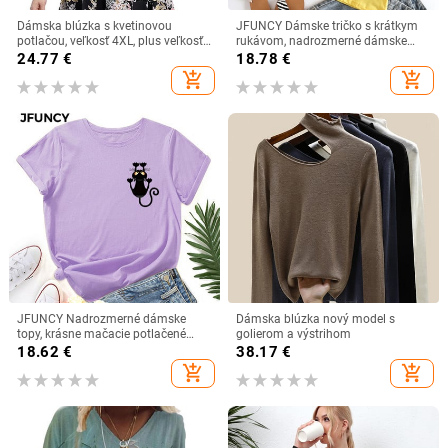
Dámska blúzka s kvetinovou
JFUNCY Dámske tričko s krátkym
potlačou, veľkosť 4XL, plus veľkosť,
rukávom, nadrozmerné dámske
s krátkym rukávom, ležérne topy,
tričko, dámske topy, módne tričká s
24.77
€
18.78
€
tričká, voľné, nadrozmerné, dámske
kreslenou mačkou a grafikou, rok
add_shopping_cart
add_shopping_cart
tuniky
výroby 2022
JFUNCY Nadrozmerné dámske
Dámska blúzka nový model s
topy, krásne mačacie potlačené
golierom a výstrihom
tričko Harajuku, dámske košele,
18.62
€
38.17
€
letné ležérne krátke rukávy,
add_shopping_cart
add_shopping_cart
základné tričko s bavlneným
vzorom