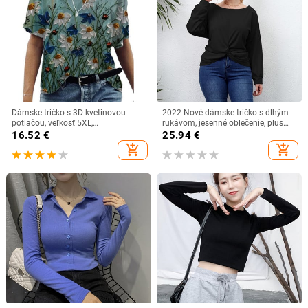
Dámske tričko s 3D kvetinovou
2022 Nové dámske tričko s dlhým
potlačou, veľkosť 5XL,
rukávom, jesenné oblečenie, plus
nadrozmerné, letné, s krátkym
size, veľké, veľké, jednofarebné, top
16.52
€
25.94
€
rukávom a výstrihom do V, ležérne,
streetwear pre ženy
add_shopping_cart
add_shopping_cart
streetwear, topy, veľkosť 4XL 5XL,
dámske, 2021