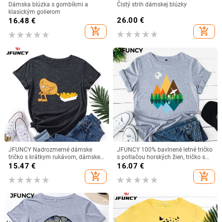
Dámska blúzka s gombíkmi a
Čistý strih dámskej blúzky
klasickým golierom
26.00
€
16.48
€
add_shopping_cart
add_shopping_cart
JFUNCY Nadrozmerné dámske
JFUNCY 100% bavlnené letné tričko
tričko s krátkym rukávom, dámske
s potlačou horských žien, tričko s
oblečenie, kórejská móda, letné
krátkym rukávom, dámske tričko,
15.47
€
16.07
€
bavlnené tričko s grafikou Harajuku
voľné tričko
add_shopping_cart
add_shopping_cart