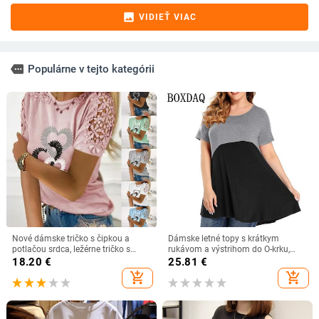
image
VIDIEŤ VIAC
more
Populárne v tejto kategórii
Nové dámske tričko s čipkou a
Dámske letné topy s krátkym
potlačou srdca, ležérne tričko s
rukávom a výstrihom do O-krku,
krátkym rukávom a výstrihom do O-
elegantné kontrastné dámske voľné
18.20
€
25.81
€
krku, voľné, letné, 2022, vydlabané,
tričká s potlačou, veľkosť 5XL a 6XL
add_shopping_cart
add_shopping_cart
pulóver, veľkosť 5XL