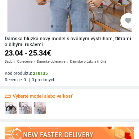
favorite
Dámska blúzka nový model s oválnym výstrihom, flitrami
a dlhými rukávmi
23.04 - 25.34
€
Badu
Oblečenie
Dámske oblečenie
Dámske blúzky a tričká
Kód produktu:
210135
Recenzie:
0
|
0
predaných
straighten
Vyberte model alebo veľkosť