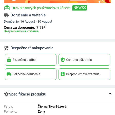
redeem
NEWSK
-10% pre nových používateľov s kódom:
local_shipping
Doručenie a vrátenie
Doručenie:
16 August - 30 August
€
Cena za doručenie:
7.79
Bezproblémové vrátenie
security
Bezpečnosť nakupovania
lock
policy
Bezpečná platba
Ochrana súkromia
local_shipping
assignment_return
Bezpečné doručenie
Bezproblémové vrátenie
settings
Špecifikácie produktu
Farba:
Čierna Sivá Béžová
Pohlavie:
Ženy