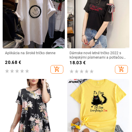
Aplikácia na široké tričko denne
Dámske nové letné tričko 2022 s
kórejskými písmenami a potlačou
20.68
€
Harajuku, duté patchworkové tričko
18.03
€
pre ženy, ležérne biele košele, topy,
add_shopping_cart
add_shopping_cart
veľkosti M-XXL