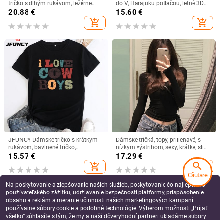
tričko s dlhým rukávom, ležérne
do V, Harajuku potlačou, letné 3D
fitness elastické oblečenie,
tričko s kvetinovým vzorom, voľný
20.88
€
15.60
€
pančuchy, rýchloschnúce termo
sveter, dámsky ležérny top, veľkosť
add_shopping_cart
add_shopping_cart
spodné prádlo
5xl
JFUNCY Dámske tričko s krátkym
Dámske tričká, topy, priliehavé, s
rukávom, bavlnené tričko,
nízkym výstrihom, sexy, krátke, slim,
nadrozmerné dámske tričko, topy,
s dlhým rukávom, crop top, ženské
15.57
€
17.29
€
dámske módne grafické tričko
tričká
search
add_shopping_cart
add_shopping_cart
Căutare
Na poskytovanie a zlepšovanie našich služieb, poskytovanie čo najlepšieho
používateľského zážitku, udržiavanie bezpečnosti platformy, prispôsobenie
obsahu a reklám a meranie účinnosti našich marketingových kampaní
používame súbory cookie a podobné technológie. Výberom možnosti „Prijať
všetko“ súhlasíte s tým, že my a naši dôveryhodní partneri ukladáme súbory