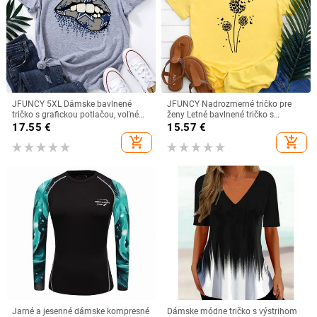
JFUNCY 5XL Dámske bavlnené
JFUNCY Nadrozmerné tričko pre
tričko s grafickou potlačou, voľné
ženy Letné bavlnené tričko s
tričká s krátkym rukávom, dámske
krátkym rukávom Love Dandelion
17.55
€
15.57
€
ležérne tričko, letné dámske topy
Harajuku Graphic Tee Shirt Dámske
add_shopping_cart
add_shopping_cart
oblečenie
Jarné a jesenné dámske kompresné
Dámske módne tričko s výstrihom