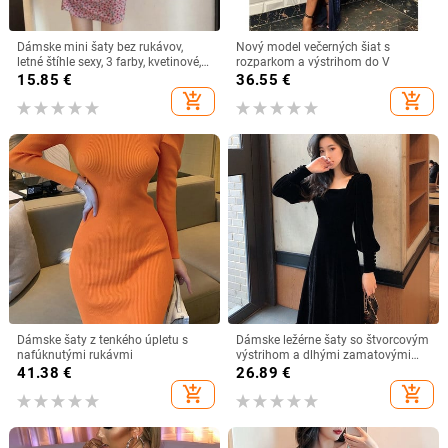
Dámske mini šaty bez rukávov,
Nový model večerných šiat s
letné štíhle sexy, 3 farby, kvetinové,
rozparkom a výstrihom do V
retro, voľnočasové, dámske,
15.85
€
36.55
€
streetwear, horúci výpredaj, mäkké,
add_shopping_cart
add_shopping_cart
módne, nové
Dámske šaty z tenkého úpletu s
Dámske ležérne šaty so štvorcovým
nafúknutými rukávmi
výstrihom a dlhými zamatovými
rukávmi
41.38
€
26.89
€
add_shopping_cart
add_shopping_cart