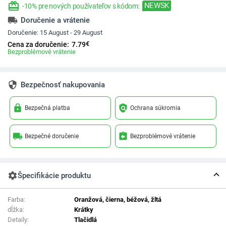
redeem
NEWSK
-10% pre nových používateľov s kódom:
local_shipping
Doručenie a vrátenie
Doručenie:
15 August - 29 August
€
Cena za doručenie:
7.79
Bezproblémové vrátenie
security
Bezpečnosť nakupovania
lock
policy
Bezpečná platba
Ochrana súkromia
local_shipping
assignment_return
Bezpečné doručenie
Bezproblémové vrátenie
settings
Špecifikácie produktu
Farba:
Oranžová, čierna, béžová, žltá
dĺžka:
Krátky
Detaily:
Tlačidlá