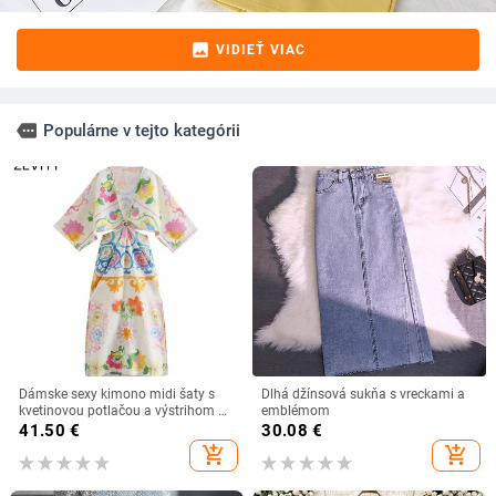
image
VIDIEŤ VIAC
more
Populárne v tejto kategórii
Dámske sexy kimono midi šaty s
Dlhá džínsová sukňa s vreckami a
kvetinovou potlačou a výstrihom do
emblémom
V, elegantný pás, vydlabané, s
41.50
€
30.08
€
uzlíkmi, Zevity DS8761
add_shopping_cart
add_shopping_cart