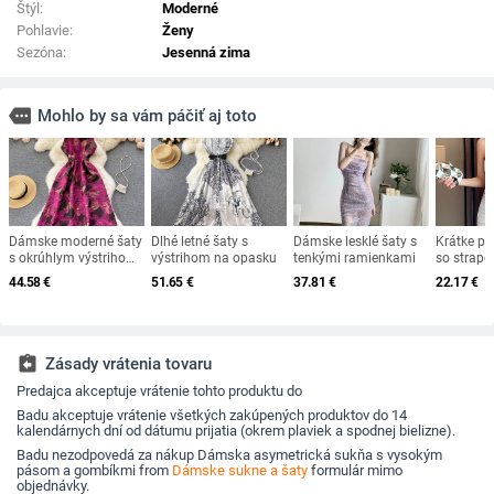
Štýl:
Moderné
Pohlavie:
Ženy
Sezóna:
Jesenná zima
more
Mohlo by sa vám páčiť aj toto
Dámske moderné šaty
Dlhé letné šaty s
Dámske lesklé šaty s
Krátke pr
s okrúhlym výstrihom -
výstrihom na opasku
tenkými ramienkami
so strapc
cyklámenová farba
výrezmi
44.58
€
51.65
€
37.81
€
22.17
€
assignment_return
Zásady vrátenia tovaru
Predajca akceptuje vrátenie tohto produktu do
Badu akceptuje vrátenie všetkých zakúpených produktov do 14
kalendárnych dní od dátumu prijatia (okrem plaviek a spodnej bielizne).
Badu nezodpovedá za nákup Dámska asymetrická sukňa s vysokým
pásom a gombíkmi from
Dámske sukne a šaty
formulár mimo
objednávky.