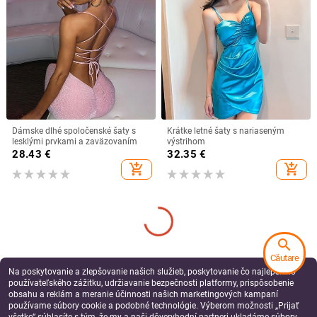
Dámske dlhé spoločenské šaty s
Krátke letné šaty s nariaseným
lesklými prvkami a zaväzovaním
výstrihom
28.43
€
32.35
€
add_shopping_cart
add_shopping_cart
search
Căutare
Na poskytovanie a zlepšovanie našich služieb, poskytovanie čo najlepšieho
používateľského zážitku, udržiavanie bezpečnosti platformy, prispôsobenie
obsahu a reklám a meranie účinnosti našich marketingových kampaní
používame súbory cookie a podobné technológie. Výberom možnosti „Prijať