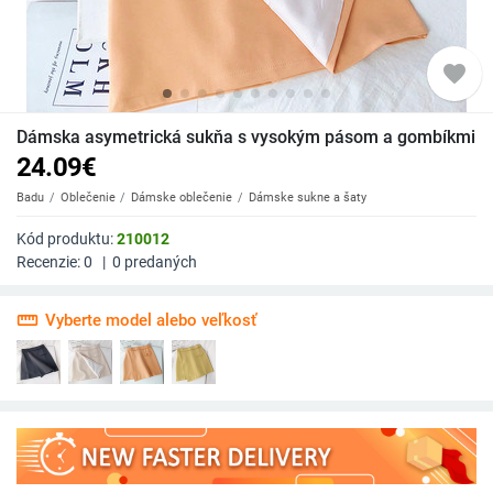
favorite
Dámska asymetrická sukňa s vysokým pásom a gombíkmi
24.09
€
Badu
Oblečenie
Dámske oblečenie
Dámske sukne a šaty
Kód produktu:
210012
Recenzie:
0
|
0
predaných
straighten
Vyberte model alebo veľkosť