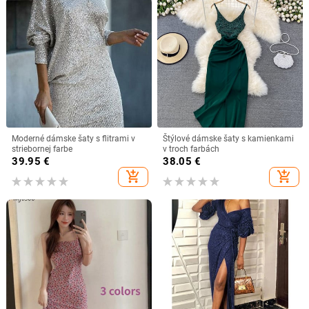
Moderné dámske šaty s flitrami v
Štýlové dámske šaty s kamienkami
striebornej farbe
v troch farbách
39.95
€
38.05
€
add_shopping_cart
add_shopping_cart