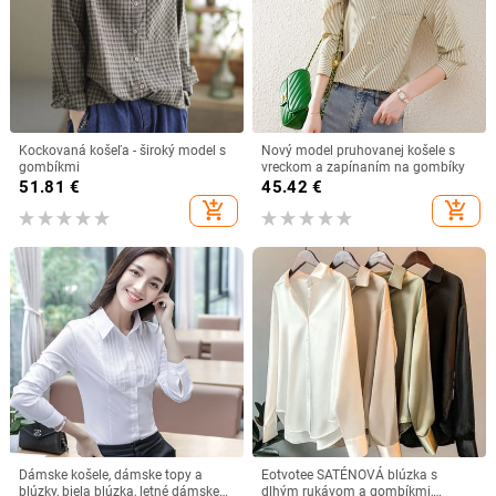
Kockovaná košeľa - široký model s
Nový model pruhovanej košele s
gombíkmi
vreckom a zapínaním na gombíky
51.81
€
45.42
€
add_shopping_cart
add_shopping_cart
Dámske košele, dámske topy a
Eotvotee SATÉNOVÁ blúzka s
blúzky, biela blúzka, letné dámske
dlhým rukávom a gombíkmi,