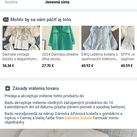
Sezóna:
Jesenná zima
more
Mohlo by sa vám páčiť aj toto
Dámske vintage
2024 Dámska stredne
EWQ Ležérna košeľa s
XFPV Jed
blúzky s elegantným
dlhá verzia
opaľovacím krémom,
zapínanie
acetátovým
manšestrovej košele,
zostrihaný dizajn pre
nafúknut
36.34
€
27.70
€
40.92
€
40.59
€
saténovým golierom a
jarná dámska dvojitá
ženy, klopový golier,
zamatov
rozšírenými rukávmi,
vrecková kardiganová
lanterníkový rukáv,
prešívaní
nové elegantné sladké
blúzka, bunda, nová
jednofarebné topy,
skladan
voľné volániky
dámska blúzka,
oblečenie, nové 2024,
korálkova
vrchné oblečenie
27X239
top Queen
assignment_return
Zásady vrátenia tovaru
elegantná
Predajca akceptuje vrátenie tohto produktu do
jeseň 20
Badu akceptuje vrátenie všetkých zakúpených produktov do 14
kalendárnych dní od dátumu prijatia (okrem plaviek a spodnej bielizne).
Badu nezodpovedá za nákup Dámska šifónová košeľa s gombíkmi a
čipkou v čiernej a bielej farbe from
Dámske košele
formulár mimo
objednávky.