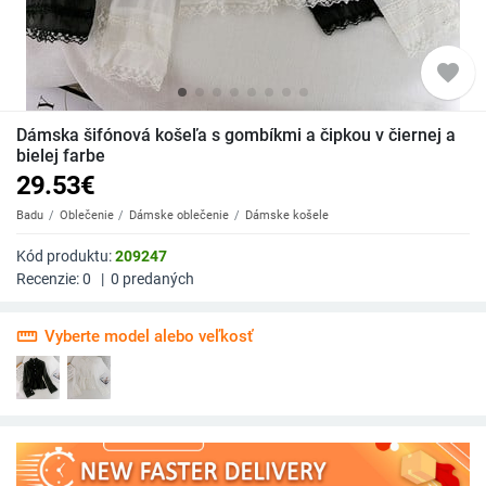
favorite
Dámska šifónová košeľa s gombíkmi a čipkou v čiernej a
bielej farbe
29.53
€
Badu
Oblečenie
Dámske oblečenie
Dámske košele
Kód produktu:
209247
Recenzie:
0
|
0
predaných
straighten
Vyberte model alebo veľkosť