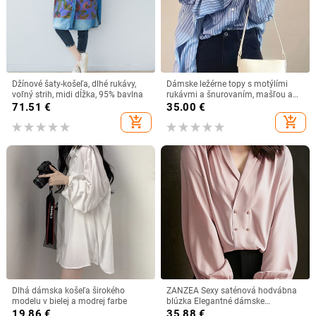
Džínové šaty-košeľa, dlhé rukávy,
Dámske ležérne topy s motýlími
voľný strih, midi dĺžka, 95% bavlna
rukávmi a šnurovaním, mašľou a
pruhmi, módne potlačené tričko s
71.51
€
35.00
€
potlačou, dámske oblečenie na jar
add_shopping_cart
add_shopping_cart
2023
Dlhá dámska košeľa širokého
ZANZEA Sexy saténová hodvábna
modelu v bielej a modrej farbe
blúzka Elegantné dámske
jednofarebné tričko s výstrihom do
19.86
€
35.88
€