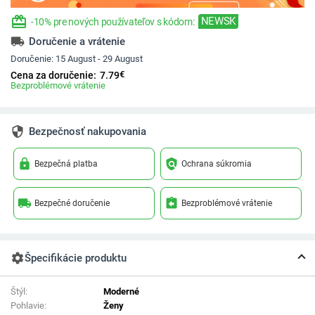
redeem
NEWSK
-10% pre nových používateľov s kódom:
local_shipping
Doručenie a vrátenie
Doručenie:
15 August - 29 August
€
Cena za doručenie:
7.79
Bezproblémové vrátenie
security
Bezpečnosť nakupovania
lock
policy
Bezpečná platba
Ochrana súkromia
local_shipping
assignment_return
Bezpečné doručenie
Bezproblémové vrátenie
settings
Špecifikácie produktu
Štýl:
Moderné
Pohlavie:
Ženy