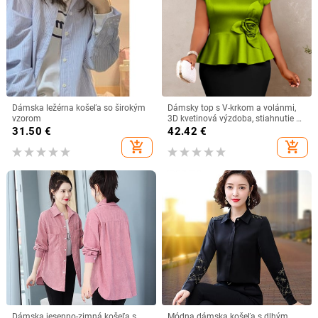
Dámska ležérna košeľa so širokým
Dámsky top s V-krkom a volánmi,
vzorom
3D kvetinová výzdoba, stiahnutie v
páse, zmes polyesteru a spandexu
31.50
€
42.42
€
add_shopping_cart
add_shopping_cart
Dámska jesenno-zimná košeľa s
Módna dámska košeľa s dlhým