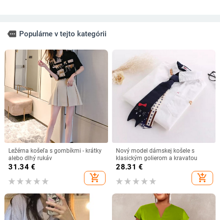
more
Populárne v tejto kategórii
Ležérna košeľa s gombíkmi - krátky
Nový model dámskej košele s
alebo dlhý rukáv
klasickým golierom a kravatou
31.34
€
28.31
€
add_shopping_cart
add_shopping_cart