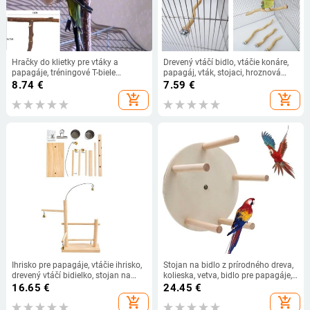
Hračky do klietky pre vtáky a
Drevený vtáčí bidlo, vtáčie konáre,
papagáje, tréningové T-biele
papagáj, vták, stojaci, hroznová
brúsenie žuvacie andulka drevený
palica, hračky pre vtáky, kakadu,
8.74
€
7.59
€
stojan
andulky, ara, papagáje.
add_shopping_cart
add_shopping_cart
Ihrisko pre papagáje, vtáčie ihrisko,
Stojan na bidlo z prírodného dreva,
drevený vtáčí bidielko, stojan na
kolieska, vetva, bidlo pre papagáje,
cvičenie, detské ihrisko s kŕmidlami,
hračka, vetva, klietka pre vtáky,
16.65
€
24.45
€
hračky, cvičenie, hranie
príslušenstvo
add_shopping_cart
add_shopping_cart