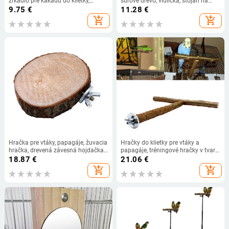
zrkadlo pre kakadu do klietky,
surové drevo, vidlička, stojan na
hračky pre vtáky, hojdačka, hračky
konáre, stojan, veverička, vták,
9.75
€
11.28
€
pre papagáje, kakadu, kakadu,
škrečok, konáre, bidlá, žuvacie
add_shopping_cart
add_shopping_cart
hrdličky
hračky, palica
Hračka pre vtáky, papagáje, žuvacia
Hračky do klietky pre vtáky a
hračka, drevená závesná hojdačka,
papagáje, tréningové hračky v tvare
klietka pre vtáky, andulka, kakadu
T, žuvacie apagáje v tvare bidla,
18.87
€
21.06
€
stojan na prírodné drevo
add_shopping_cart
add_shopping_cart