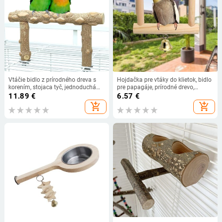
Vtáčie bidlo z prírodného dreva s
Hojdačka pre vtáky do klietok, bidlo
korením, stojaca tyč, jednoduchá
pre papagáje, prírodné drevo,
inštalácia, žuvacie hračky pre
hračka pre vtáky, žuvacie hračky pre
11.89
€
6.57
€
kakadu z tigrej kože, príslušenstvo
andulky pre malé a stredné vtáky,
add_shopping_cart
add_shopping_cart
pre klietky pre vtáky, potreby pre
ara, korely, pinky.
domáce zvieratá.