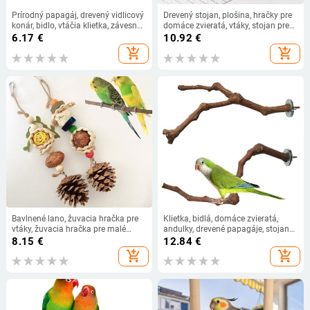
Prírodný papagáj, drevený vidlicový
Drevený stojan, plošina, hračky pre
konár, bidlo, vtáčia klietka, závesná
domáce zvieratá, vtáky, stojan pre
hojdačka, vtáčia stojaca konárová
papagáje, bidlá pre škrečky, čistiaca
6.17
€
10.92
€
hračka, príslušenstvo do vtáčej
doska na labky, príslušenstvo pre
add_shopping_cart
add_shopping_cart
klietky.
pieskomily, myši, drevené hračky
Bavlnené lano, žuvacia hračka pre
Klietka, bidlá, domáce zvieratá,
vtáky, žuvacia hračka pre malé
andulky, drevené papagáje, stojan
potkanie guľôčky, morčatá,
na vtáky, vetvenie stromu, závesné
8.15
€
12.84
€
veveričky, papagáje, hryzenie,
hračky
add_shopping_cart
add_shopping_cart
zavesná šnúrka na hryzenie