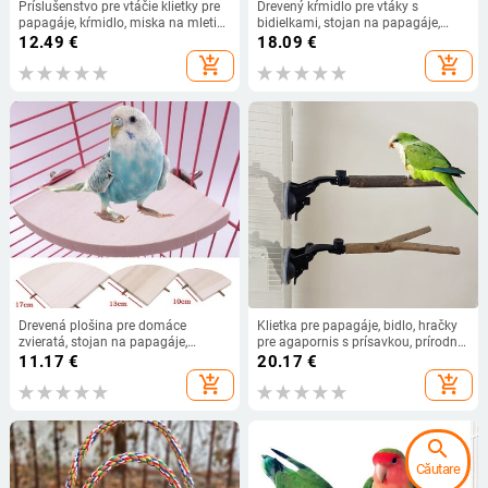
Príslušenstvo pre vtáčie klietky pre
Drevený kŕmidlo pre vtáky s
papagáje, kŕmidlo, miska na mletie,
bidielkami, stojan na papagáje,
stojan na mletie, miska do vtáčej
drevená dvojitá miska na jedlo,
12.49
€
18.09
€
klietky
stojan na klietku pre vtáky,
add_shopping_cart
add_shopping_cart
dekorácia pre ara, kakadu
Drevená plošina pre domáce
Klietka pre papagáje, bidlo, hračky
zvieratá, stojan na papagáje,
pre agapornis s prísavkou, prírodné
hračka, škrečok, konáre, bidlá pre
drevo, vtáčí kúpeľ, andulky,
11.17
€
20.17
€
vtáčiu klietku
tréningové hračky pre andulky,
add_shopping_cart
add_shopping_cart
cvičenie pre vogelovcov.
search
Căutare