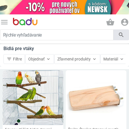
menu
shopping_basket
account_circle
search
Bidlá pre vtáky
filter_list
keyboard_arrow_down
keyboard_arrow_down
keyboard_arrow_down
Filtre
Objednať
Zľavnené produkty
Materiál