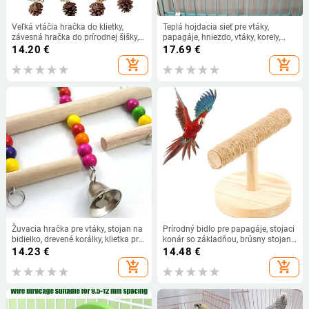
Veľká vtáčia hračka do klietky,
Teplá hojdacia sieť pre vtáky,
závesná hračka do prírodnej šišky,
papagáje, hniezdo, vtáky, korely,
žuvacia hračka na papagáje,
škrečky, činčily, klietka, spací pelech,
14.20
€
17.69
€
lezecká hojdačka pre hrdličky,
malé domáce zvieratá, vtáky,
add_shopping_cart
add_shopping_cart
kakadu.
potreby, veľkosť S/L
Žuvacia hračka pre vtáky, stojan na
Prírodný bidlo pre papagáje, stojaci
bidielko, drevené korálky, klietka pre
konár so základňou, brúsny stojan
papagáje so závesným hákom
na pazúry pre malé vtáky,
14.23
€
14.48
€
jednoduchá inštalácia
add_shopping_cart
add_shopping_cart