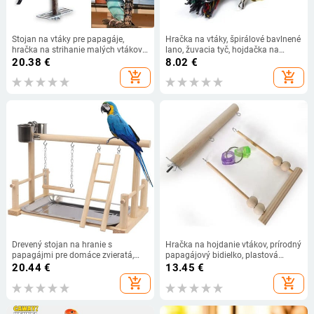
Stojan na vtáky pre papagáje,
Hračka na vtáky, špirálové bavlnené
hračka na strihanie malých vtákov,
lano, žuvacia tyč, hojdačka na
jednoduchá inštalácia
papagáje, lezenie, stojace hračky so
20.38
€
8.02
€
zvončekom
add_shopping_cart
add_shopping_cart
Drevený stojan na hranie s
Hračka na hojdanie vtákov, prírodný
papagájmi pre domáce zvieratá,
papagájový bidielko, plastová
ihrisko pre papagáje, vtáčie ihrisko,
žuvacia klietka, príslušenstvo
20.44
€
13.45
€
stojan na hranie s vtákmi, drevený
add_shopping_cart
add_shopping_cart
rebrík na ihrisko s oceľovou
kŕmiacou doskou.