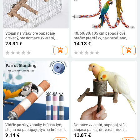
Stojan na vtáky pre papagáje,
40/60/80/105 cm papagájové
drevený, pre domáce zvieratá,
hračky pre vtáky, bavlnené lano,
papagáje, surové drevo, vidličky,
farebné hračky, žuvacie bidlá do
23.31
€
14.13
€
stojan na konáre, stojan, veverička,
vtáčej klietky, bavlnené lano,
add_shopping_cart
add_shopping_cart
vták, škrečok, konár, vtáčí biotop.
príslušenstvo pre vtáky
Vtáčie pazúry, zobáky, brúsna tyč,
Domáce zvieratá, papagáj, vták,
stojan na papagáje, tyč na brúsenie,
stojaca palica, drevená miska,
pazúry, vtáčie potreby, príslušenstvo
stojan na vtáky, korely, andulka,
9.14
€
13.87
€
do klietok.
bidlá, uhryznutie, pazúr, brúsenie