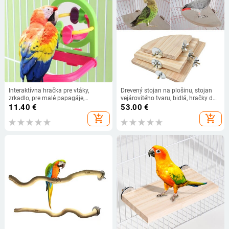
Interaktívna hračka pre vtáky,
Drevený stojan na plošinu, stojan
zrkadlo, pre malé papagáje,
vejárovitého tvaru, bidlá, hračky do
andulky, andulka, korela, conure,
vtáčej klietky pre škrečka, papagája,
11.40
€
53.00
€
lovebird, príslušenstvo, klietka pre
činčilu, veveričku
add_shopping_cart
add_shopping_cart
domáce zvieratá