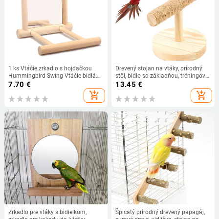
1 ks Vtáčie zrkadlo s hojdačkou
Drevený stojan na vtáky, prírodný
Hummingbird Swing Vtáčie bidlá
stôl, bidlo so základňou, tréningová
Stojan Drevená hojdačka Hračka
vetva, brúsenie pazúrov, hračka pre
7.70
€
13.45
€
pre ara Lovebird Kakadu Andaluka
vtáčie klietky, príslušenstvo,
add_shopping_cart
add_shopping_cart
dropshipping
Zrkadlo pre vtáky s bidielkom,
Špicatý prírodný drevený papagáj,