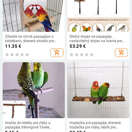
Zrkadlá na výcvik papagájov s
Stolný stojan na papagáje,
bidielkami, drevené zrkadlo pre
nastaviteľný stojan na hranie pre
kakadu, hračky pre klietky, andulky,
vtáky, drevený stojan na hranie pre
11.35
€
53.29
€
pinky, potreby pre vtáky,
papagáje, ihrisko pre korely s
add_shopping_cart
add_shopping_cart
príslušenstvo pre klietky
výsuvným dizajnom.
Hračky do klietky pre vtáky a
Hojdačka pre papagáje, drevená
papagáje, tréningové T-biele
hojdačka pre vtáky, rebrík pre
brúsenie žuvacie andulka drevený
škorcov, stojan pre papagáje, klietka