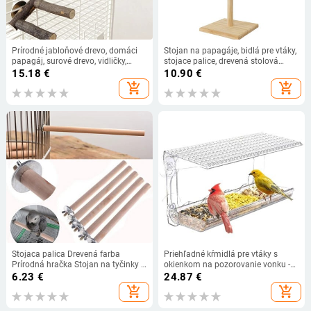
Prírodné jabloňové drevo, domáci
Stojan na papagáje, bidlá pre vtáky,
papagáj, surové drevo, vidličky,
stojace palice, drevená stolová
stojan na konáre, stojan, veverička,
klietka, bidlo pre vtáky
15.18
€
10.90
€
vták, škrečok, konáre, bidlá, žuvacie
add_shopping_cart
add_shopping_cart
hračky, palica
Stojaca palica Drevená farba
Priehľadné kŕmidlá pre vtáky s
Prírodná hračka Stojan na tyčinky 1
okienkom na pozorovanie vonku -
x Brúsna tyč na vtáčie pazúry
vylepšená prísavka, pozorovanie
6.23
€
24.87
€
voľne žijúcich vtákov pre mačky,
add_shopping_cart
add_shopping_cart
kŕmidlo do vtáčej búdky