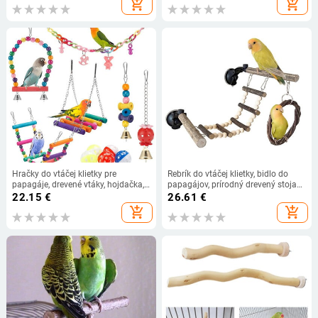
add_shopping_cart
add_shopping_cart
hračky, vtáčia klietka, príslušenstvo
Hračky do vtáčej klietky pre
Rebrík do vtáčej klietky, bidlo do
papagáje, drevené vtáky, hojdačka,
papagájov, prírodný drevený stojan,
spoľahlivé žuvacie mostíky na
bidlo do vtáčej klietky, stojan na
22.15
€
26.61
€
hryzenie, drevené korálky, hračka
bidlo pre papagáje, korely, ara
add_shopping_cart
add_shopping_cart
pre papagáje, 11 ks, hračky pre
vtáky