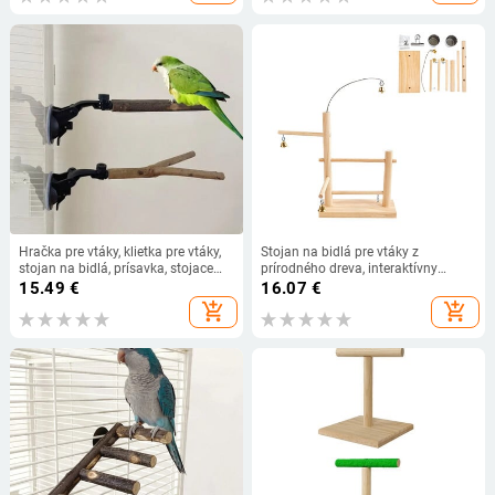
Hračka pre vtáky, klietka pre vtáky,
Stojan na bidlá pre vtáky z
stojan na bidlá, prísavka, stojace
prírodného dreva, interaktívny
bidlá, bidlá pre papagáje,
stojan na ihrisko, výcvik vtákov pre
15.49
€
16.07
€
príslušenstvo pre klietky pre kone,
korely, andulky, papagáje, hrdličky,
add_shopping_cart
add_shopping_cart
hrdličky, kakadu.
dropshipping