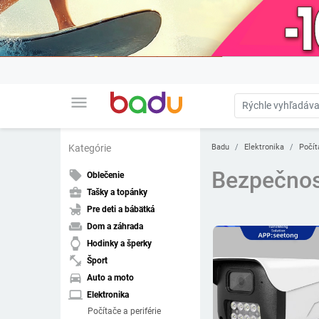
menu
Badu
Elektronika
Počít
Kategórie
Bezpečnos
local_offer
Oblečenie
business_center
Tašky a topánky
child_friendly
Pre deti a bábätká
weekend
Dom a záhrada
watch
Hodinky a šperky
fitness_center
Šport
directions_car
Auto a moto
laptop
Elektronika
Počítače a periférie