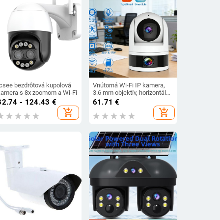
Icsee bezdrôtová kupolová
Vnútorná Wi-Fi IP kamera,
kamera s 8x zoomom a Wi‑Fi
3.6 mm objektív, horizontálne
rozlíšenie 420, minimálne
82.74 - 124.43
€
61.71
€
osvetlenie 0.001 lx, IR dosah
add_shopping_cart
add_shopping_cart
10 m, prevádzková teplota
-36 až 60 °C