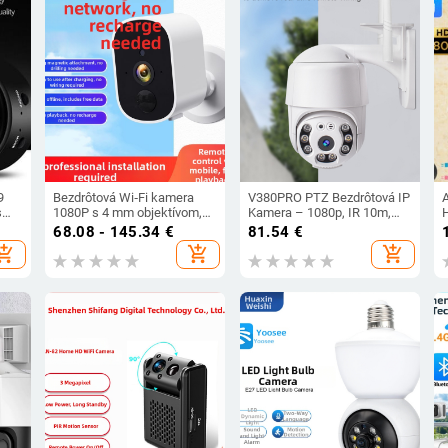
9
Bezdrôtová Wi‑Fi kamera
V380PRO PTZ Bezdrôtová IP
s
1080P s 4 mm objektívom,
Kamera – 1080p, IR 10m,
á
0,1 lux minimálne
-20°C až 70°C
68.08 - 145.34
€
81.54
€
era,
podmienky, IR nočné videnie
hopping_cart
add_shopping_cart
add_shopping_cart
až 10 m, vnútorné použitie,
5V napájanie