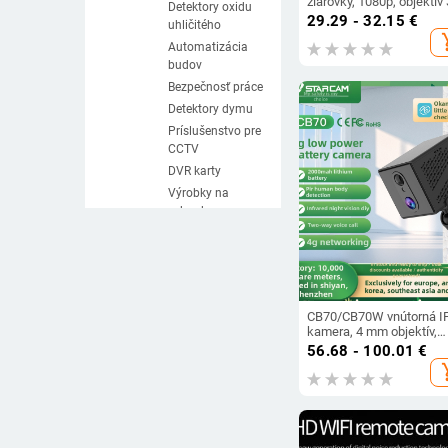
žiarovky, 1080p, objektív 
Detektory oxidu
mm, nočná IR vízia do 20
29.29 - 32.15
€
uhličitého
napájanie 110-240V
add_s
Automatizácia
budov
Bezpečnosť práce
Detektory dymu
Príslušenstvo pre
CCTV
DVR karty
Výrobky na
sebaobranu
Riadenie prístupu
Zariadenia a
výrobky pre
bezpečnosť
cestnej premávky
CB70/CB70W vnútorná I
kamera, 4 mm objektív,
Káble a
minimálne osvetlenie 1 lu
56.68 - 100.01
€
prevodovky
IR dosah 5 m, napájanie 
add_s
Zariadenia
prevádzková teplota -10 
internetu vecí
55°C
Detektory kovov
Núdzové súpravy