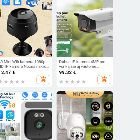
A9 Mini Wifi kamera 1080p
Dahua IP kamera 4MP pre
HD IP kamera Nočná mikro
vonkajšie aj vnútorné
kamera Hlasový
použitie, objektív 3,6 mm,
12.47
€
99.32
€
videorekordér Bezdrôtová
dosah IR 60 m, teplota -40 až
add_shopping_cart
add_shopping_cart
bezpečnostná mini kamera
60 °C, napájanie 12 V
Bezpečnostná kamera