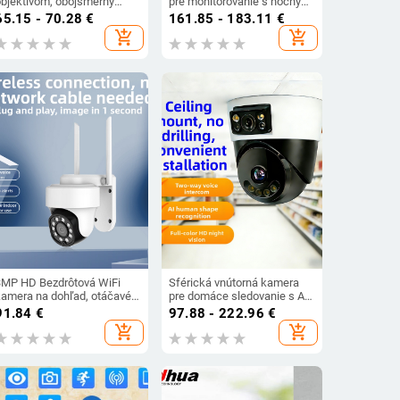
objektívom, obojsmerný
pre monitorovanie s nočným
ideohovor, budík funkcia,
videním, vonkajšia PTZ
65.15 - 70.28
€
161.85 - 183.11
€
ovládanie hlasom, HD WiFi
guľová kamera, vodotesná
add_shopping_cart
add_shopping_cart
monitorovanie
3MP HD Bezdrôtová WiFi
Sférická vnútorná kamera
kamera na dohľad, otáčavé
pre domáce sledovanie s AI,
PTZ 355°/90°, vnútorné a
360° panoramatický pohľad,
91.84
€
97.88 - 222.96
€
onkajšie použitie, IP65
220V napájanie,
add_shopping_cart
add_shopping_cart
ochrana, IR nočné videnie 30
automatická kompenzácia
m
svetla, alarmová funkcia