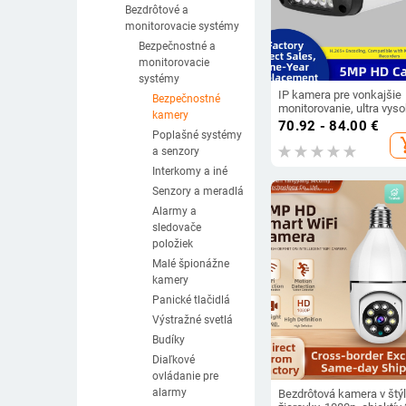
Bezdrôtové a
monitorovacie systémy
Bezpečnostné a
monitorovacie
systémy
IP kamera pre vonkajšie
Bezpečnostné
monitorovanie, ultra vys
kamery
rozlíšenie, pre továrne, d
70.92 - 84.00
€
a obchody, kompatibilná 
Poplašné systémy
add_s
Hikvision
a senzory
Interkomy a iné
Senzory a meradlá
Alarmy a
sledovače
položiek
Malé špionážne
kamery
Panické tlačidlá
Výstražné svetlá
Budíky
Diaľkové
ovládanie pre
alarmy
Bezdrôtová kamera v štý