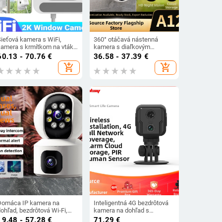
Sieťová kamera s WiFi,
360° otáčavá nástenná
kamera s krmítkom na vtáky,
kamera s diaľkovým
nútorné a vonkajšie použitie
prístupom, 1080P HD, IR
60.13 - 70.76
€
36.58 - 37.39
€
(3MP/2K, 1 mm objektív,
nočné videnie do 10 m,
add_shopping_cart
add_shopping_cart
,005 lux, -35°C až 60°C,
vnútorné/vonkajšie použitie,
detekcia pohybu)
napájanie 5V1A
Domáca IP kamera na
Inteligentná 4G bezdrôtová
ohľad, bezdrôtová Wi‑Fi,
kamera na dohľad s
rozlíšenie 3MP/5MP, IR
cloudovým úložiskom,
19.48 - 57.28
€
71.29
€