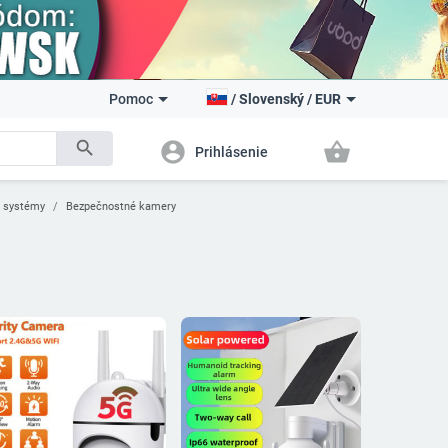
Pomoc
/
Slovenský
/
EUR
search
account_circle
shopping_basket
Prihlásenie
e systémy
Bezpečnostné kamery