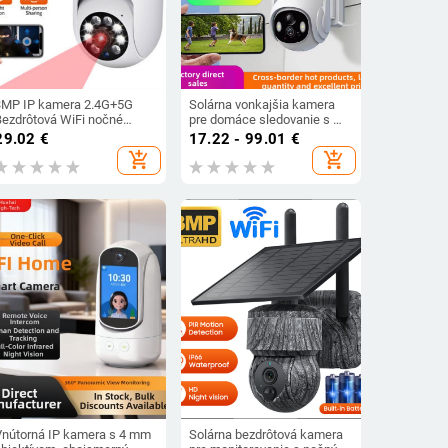
3MP IP kamera 2.4G+5G
Solárna vonkajšia kamera
Bezdrôtová WiFi nočné
pre domáce sledovanie s Wi-
videnie bezpečnostná
Fi, HD nočné videnie,
29.02
€
17.22 - 99.01
€
kamera s detekciou pohybu
minimálne osvetlenie 0,002
add_shopping_cart
add_shopping_cart
VI365
lx, SNR > 44 dB, senzor
1/2.7, napájanie 5V,
prevádzková teplota -5…55°C
Vnútorná IP kamera s 4 mm
Solárna bezdrôtová kamera