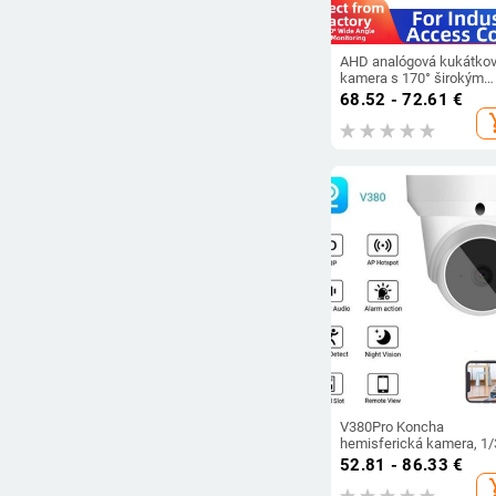
AHD analógová kukátko
kamera s 170° širokým
uhlom, 3,6 mm objektív,
68.52 - 72.61
€
senzor 1/2.7, domáce
add_s
zabezpečenie
V380Pro Koncha
hemisferická kamera, 1/
senzor, 5V napájanie,
52.81 - 86.33
€
vnútorné použitie, 10m I
add_s
dosah, alarmová funkcia