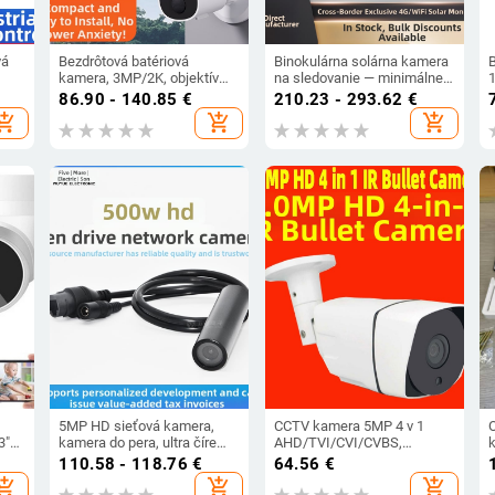
vá
Bezdrôtová batériová
Binokulárna solárna kamera
kamera, 3MP/2K, objektív
na sledovanie — minimálne
4mm, 0.001 lux, IR až 15m,
osvetlenie 0.001 lux,
86.90 - 140.85
€
210.23 - 293.62
€
napájanie 5V,
prevádzková teplota -20 až
o
hopping_cart
add_shopping_cart
add_shopping_cart
vnútorné/vonkajšie použitie
60°C, napájanie 5V,
vonkajšie použitie
5MP HD sieťová kamera,
CCTV kamera 5MP 4 v 1
3″
kamera do pera, ultra číre
AHD/TVI/CVI/CVBS,
vnútorné sledovanie
Day/Night, 1080p, kovové
110.58 - 118.76
€
64.56
€
R
puzdro
p
hopping_cart
add_shopping_cart
add_shopping_cart