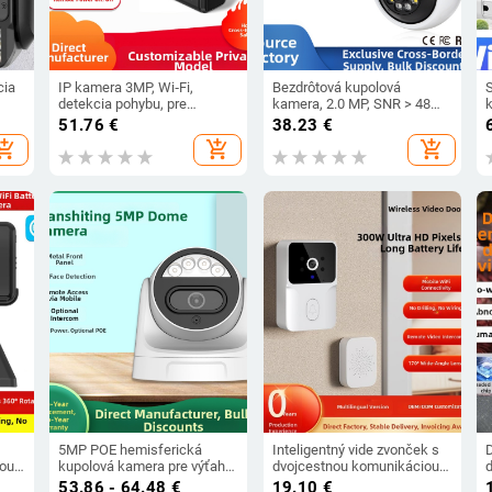
cia
IP kamera 3MP, Wi‑Fi,
Bezdrôtová kupolová
detekcia pohybu, pre
kamera, 2.0 MP, SNR > 48
vnútorné aj vonkajšie
dB, prevádzková teplota -35
v
51.76
€
38.23
€
použitie, 5V napájanie
až 55 °C
hopping_cart
add_shopping_cart
add_shopping_cart
0
5MP POE hemisferická
Inteligentný vide zvonček s
ou,
kupolová kamera pre výťahy,
dvojcestnou komunikáciou,
d
PIR
farebná nočná vízia
vnútorné/vonkajšie použitie,
53.86 - 64.48
€
19.10
€