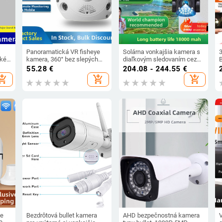
Panoramatická VR fisheye
Solárna vonkajšia kamera s
oké
kamera, 360° bez slepých
diaľkovým sledovaním cez
ielne
uhlov, inteligentná HD WiFi
mobilnú aplikáciu, HD nočné
55.28
€
204.08 - 244.55
€
s
bezdrôtová kamera na
videnie, 5V napájanie, 0,001
hopping_cart
add_shopping_cart
add_shopping_cart
monitorovanie
lx, -20 až 45°C, vonkajšie
použitie, alarmová funkcia
le
Bezdrôtová bullet kamera
AHD bezpečnostná kamera