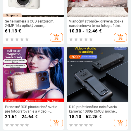
Selfie kamera s CCD senzorom,
Vianočný stromček drevená doska
24MP, 16x optický zoom,
narodeninová téma fotografické
periskopový objektív, 2,8-palcový
pozadie látka cezhraničná
61.13
€
10.30 - 12.46
€
LCD
exkluzívna dekorácia banner
add_shopping_cart
add_shopping_cart
Amazon
Prenosné RGB plnofarebné svetlo
D10 profesionálna nahrávacia
pre fotografovanie a video —
kamera: 1080p CMOS, nočné
magnetické LED svetlo na držanie, s
videnie, microSD úložisko, 12-
21.61 - 24.64
€
18.10 - 62.25
€
3 farebnými teplotami, model ZC-
hodinová batéria
add_shopping_cart
add_shopping_cart
F06, 3,7V, menej ako 10W