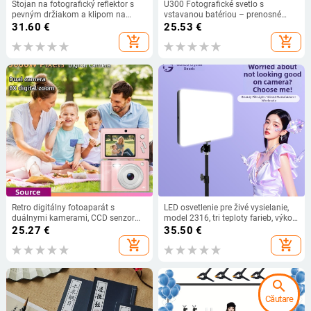
Stojan na fotografický reflektor s
U300 Fotografické svetlo s
pevným držiakom a klipom na
vstavanou batériou – prenosné
reflektor, hliníková zliatina
stolné použitie
31.60
€
25.53
€
add_shopping_cart
add_shopping_cart
Retro digitálny fotoaparát s
LED osvetlenie pre živé vysielanie,
duálnymi kamerami, CCD senzor
model 2316, tri teploty farieb, výkon
1/2.3 palca, 8x optický zoom, 2,4
pod 10W, 170-245V AC
25.27
€
35.50
€
palca LCD, TF karta
add_shopping_cart
add_shopping_cart
search
Căutare