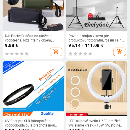
DJI Pocket3 taška na uloženie –
Pozadie stojan z kovu pre
vodotesná, rozšíriteľný objem,
produktovú fotografiu, rozšíri sa na
Oxford tkanina, podšívka z
210×300 cm, hmotnosť 2,5 kg.
9.88
€
95.14 - 111.08
€
polyesteru, štýl clutch, mestská
add_shopping_cart
add_shopping_cart
jednoduchosť
UV filter pre SLR fotoaparát s
LED kruhové svetlo L-609 pre živé
vodoodpudivou a prachotesnou
vysielanie krásy, ~10W, 5V, stolné
úpravou, viacvrstvové UV vrstvy,
použitie