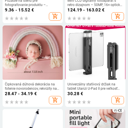
Pozadie na stenu pre
Mini CCD digitálny fotoaparát s
fotografovanie produktu –
retro dizajnom – 50MP, 16× optický
inšpirované starou knihou, ozdobný
zoom, optická stabilizácia obrazu,
9.36 - 15.52
€
124.19 - 163.02
€
rekvizit scény
microSD pamäťová karta
add_shopping_cart
add_shopping_cart
Čipkovaná dúhová dekorácia na
Univerzálny statívový držiak na
fotenie novorodencov, rekvizity na
tablet Ulanzi U-Pad II pre veľkosť
fotenie detí, nástenná dekorácia do
100 mm – 230 mm pre iPad Air Pro
28.47 - 34.19
€
30.28
€
detskej izby - poklad
Mini s 1/4 skrutkou a studenou
add_shopping_cart
add_shopping_cart
päticou pre mikrofón.