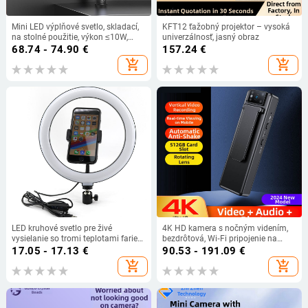
Mini LED výplňové svetlo, skladací,
KFT12 ťažobný projektor – vysoká
na stolné použitie, výkon ≤10W,
univerzálnosť, jasný obraz
220V, model AB502
68.74 - 74.90
€
157.24
€
add_shopping_cart
add_shopping_cart
LED kruhové svetlo pre živé
4K HD kamera s nočným videním,
vysielanie so tromi teplotami farieb,
bezdrôtová, Wi‑Fi pripojenie na
výkon pod 10W, model HX-260,
prehliadanie v mobile, ultra dlhá
17.05 - 17.13
€
90.53 - 191.09
€
stolné použitie
výdrž, záznamník pre
add_shopping_cart
add_shopping_cart
presadzovanie práva