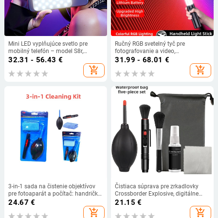
Mini LED vyplňujúce svetlo pre
Ručný RGB svetelný tyč pre
mobilný telefón – model S8r,
fotografovanie a video,
prenosné fotografické osvetlenie s
prenášateľné doplňujúce svetlo do
32.31 - 56.43
€
31.99 - 68.01
€
integrovanou batériou, ručné
interiéru, 3 farebné teploty, pod 10W,
add_shopping_cart
add_shopping_cart
použitie, 5V, pod 10W
Huibei
3-in-1 sada na čistenie objektívov
Čistiaca súprava pre zrkadlovky
pre fotoaparát a počítač: handrička
Crossborder Explosive, digitálne
na čistenie objektívov + lens pen +
čistiace prostriedky, nástroj na
24.67
€
21.15
€
air blower
čistenie objektívov 5 v 1
add_shopping_cart
add_shopping_cart