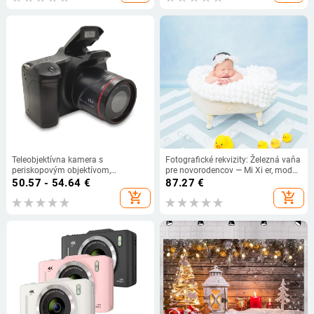
Teleobjektívna kamera s
Fotografické rekvizity: Železná vaňa
periskopovým objektívom,
pre novorodencov — Mi Xi er, model
elektronická stabilizácia obrazu,
Bathtub, materiál železo, určené pre
50.57 - 54.64
€
87.27
€
úložisko na SD kartu, AA batéria,
fotografovanie produktu
add_shopping_cart
add_shopping_cart
bez optického zoomu