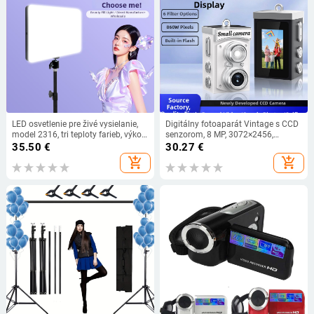
LED osvetlenie pre živé vysielanie,
Digitálny fotoaparát Vintage s CCD
model 2316, tri teploty farieb, výkon
senzorom, 8 MP, 3072×2456,
pod 10W, 170-245V AC
1,14inch LCD, periskopový objektív
35.50
€
30.27
€
add_shopping_cart
add_shopping_cart