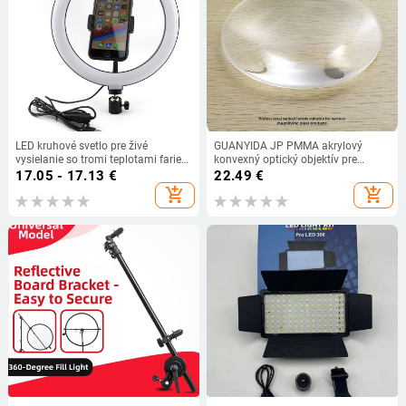
LED kruhové svetlo pre živé
GUANYIDA JP PMMA akrylový
vysielanie so tromi teplotami farieb,
konvexný optický objektív pre
výkon pod 10W, model HX-260,
spracovanie, zobrazenie a
17.05 - 17.13
€
22.49
€
stolné použitie
dekoráciu; spracovanie na
add_shopping_cart
add_shopping_cart
objednávku dostupné