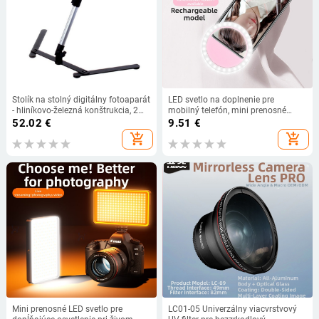
Stolík na stolný digitálny fotoaparát
LED svetlo na doplnenie pre
- hliníkovo-železná konštrukcia, 2
mobilný telefón, mini prenosné
sekcie, pracovná výška 200–400
kruhové selfie svetlo s vstavanou
52.02
€
9.51
€
mm, nosnosť až 3 kg
batériou, ručné použitie, 5V, do 10W,
add_shopping_cart
add_shopping_cart
model 0055
Mini prenosné LED svetlo pre
LC01-05 Univerzálny viacvrstvový