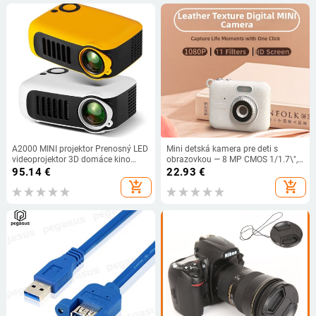
A2000 MINI projektor Prenosný LED
Mini detská kamera pre deti s
videoprojektor 3D domáce kino
obrazovkou — 8 MP CMOS 1/1.7\",
herný laserový projektor Smart TV
max. rozlíšenie 3072×2456, 0,96\"
95.14
€
22.93
€
BOX 1080P 4K cez HD port
LCD, USB 2.0
add_shopping_cart
add_shopping_cart