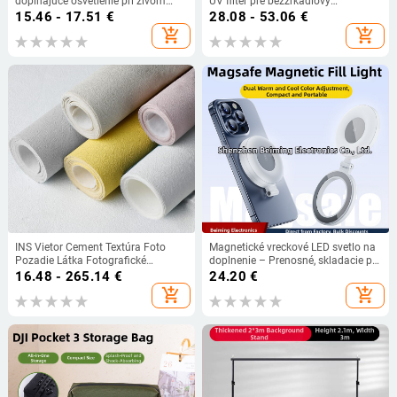
dopĺňajúce osvetlenie pri živom
UV filter pre bezzrkadlový
vysielaní a fotografovaní na mobile,
fotoaparát s univerzálnym
15.46 - 17.51
€
28.08 - 53.06
€
kompakčné svetlo na líčenie s USB
rozhraním
add_shopping_cart
add_shopping_cart
nabíjaním
INS Vietor Cement Textúra Foto
Magnetické vreckové LED svetlo na
Pozadie Látka Fotografické
doplnenie – Prenosné, skladacie pre
Rekvizity Novoročná Textúra Látka
selfie na telefóne, vonkajšie
16.48 - 265.14
€
24.20
€
Časopis Šperky Sadrové Pozadie
fotografovanie, 3 režimy osvetlenia,
add_shopping_cart
add_shopping_cart
Doska
5V