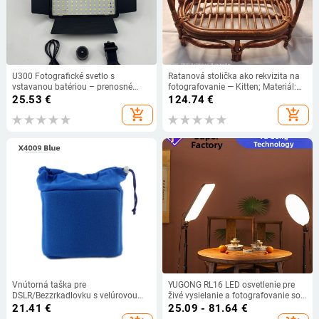
U300 Fotografické svetlo s
Ratanová stolička ako rekvizita na
vstavanou batériou – prenosné
fotografovanie — Kitten; Materiál:
stolné použitie
ratan; Vhodné pre fotografovanie
25.53
€
124.74
€
oblečenia; Hmotnosť: 1,3 kg;
add_shopping_cart
add_shopping_cart
Rekvizit do ateliéru pre
novorodencov
Vnútorná taška pre
YUGONG RL16 LED osvetlenie pre
DSLR/Bezzrkadlovku s velúrovou
živé vysielanie a fotografovanie so
podšívkou, proti nárazom a prachu,
stojanom, viacstupňové nastavenie
21.41
€
25.09 - 81.64
€
uzatváranie šnúrkou, model X4009
jasu, 80/40/40 W, 220V