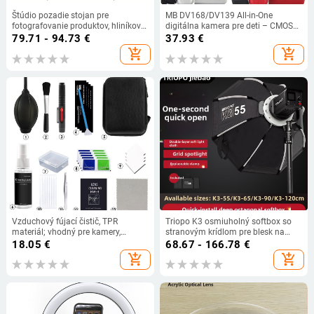
Štúdio pozadie stojan pre
MB DV168/DV139 All-in-One
fotografovanie produktov, hliníková
digitálna kamera pre deti – CMOS
zliatina, 1,5 kg, značka Zomei.
senzor, 16x digitálny zoom, 720p,
79.71 - 94.73
€
37.93
€
2.0 palcový LCD
add_shopping_cart
add_shopping_cart
Vzduchový fújací čistič, TPR
Triopo K3 osmiuholný softbox so
materiál; vhodný pre kamery,
stranovým krídlom pre blesk na
počítače, notebooky a sukulentné
fotoaparáte, rýchla montáž a
18.05
€
68.67 - 166.78
€
rastliny (2022)
uvoľnenie, prenosný modul pre
add_shopping_cart
add_shopping_cart
mäkké svetlo