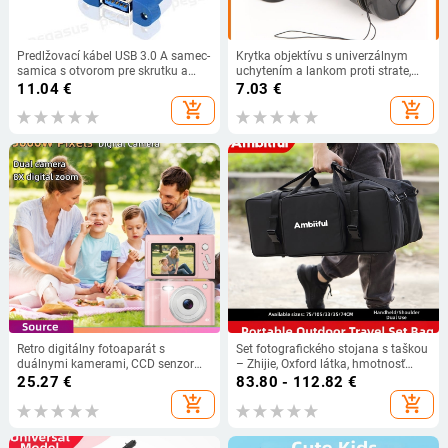
Predlžovací kábel USB 3.0 A samec-
Krytka objektívu s univerzálnym
samica s otvorom pre skrutku a
uchytením a lankom proti strate,
ušami, ktoré sa dajú upevniť, 0,3
OEM výroba, balené v vreckách
11.04
€
7.03
€
m/0,5 m/1,8 m
add_shopping_cart
add_shopping_cart
Retro digitálny fotoaparát s
Set fotografického stojana s taškou
duálnymi kamerami, CCD senzor
– Zhijie, Oxford látka, hmotnosť
1/2.3 palca, 8x optický zoom, 2,4
1,64 kg, všeobecná kompatibilita
25.27
€
83.80 - 112.82
€
palca LCD, TF karta
add_shopping_cart
add_shopping_cart