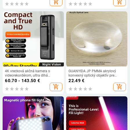
add_shopping_cart
add_shopping_cart
4K vrecková akčná kamera s
GUANYIDA JP PMMA akrylový
videorekordérom, ultra dlhá
konvexný optický objektív pre
pohotovosť pre dohľad a
spracovanie, zobrazenie a
60.70 - 143.50
€
22.49
€
nahrávanie pri cyklistike
dekoráciu; spracovanie na
add_shopping_cart
add_shopping_cart
objednávku dostupné