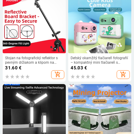
Stojan na fotografický reflektor s
Detský okamžitý tlačiareň fotografií
pevným držiakom a klipom na
– kompaktný mini tlačiareň s
reflektor, hliníková zliatina
vysokým rozlíšením, model A22C,
31.60
€
45.03
€
24 MP, 2,4 palca LCD, TF karta,
add_shopping_cart
add_shopping_cart
výdrž batérie 3 hodiny.