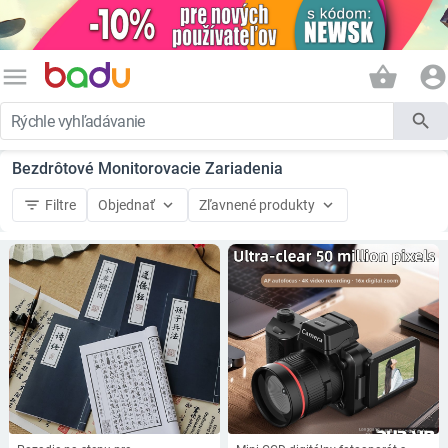
menu
shopping_basket
account_circle
search
Bezdrôtové Monitorovacie Zariadenia
filter_list
keyboard_arrow_down
keyboard_arrow_down
Filtre
Objednať
Zľavnené produkty